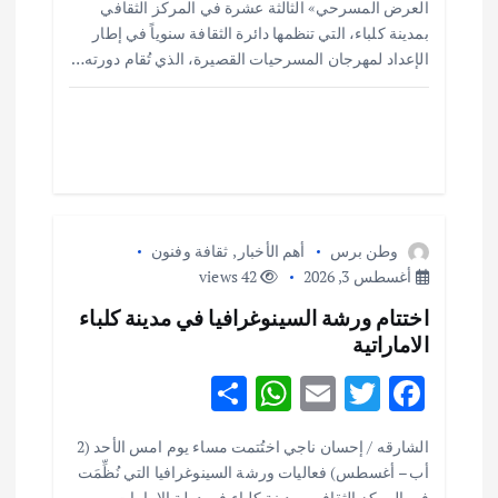
ت
العرض المسرحي» الثالثة عشرة في المركز الثقافي
e
s
l
te
b
بمدينة كلباء، التي تنظمها دائرة الثقافة سنوياً في إطار
o
r
A
الإعداد لمهرجان المسرحيات القصيرة، الذي تُقام دورته…
p
o
p
k
وطن برس
أهم الأخبار
,
ثقافة وفنون
أغسطس 3, 2026
42 views
اختتام ورشة السينوغرافيا في مدينة كلباء
الاماراتية
S
W
E
T
F
h
h
m
w
ac
أهم الأخبار
ثقافة وفنون
الشارقه / إحسان ناجي اختُتمت مساء يوم امس الأحد (2
ar
at
ai
it
e
اختتام ورشة السينوغرافيا في مدينة كلباء الاماراتية
أب – أغسطس) فعاليات ورشة السينوغرافيا التي نُظِّمَت
أغسطس 3, 2026
في المركز الثقافي بمدينة كلباء في دولة الامارات