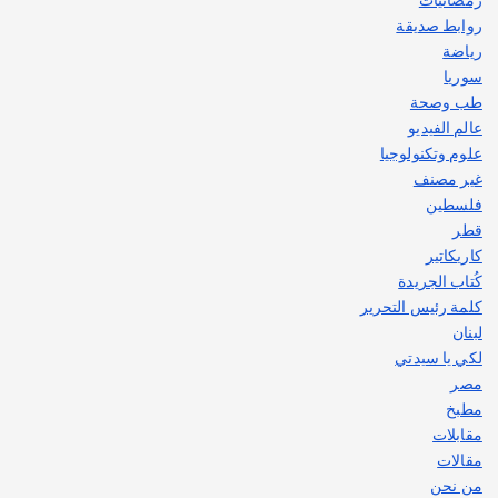
روابط صديقة
رياضة
سوريا
طب وصحة
عالم الفيديو
علوم وتكنولوجيا
غير مصنف
فلسطين
قطر
كاريكاتير
كُتاب الجريدة
كلمة رئيس التحرير
لبنان
لكي يا سيدتي
مصر
مطبخ
مقابلات
مقالات
من نحن