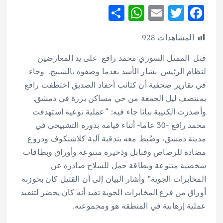
S
W
E
T
F
h
h
m
w
ac
المشاهدات
928
ar
at
ai
it
e
e
s
l
te
b
قتل الممثل السوري محمد رافع على يد المعارضين
لنظام الرئيس بشار الأسد بعدما وصفوه بالشبيح. وجاء
A
r
o
في تقارير صحفية أن كتائب أحفاد الصديق اختطفت رافع
p
o
بمنتصف ليل الجمعة من حي مساكن برزة في دمشق.
p
k
وأصدرت الكتيبة بيانا جاء فيه: “عملية نوعية استهدفت
محمد رافع -30 عاما- أثناء قيامه بدوره التشبيحي في
مدينة دمشق، وضُبط معه بندقية آلية كلاشنكوف ودروع
مضادة للرصاص وقنابل وذخيرة متنوعة وأوراق وبطاقات
شخصية متنوعة وبطاقة حمل للسلاح صادرة عن
المخابرات الجوية” وأشار البيان إلى أن القتيل كان بحوزته
أوراق من فرع المخابرات الجوية تفيد أنه كان يحضر لتنفيذ
عملية إرهابية في المنطقة هو ومجموعته.