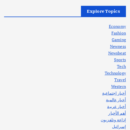
أهم الأخبار
العراق
أزمة الكهرباء في العراق… قراءة تحليلية
Explore Topics
في جذور المشكلة وحلولها المستدامة
أغسطس 5, 2026
Economy
Fashion
Gaming
Newness
1
Newsbeat
Sports
أهم الأخبار
ثقافة وفنون
Tech
اختتام ورشة السينوغرافيا في مدينة كلباء الاماراتية
Technology
أغسطس 3, 2026
Travel
Western
أخبار اجتماعية
أهم الأخبار
جاليات
غير مصنف
أخبار عالمية
قصة نجاح العراقي عمر الشمري الذي
اصبح بطلاً لأستراليا بلعبة كمال الاجسام
أخبار عربية
يوليو 30, 2026
أهم الأخبار
2
إذاعة وتلفزيون
إسرائيل