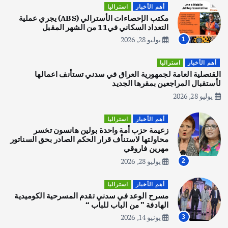
اصبح بطلاً لأستراليا بلعبة كمال الاجسام
أهم الأخبار
استراليا
يوليو 30, 2026
مكتب الإحصاءات الأسترالي (ABS) يجري عملية
2
التعداد السكاني في11 من الشهر المقبل
يوليو 28, 2026
1
أهم الأخبار
تحقيقات
هوي آن… مدينة الفوانيس وسحر التاريخ
أهم الأخبار
استراليا
يوليو 30, 2026
القنصلية العامة لجمهورية العراق في سدني تستأنف اعمالها
3
لأستقبال المراجعين بمقرها الجديد
يوليو 28, 2026
أهم الأخبار
استراليا
مكتب الإحصاءات الأسترالي (ABS) يجري
أهم الأخبار
استراليا
عملية التعداد السكاني في11 من الشهر
زعيمة حزب أمة واحدة بولين هانسون تخسر
المقبل
محاولتها لاستنأف قرار الحكم الصادر بحق السناتور
يوليو 28, 2026
مهرين فاروقي
4
يوليو 28, 2026
2
أهم الأخبار
ثقافة وفنون
أهم الأخبار
استراليا
انطلاق ورشة التمثيل في مدينة كلباء الاماراتية
مسرح الوعد في سدني تقدم المسرحية الكوميدية
أغسطس 5, 2026
الهادفة ” من الباب للباب “
يونيو 14, 2026
3