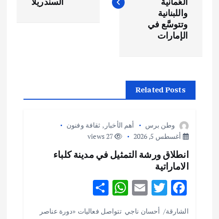
فّ
العُمانية
السندريلا
واللبنانية
ح
وتتوسَّع في
الإمارات
ا
ل
Related Posts
م
ق
وطن برس
أهم الأخبار
,
ثقافة وفنون
أغسطس 5, 2026
27 views
ا
انطلاق ورشة التمثيل في مدينة كلباء
الاماراتية
ل
S
W
E
T
F
ا
h
h
m
w
ac
الشارقة/ أحسان ناجي تتواصل فعاليات «دورة عناصر
ar
at
ai
it
e