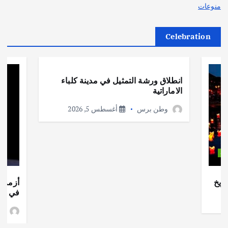
منوعات
Celebration
أهم الأخبار
ثقافة وفنون
انطلاق ورشة التمثيل في مدينة كلباء
الاماراتية
وطن برس
أغسطس 5, 2026
ات
ريخ
أزمة ا
في جذو
وط