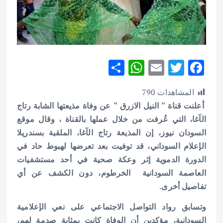
S
W
E
T
F
h
h
m
w
ac
المشاهدات
790
ar
at
ai
it
e
أعلنت قناة ” النيل الازرق ” عن وفاة مذيعتها الشابة رتاج
e
s
l
te
b
الآغا، التي عُرفت من خلال عملها بالقناة ، وقال موقع
A
r
o
السودان نيوز، إن المذيعة رتاج الآغا، الملقبة بسندريلا
p
o
الإعلام السوداني، قد توفيت بعد تعرضها لهبوط حاد في
p
k
الدورة الدموية إثر وعكة صحية في أحد مستشفيات
العاصمة السودانية الخرطوم، دون الكشف عن أي
تفاصيل أخرى.
وتسابق رواد التواصل الاجتماعي على نعي الإعلامية
السودانية، مؤكدين أن الوفاة كانت بمثابة صدمة لهم،