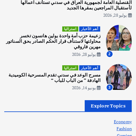
يوليو 30, 2026
القنصلية العامة لجمهورية العراق في سدني تستأنف اعمالها
3
لأستقبال المراجعين بمقرها الجديد
يوليو 28, 2026
أهم الأخبار
استراليا
مكتب الإحصاءات الأسترالي (ABS) يجري
أهم الأخبار
استراليا
عملية التعداد السكاني في11 من الشهر
زعيمة حزب أمة واحدة بولين هانسون تخسر
المقبل
محاولتها لاستنأف قرار الحكم الصادر بحق السناتور
يوليو 28, 2026
مهرين فاروقي
4
يوليو 28, 2026
2
أهم الأخبار
ثقافة وفنون
أهم الأخبار
استراليا
انطلاق ورشة التمثيل في مدينة كلباء الاماراتية
مسرح الوعد في سدني تقدم المسرحية الكوميدية
أغسطس 5, 2026
الهادفة ” من الباب للباب “
يونيو 14, 2026
3
أهم الأخبار
العراق
أزمة الكهرباء في العراق… قراءة تحليلية
Explore Topics
في جذور المشكلة وحلولها المستدامة
أغسطس 5, 2026
Economy
Fashion
Gaming