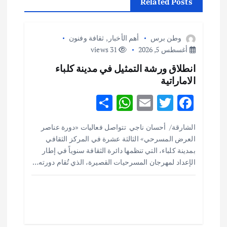
م
Related Posts
ق
وطن برس
أهم الأخبار
,
ثقافة وفنون
ا
أغسطس 5, 2026
31 views
انطلاق ورشة التمثيل في مدينة كلباء
ل
الاماراتية
ا
S
W
E
T
F
h
h
m
w
ac
ت
الشارقة/ أحسان ناجي تتواصل فعاليات «دورة عناصر
ar
at
ai
it
e
العرض المسرحي» الثالثة عشرة في المركز الثقافي
e
s
l
te
b
بمدينة كلباء، التي تنظمها دائرة الثقافة سنوياً في إطار
o
r
A
الإعداد لمهرجان المسرحيات القصيرة، الذي تُقام دورته…
p
o
p
k