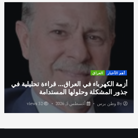
أهم الأخبار
ثقافة وفنون
 تحليلية في
اختتام ورشة السينوغرافيا في مدي
ة
الاماراتية
32 views
By
وطن برس
أغسطس 3, 2026
ews