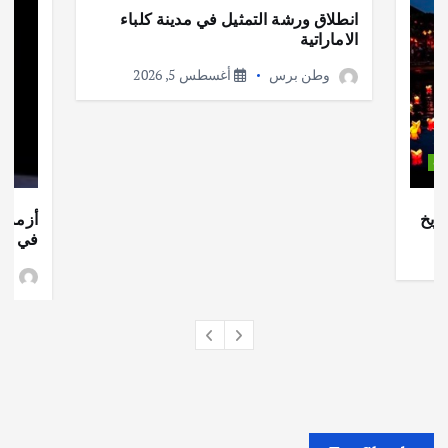
انطلاق ورشة التمثيل في مدينة كلباء
الاماراتية
وطن برس
أغسطس 5, 2026
ات
ريخ
أزمة ا
في جذو
وط