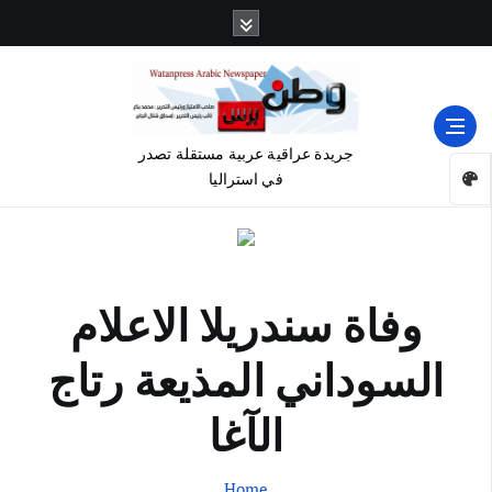
جريدة عراقية عربية مستقلة تصدر
في استراليا
وفاة سندريلا الاعلام
السوداني المذيعة رتاج
الآغا
Home