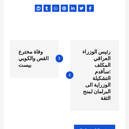
ت
رئيس الوزراء
وفاة مخترع
ص
العراقي
القص والكوبي
المكلف
بيست
فّ
:سأقدم
التشكيلة
ح
الوزراية الى
البرلمان لمنح
الثقة
ا
ل