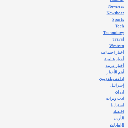
Newness
1
Newsbeat
Sports
أهم الأخبار
ثقافة وفنون
Tech
اختتام ورشة السينوغرافيا في مدينة كلباء الاماراتية
Technology
أغسطس 3, 2026
Travel
Western
أخبار اجتماعية
أهم الأخبار
جاليات
غير مصنف
أخبار عالمية
قصة نجاح العراقي عمر الشمري الذي
اصبح بطلاً لأستراليا بلعبة كمال الاجسام
أخبار عربية
يوليو 30, 2026
أهم الأخبار
2
إذاعة وتلفزيون
إسرائيل
إيران
ادب وتراث
استراليا
اقتصاد
الأردن
الإمارات