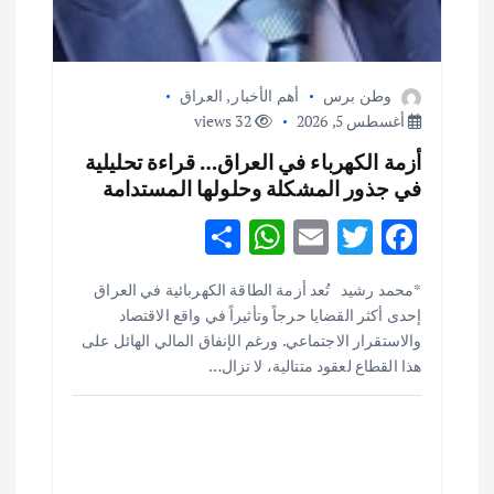
وطن برس
أهم الأخبار
,
العراق
أغسطس 5, 2026
32 views
أزمة الكهرباء في العراق… قراءة تحليلية
في جذور المشكلة وحلولها المستدامة
S
W
E
T
F
h
h
m
w
ac
أهم الأخبار
ثقافة وفنون
*محمد رشيد تُعد أزمة الطاقة الكهربائية في العراق
ar
at
ai
it
e
اختتام ورشة السينوغرافيا في مدينة كلباء الاماراتية
إحدى أكثر القضايا حرجاً وتأثيراً في واقع الاقتصاد
e
s
l
te
b
أغسطس 3, 2026
والاستقرار الاجتماعي. ورغم الإنفاق المالي الهائل على
o
r
A
هذا القطاع لعقود متتالية، لا تزال…
p
o
أهم الأخبار
جاليات
غير مصنف
قصة نجاح العراقي عمر الشمري الذي
p
k
اصبح بطلاً لأستراليا بلعبة كمال الاجسام
يوليو 30, 2026
2