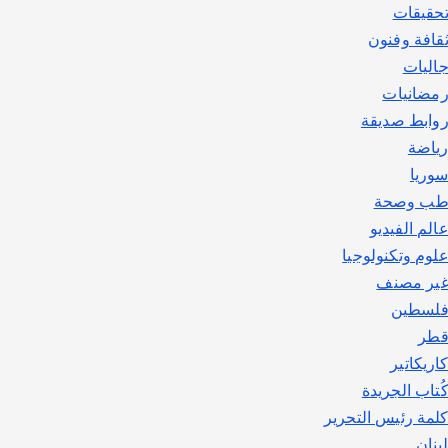
حقيقات
قافة وفنون
اليات
مضانيات
وابط صديقة
ياضة
وريا
ب وصحة
الم الفيديو
لوم وتكنولوجيا
ير مصنف
لسطين
طر
اريكاتير
ُتاب الجريدة
لمة رئيس التحرير
بنان