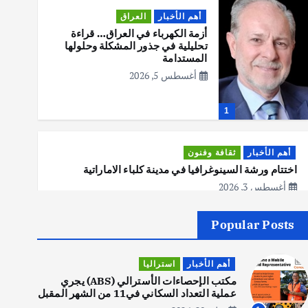
أهم الأخبار
العراق
أزمة الكهرباء في العراق… قراءة
تحليلية في جذور المشكلة وحلولها
المستدامة
أغسطس 5, 2026
1
أهم الأخبار
ثقافة وفنون
اختتام ورشة السينوغرافيا في مدينة كلباء الاماراتية
أغسطس 3, 2026
Popular Posts
أهم الأخبار
جاليات
غير مصنف
قصة نجاح العراقي عمر الشمري الذي
أهم الأخبار
استراليا
اصبح بطلاً لأستراليا بلعبة كمال
الاجسام
مكتب الإحصاءات الأسترالي (ABS) يجري
عملية التعداد السكاني في11 من الشهر المقبل
يوليو 30, 2026
2