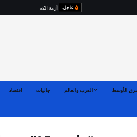
عاجل:
أ
ز
م
ة
ا
ل
ك
ه
ر
ب
ا
ء
ف
ي
رق الأوسط
العرب والعالم
جاليات
اقتصاد