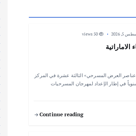
إ
إ
ا
ا
ا
 5, 2026
50 views
ا
الاماراتية
ا
ا
ا
ا
عناصر العرض المسرحي» الثالثة عشرة في المركز
ا
 سنوياً في إطار الإعداد لمهرجان المسرحيات
ا
ا
ا
Continue reading
ا
ا
ا