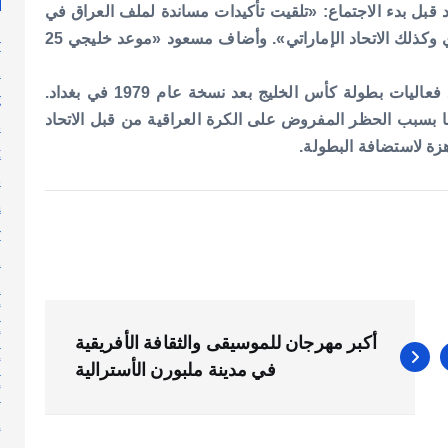
قبل بدء الاجتماع: «تلقيت تأكيدات مساندة لملف العراق في
استضافة خليجي 25 من قبل الاتحادين البحريني والسعودي وكذلك الاتحاد الإماراتي». وأضاف مسعود «موعد خليجي 25
y
n
 بطولة كأس الخليج بعد نسخة عام 1979 في بغداد.
g
ف العراق خليجي 23 لكن تم سحبها بسبب الحظر المفروض على الكرة العراقية من قبل الاتحاد
s
زة لاستضافة البطولة.
t
s
h
y
l
n
أ
أ
أكبر مهرجان للموسيقى والثقافة الأفريقية
أ
في مدينة ملبورن الأسترالية
أ
إ