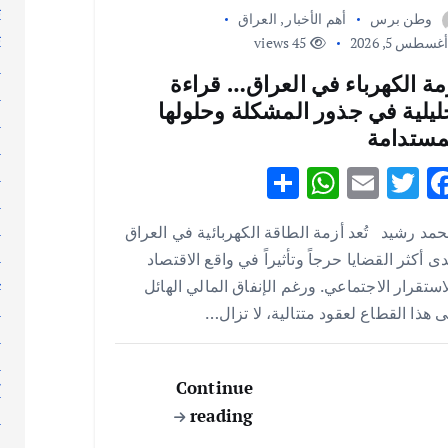
ت
وطن برس
أهم الأخبار
,
العراق
ث
غسطس 5, 2026
45 views
ج
مة الكهرباء في العراق… قراءة
ر
ليلية في جذور المشكلة وحلولها
ر
مستدامة
ر
S
W
E
T
F
س
ط
h
h
m
w
ac
ع
مد رشيد تُعد أزمة الطاقة الكهربائية في العراق
ar
at
ai
it
e
ع
ى أكثر القضايا حرجاً وتأثيراً في واقع الاقتصاد
e
s
l
te
b
غ
استقرار الاجتماعي. ورغم الإنفاق المالي الهائل
A
r
o
ف
 هذا القطاع لعقود متتالية، لا تزال…
p
o
ق
ك
p
k
Continue
ك
reading
ك
ل