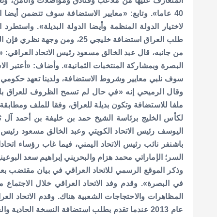
المتعارف عليها من ملاعب وفنادق ومواصلات والأمن، ونعت
40 عاما».
وتابع: «معايير الاستضافة سوف تتضمن أيضا ا
لاختيار الدولة المنظمة وأيضا الدولة البديلة».
واستطرد ال
طلب العراق استضافة خليجي 25، ومن وجهة نظري فإن العراق يملك من 70 إلى 80 % من معايير الاستضافة».
البصرة وبمشاركة المنتخبات الثمانية». وأضاف: «أعتبر الا
سوف نلبي معايير وشروط الاستضافة، ولدينا تعهد حكومي 
وقال الرميحي إنه «في حال لم تسمح الظروف للعراق باست
ملفا للاستضافة وتكون بديلة للعراق، وفقا للملف ومطابقة
لكأس الخليج برئاسة الشيخ حمد بن خليفة بن أحمد آل ث
اليوسف رئيس الاتحاد الكويتي وعبد الخالق مسعود رئيس ا
باشنفر نائب رئيس الاتحاد اليمني، فيما غاب رؤساء اتحاد
السر؛ الإماراتي محمد هزام والبحريني إبراهيم سعد البوعي
في البصرة».
وقدم وفد الاتحاد العراقي خلال الاجتماع 
المظاهرات والاحتجاجات الشعبية هناك. وقدم الاتحاد الع
عام 2013 عندما تقدم بطلب استضافة النسخة الحاد