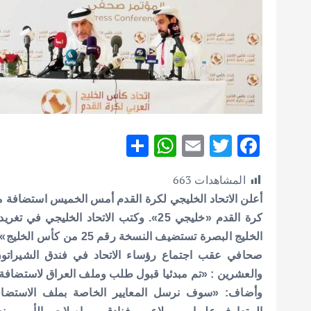
S
W
E
T
F
h
h
m
w
ac
المشاهدات
663
ar
at
ai
it
e
أعلن الاتحاد الخليجي لكرة القدم أمس الخميس استضافة 
e
s
l
te
b
كرة القدم «خليجي 25».
وكتب الاتحاد الخليجي في تغري
A
r
o
الخليج البصرة تستضيف النسخة رقم 25 من كأس الخليج».
p
o
صحافي عقب اجتماع رؤساء الاتحاد في فندق الشيراتون
p
k
والعشرين : «تم مبدئيا قبول طلب وملف العراق لاستضافة (خليجي 25) في 
وأضاف: «سوف نرسل المعايير الخاصة بملف الاستضافة 