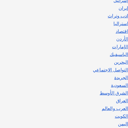
سرائيل
يوليو 30, 2026
2
يران
دب وتراث
ستراليا
قتصاد
لأردن
لإمارات
لباسيفيك
لبحرين
لتواصل الاجتماعي
لجريدة
لسعودية
لشرق الأوسط
لعراق
لعرب والعالم
لكويت
ليمن