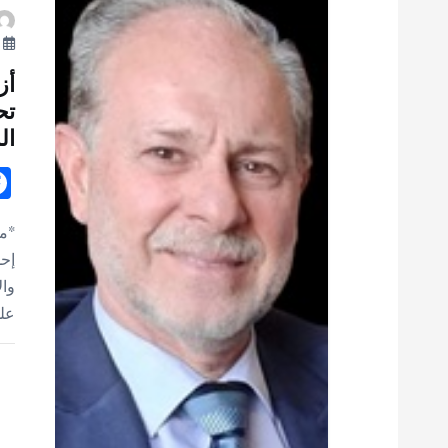
ت
أ
أز
تح
ال
*مح
إحد
وال
على