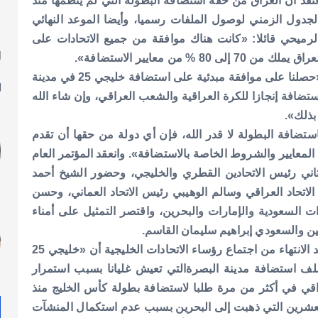
قد أن العراق من حقه استضافة البطولة التي لم ينظمها منذ
لجدول الزمني لوصول الملفات رسميا، وأيضا الموعد النهائي
رميحي قائلا: «كانت هناك موافقة من جميع الاتحادات على
ا
ل
من جانبه، قال عبد الخالق مسعود رئيس الاتحاد العراقي: «حصلنا على موافقة مبدئية على استضافة خليجي 25 في مدينة
ستضافة إنجازا للكرة العراقية والشعب العراقي، وإن شاء الله
بذلك».
ضافة البطولة لا قدر الله، فإن أي دولة من حقها أن تقدم
 المعايير والشروط الخاصة بالاستضافة».
وانعقد المؤتمر العام
اني رئيس الاتحادين القطري والخليجي، وحضور الشيخ أحمد
لاتحاد العراقي وسالم الوهيبي رئيس الاتحاد العماني، وحسن
ات السعودية والإمارات والبحرين، واقتصر التمثيل على أمناء
نين والسعودي إبراهيم سليمان القاسم.
وذكر الموقع الرسمي للاتحاد العراقي في بيان مقتضب بعد الانتهاء من اجتماع رؤساء الاتحادات الخليجية أن «خليجي 25
ملف استضافة مدينة البصرةالتي تعيش غليانا بسبب استمرار
راقي في أكثر من مرة طلبا لاستضافة بطولة كأس الخليج منذ
ية والعشرين التي ذهبت إلى البحرين بسبب عدم استكمال المنشآت