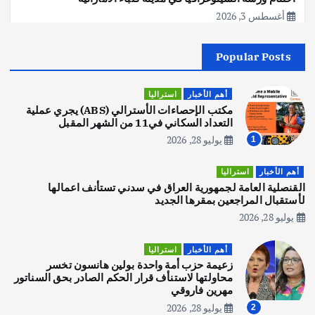
أغسطس 3, 2026
Popular Posts
أهم الأخبار
جاليات
غير مصنف
قصة نجاح العراقي عمر الشمري الذي
اصبح بطلاً لأستراليا بلعبة كمال الاجسام
أهم الأخبار
استراليا
يوليو 30, 2026
مكتب الإحصاءات الأسترالي (ABS) يجري عملية
2
التعداد السكاني في11 من الشهر المقبل
يوليو 28, 2026
1
أهم الأخبار
تحقيقات
هوي آن… مدينة الفوانيس وسحر التاريخ
أهم الأخبار
استراليا
يوليو 30, 2026
القنصلية العامة لجمهورية العراق في سدني تستأنف اعمالها
3
لأستقبال المراجعين بمقرها الجديد
يوليو 28, 2026
أهم الأخبار
استراليا
مكتب الإحصاءات الأسترالي (ABS) يجري
أهم الأخبار
استراليا
عملية التعداد السكاني في11 من الشهر
زعيمة حزب أمة واحدة بولين هانسون تخسر
المقبل
محاولتها لاستنأف قرار الحكم الصادر بحق السناتور
يوليو 28, 2026
مهرين فاروقي
4
يوليو 28, 2026
2