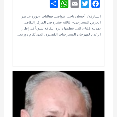
S
W
E
T
F
ت
h
h
m
w
ac
الشارقة/ أحسان ناجي تتواصل فعاليات «دورة عناصر
ar
at
ai
it
e
العرض المسرحي» الثالثة عشرة في المركز الثقافي
e
s
l
te
b
بمدينة كلباء، التي تنظمها دائرة الثقافة سنوياً في إطار
o
r
A
الإعداد لمهرجان المسرحيات القصيرة، الذي تُقام دورته…
p
o
p
k