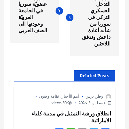
التدخل
عضويّة سوريا
فّ
العسكري
في الجامعة
التركي في
العربيّة
ح
سوريا من
وعودتها الى
شأنه أعادة
الصف العربي
داعش وتدفق
ا
اللاجئين
ل
م
Related Posts
ق
ا
وطن برس
أهم الأخبار
,
ثقافة وفنون
أغسطس 5, 2026
50 views
ل
انطلاق ورشة التمثيل في مدينة كلباء
الاماراتية
ا