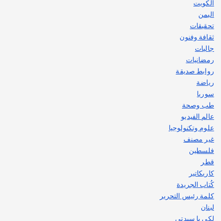
الكويت
اليمن
تحقيقات
ثقافة وفنون
جاليات
رمضانيات
روابط صديقة
رياضة
سوريا
طب وصحة
عالم الفيديو
علوم وتكنولوجيا
غير مصنف
فلسطين
قطر
كاريكاتير
كُتاب الجريدة
كلمة رئيس التحرير
لبنان
لكي يا سيدتي