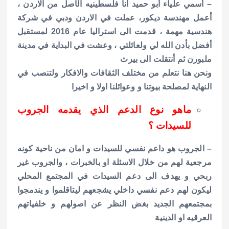
– أسمي علياء أبو حميد أنا فلسطينيه الأصل من الاردن ،
أعمل مهندسة ديكور، عملت في الاردن ودبي في شركة
هندسية مهمة ، قدمت الى استراليا عام 2016 لمستقبل
أفضل بأدن الله لي ولعائلتي ، وعشت في البداية في مدينة
ملبورن ثم أنتقلت الى بيرث
ونحن هنا نتعلم من مختلف الثقافات والافكار ولتنصب في
النهاية لمصلحة بيوتنا و وعوائلنا اولا و اخيرا
ماهو نوع الدعم الذي يقدمه الجروب
للسيدات ؟
– الجروب هو داعم نفسي للسيدات و امان من ناحية كونه
مرجعية لهم من خلال الاسئلة او بالخبرات ، والجروب غير
ربحي و يهدف الى دعم السيدات في المجتمع المحلي
ليكون لهم دعم نفسي داخلي يشجعهم ليتاقلموا و يندمجوا
بمجتمعهم الجديد بغض النظر عن اصولهم و خلفياتهم
العرقيه او الدينية