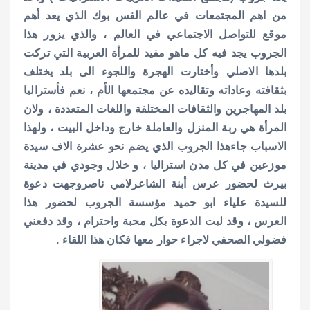
A
r
o
p
o
من اهم المجتمعات في عالم الفس بوك الذي يعد أهم
موقع للتواصل الاجتماعي في العالم ، والذي يزور هذا
p
k
الجروب يجد فيه كل ماهو مفيد للمرأة العربية التي تركت
بلدها الاصلي وأختارت الهجرة واللجوء الى بلد يختلف
بثقافته وعاداته وتقاليده عن مجتمعها الأم ، نعم فأستراليا
بلد المهاجرين والثقافات المختلفة واللغات المتعددة ، ولان
المرأة هي ربة المنزل والعاملة خارج وداخل البيت ، ولهذا
الاسباب جاءهذا الجروب الذي يضم نحو عشرة الاف سيدة
موزعين في كل مدن استراليا ، و خلال وجودي في مدينة
بيرث لحضور عرس أبنة الشاعرلامي ناصروجهت دعوة
للسيدة علياء ابو حميد مؤسسة الجروب لحضور هذا
العرس ، وقد لبت الدعوة بكل محبة واحترام ، وقد دفعني
فضولي الصحفي لاجراء حوار معها فكان هذا اللقاء .