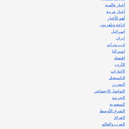
أخبار عالمية
قصة نجاح العراقي عمر الشمري الذي
اصبح بطلاً لأستراليا بلعبة كمال الاجسام
أخبار عربية
يوليو 30, 2026
أهم الأخبار
2
إذاعة وتلفزيون
إسرائيل
إيران
ادب وتراث
استراليا
اقتصاد
الأردن
الإمارات
الباسيفيك
البحرين
التواصل الاجتماعي
الجريدة
السعودية
الشرق الأوسط
العراق
العرب والعالم