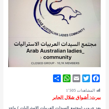
S
W
E
T
F
h
h
m
w
ac
المشاهدات
1٬503
ar
at
ai
it
e
بيرث: أشواق شلال الجابر
e
s
l
te
b
يعد جروب (مجتمع السيدات العربيات الاستراليات ) واحد