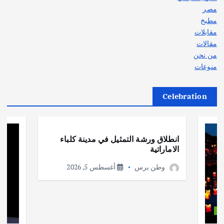
مصر
مطبخ
مقابلات
مقالات
من نحن
منوعات
Celebration
أهم الأخبار
ثقافة وفنون
انطلاق ورشة التمثيل في مدينة كلباء
الاماراتية
وطن برس
أغسطس 5, 2026
ات