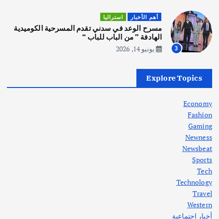
أهم الأخبار
ثقافة وفنون
أهم الأخبار
استراليا
انطلاق ورشة التمثيل في مدينة كلباء الاماراتية
مسرح الوعد في سدني تقدم المسرحية الكوميدية
أغسطس 5, 2026
الهادفة ” من الباب للباب “
يونيو 14, 2026
3
أهم الأخبار
العراق
أزمة الكهرباء في العراق… قراءة تحليلية
Explore Topics
في جذور المشكلة وحلولها المستدامة
أغسطس 5, 2026
Economy
Fashion
Gaming
Newness
1
Newsbeat
Sports
أهم الأخبار
ثقافة وفنون
Tech
اختتام ورشة السينوغرافيا في مدينة كلباء الاماراتية
Technology
أغسطس 3, 2026
Travel
Western
أخبار اجتماعية
أهم الأخبار
جاليات
غير مصنف