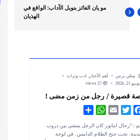
مو يان الفائز بنوبل الآداب: الواقع في
y
الهذيان
n
g
s
t
s
h
y
وطن برس
أهم الأخبار
,
ادب وتراث
l
نيو 21, 2026
27 views
n
ة قصيرة / رجل من زمن مضى !
أ
أ
S
W
E
T
F
أ
h
h
m
w
ac
أ
م : *رحال امانوز كان الرجل يمشي بين دروب
ar
at
ai
it
e
إ
دينة . تحت جنح الظلام الدامس . في لوحة
e
s
l
te
b