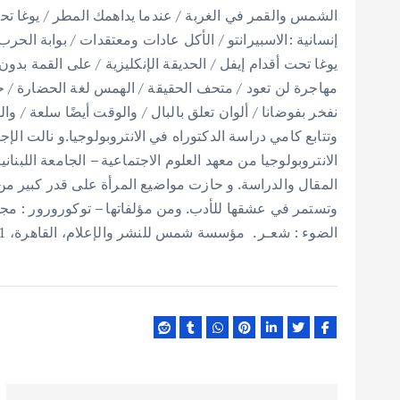
الشمس والقمر في الغربة / عندما يداهمك المطر / يوغا تحت
إنسانية :الاسبيرانتو / الأكل عادات ومعتقدات / بوابة الح
يوغا تحت أقدام إيفل / الحديقة الإنكليزية / على القمة بد
مهاجرة لن تعود / متحف الحقيقة / الهمس لغة الحضارة / 
نفخر بفوضانا / ألوان تعلق بالبال / والوقت أيضًا سلعة / وال
وتتابع كامي دراسة الدكتوراه في الانتروبولوجيا.و نالت الإج
الانتروبولوجيا من معهد العلوم الاجتماعية – الجامعة اللبناني
المقال والدراسة. و حازت مواضيع المرأة على قدر كبير من اه
وتستمر في عشقها للأدب. ومن مؤلفاتها – توكورورور : مج
الضوء : شعـر . مؤسسة شمس للنشر والإعلام، القاهرة، 2011م.