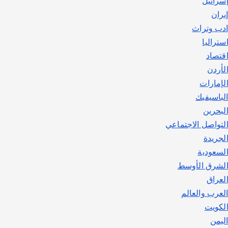
سرائيل
يوليو 30, 2026
2
يران
دب وتراث
ستراليا
قتصاد
لأردن
لإمارات
لباسيفيك
لبحرين
لتواصل الاجتماعي
لجريدة
لسعودية
لشرق الأوسط
لعراق
لعرب والعالم
لكويت
ليمن