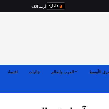
عاجل:
أ
ز
م
ة
ا
ل
ك
ه
ر
ب
ا
ء
ف
ي
رق الأوسط
العرب والعالم
جاليات
اقتصاد