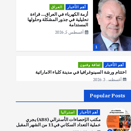
أهم الأخبار
العراق
أزمة الكهرباء في العراق… قراءة
تحليلية في جذور المشكلة وحلولها
المستدامة
أغسطس 5, 2026
1
أهم الأخبار
ثقافة وفنون
اختتام ورشة السينوغرافيا في مدينة كلباء الاماراتية
أغسطس 3, 2026
Popular Posts
أهم الأخبار
جاليات
غير مصنف
قصة نجاح العراقي عمر الشمري الذي
أهم الأخبار
استراليا
اصبح بطلاً لأستراليا بلعبة كمال
الاجسام
مكتب الإحصاءات الأسترالي (ABS) يجري
عملية التعداد السكاني في11 من الشهر المقبل
يوليو 30, 2026
2