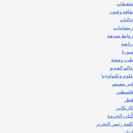
حقيقات
قافة وفنون
اليات
مضانيات
وابط صديقة
ياضة
وريا
ب وصحة
الم الفيديو
لوم وتكنولوجيا
ير مصنف
لسطين
طر
اريكاتير
ُتاب الجريدة
لمة رئيس التحرير
بنان