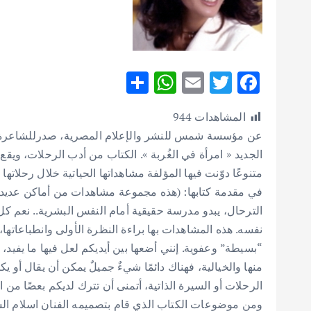
S
W
E
T
F
h
h
m
w
ac
المشاهدات
944
ar
at
ai
it
e
عن مؤسسة شمس للنشر والإعلام المصرية، صدرللشاعرة والأدي
e
s
l
te
b
A
r
o
متنوعًا دوّنت فيها المؤلفة مشاهداتها الحياتية خلال رحلات
p
o
في مقدمة كتابها: (هذه مجموعة مشاهدات من أماكن عديدة
p
k
الترحال، يبدو مدرسة حقيقية أمام النفس البشرية.. نعم كل
نفسه. هذه المشاهدات بها براءة النظرة الأولى وانطباعاتها
“بسيطة” وعفوية.
إنني أضعها بين أيديكم لعل فيها ما يفيد
منها والخيالية، فهناك دائمًا شيءٌ جميلٌ يمكن أن يقال أو
الرحلات أو السيرة الذاتية، أتمنى أن تترك لديكم بعضًا من
ومن موضوعات الكتاب الذي قام بتصميمه الفنان اسلام ال