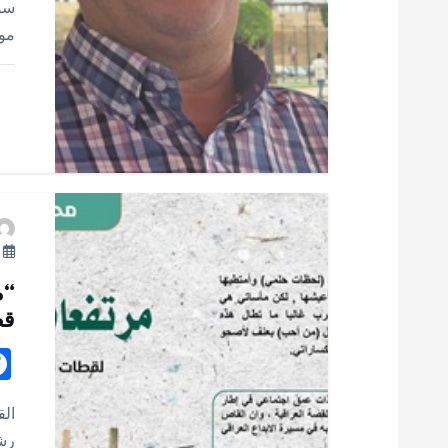
ا
سور
مو
ل
ا
ت
يو
“م
قص
الق
رش