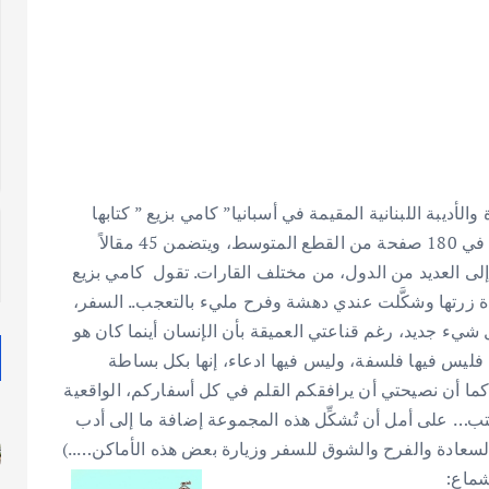
بة اللبنانية المقيمة في أسبانيا” كامي بزيع ” كتابها
الجديد « امرأة في الغُربة ». الكتاب من أدب الرحلات، ويقع في 180 صفحة من القطع المتوسط، ويتضمن 45 مقالاً
ها إلى العديد من الدول، من مختلف القارات. تقول كامي بزيع
 زرتها وشكَّلت عندي دهشة وفرح مليء بالتعجب.. السفر،
 شيء جديد، رغم قناعتي العميقة بأن الإنسان أينما كان هو
، فليس فيها فلسفة، وليس فيها ادعاء، إنها بكل بساطة
، كما أن نصيحتي أن يرافقكم القلم في كل أسفاركم، الواقعية
 يكتب… على أمل أن تُشكِّل هذه المجموعة إضافة ما إلى أدب
 السعادة والفرح والشوق للسفر وزيارة بعض هذه الأماكن…..)
شماع: