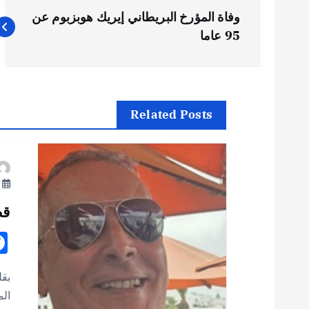
ت
وفاة المؤرخ البريطاني إيريك هوبزبوم عن
ص
95 عاما
فّ
ح
Related Posts
ا
يو
ل
قص
م
ق
بقل
الم