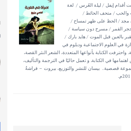
 أقدام إيفل / ليلة العُرس / لغة
رب والحب / متحف الحائط /
ون مجد / الحظ على ظهر تمساح /
ا
حجر القمر / مسرح دون سياسة /
ل
قبر بالعين قبل الموت / هايد بارك /
ازة في العلوم الاجتماعية ودبلوم في
ة. واحترفت الكتابة بأنواعها المتعددة، الشعر النثر القصة،
تمامها في الكتابة. و تعمل حاليًا في الترجمة والتأليف،
موعة قصصية . بيسان للنشر والتوزيع، بيروت – فراشةُ