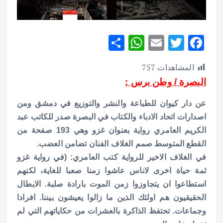
S
W
E
T
F
h
h
m
w
ac
المشاهدات
757
ar
at
ai
it
e
البصرة / وطن برس :
e
s
l
te
b
A
r
o
عن دار كيوان للطباعة والنشر والتوزيع في دمشق ومن
p
o
اصدارات اتحاد الادباء والكتاب في البصرة صدر للكاتب عبد
الكريم العامري رواية بعنوان غزو وهي 193 صفحة من
p
k
القطع المتوسط صمم الغلاف الفنان تضامن العضب.
في الغلاف الاخير للرواية كتب العامري: (في رواية غزو
ثمة حياة اخرى لاناس عاشوا زمنا صعبا للغاية، لكنهم
استطاعوا ان يتجاوزوا زمن الموت بارادة صلبة. الابطال
الحقيقيون هم اولئك الذين ما زالوا يعيشون بيننا. افرادا
وجماعات. تحتفظ الذاكرة بالعشرات من حكاياتهم التي لم