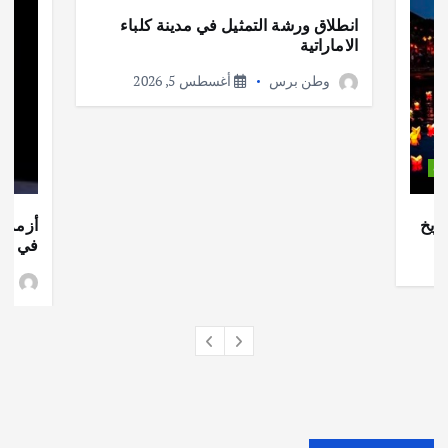
انطلاق ورشة التمثيل في مدينة كلباء
الاماراتية
وطن برس
أغسطس 5, 2026
ات
ريخ
أزمة ا
في جذو
وط