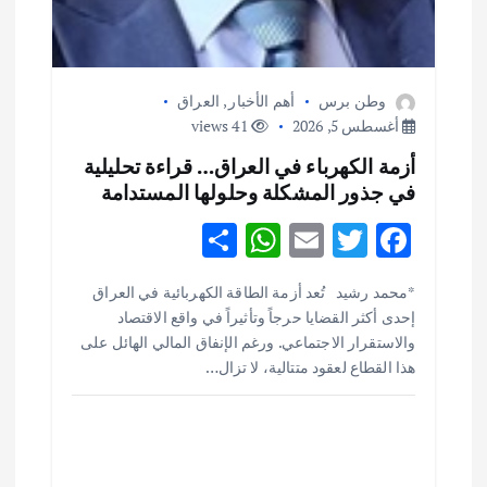
وطن برس
أهم الأخبار
,
العراق
أغسطس 5, 2026
41 views
أزمة الكهرباء في العراق… قراءة تحليلية
في جذور المشكلة وحلولها المستدامة
S
W
E
T
F
h
h
m
w
ac
أهم الأخبار
ثقافة وفنون
*محمد رشيد تُعد أزمة الطاقة الكهربائية في العراق
ar
at
ai
it
e
اختتام ورشة السينوغرافيا في مدينة كلباء الاماراتية
إحدى أكثر القضايا حرجاً وتأثيراً في واقع الاقتصاد
e
s
l
te
b
أغسطس 3, 2026
والاستقرار الاجتماعي. ورغم الإنفاق المالي الهائل على
o
r
A
هذا القطاع لعقود متتالية، لا تزال…
p
o
أهم الأخبار
جاليات
غير مصنف
قصة نجاح العراقي عمر الشمري الذي
p
k
اصبح بطلاً لأستراليا بلعبة كمال الاجسام
يوليو 30, 2026
2