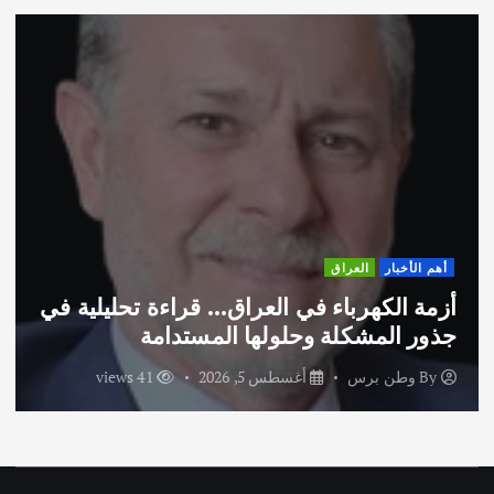
العراق
أهم الأخبار
كهرباء في العراق… قراءة تحليلية في
اختتام و
مشكلة وحلولها المستدامة
الاماراتية
برس
أغسطس 5, 2026
41 views
By
وطن 