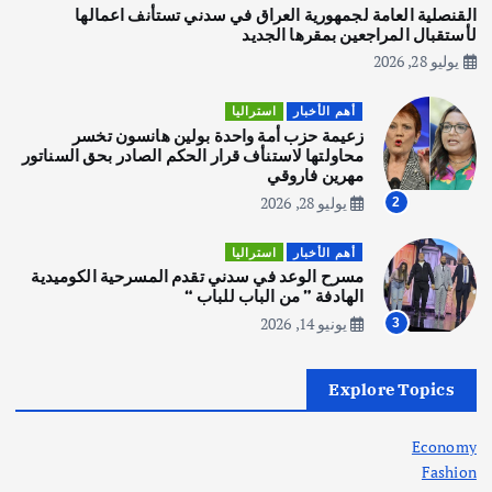
يوليو 30, 2026
القنصلية العامة لجمهورية العراق في سدني تستأنف اعمالها
3
لأستقبال المراجعين بمقرها الجديد
يوليو 28, 2026
أهم الأخبار
استراليا
مكتب الإحصاءات الأسترالي (ABS) يجري
أهم الأخبار
استراليا
عملية التعداد السكاني في11 من الشهر
زعيمة حزب أمة واحدة بولين هانسون تخسر
المقبل
محاولتها لاستنأف قرار الحكم الصادر بحق السناتور
يوليو 28, 2026
مهرين فاروقي
4
يوليو 28, 2026
2
أهم الأخبار
ثقافة وفنون
أهم الأخبار
استراليا
انطلاق ورشة التمثيل في مدينة كلباء الاماراتية
مسرح الوعد في سدني تقدم المسرحية الكوميدية
أغسطس 5, 2026
الهادفة ” من الباب للباب “
يونيو 14, 2026
3
أهم الأخبار
العراق
أزمة الكهرباء في العراق… قراءة تحليلية
Explore Topics
في جذور المشكلة وحلولها المستدامة
أغسطس 5, 2026
Economy
Fashion