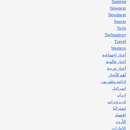
Gaming
Newness
1
Newsbeat
Sports
أهم الأخبار
ثقافة وفنون
Tech
اختتام ورشة السينوغرافيا في مدينة كلباء الاماراتية
Technology
أغسطس 3, 2026
Travel
Western
أخبار اجتماعية
أهم الأخبار
جاليات
غير مصنف
أخبار عالمية
قصة نجاح العراقي عمر الشمري الذي
اصبح بطلاً لأستراليا بلعبة كمال الاجسام
أخبار عربية
يوليو 30, 2026
أهم الأخبار
2
إذاعة وتلفزيون
إسرائيل
إيران
ادب وتراث
استراليا
اقتصاد
الأردن
الإمارات