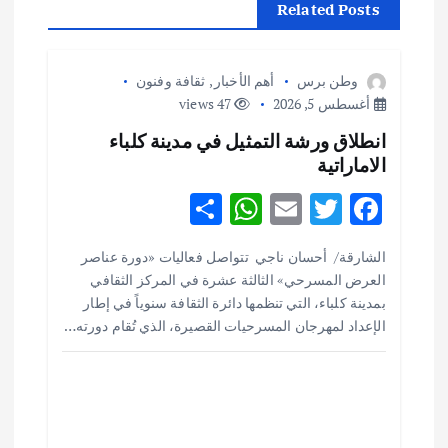
Related Posts
ل
م
وطن برس
أهم الأخبار
,
ثقافة وفنون
أغسطس 5, 2026
47 views
ق
انطلاق ورشة التمثيل في مدينة كلباء
الاماراتية
ا
S
W
E
T
F
ل
h
h
m
w
ac
الشارقة/ أحسان ناجي تتواصل فعاليات «دورة عناصر
ar
at
ai
it
e
ا
العرض المسرحي» الثالثة عشرة في المركز الثقافي
e
s
l
te
b
بمدينة كلباء، التي تنظمها دائرة الثقافة سنوياً في إطار
ت
o
r
A
الإعداد لمهرجان المسرحيات القصيرة، الذي تُقام دورته…
p
o
p
k