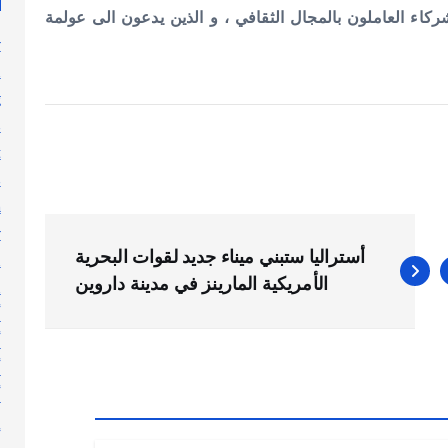
كاء العاملون بالمجال الثقافي ، و الذين يدعون الى عولمة
y
n
g
s
t
s
h
y
أستراليا ستبني ميناء جديد لقوات البحرية
l
الأمريكية المارينز في مدينة داروين
n
أ
أ
أ
أ
إ