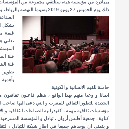
A
r
o
بمبادرة من مؤسسة هبة، ستلتقي مجموعة من المؤسسات الثق
p
o
ذلك يوم الخميس 27 يونيو 2019 بسي
الصناعة
p
k
يشكل ال
قيمة م
تعاني ه
المهمشة 
قلة المو
قلة الب
تطوير 
بأهمية ا
حاملة للقيم الانسانية و الكونية.
ايمانا و وعيا منهم بهذا الواقع ، ينظم فاعلون ثقافيون 
الجديدة للتطور الثقافي للمغرب و التي دعى اليها صاحب ا
مؤسسات ثقافية مهمة ، كفيدرالية الصناعات الثقافية و ال
كناوة ، جمعية أطلس أزوان ، تبادل و المؤسسة المسرحية ف
و يتمنى ان يوحدهم جميعا في اطار شبكة للتبادل ، لتقا