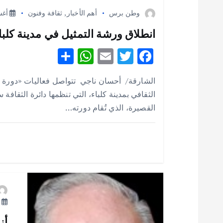
ا
وطن برس
أهم الأخبار
,
ثقافة وفنون
أغسطس
ل
انطلاق ورشة التمثيل في مدينة كلباء 
S
W
E
T
F
م
h
h
m
w
ac
الشارقة/ أحسان ناجي تتواصل فعاليات «دورة 
ق
e
it
ai
at
ar
الثقافي بمدينة كلباء، التي تنظمها دائرة الثقافة
e
s
l
te
b
القصيرة، الذي تُقام دورته…
ا
A
r
o
p
o
ل
p
k
ا
ت
أ
أز