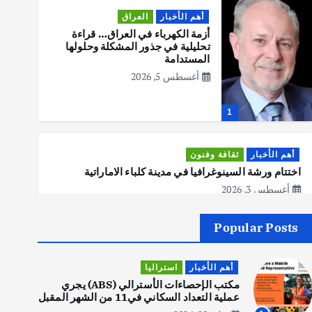
أهم الأخبار
العراق
أزمة الكهرباء في العراق… قراءة
تحليلية في جذور المشكلة وحلولها
المستدامة
أغسطس 5, 2026
1
أهم الأخبار
ثقافة وفنون
اختتام ورشة السينوغرافيا في مدينة كلباء الاماراتية
أغسطس 3, 2026
Popular Posts
أهم الأخبار
جاليات
غير مصنف
قصة نجاح العراقي عمر الشمري الذي
أهم الأخبار
استراليا
اصبح بطلاً لأستراليا بلعبة كمال
الاجسام
مكتب الإحصاءات الأسترالي (ABS) يجري
عملية التعداد السكاني في11 من الشهر المقبل
يوليو 30, 2026
2