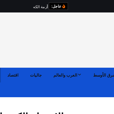
عاجل:
أ
ز
م
ة
ا
ل
ك
ه
ر
ب
ا
ء
ف
ي
رق الأوسط
العرب والعالم
جاليات
اقتصاد