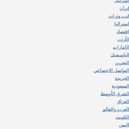
سرائيل
يوليو 30, 2026
2
يران
دب وتراث
ستراليا
قتصاد
لأردن
لإمارات
لباسيفيك
لبحرين
لتواصل الاجتماعي
لجريدة
لسعودية
لشرق الأوسط
لعراق
لعرب والعالم
لكويت
ليمن