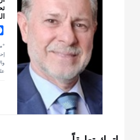
تح
ال
*مح
إحد
وال
على
اترك تعليقاً