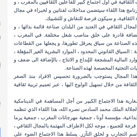
افية في أول اجتماع كبير للفاعلين الثقافيين بالمغرب ، و
نما النهضة بالرباط، برنامج هذا اللقاء سيتضمن مداخلات لفنانين و لخبراء في مجال
 الثقافية، و سيكون فرصة للنقاش و للتشبيك.
ا
مجال الثقافي في العديد من البلدان صناعة قائمة بذاتها ، و
ل
ضافة قادرة على خلق مناصب شغل مختلفة. في المغرب ،
ذه الصناعة من سياق يعرقل تطورها، و يجعلها من القطاعات
: السياق القانوني المحدود ، الموارد البشرية الغير المؤهلة ،
ارد المالية المشجعة للإبداع و الانتاج ، بالإضافة الى ضعف و
نيات التحتية المخصصة لهذه الصناعة.
هذا المجال يستوجب بالضرورة تحسيس الافراد منذ الصغر
لثقافة من خلال تسهيل الولوج اليها ، عبر تعميم تربية ثقافية
مغاربة هذا الاجتماع الكبير من أجل المساهمة في الدينامكية
لجلالة الملك محمد السادس نصره الله،
هذا اللقاء الذي تنظمه
ابداعية، مؤسسة أونا ، جمعية مهرجانات المغرب ، جمعية يرما
رجة للجميع ، موجه لكل الاطراف المهتمة بالمجال الثقافي ،
سم التجارب و لخلق التآزر.
يسلط هذا الاجتماع الضوء على