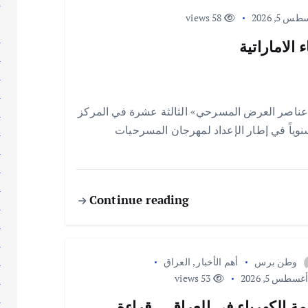
إ
 5, 2026
58 views
إ
ا
الاماراتية
ا
ا
ا
عناصر العرض المسرحي» الثالثة عشرة في المركز
ا
 سنوياً في إطار الإعداد لمهرجان المسرحيات
ا
ا
ا
ا
Continue reading
ا
ا
ا
ا
وطن برس
أهم الأخبار
,
العراق
غسطس 5, 2026
53 views
ا
ا
مة الكهرباء في العراق… قراءة