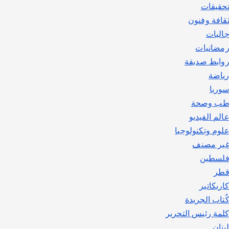
حقيقات
قافة وفنون
اليات
مضانيات
وابط صديقة
ياضة
وريا
ب وصحة
الم الفيديو
لوم وتكنولوجيا
ير مصنف
لسطين
طر
اريكاتير
ُتاب الجريدة
لمة رئيس التحرير
بنان