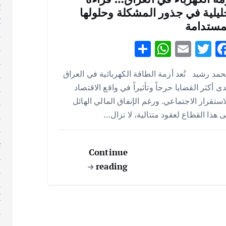
ت
ليلية في جذور المشكلة وحلولها
ث
مستدامة
ج
S
W
E
T
F
ر
h
h
m
w
ac
ر
مد رشيد تُعد أزمة الطاقة الكهربائية في العراق
ر
ar
at
ai
it
e
ى أكثر القضايا حرجاً وتأثيراً في واقع الاقتصاد
س
e
s
l
te
b
استقرار الاجتماعي. ورغم الإنفاق المالي الهائل
ط
A
r
o
 هذا القطاع لعقود متتالية، لا تزال…
ع
p
o
ع
p
k
غ
Continue
ف
reading
ق
ك
ك
ك
ل