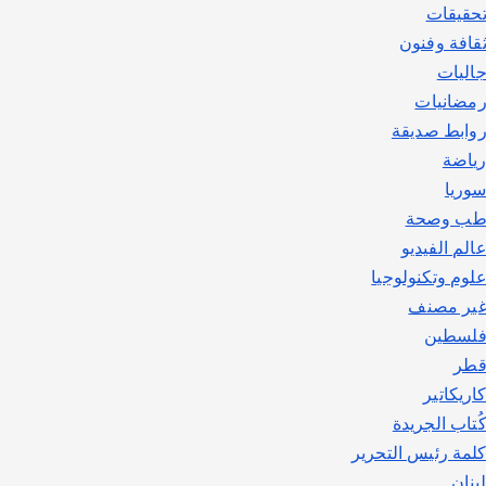
حقيقات
قافة وفنون
اليات
مضانيات
وابط صديقة
ياضة
وريا
ب وصحة
الم الفيديو
لوم وتكنولوجيا
ير مصنف
لسطين
طر
اريكاتير
ُتاب الجريدة
لمة رئيس التحرير
بنان