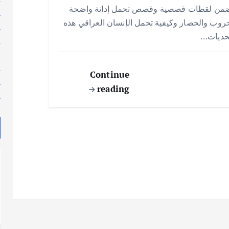
e
s
l
te
b
ضمن لقطات قصصية وقصص تحمل إدانة واضحة
ل
A
r
o
روب والحصار وكيفية تحمل الإنسان العراقي هذه
م
p
o
تحديات…
م
p
k
م
م
Continue
م
reading
م