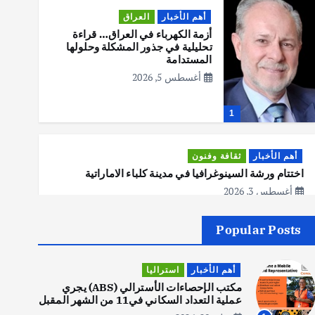
أهم الأخبار
العراق
أزمة الكهرباء في العراق… قراءة
تحليلية في جذور المشكلة وحلولها
المستدامة
أغسطس 5, 2026
1
أهم الأخبار
ثقافة وفنون
اختتام ورشة السينوغرافيا في مدينة كلباء الاماراتية
أغسطس 3, 2026
Popular Posts
أهم الأخبار
جاليات
غير مصنف
قصة نجاح العراقي عمر الشمري الذي
أهم الأخبار
استراليا
اصبح بطلاً لأستراليا بلعبة كمال
الاجسام
مكتب الإحصاءات الأسترالي (ABS) يجري
عملية التعداد السكاني في11 من الشهر المقبل
يوليو 30, 2026
2