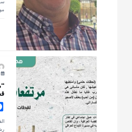
ا
سور
مو
ل
ا
ت
يو
“م
قص
الق
رش