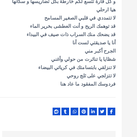
و كل قارة تتسع لكم خارطة بكل تضاريسها و سكانها
هيا ارحلي
لا تتمددي في قلبي الصغير المسامح
قد توهمك الريح و أنت العطشى بخرير الماء
قد يضحك منك السراب ذات صيف في البيداء
أنا يا صديقتي لست أنا
الجرح أكبر مني
شظايا يا تناثرت من حولي وأغني
لا تنزلقي بابتسامتك في كرياتي البيضاء
لا تتزلجي على ثلج روحي
فردوسك المفقود ما عاد هنا