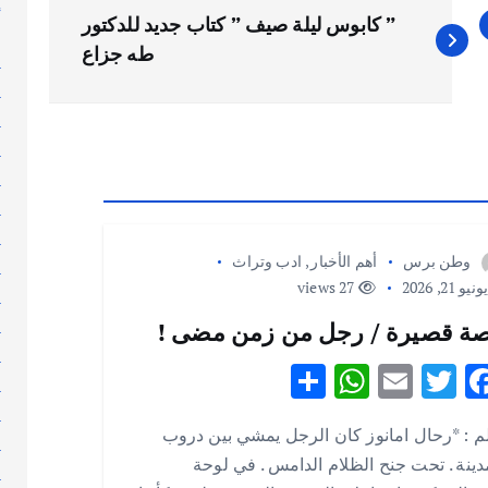
إ
” كابوس ليلة صيف ” كتاب جديد للدكتور
إ
طه جزاع
ا
ا
ا
ا
ا
ا
ا
وطن برس
أهم الأخبار
,
ادب وتراث
ا
نيو 21, 2026
27 views
ا
ا
ة قصيرة / رجل من زمن مضى !
ا
S
W
E
T
F
ا
h
h
m
w
ac
ا
م : *رحال امانوز كان الرجل يمشي بين دروب
ar
at
ai
it
e
ا
دينة . تحت جنح الظلام الدامس . في لوحة
ا
e
s
l
te
b