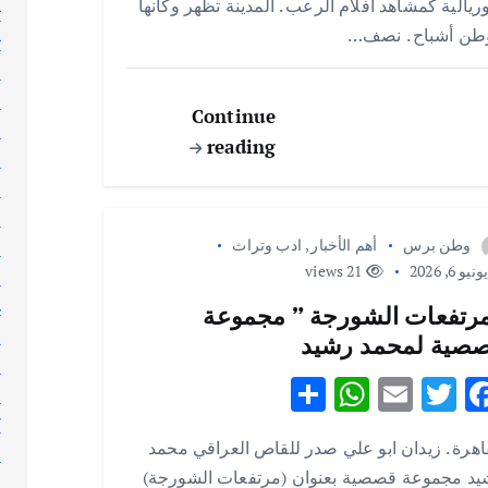
يالية كمشاهد افلام الرعب . المدينة تظهر وكأنها
ت
A
r
o
طن أشباح . نصف…
ث
p
o
ج
p
k
ر
Continue
ر
reading
ر
س
ط
وطن برس
أهم الأخبار
,
ادب وتراث
ع
نيو 6, 2026
21 views
ع
غ
رتفعات الشورجة ” مجموعة
ف
صية لمحمد رشيد
ق
S
W
E
T
F
ك
h
h
m
w
ac
ك
اهرة . زيدان ابو علي صدر للقاص العراقي محمد
ar
at
ai
it
e
ك
يد مجموعة قصصية بعنوان (مرتفعات الشورجة)
ل