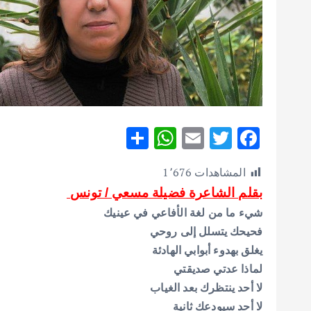
S
W
E
T
F
h
h
m
w
ac
المشاهدات
1٬676
ar
at
ai
it
e
بقلم الشاعرة فضيلة مسعي / تونس
e
s
l
te
b
شيء ما من لغة الأفاعي في عينيك
A
r
o
فحيحك يتسلل إلى روحي
p
o
يغلق بهدوء أبوابي الهادئة
p
k
لماذا عدتي صديقتي
لا أحد ينتظرك بعد الغياب
لا أحد سيودعك ثانية