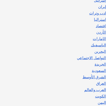
سرائيل
يوليو 30, 2026
2
يران
دب وتراث
ستراليا
قتصاد
لأردن
لإمارات
لباسيفيك
لبحرين
لتواصل الاجتماعي
لجريدة
لسعودية
لشرق الأوسط
لعراق
لعرب والعالم
لكويت
ليمن