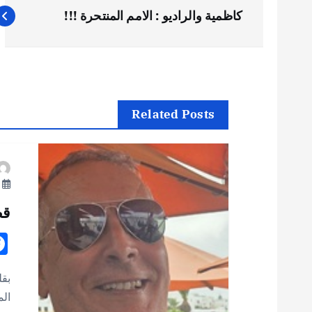
ت
كاظمية والراديو : الامم المنتحرة !!!
ص
فّ
ح
Related Posts
ا
يو
ل
قص
م
ق
بقل
الم