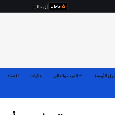
عاجل:
أ
ز
م
ة
ا
ل
ك
ه
ر
ب
ا
ء
ف
رق الأوسط
العرب والعالم
جاليات
اقتصاد