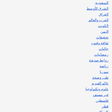
السعودية
الشرق الأوسط
العراق
العرب والعالم
الكويت
اليمن
تحقيقات
ثقافة وفنون
جاليات
رمضانيات
روابط صديقة
رياضة
سوريا
طب وصحة
عالم الفيديو
علوم وتكنولوجيا
غير مصنف
فلسطين
قطر
كاريكاتير