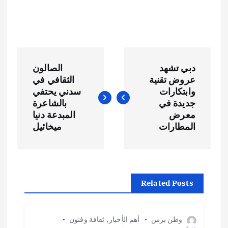
ت
دبي تشهد
الصالون
ص
عروض تقنية
الثقافي في
وابتكارات
سدني يحتفي
فّ
جديدة في
بالشاعرة
معرض
المبدعة دنيا
ح
المطارات
ميخائيل
ا
ل
Related Posts
م
وطن برس
أهم الأخبار
,
ثقافة وفنون