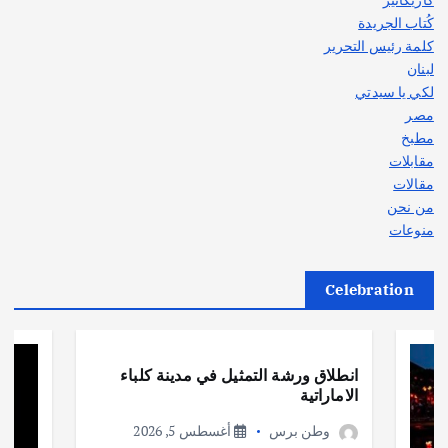
كُتاب الجريدة
كلمة رئيس التحرير
لبنان
لكي يا سيدتي
مصر
مطبخ
مقابلات
مقالات
من نحن
منوعات
Celebration
أهم الأخبار
ثقافة وفنون
انطلاق ورشة التمثيل في مدينة كلباء
الاماراتية
وطن برس
أغسطس 5, 2026