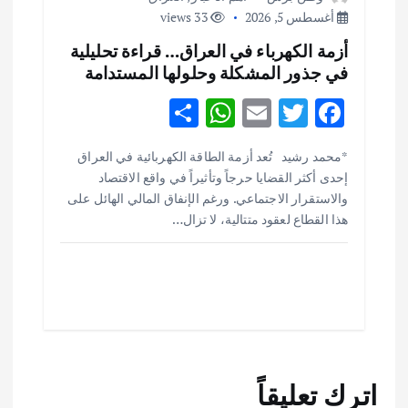
أغسطس 5, 2026
33 views
أزمة الكهرباء في العراق… قراءة تحليلية
في جذور المشكلة وحلولها المستدامة
S
W
E
T
F
h
h
m
w
ac
أهم الأخبار
ثقافة وفنون
*محمد رشيد تُعد أزمة الطاقة الكهربائية في العراق
ar
at
ai
it
e
اختتام ورشة السينوغرافيا في مدينة كلباء الاماراتية
إحدى أكثر القضايا حرجاً وتأثيراً في واقع الاقتصاد
e
s
l
te
b
أغسطس 3, 2026
والاستقرار الاجتماعي. ورغم الإنفاق المالي الهائل على
o
r
A
هذا القطاع لعقود متتالية، لا تزال…
p
o
أهم الأخبار
جاليات
غير مصنف
قصة نجاح العراقي عمر الشمري الذي
p
k
اصبح بطلاً لأستراليا بلعبة كمال الاجسام
يوليو 30, 2026
2
أهم الأخبار
تحقيقات
اترك تعليقاً
هوي آن… مدينة الفوانيس وسحر التاريخ