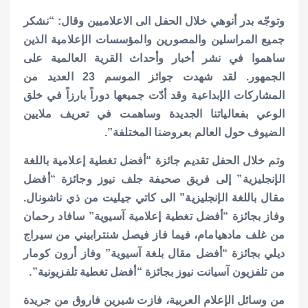
وتوجّه بدر أنوهي خلال الحفل الى الاعلاميين وقال: “نشكر
جميع المراسلين والمصورين والمؤسسات الإعلامية الذين
ساهموا في نشر أخبار وأحداث القرية العالمية على
الجمهور. لقد شهدت جوائز الموسم 23 العديد من
المشاركات الإبداعية وقد أدّت جميعها دوراً بارزاً في خلق
الوعي بفعالياتنا الجديدة وساهمت في تعريف ملايين
الضيوف حول العالم بعروضنا المختلفة”.
وتم خلال الحفل تقديم جائزة “أفضل تغطية إعلامية باللغة
الإنجليزية” إلى فريق صحيفة جلف نيوز وجائزة “أفضل
مقال باللغة الإنجليزية” الى كاتي جيليت من ذي ناشونال.
وفاز بجائزة “أفضل تغطية إعلامية آسيوية” سافاد رحمان
من غلف مادهيامام، فيما فاز فيصل شنترابيني من سيراج
ديلي بجائزة “أفضل مقال بلغة آسيوية” وفاز أرون كومار
من تلفزيون آسيانت نيوز بجائزة “أفضل تغطية تلفزيونية”.
من وسائل الإعلام العربية، فازت شيرين فاروق من جريدة