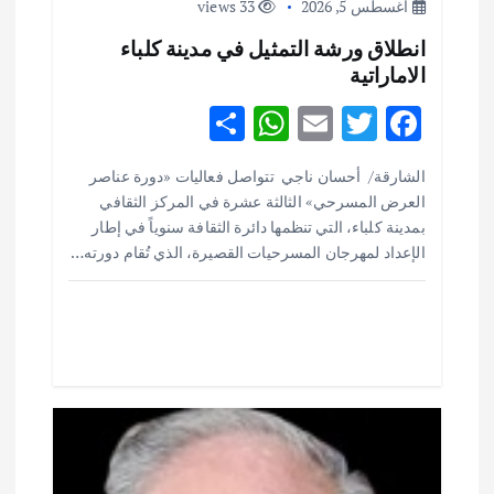
ق
أغسطس 5, 2026
33 views
انطلاق ورشة التمثيل في مدينة كلباء
ا
الاماراتية
ل
S
W
E
T
F
h
h
m
w
ac
ا
الشارقة/ أحسان ناجي تتواصل فعاليات «دورة عناصر
ar
at
ai
it
e
العرض المسرحي» الثالثة عشرة في المركز الثقافي
ت
e
s
l
te
b
بمدينة كلباء، التي تنظمها دائرة الثقافة سنوياً في إطار
o
r
A
الإعداد لمهرجان المسرحيات القصيرة، الذي تُقام دورته…
p
o
p
k