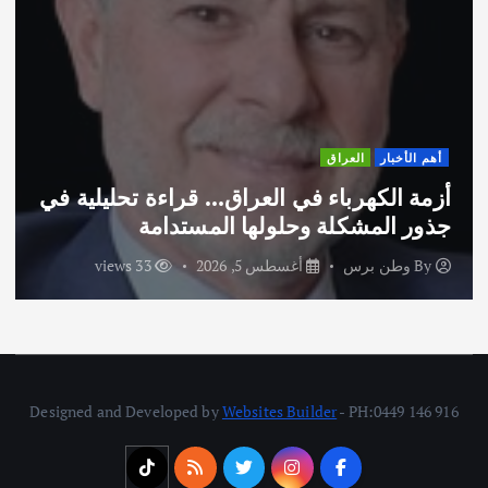
أهم الأخبار
ثقافة وفنون
اختتام ورشة السينوغرافيا في مدينة كلباء
الاماراتية
By
وطن برس
أغسطس 3, 2026
46 views
Designed and Developed by
Websites Builder
- PH:0449 146 916