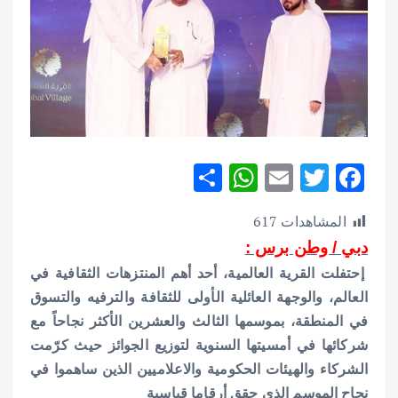
S
W
E
T
F
h
h
m
w
ac
المشاهدات
617
ar
at
ai
it
e
دبي / وطن برس :
e
s
l
te
b
إحتفلت القرية العالمية، أحد أهم المنتزهات الثقافية في
A
r
o
العالم، والوجهة العائلية الأولى للثقافة والترفيه والتسوق
p
o
في المنطقة، بموسمها الثالث والعشرين الأكثر نجاحاً مع
p
k
شركائها في أمسيتها السنوية لتوزيع الجوائز حيث كرّمت
الشركاء والهيئات الحكومية والاعلاميين الذين ساهموا في
نجاح الموسم الذي حقق أرقاما قياسية