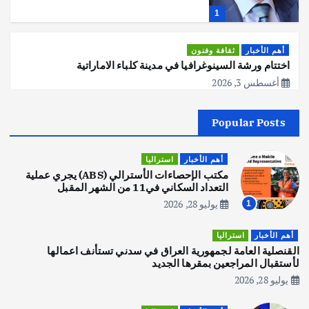
1
أهم الأخبار
ثقافة وفنون
اختتام ورشة السينوغرافيا في مدينة كلباء الاماراتية
أغسطس 3, 2026
Popular Posts
أهم الأخبار
جاليات
غير مصنف
قصة نجاح العراقي عمر الشمري الذي
اصبح بطلاً لأستراليا بلعبة كمال الاجسام
أهم الأخبار
استراليا
يوليو 30, 2026
مكتب الإحصاءات الأسترالي (ABS) يجري عملية
2
التعداد السكاني في11 من الشهر المقبل
يوليو 28, 2026
1
أهم الأخبار
تحقيقات
هوي آن… مدينة الفوانيس وسحر التاريخ
أهم الأخبار
استراليا
يوليو 30, 2026
القنصلية العامة لجمهورية العراق في سدني تستأنف اعمالها
3
لأستقبال المراجعين بمقرها الجديد
يوليو 28, 2026
أهم الأخبار
استراليا
مكتب الإحصاءات الأسترالي (ABS) يجري