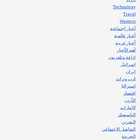
اختتام ورشة السينوغرافيا في مدينة كلباء الاماراتية
Technology
أغسطس 3, 2026
Travel
Western
أخبار اجتماعية
أهم الأخبار
جاليات
غير مصنف
أخبار عالمية
قصة نجاح العراقي عمر الشمري الذي
اصبح بطلاً لأستراليا بلعبة كمال الاجسام
أخبار عربية
يوليو 30, 2026
أهم الأخبار
2
إذاعة وتلفزيون
إسرائيل
إيران
ادب وتراث
استراليا
اقتصاد
الأردن
الإمارات
الباسيفيك
البحرين
التواصل الاجتماعي
الجريدة