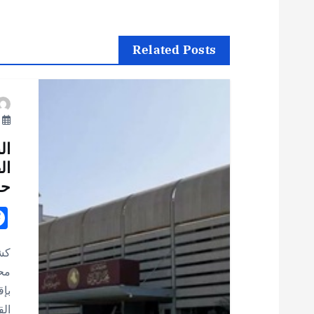
فّ
ح
Related Posts
ا
يو
ل
ال
م
ال
حا
ق
ا
كشف
محا
ل
بإق
الق