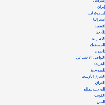
سرائيل
يوليو 30, 2026
2
يران
دب وتراث
ستراليا
قتصاد
لأردن
لإمارات
لباسيفيك
لبحرين
لتواصل الاجتماعي
لجريدة
لسعودية
لشرق الأوسط
لعراق
لعرب والعالم
لكويت
ليمن