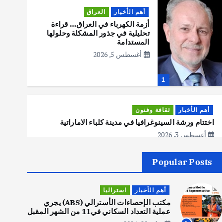
أهم الأخبار
العراق
أزمة الكهرباء في العراق… قراءة
تحليلية في جذور المشكلة وحلولها
المستدامة
أغسطس 5, 2026
1
أهم الأخبار
ثقافة وفنون
اختتام ورشة السينوغرافيا في مدينة كلباء الاماراتية
أغسطس 3, 2026
Popular Posts
أهم الأخبار
جاليات
غير مصنف
قصة نجاح العراقي عمر الشمري الذي
أهم الأخبار
استراليا
اصبح بطلاً لأستراليا بلعبة كمال
الاجسام
مكتب الإحصاءات الأسترالي (ABS) يجري
عملية التعداد السكاني في11 من الشهر المقبل
يوليو 30, 2026
2