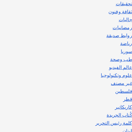
حقيقات
قافة وفنون
اليات
مضانيات
وابط صديقة
ياضة
وريا
ب وصحة
الم الفيديو
لوم وتكنولوجيا
ير مصنف
لسطين
طر
اريكاتير
ُتاب الجريدة
لمة رئيس التحرير
بنان