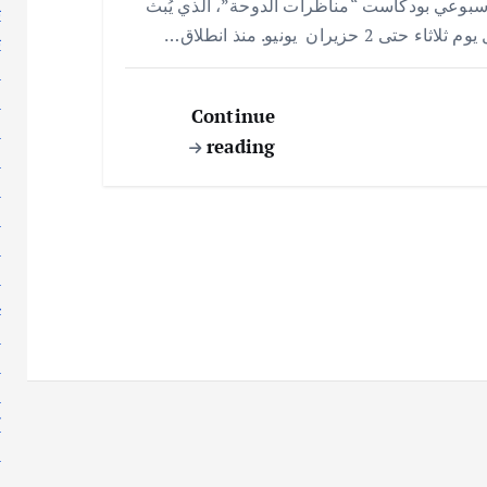
سبوعي بودكاست “مناظرات الدوحة”، الذي يُبث
ت
A
r
o
 ثلاثاء حتى 2 حزيران يونيو. منذ انطلاق…
ث
p
o
ج
p
k
ر
Continue
ر
reading
ر
س
ط
ع
ع
غ
ف
ق
ك
ك
ك
ل