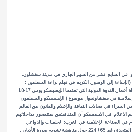
سكو- في السابع عشر من الشهر الجاري في مدينة شفشاون،
الإساءة إلى الرسول الكريم في فيلم براءة المسلمين :
الخلفيات والدواعي وسبل المعالجة الحكيمة ( ، وذلك بموازاة أعمال الندوة الدولية التي تعقدها الإيسيسكو يومي 17-18
لإسلامية في شفشاونحول موضوع ) الإيسيسكو والمسلمون
الخبراء في مجالات الثقافة والإعلام والقانون من العالم
الاعلام في الايسيسكو أن المتناقشين ستتمحور مداخلاتهم
م في الصناعة الإعلامية في الغرب: الخلفيات والدواعي
والمخاطر ، ومتطلبات تفعيل قرار الجمعية العمومية للأمم المتحدة رقم 65 / 224 حول مناهضة تشويه صورة الأديان ،