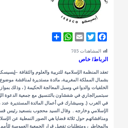
S
W
E
T
F
h
h
m
w
ac
المشاهدات
703
ar
at
ai
it
e
الرباط/ خاص
e
s
l
te
b
A
r
o
تعقد المنظمة الإسلامية للتربية والعلوم والثقافة –إيسي
p
o
بشمال المملكة المغربية، مائدة مستديرة لمناقشة موضوع (
p
k
سبتمبرالجاري في شفشاون بالتنسيق مع جمعية الدعوة ا
في الغرب (. وسيشارك في أعمال المائدة المستديرة عدد من 
الإسلامي وخارجه .
وقال السيد محجوب بنسعيد رئيس قسم 
ومناقشاتهم حول ثلاثة قضايا هي الصور النمطية عن الإسلا