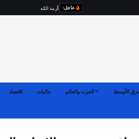
عاجل:
أ
ز
م
ة
ا
ل
ك
ه
ر
ب
ا
ء
ف
ي
رق الأوسط
العرب والعالم
جاليات
اقتصاد