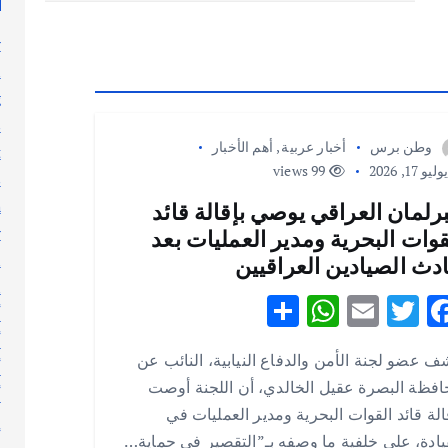
y
n
g
s
وطن برس
أخبار عربية
,
أهم الأخبار
t
ليو 17, 2026
99 views
s
h
برلمان العراقي يوصي بإقالة قائد
y
قوات البحرية ومدير العمليات بعد
l
دث الصيادين العراقيين
n
S
W
E
T
F
أ
h
h
m
w
ac
أ
 عضو لجنة الأمن والدفاع النيابية، النائب عن
ar
at
ai
it
e
أ
فظة البصرة عقيل الخالدي، أن اللجنة أوصت
أ
e
s
l
te
b
الة قائد القوات البحرية ومدير العمليات في
إ
A
r
o
يادة، على خلفية ما وصفه بـ”التقصير في حماية…