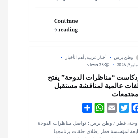
إ
p
o
إ
p
k
ا
Continue
ا
reading
ا
ا
ا
وطن برس
أخبار عربية
,
أهم الأخبار
ا
يو 9, 2026
23 views
ا
ا
دكاست “مناظرات الدوحة” يفتح
ا
فات عالمية لمناقشة مستقبل
ا
مجتمعات
ا
S
W
E
T
F
ا
h
h
m
w
ac
ا
دوحة، قطر / وطن برس : تواصل مناظرات الدوحة
ar
at
ai
it
e
ا
ابعة لمؤسسة قطر إطلاق حلقات برنامجها
ا
e
s
l
te
b