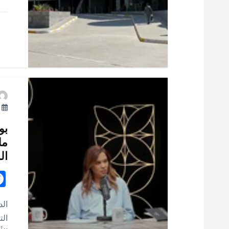
ا
ت
ما
بو
مل
ال
ال
الت