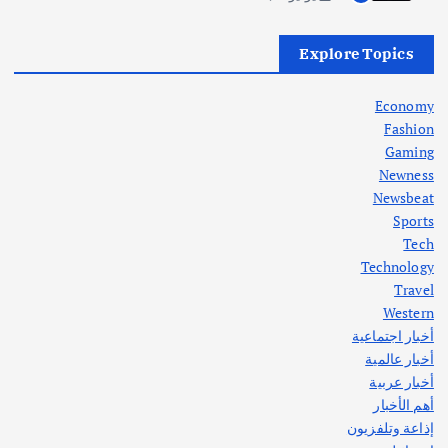
أهم الأخبار
العراق
أزمة الكهرباء في العراق… قراءة تحليلية
Explore Topics
في جذور المشكلة وحلولها المستدامة
أغسطس 5, 2026
Economy
Fashion
Gaming
Newness
1
Newsbeat
Sports
أهم الأخبار
ثقافة وفنون
Tech
اختتام ورشة السينوغرافيا في مدينة كلباء الاماراتية
Technology
أغسطس 3, 2026
Travel
Western
أخبار اجتماعية
أهم الأخبار
جاليات
غير مصنف
أخبار عالمية
قصة نجاح العراقي عمر الشمري الذي
اصبح بطلاً لأستراليا بلعبة كمال الاجسام
أخبار عربية
يوليو 30, 2026
أهم الأخبار
2
إذاعة وتلفزيون