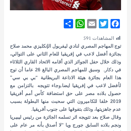
S
W
E
T
F
h
h
m
w
ac
المشاهدات
591
ar
at
ai
it
e
توج المهاجم المصري لنادي ليفربول الإنكليزي محمد صلاح
e
s
l
te
b
بجائزة أفضل لاعب في إفريقيا للعام الثاني على التوالي،
A
r
o
وذلك خلال حفل الجوائز الذي أقامه الاتحاد القاري الثلاثاء
p
o
في دكار.
وسبق للمهاجم المصري البالغ 26 عاما أن توج
p
k
هذا العام بجائزة هيئة الاذاعة البريطانية “بي بي سي”
لأفضل لاعب في إفريقيا ايضا.
وجاء تتويجه بالتزامن مع
حصول بلاده مصر على حق استضافة كأس أمم أفريقيا
2019 خلفا للكاميرون التي سحبت منها البطولة بسبب
عدم جاهزيتها، وذلك بتفوقها على جنوب أفريقيا.
وقال صلاح بعد تتويجه اثر تسلمه الجائزة من رئيس ليبيريا
ونجم بلاده السابق جورج ويا “لا أصدق بأنه مر عام على