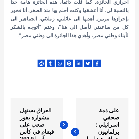
احرازي الجائزة. كما قلت دائما، هذه الجائزة هامة جدا
بالنسبة لي، أنا أعشقها وكنت أحلم بها منذ الصغر. أنا فخور
بإحرازها مرتين. أهديها الى عائلتي، زملائي، الجماهير الى
كل من ساعدني لأصل الى هنا”،
وختم “أتوجه بالشكر
لأبناء وطني مصر، وأهدي هذا الجائزة الى وطني مصر”.
ت
على ذمة
العراق يستهل
ص
صحفي
مشواره بفوز
اسرائيلي :
صعب على
فّ
برلمانيون
فيتنام في كأس
عراقيون زاروا
آسيا 2019