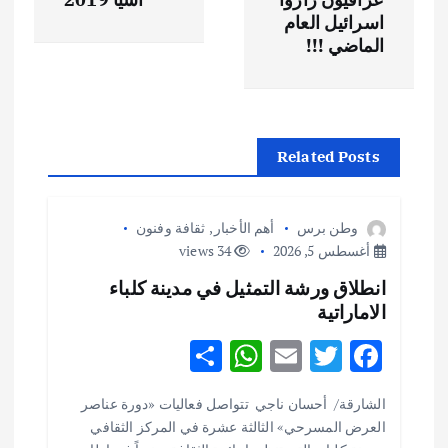
ح
اسرائيل العام
الماضي !!!
ا
ل
Related Posts
م
ق
وطن برس
أهم الأخبار
,
ثقافة وفنون
أغسطس 5, 2026
34 views
ا
انطلاق ورشة التمثيل في مدينة كلباء
الاماراتية
ل
S
W
E
T
F
ا
h
h
m
w
ac
الشارقة/ أحسان ناجي تتواصل فعاليات «دورة عناصر
ar
at
ai
it
e
ت
العرض المسرحي» الثالثة عشرة في المركز الثقافي