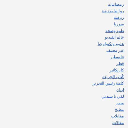
رمضانيات
روابط صديقة
رياضة
سوريا
طب وصحة
عالم الفيديو
علوم وتكنولوجيا
غير مصنف
فلسطين
قطر
كاريكاتير
كُتاب الجريدة
كلمة رئيس التحرير
لبنان
لكي يا سيدتي
مصر
مطبخ
مقابلات
مقالات