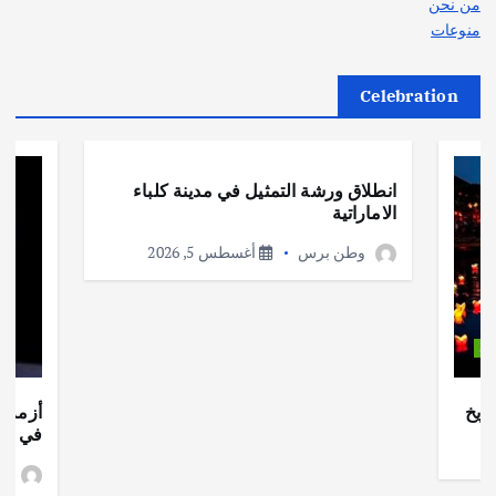
من نحن
منوعات
Celebration
أهم الأخبار
ثقافة وفنون
انطلاق ورشة التمثيل في مدينة كلباء
الاماراتية
وطن برس
أغسطس 5, 2026
ات
ريخ
أزمة ا
في جذو
وط