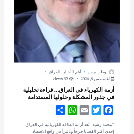
وطن برس
أهم الأخبار
,
العراق
أغسطس 5, 2026
33 views
أزمة الكهرباء في العراق… قراءة تحليلية
في جذور المشكلة وحلولها المستدامة
S
W
E
T
F
h
h
m
w
ac
أهم الأخبار
ثقافة وفنون
*محمد رشيد تُعد أزمة الطاقة الكهربائية في العراق
ar
at
ai
it
e
اختتام ورشة السينوغرافيا في مدينة كلباء الاماراتية
إحدى أكثر القضايا حرجاً وتأثيراً في واقع الاقتصاد