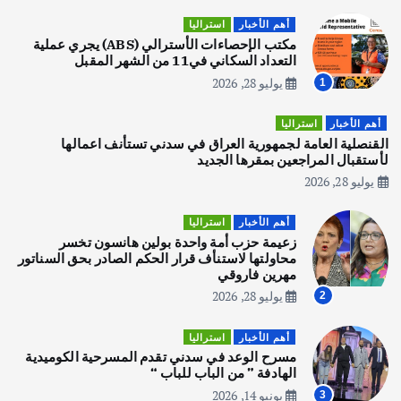
قصة نجاح العراقي عمر الشمري الذي
اصبح بطلاً لأستراليا بلعبة كمال الاجسام
أهم الأخبار
استراليا
يوليو 30, 2026
مكتب الإحصاءات الأسترالي (ABS) يجري عملية
2
التعداد السكاني في11 من الشهر المقبل
يوليو 28, 2026
1
أهم الأخبار
تحقيقات
هوي آن… مدينة الفوانيس وسحر التاريخ
أهم الأخبار
استراليا
يوليو 30, 2026
القنصلية العامة لجمهورية العراق في سدني تستأنف اعمالها
3
لأستقبال المراجعين بمقرها الجديد
يوليو 28, 2026
أهم الأخبار
استراليا
مكتب الإحصاءات الأسترالي (ABS) يجري
أهم الأخبار
استراليا
عملية التعداد السكاني في11 من الشهر
زعيمة حزب أمة واحدة بولين هانسون تخسر
المقبل
محاولتها لاستنأف قرار الحكم الصادر بحق السناتور
يوليو 28, 2026
مهرين فاروقي
4
يوليو 28, 2026
2
أهم الأخبار
ثقافة وفنون
أهم الأخبار
استراليا
انطلاق ورشة التمثيل في مدينة كلباء الاماراتية
مسرح الوعد في سدني تقدم المسرحية الكوميدية
أغسطس 5, 2026
الهادفة ” من الباب للباب “
يونيو 14, 2026
3