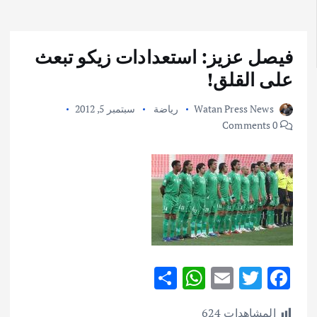
فيصل عزيز: استعدادات زيكو تبعث
على القلق!
Watan Press News
رياضة
سبتمبر 5, 2012
0 Comments
S
W
E
T
F
h
h
m
w
ac
المشاهدات
624