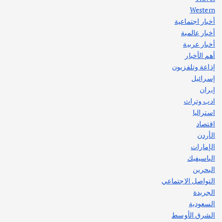
Western
أخبار اجتماعية
أهم الأخبار
جاليات
غير مصنف
أخبار عالمية
قصة نجاح العراقي عمر الشمري الذي
اصبح بطلاً لأستراليا بلعبة كمال الاجسام
أخبار عربية
يوليو 30, 2026
أهم الأخبار
2
إذاعة وتلفزيون
إسرائيل
إيران
ادب وتراث
استراليا
اقتصاد
الأردن
الإمارات
الباسيفيك
البحرين
التواصل الاجتماعي
الجريدة
السعودية
الشرق الأوسط