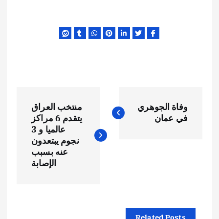
ت
وفاة الجوهري
منتخب العراق
ص
في عمان
يتقدم 6 مراكز
عالميا و 3
فّ
نجوم يبتعدون
عنه بسبب
ح
الإصابة
ا
ل
Related Posts