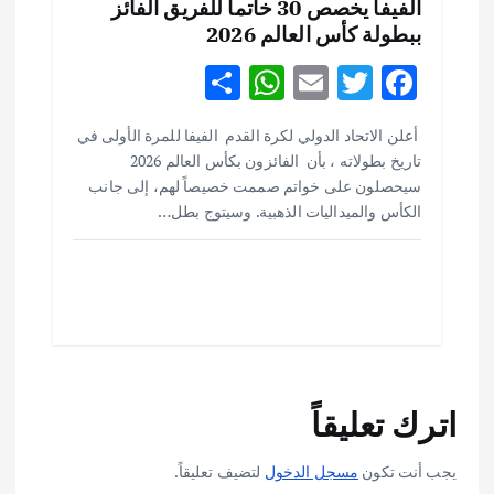
الفيفا يخصص 30 خاتماً للفريق الفائز
ببطولة كأس العالم 2026
S
W
E
T
F
h
h
m
w
ac
أهم الأخبار
ثقافة وفنون
أعلن الاتحاد الدولي لكرة القدم الفيفا للمرة الأولى في
ar
at
ai
it
e
اختتام ورشة السينوغرافيا في مدينة كلباء الاماراتية
تاريخ بطولاته ، بأن الفائزون بكأس العالم 2026
e
s
l
te
b
أغسطس 3, 2026
سيحصلون على خواتم صممت خصيصاً لهم، إلى جانب
o
r
A
الكأس والميداليات الذهبية. وسيتوج بطل…
p
o
أهم الأخبار
جاليات
غير مصنف
قصة نجاح العراقي عمر الشمري الذي
p
k
اصبح بطلاً لأستراليا بلعبة كمال الاجسام
يوليو 30, 2026
2
أهم الأخبار
تحقيقات
اترك تعليقاً
هوي آن… مدينة الفوانيس وسحر التاريخ
يوليو 30, 2026
3
يجب أنت تكون
مسجل الدخول
لتضيف تعليقاً.