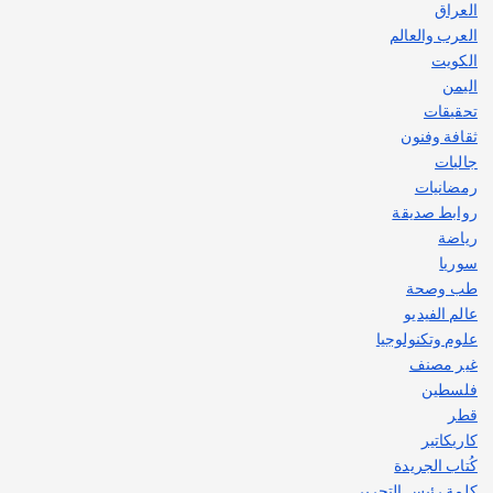
العراق
العرب والعالم
الكويت
اليمن
تحقيقات
ثقافة وفنون
جاليات
رمضانيات
روابط صديقة
رياضة
سوريا
طب وصحة
عالم الفيديو
علوم وتكنولوجيا
غير مصنف
فلسطين
قطر
كاريكاتير
كُتاب الجريدة
كلمة رئيس التحرير