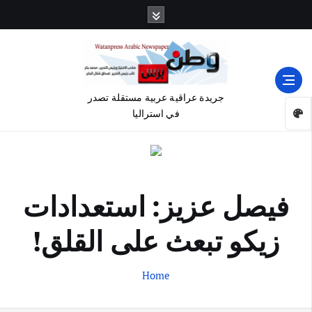
جريدة عراقية عربية مستقلة تصدر
في استراليا
فيصل عزيز: استعدادات
زيكو تبعث على القلق!
Home