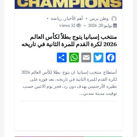
وطن برس
أهم الأخبار
,
رياضة
يوليو 20, 2026
32 views
منتخب إسبانيا يتوج بطلاً لكأس العالم
2026 لكرة القدم للمرة الثانية في تاريخه
S
W
E
T
F
h
h
m
w
ac
أستطاع منتخب إسبانيا ان يتوج بطلا لكأس العالم 2026
ar
at
ai
it
e
لكرة القدم للمرة الثانية في تاريخه، بعد فوزه على
e
s
l
te
b
نظيره الأرجنتيني بهدف دون رد، فجر يوم الاثنين حسب
o
r
توقيت مدينة سدني…
A
p
o
p
k