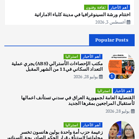
أهم الأخبار
ثقافة وفنون
اختتام ورشة السينوغرافيا في مدينة كلباء الاماراتية
أغسطس 3, 2026
Popular Posts
أهم الأخبار
جاليات
غير مصنف
قصة نجاح العراقي عمر الشمري الذي
اصبح بطلاً لأستراليا بلعبة كمال الاجسام
أهم الأخبار
استراليا
يوليو 30, 2026
مكتب الإحصاءات الأسترالي (ABS) يجري عملية
2
التعداد السكاني في11 من الشهر المقبل
يوليو 28, 2026
1
أهم الأخبار
تحقيقات
هوي آن… مدينة الفوانيس وسحر التاريخ
أهم الأخبار
استراليا
يوليو 30, 2026
القنصلية العامة لجمهورية العراق في سدني تستأنف اعمالها
3
لأستقبال المراجعين بمقرها الجديد
يوليو 28, 2026
أهم الأخبار
استراليا
مكتب الإحصاءات الأسترالي (ABS) يجري
أهم الأخبار
استراليا
عملية التعداد السكاني في11 من الشهر
زعيمة حزب أمة واحدة بولين هانسون تخسر
المقبل
محاولتها لاستنأف قرار الحكم الصادر بحق السناتور