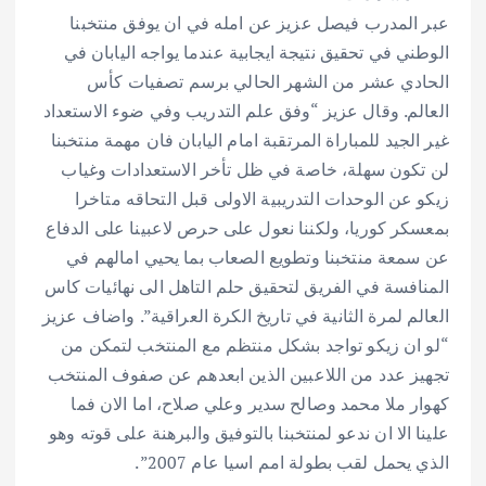
ar
at
ai
it
e
عبر المدرب فيصل عزيز عن امله في ان يوفق منتخبنا
e
s
l
te
b
الوطني في تحقيق نتيجة ايجابية عندما يواجه اليابان في
A
r
o
الحادي عشر من الشهر الحالي برسم تصفيات كأس
p
o
العالم. وقال عزيز “وفق علم التدريب وفي ضوء الاستعداد
p
k
غير الجيد للمباراة المرتقبة امام اليابان فان مهمة منتخبنا
لن تكون سهلة، خاصة في ظل تأخر الاستعدادات وغياب
زيكو عن الوحدات التدريبية الاولى قبل التحاقه متاخرا
بمعسكر كوريا، ولكننا نعول على حرص لاعبينا على الدفاع
عن سمعة منتخبنا وتطويع الصعاب بما يحيي امالهم في
المنافسة في الفريق لتحقيق حلم التاهل الى نهائيات كاس
العالم لمرة الثانية في تاريخ الكرة العراقية”.
واضاف عزيز
“لو ان زيكو تواجد بشكل منتظم مع المنتخب لتمكن من
تجهيز عدد من اللاعبين الذين ابعدهم عن صفوف المنتخب
كهوار ملا محمد وصالح سدير وعلي صلاح، اما الان فما
علينا الا ان ندعو لمنتخبنا بالتوفيق والبرهنة على قوته وهو
الذي يحمل لقب بطولة امم اسيا عام 2007”.