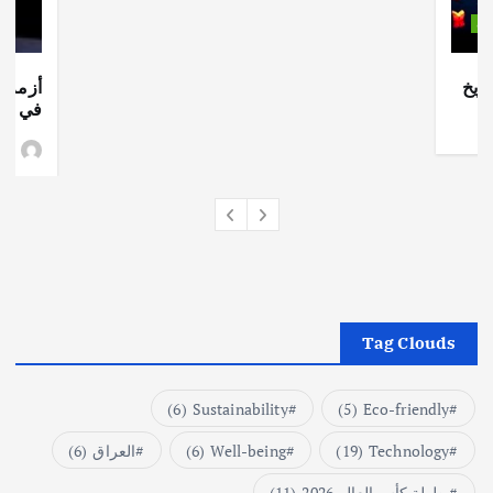
ات
ريخ
أزمة ا
في جذو
وط
Tag Clouds
(6)
Sustainability
(5)
Eco-friendly
Technology
(19)
Well-being
(6)
العراق
(6)
بطولة كأس العالم 2026
(11)