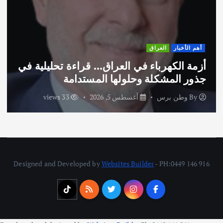
أهم الأخبار
ثقافة وفنون
لعراق… قراءة تحليلية في
اختتام ورشة السينوغ
ها المستدامة
الاماراتية
, 2026
33 views
By
وطن برس
أغسطس 3,
Designed and Developed by
Websites Builder
- PH:0449 146 916