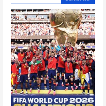
م
ق
ا
ل
ا
ت