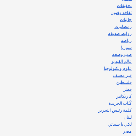
تحقيقات
ثقافة وفنون
جاليات
رمضانيات
روابط صديقة
رياضة
سوريا
طب وصحة
عالم الفيديو
علوم وتكنولوجيا
غير مصنف
فلسطين
قطر
كاريكاتير
كُتاب الجريدة
كلمة رئيس التحرير
لبنان
لكي يا سيدتي
مصر