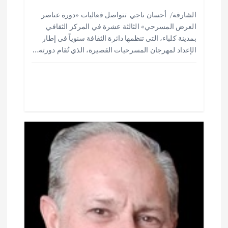
ت
h
h
m
w
ac
الشارقة/ أحسان ناجي تتواصل فعاليات «دورة عناصر
ar
at
ai
it
e
العرض المسرحي» الثالثة عشرة في المركز الثقافي
e
s
l
te
b
بمدينة كلباء، التي تنظمها دائرة الثقافة سنوياً في إطار
o
r
A
الإعداد لمهرجان المسرحيات القصيرة، الذي تُقام دورته…
p
o
p
k