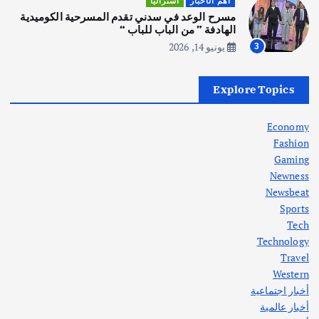
أهم الأخبار
استراليا
انطلاق ورشة التمثيل في مدينة كلباء الاماراتية
مسرح الوعد في سدني تقدم المسرحية الكوميدية
أغسطس 5, 2026
الهادفة ” من الباب للباب “
يونيو 14, 2026
3
أهم الأخبار
العراق
أزمة الكهرباء في العراق… قراءة تحليلية
Explore Topics
في جذور المشكلة وحلولها المستدامة
أغسطس 5, 2026
Economy
Fashion
Gaming
Newness
1
Newsbeat
Sports
أهم الأخبار
ثقافة وفنون
Tech
اختتام ورشة السينوغرافيا في مدينة كلباء الاماراتية
Technology
أغسطس 3, 2026
Travel
Western
أخبار اجتماعية
أهم الأخبار
جاليات
غير مصنف
أخبار عالمية
قصة نجاح العراقي عمر الشمري الذي