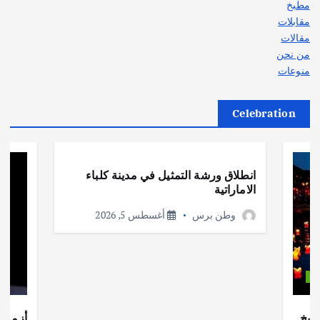
مطبخ
مقابلات
مقالات
من نحن
منوعات
Celebration
أهم الأخبار
ثقافة وفنون
انطلاق ورشة التمثيل في مدينة كلباء
الاماراتية
وطن برس
أغسطس 5, 2026
ات
ريخ
أزمة ا