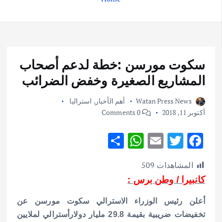
سكوت مورسن :خطة لدعم أصحاب
المشاريع الصغيرة وخفض الضرائب
Watan Press News
أهم الأخبار
,
استراليا
أكتوبر 11, 2018
0 Comments
S
W
E
T
F
h
h
m
w
ac
المشاهدات
509
ar
at
ai
it
e
كانبيرا / وطن برس :
e
s
l
te
b
A
r
o
أعلن رئيس الوزراء الاسترالي سكوت مورسن عن
p
o
تخفيضات ضريبية بقيمة 29.8 مليار دولارأسترالي لملايين