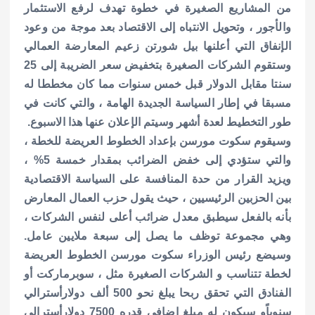
من المشاريع الصغيرة في خطوة تهدف لرفع الاستثمار
p
k
والأجور ، وتحويل الانتباه إلى الاقتصاد بعد موجة من وعود
الإنفاق التي أعلنها بيل شورتن زعيم المعارضة العمالي
وستقوم الشركات الصغيرة بتخفيض سعر الضريبة إلى 25
سنتا مقابل الدولار قبل خمس سنوات مما كان مخططا له
مسبقا في إطار السياسة الجديدة الهامة ، والتي كانت في
طور التخطيط لعدة أشهر وسيتم الإعلان عنها هذا الاسبوع.
وسيقوم سكوت مورسن بإعداد الخطوط العريضة للخطة ،
والتي ستؤدي إلى خفض الضرائب بمقدار خمسة 5% ،
ويزيد القرار من حدة المنافسة على السياسة الاقتصادية
بين الحزبين الرئيسيين ، حيث يقول حزب العمال المعارض
بأنه بالفعل سيطبق معدل ضرائب أعلى لنفس الشركات ،
وهي مجموعة توظف ما يصل إلى سبعة ملايين عامل.
وسيضع رئيس الوزراء سكوت مورسن الخطوط العريضة
لخطة تتناسب و الشركات الصغيرة مثل ، سوبرماركت أو
الفنادق التي تحقق ربحا يبلغ نحو 500 ألف دولارأسترالي
سنوياًو سيكون له مبلغ إضافي قدره 7500 دولارأسترالي