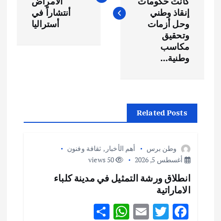
فّ
كانت حكومات
الامراض
إنقاذ وطني
أنتشاراً في
ح
وحل أزمات
أستراليا
وتحقيق
مكاسب
ا
وطنية…
ل
م
Related Posts
ق
ا
وطن برس
أهم الأخبار
,
ثقافة وفنون
أغسطس 5, 2026
50 views
ل
انطلاق ورشة التمثيل في مدينة كلباء
الاماراتية
ا
S
W
E
T
F