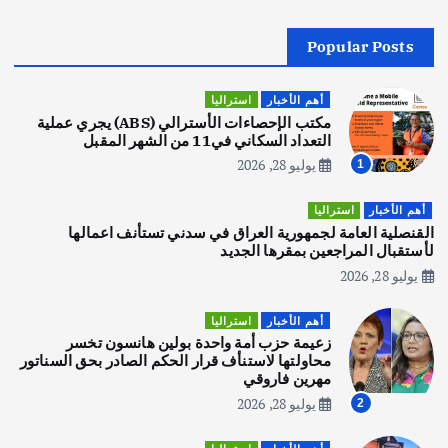
Popular Posts
أهم الأخبار
جاليات
غير مصنف
قصة نجاح العراقي عمر الشمري الذي
اصبح بطلاً لأستراليا بلعبة كمال الاجسام
أهم الأخبار
استراليا
يوليو 30, 2026
مكتب الإحصاءات الأسترالي (ABS) يجري عملية
2
التعداد السكاني في11 من الشهر المقبل
يوليو 28, 2026
1
أهم الأخبار
تحقيقات
هوي آن… مدينة الفوانيس وسحر التاريخ
أهم الأخبار
استراليا
يوليو 30, 2026
القنصلية العامة لجمهورية العراق في سدني تستأنف اعمالها
3
لأستقبال المراجعين بمقرها الجديد
يوليو 28, 2026
أهم الأخبار
استراليا
مكتب الإحصاءات الأسترالي (ABS) يجري
أهم الأخبار
استراليا
عملية التعداد السكاني في11 من الشهر
زعيمة حزب أمة واحدة بولين هانسون تخسر
المقبل
محاولتها لاستنأف قرار الحكم الصادر بحق السناتور
يوليو 28, 2026
مهرين فاروقي
4
يوليو 28, 2026
2
أهم الأخبار
ثقافة وفنون