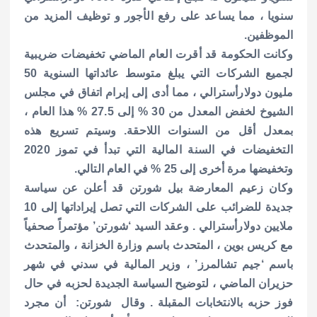
سنويا ، مما يساعد على رفع الأجور و توظيف المزيد من
الموظفين.
وكانت الحكومة قد أقرت العام الماضي تخفيضات ضريبية
لجميع الشركات التي يبلغ متوسط عائداتها السنوية 50
مليون دولارأسترالي ، مما أدى إلى إبرام اتفاق في مجلس
الشيوخ لخفض المعدل من 30 % إلى 27.5 % هذا العام ،
بمعدل أقل من السنوات اللاحقة. وسيتم تسريع هذه
التخفيضات في السنة المالية التي تبدأ في تموز 2020
وتخفيضها مرة أخرى إلى 25 % في العام التالي.
وكان زعيم المعارضة بيل شورتن قد أعلن عن سياسة
جديدة للضرائب على الشركات التي تصل إيراداتها إلى 10
ملايين دولارأسترالي . وعقد السيد ‘شورتن’ مؤتمراً صحفياً
مع كريس بوين ، المتحدث باسم وزارة الخزانة ، والمتحدث
باسم ‘جيم تشالمرز’ ، وزير المالية في سدني في شهر
حزيران الماضي ، لتوضيح السياسة الجديدة لحزبه في حال
فوز حزبه بالانتخابات المقبلة . وقال شورتن: أن مجرد