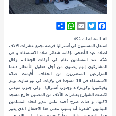
S
W
E
T
F
h
h
m
w
ac
المشاهدات
692
ar
at
ai
it
e
استغل المسلمون في أستراليا فرصة تجمع عشرات الالاف
e
s
l
te
b
لصلاة عيد الأضحى لإقامة شعائر صلاة الاستسقاء و هي
A
r
o
سُنّة عند المسلمين تقام في أوقات الجفاف، وقال
p
o
المشاركون إنهم يصلون من أجل هطول الأمطار دعما
p
k
للمزارعين المتضررين من الجفاف.
أُقيمت صلاة
الاستسقاء في 16 مسجدا في ولايات في نيو ساوث ويلز
وفيكتوريا وكوينزلاند وجنوب أستراليا ، و
في جنوب سيدني
اكتظت الشوارع بعشرات الآلاف من المصلين خارج مسجد
لاكبيبا، و هناك صرح أحمد ملس مدير اتحاد المسلمين
اللبنانيين “شعرنا أنه بسبب معنى هذا الاحتفال الذي يدور
حول التضحية ، نلتقي معاً كمجتمع ونصلي إلى الله حتى