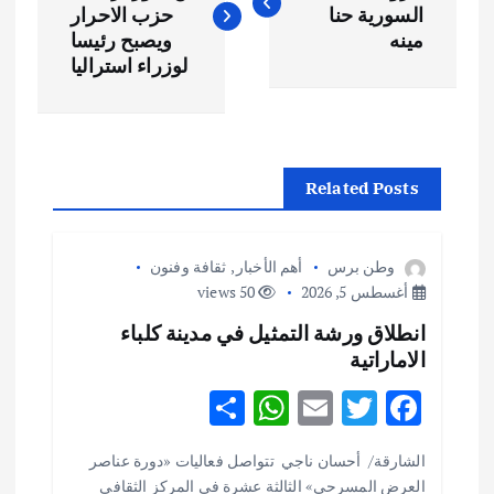
السورية حنا
حزب الاحرار
فّ
مينه
ويصبح رئيسا
لوزراء استراليا
ح
ا
Related Posts
ل
م
وطن برس
أهم الأخبار
,
ثقافة وفنون
أغسطس 5, 2026
50 views
ق
انطلاق ورشة التمثيل في مدينة كلباء
الاماراتية
ا
S
W
E
T
F
ل
h
h
m
w
ac
الشارقة/ أحسان ناجي تتواصل فعاليات «دورة عناصر
ar
at
ai
it
e
ا
العرض المسرحي» الثالثة عشرة في المركز الثقافي