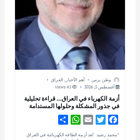
وطن برس
أهم الأخبار
,
العراق
أغسطس 5, 2026
45 views
أزمة الكهرباء في العراق… قراءة تحليلية
في جذور المشكلة وحلولها المستدامة
S
W
E
T
F
h
h
m
w
ac
أهم الأخبار
ثقافة وفنون
*محمد رشيد تُعد أزمة الطاقة الكهربائية في العراق
ar
at
ai
it
e
اختتام ورشة السينوغرافيا في مدينة كلباء الاماراتية