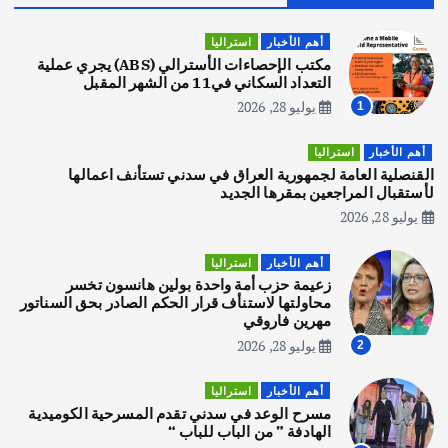
قصة نجاح العراقي عمر الشمري الذي
اصبح بطلاً لأستراليا بلعبة كمال الاجسام
أهم الأخبار
استراليا
يوليو 30, 2026
مكتب الإحصاءات الأسترالي (ABS) يجري عملية
2
التعداد السكاني في11 من الشهر المقبل
يوليو 28, 2026
1
أهم الأخبار
تحقيقات
هوي آن… مدينة الفوانيس وسحر التاريخ
أهم الأخبار
استراليا
يوليو 30, 2026
القنصلية العامة لجمهورية العراق في سدني تستأنف اعمالها
3
لأستقبال المراجعين بمقرها الجديد
يوليو 28, 2026
أهم الأخبار
استراليا
مكتب الإحصاءات الأسترالي (ABS) يجري
أهم الأخبار
استراليا
عملية التعداد السكاني في11 من الشهر
زعيمة حزب أمة واحدة بولين هانسون تخسر
المقبل
محاولتها لاستنأف قرار الحكم الصادر بحق السناتور
يوليو 28, 2026
مهرين فاروقي
4
يوليو 28, 2026
2
أهم الأخبار
ثقافة وفنون
أهم الأخبار
استراليا
انطلاق ورشة التمثيل في مدينة كلباء الاماراتية
مسرح الوعد في سدني تقدم المسرحية الكوميدية
أغسطس 5, 2026
الهادفة ” من الباب للباب “