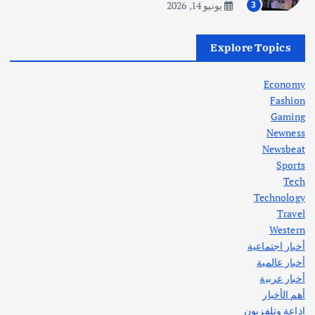
يونيو 14, 2026
3
أهم الأخبار
العراق
أزمة الكهرباء في العراق… قراءة تحليلية
Explore Topics
في جذور المشكلة وحلولها المستدامة
أغسطس 5, 2026
Economy
Fashion
Gaming
Newness
1
Newsbeat
Sports
أهم الأخبار
ثقافة وفنون
Tech
اختتام ورشة السينوغرافيا في مدينة كلباء الاماراتية
Technology
أغسطس 3, 2026
Travel
Western
أخبار اجتماعية
أهم الأخبار
جاليات
غير مصنف
أخبار عالمية
قصة نجاح العراقي عمر الشمري الذي
اصبح بطلاً لأستراليا بلعبة كمال الاجسام
أخبار عربية
يوليو 30, 2026
أهم الأخبار
2
إذاعة وتلفزيون