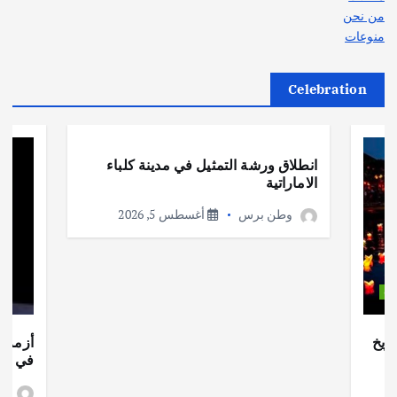
من نحن
منوعات
Celebration
أهم الأخبار
ثقافة وفنون
انطلاق ورشة التمثيل في مدينة كلباء
الاماراتية
وطن برس
أغسطس 5, 2026
ات
ريخ
أزمة ا
في جذو
وط