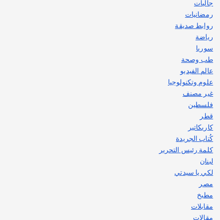
جاليات
رمضانيات
روابط صديقة
رياضة
سوريا
طب وصحة
عالم الفيديو
علوم وتكنولوجيا
غير مصنف
فلسطين
قطر
كاريكاتير
كُتاب الجريدة
كلمة رئيس التحرير
لبنان
لكي يا سيدتي
مصر
مطبخ
مقابلات
مقالات