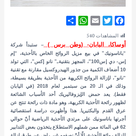
S
W
E
T
F
h
h
m
w
ac
المشاهدات
540
ar
at
ai
it
e
أوساكا، اليابان- (وطن برس )
– ستبدأ شركة
e
s
l
te
b
“باناسونيك” في بيع مزيل الروائح الخاص بالأحذية، “إم
A
r
o
إس- دي إس100″، المجهز بتقنيةـ” نانو إكس”، التي تولد
p
o
10 أضعاف الكمية من جذور الهيدروكسيل مقارنة مع تقنية
p
k
“نانو”، لإزالة الروائح الكريهة من الأحذية بطريقة بسيطة،
وذلك في الـ 20 من سبتمبر لعام 2018 (في اليابان
فقط).
يعد حمض الإيزوفاليريك أحد الأسباب الشائعة
لظهور رائحة الأحذية الكريهة، وهو مادة ذات رائحة تنتج عن
عرق القدم والبكتيريا. هذا وأظهرت دراسة استقصائية
أجرتها باناسونيك على مرتدي الأحذية الرياضية أنّ حوالي
62 في المائة ممن شملهم الاستطلاع يتخذون بعض التدابير
لإزالة روائح الأحذية، إلّا أنّ نصفهم غير راض عن طرق إزالة