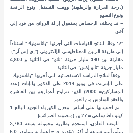
(درجة الحرارة والرطوبة) ووقت التشغيل ونوع الرائحة
ونوع النسيج.
– قد يختلف الإحساس بمفعول إزالة الروائح من فرد إلى
آخر.
*2: وفقًا لنتائج القياسات التي أجرتها “باناسونيك” استناداً
إلى طريقة الرنين المغناطيسي الإلكتروني (“إي إس آر”).
مقارنة بين 480 مليار جزيئة “نانو” في الثانية و 4,800
مليار جزيئة “نانو إكس” في الثانية.
: وفقاً لنتائج الدراسة الاستقصائية التي أجرتها “باناسونيك”
على الإنترنت في يونيو 2018 على الذكور والإناث (عدد
المشاركين= 2000) الذين تتراوح أعمارهم بين العاشرة
والعقد السادس من العمر.
: تم احتسابها على أساس معدل الكهرباء الجديد البالغ 1
كيلو واط ساعي = 27 ين (متضمنة الضرائب)
: للوضع العادي، استخدم بطارية محمولة بسعة 3,760
ميلّي أمبير/ساعة أو أكثر (بقدرة خرجٍ اعتبارية تساوي: 5.0