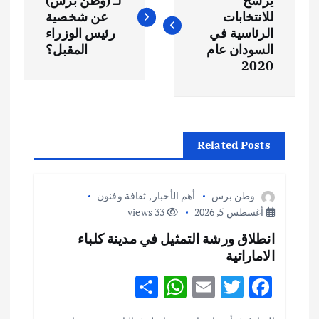
ص
يرشح
لـ (وطن برس)
للانتخابات
عن شخصية
فّ
الرئاسية في
رئيس الوزراء
السودان عام
المقبل؟
ح
2020
ا
ل
Related Posts
م
وطن برس
أهم الأخبار
,
ثقافة وفنون
ق
أغسطس 5, 2026
33 views
انطلاق ورشة التمثيل في مدينة كلباء
ا
الاماراتية
ل
S
W
E
T
F
h
h
m
w
ac