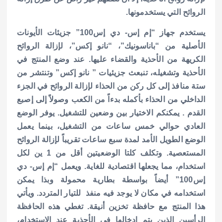
الروائح التي يستخدمونها.
يستخدم جهاز “إم إس- دي إس100” جزيئات الأيونات
الأصلية من “باناسونيك”، “نانو إكس”، لإزالة الروائح
الكريهة من الأحذية والقضاء عليها. عند وضع المنتج في
الأحذية وتشغيله، تنبعث جزيئيات ” نانو إكس” وتنتشر من
ستة منافذ إلى كل ركن من الحذاء لإزالة الروائح في الجزء
الداخلي من الحذاء بأكمله بدءاً من الكعب وصولاً إلى إصبع
القدم .
يمكنكم الاختيار بين وضعين للتشغيل. يوفر الوضع
العادي حوالي خمس ساعات من التشغيل، بينما يعمل
الوضع الطويل الأمد لمدة سبع ساعات تقريباً لإزالة الروائح
المستعصية. وتكلف كلتا الوضعيتين أقل من 1 ين لكل
استخدام، مما يجعلها اقتصادية للغاية. ويعمل “إم إس- دي
إس100” أيضاً بواسطة بطارية محمولة وبذا يمكن
استخدامه في مكان لا يوجد فيه منفذ
للتيار المتردد. ويأتي
هذا المنتج مع حافظة تخزين أنيقة. تغطي هذه الحافظة
الرأسين الذين يتم إدخالها في الأحذية عند الاستخدام،