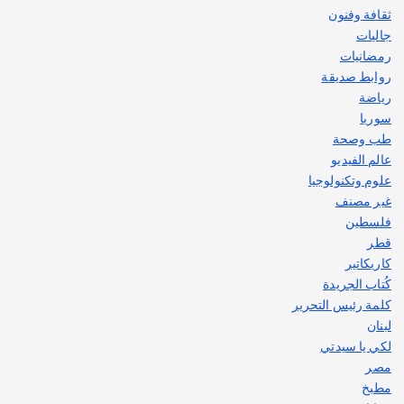
ثقافة وفنون
جاليات
رمضانيات
روابط صديقة
رياضة
سوريا
طب وصحة
عالم الفيديو
علوم وتكنولوجيا
غير مصنف
فلسطين
قطر
كاريكاتير
كُتاب الجريدة
كلمة رئيس التحرير
لبنان
لكي يا سيدتي
مصر
مطبخ