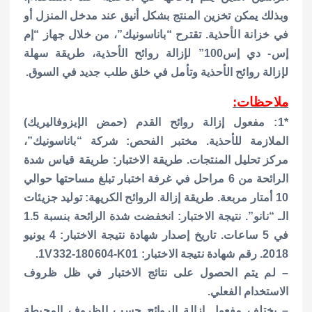
وبذلك يمكن تخزين المنتج بشكل أنيق عند مدخل المنزل أو
في خزانة الأحذية.
تقترح “باناسونيك”، من خلال جهاز “إم
إس- دي إس100” لإزالة روائح الأحذية، طريقة سهلة
لإزالة روائح الأحذية وتأمل في خلق طلب جديد في السوق.
ملاحظات:
*1: مفعول إزالة روائح القدم (حمض الإيزوفاليريك)
الملازمة للأحذية. مختبر الفحص: شركة “باناسونيك”،
مركز تحليل المنتجات. طريقة الاختبار: طريقة قياس شدة
الرائحة من 6 مراحل في غرفة اختبار تبلغ مساحتها حوالي
10 أمتار مربعة. طريقة إزالة الروائح الكريهة: توليد جزيئات
الـ “نانو”. نتيجة الاختبار: انخفضت شدة الرائحة بنسبة 1.5
في 5 ساعات. تاريخ إصدار شهادة نتيجة الاختبار: 4 يونيو
2018. رقم شهادة نتيجة الاختبار: 1V332-180604-K01.
– لم يتم الحصول على نتائج الاختبار في ظل ظروف
الاستخدام الفعلي.
– يختلف مفعول إزالة الروائح حسب الظروف المحيطة