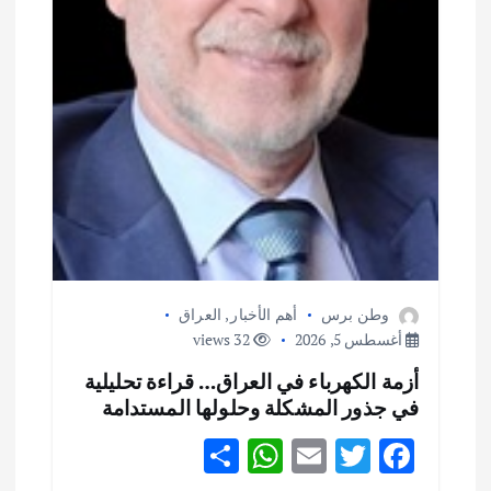
وطن برس
أهم الأخبار
,
العراق
أغسطس 5, 2026
32 views
أزمة الكهرباء في العراق… قراءة تحليلية
في جذور المشكلة وحلولها المستدامة
S
W
E
T
F
h
h
m
w
ac