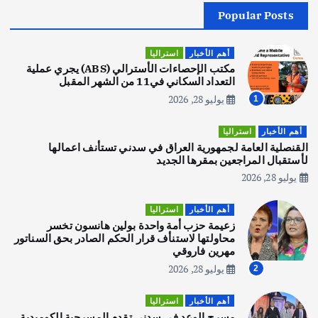
Popular Posts
أهم الأخبار
جاليات
غير مصنف
قصة نجاح العراقي عمر الشمري الذي
اصبح بطلاً لأستراليا بلعبة كمال الاجسام
أهم الأخبار
استراليا
يوليو 30, 2026
مكتب الإحصاءات الأسترالي (ABS) يجري عملية
2
التعداد السكاني في11 من الشهر المقبل
يوليو 28, 2026
1
أهم الأخبار
تحقيقات
هوي آن… مدينة الفوانيس وسحر التاريخ
أهم الأخبار
استراليا
يوليو 30, 2026
القنصلية العامة لجمهورية العراق في سدني تستأنف اعمالها
3
لأستقبال المراجعين بمقرها الجديد
يوليو 28, 2026
أهم الأخبار
استراليا
مكتب الإحصاءات الأسترالي (ABS) يجري
أهم الأخبار
استراليا
عملية التعداد السكاني في11 من الشهر
زعيمة حزب أمة واحدة بولين هانسون تخسر
المقبل
محاولتها لاستنأف قرار الحكم الصادر بحق السناتور
يوليو 28, 2026
مهرين فاروقي
4
يوليو 28, 2026
2
أهم الأخبار
ثقافة وفنون
أهم الأخبار
استراليا
انطلاق ورشة التمثيل في مدينة كلباء الاماراتية
مسرح الوعد في سدني تقدم المسرحية الكوميدية