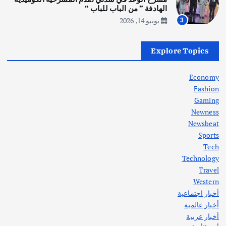
أغسطس 5, 2026
الهادفة ” من الباب للباب “
يونيو 14, 2026
3
أهم الأخبار
العراق
أزمة الكهرباء في العراق… قراءة تحليلية
Explore Topics
في جذور المشكلة وحلولها المستدامة
أغسطس 5, 2026
Economy
Fashion
Gaming
Newness
1
Newsbeat
Sports
أهم الأخبار
ثقافة وفنون
Tech
اختتام ورشة السينوغرافيا في مدينة كلباء الاماراتية
Technology
أغسطس 3, 2026
Travel
Western
أخبار اجتماعية
أهم الأخبار
جاليات
غير مصنف
أخبار عالمية
قصة نجاح العراقي عمر الشمري الذي
اصبح بطلاً لأستراليا بلعبة كمال الاجسام
أخبار عربية