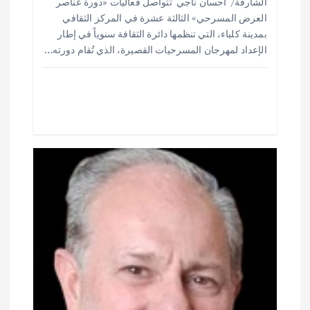
ا
الشارقة/ أحسان ناجي تتواصل فعاليات «دورة عناصر
ar
at
ai
it
e
العرض المسرحي» الثالثة عشرة في المركز الثقافي
ت
e
s
l
te
b
بمدينة كلباء، التي تنظمها دائرة الثقافة سنوياً في إطار
o
r
A
الإعداد لمهرجان المسرحيات القصيرة، الذي تُقام دورته…
p
o
p
k