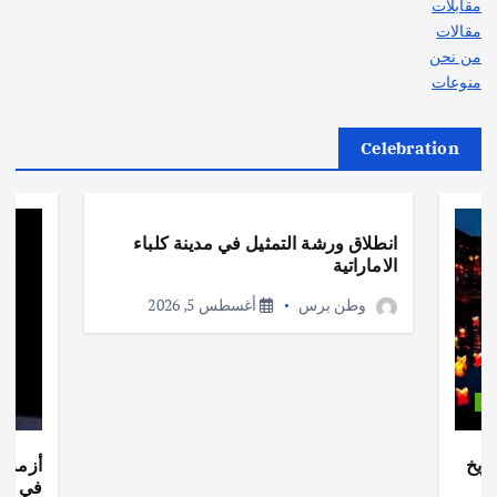
مقابلات
مقالات
من نحن
منوعات
Celebration
أهم الأخبار
ثقافة وفنون
انطلاق ورشة التمثيل في مدينة كلباء
الاماراتية
وطن برس
أغسطس 5, 2026
ات
ريخ
أزمة ا
في جذو