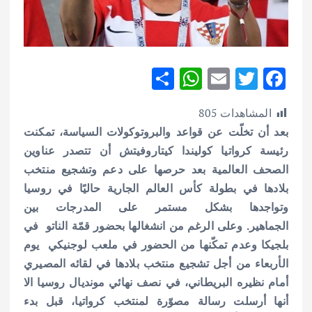
S
W
E
T
F
h
h
m
w
ac
المشاهدات
805
ar
at
ai
it
e
بعد أن تخلّت عن قواعد والبروتوكولات السياسة، تمكنت
e
s
l
te
b
رئيسة كرواتيا كوليندا كيتاروفيتش أن تتصدر عناوين
A
r
o
الصحف العالمية بعد حرصها على دعم وتشجيع منتخب
p
o
بلادها في بطولة كأس العالم الجارية حاليًا في روسيا
p
k
وتواجدها بشكل مستمر على المدرجات بين
الجماهير.
وعلى الرغم من انشغالها بحضور قمّة الناتو في
بلجيكا وعدم تمكّنها من الحضور في ملعب لوجنيكي يوم
الأربعاء من أجل تشجيع منتخب بلادها في لقائه المصيري
أمام نظيره البريطاني، في نصف نهائي مونديال روسيا الا
أنها أرسلت رسالة مصوّرة لمنتخب كرواتيا، قبل بدء