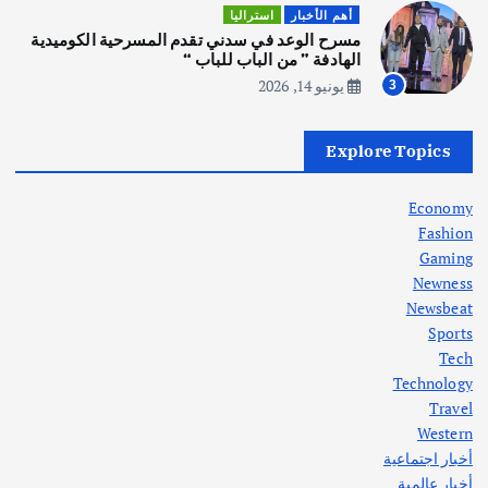
أهم الأخبار
ثقافة وفنون
أهم الأخبار
استراليا
انطلاق ورشة التمثيل في مدينة كلباء الاماراتية
مسرح الوعد في سدني تقدم المسرحية الكوميدية
أغسطس 5, 2026
الهادفة ” من الباب للباب “
يونيو 14, 2026
3
أهم الأخبار
العراق
أزمة الكهرباء في العراق… قراءة تحليلية
Explore Topics
في جذور المشكلة وحلولها المستدامة
أغسطس 5, 2026
Economy
Fashion
Gaming
Newness
1
Newsbeat
Sports
أهم الأخبار
ثقافة وفنون
Tech
اختتام ورشة السينوغرافيا في مدينة كلباء الاماراتية
Technology
أغسطس 3, 2026
Travel
Western
أخبار اجتماعية
أهم الأخبار
جاليات
غير مصنف
أخبار عالمية
قصة نجاح العراقي عمر الشمري الذي