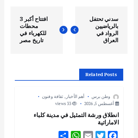
ت
سدني تحتفل
افتتاح أكبر 3
ص
بالرياضيين
محطات
الرواد في
للكهرباء في
فّ
العراق
تاريخ مصر
ح
ا
Related Posts
ل
وطن برس
أهم الأخبار
,
ثقافة وفنون
م
أغسطس 5, 2026
33 views
انطلاق ورشة التمثيل في مدينة كلباء
ق
الاماراتية
ا
S
W
E
T
F