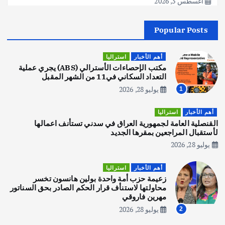
أغسطس 3, 2026
Popular Posts
أهم الأخبار
جاليات
غير مصنف
قصة نجاح العراقي عمر الشمري الذي
اصبح بطلاً لأستراليا بلعبة كمال الاجسام
أهم الأخبار
استراليا
يوليو 30, 2026
مكتب الإحصاءات الأسترالي (ABS) يجري عملية
2
التعداد السكاني في11 من الشهر المقبل
يوليو 28, 2026
1
أهم الأخبار
تحقيقات
هوي آن… مدينة الفوانيس وسحر التاريخ
أهم الأخبار
استراليا
يوليو 30, 2026
القنصلية العامة لجمهورية العراق في سدني تستأنف اعمالها
3
لأستقبال المراجعين بمقرها الجديد
يوليو 28, 2026
أهم الأخبار
استراليا
مكتب الإحصاءات الأسترالي (ABS) يجري
أهم الأخبار
استراليا
عملية التعداد السكاني في11 من الشهر
زعيمة حزب أمة واحدة بولين هانسون تخسر
المقبل
محاولتها لاستنأف قرار الحكم الصادر بحق السناتور
يوليو 28, 2026
مهرين فاروقي
4
يوليو 28, 2026
2