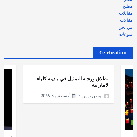
مطبخ
مقابلات
مقالات
من نحن
منوعات
Celebration
أهم الأخبار
ثقافة وفنون
انطلاق ورشة التمثيل في مدينة كلباء
الاماراتية
وطن برس
أغسطس 5, 2026
ات