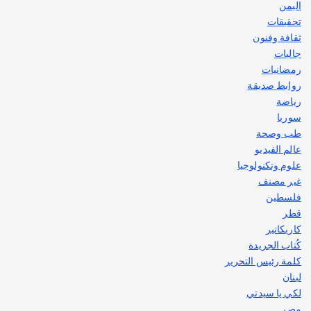
اليمن
تحقيقات
ثقافة وفنون
جاليات
رمضانيات
روابط صديقة
رياضة
سوريا
طب وصحة
عالم الفيديو
علوم وتكنولوجيا
غير مصنف
فلسطين
قطر
كاريكاتير
كُتاب الجريدة
كلمة رئيس التحرير
لبنان
لكي يا سيدتي
مصر