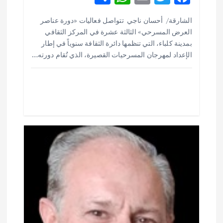
h
h
m
w
ac
ل
الشارقة/ أحسان ناجي تتواصل فعاليات «دورة عناصر
ar
at
ai
it
e
العرض المسرحي» الثالثة عشرة في المركز الثقافي
ا
e
s
l
te
b
بمدينة كلباء، التي تنظمها دائرة الثقافة سنوياً في إطار
o
r
A
الإعداد لمهرجان المسرحيات القصيرة، الذي تُقام دورته…
ت
p
o
p
k