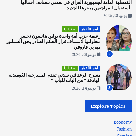
يوليو 30, 2026
القنصلية العامة لجمهورية العراق في سدني تستأنف اعمالها
3
لأستقبال المراجعين بمقرها الجديد
يوليو 28, 2026
أهم الأخبار
استراليا
مكتب الإحصاءات الأسترالي (ABS) يجري
أهم الأخبار
استراليا
عملية التعداد السكاني في11 من الشهر
زعيمة حزب أمة واحدة بولين هانسون تخسر
المقبل
محاولتها لاستنأف قرار الحكم الصادر بحق السناتور
يوليو 28, 2026
مهرين فاروقي
4
يوليو 28, 2026
2
أهم الأخبار
ثقافة وفنون
أهم الأخبار
استراليا
انطلاق ورشة التمثيل في مدينة كلباء الاماراتية
مسرح الوعد في سدني تقدم المسرحية الكوميدية
أغسطس 5, 2026
الهادفة ” من الباب للباب “
يونيو 14, 2026
3
أهم الأخبار
العراق
أزمة الكهرباء في العراق… قراءة تحليلية
Explore Topics
في جذور المشكلة وحلولها المستدامة
أغسطس 5, 2026
Economy
Fashion
Gaming