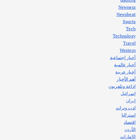
Newness
1
Newsbeat
Sports
أهم الأخبار
ثقافة وفنون
Tech
اختتام ورشة السينوغرافيا في مدينة كلباء الاماراتية
Technology
أغسطس 3, 2026
Travel
Western
أخبار اجتماعية
أهم الأخبار
جاليات
غير مصنف
أخبار عالمية
قصة نجاح العراقي عمر الشمري الذي
اصبح بطلاً لأستراليا بلعبة كمال الاجسام
أخبار عربية
يوليو 30, 2026
أهم الأخبار
2
إذاعة وتلفزيون
إسرائيل
إيران
ادب وتراث
استراليا
اقتصاد
الأردن
الإمارات