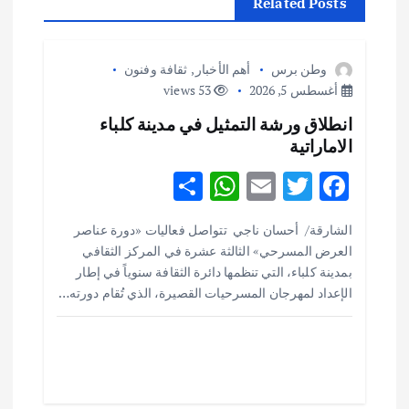
Related Posts
ل
م
وطن برس
أهم الأخبار
,
ثقافة وفنون
أغسطس 5, 2026
53 views
ق
انطلاق ورشة التمثيل في مدينة كلباء
الاماراتية
ا
S
W
E
T
F
ل
h
h
m
w
ac
الشارقة/ أحسان ناجي تتواصل فعاليات «دورة عناصر
ar
at
ai
it
e
ا
العرض المسرحي» الثالثة عشرة في المركز الثقافي
e
s
l
te
b
بمدينة كلباء، التي تنظمها دائرة الثقافة سنوياً في إطار
ت
o
r
A
الإعداد لمهرجان المسرحيات القصيرة، الذي تُقام دورته…
p
o
p
k