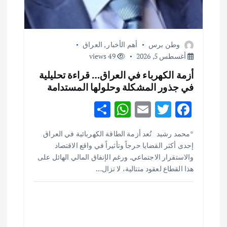
وطن برس
أهم الأخبار
,
العراق
أغسطس 5, 2026
49 views
أزمة الكهرباء في العراق… قراءة تحليلية
في جذور المشكلة وحلولها المستدامة
S
W
E
T
F
h
h
m
w
ac
أهم الأخبار
ثقافة وفنون
*محمد رشيد تُعد أزمة الطاقة الكهربائية في العراق
ar
at
ai
it
e
اختتام ورشة السينوغرافيا في مدينة كلباء الاماراتية
إحدى أكثر القضايا حرجاً وتأثيراً في واقع الاقتصاد
e
s
l
te
b
أغسطس 3, 2026
والاستقرار الاجتماعي. ورغم الإنفاق المالي الهائل على
o
r
A
هذا القطاع لعقود متتالية، لا تزال…
p
o
أهم الأخبار
جاليات
غير مصنف
قصة نجاح العراقي عمر الشمري الذي
p
k
اصبح بطلاً لأستراليا بلعبة كمال الاجسام
يوليو 30, 2026
2