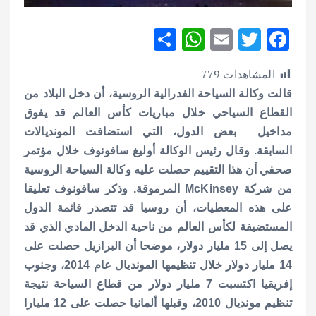
S
W
E
T
F
h
h
m
w
ac
المشاهدات
779
ar
at
ai
it
e
قالت وكالة السياحة الفدرالية الروسية، أن دخل البلاد من
e
s
l
te
b
القطاع السياحي خلال مباريات كأس العالم قد يفوق
A
r
o
مداخيل بعض الدول، التي استضافت المونديالات
p
o
السابقة.
وقال رئيس الوكالة أوليغ سافونوف خلال مؤتمر
p
k
صحفي أن هذا التقييم حصلت عليه وكالة السياحة الروسية
من شركة McKinsey المرموقة.
وذكر سافونوف تعليقا
على هذه المعطيات، أن روسيا قد تتصدر قائمة الدول
المستضيفة لكأس العالم من ناحية الدخل المادي الذي قد
يصل إلى 15 مليار دولار، موضحا أن البرازيل حصلت على
14 مليار دولار خلال تنظيمها المونديال عام 2014، وجنوب
إفريقيا اكتسبت 7 مليار دولار من قطاع السياحة نتيجة
تنظيم مونديال 2010، وقبلها ألمانيا حصلت على 12 مليارا