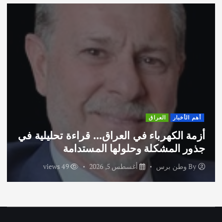
أخبار
العراق
أهم ال
 الكهرباء في العراق… قراءة تحليلية في
اختتا
 المشكلة وحلولها المستدامة
الاما
وطن برس
أغسطس 5, 2026
49 views
By
و