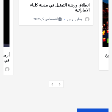
انطلاق ورشة التمثيل في مدينة كلباء
الاماراتية
وطن برس
أغسطس 5, 2026
ات
ريخ
أزمة ا
في جذو
وط