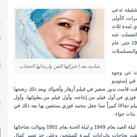
شقيقه تدعى
رات، الأولى
ا
ي لمدة ثلاث
ل
 انفصلت عنه
بدأت مسيرتها الفنية بعام 1947 حتى عام
والمسلسلات
شادية بعد اعتزالها الفن وارتدائها الحجاب
حث عن وجوه
في إستوديو
وقت قامت بدور صغير في فيلم أزهار وأشواك وبعد ذلك رشحها
فوزي في أول فيلم من إنتاجه، وأول فيلم من بطولتها، وأول
م نجاحًا كبيراً مما جعل محمد فوزي يستعين بها بعد ذلك في
بنات حواء.
حققت نجاحات وإيردات عالية للمنتج أنور وجدى في أفلام ليلة العيد بعام 1949 و ليلة الحنة بعام 1951 وتوالت نجاحاتها
ققت نجاحات وإيرادات كبيرة للمنتجين وعلى حد تعبير كمال