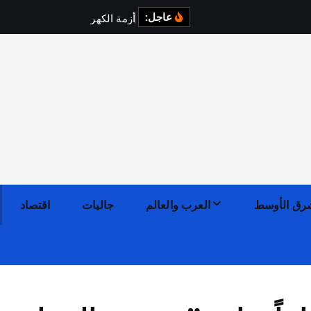
عاجل:
أ
ز
م
ة
ا
ل
ك
ه
ر
ب
ا
ء
ف
ي
رق الأوسط
العرب والعالم
جاليات
اقتصاد