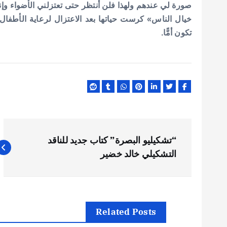
صورة لي عندهم ولهذا فلن أنتظر حتى تعتزلني الأضواء و
خيال الناس» كرست حياتها بعد الاعتزال لرعاية الأطفال ال
تكون أمًّا.
ت
“تشكيليو البصرة” كتاب جديد للناقد
ص
التشكيلي خالد خضير
فّ
ح
Related Posts