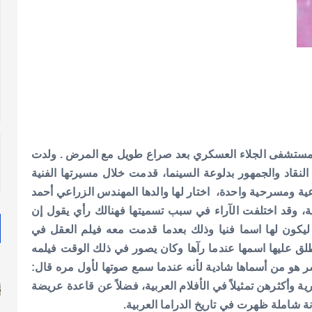
ولدت
حلة شادية فى 8 شباط – فبراير-1931 ولقبها النقاد والجمهور بدلوعة السينما، قدمت خلال مسيرتها الفنية
اختار لها والدها المهندس الزراعي أحمد
 وقد اختلفت الآراء في سبب تسميتها فهنالك رأي يقول إن
ليكون لها اسما فنيا وذلك بعدما قدمت معه فيلم العقل في
ق عليها اسمها عندما رآها وكان يصور في ذلك الوقت فيلمه
ر هو من أسماها شادية لأنه عندما سمع صوتها لأول مره قال:
ية وأكثرهن تمثيلاً في الأفلام العربية، فضلاً عن قاعدة عريضة
نة شاملة ظهرت في تاريخ الدراما العربية.