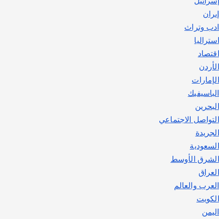
سرائيل
يوليو 30, 2026
2
يران
دب وتراث
ستراليا
قتصاد
لأردن
لإمارات
لباسيفيك
لبحرين
لتواصل الاجتماعي
لجريدة
لسعودية
لشرق الأوسط
لعراق
لعرب والعالم
لكويت
ليمن