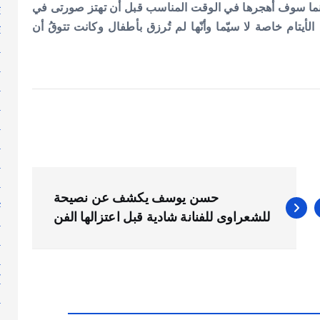
ت
إنما سوف أهجرها في الوقت المناسب قبل أن تهتز صورتى في
ث
أيتام خاصة لا سيّما وأنّها لم تُرزق بأطفال وكانت تتوقُ أن
ج
ر
ر
ر
س
ط
ع
ع
حسن يوسف يكشف عن نصيحة
غ
للشعراوى للفنانة شادية قبل اعتزالها الفن
ف
ق
ك
ك
ك
ل