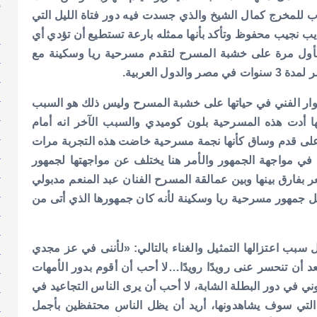
إ
اب للمخرج كمال الشيخ والذي جسدت فيه دور فتاة الليل التي
إ
يب نجيب محفوظ وتأكد بأنها ممثله بارعة تستطيع أن تؤدي أي
ا
ول مرة على خشبة المسرح لتقدم مسرحية ريا وسكينة مع
ا
ل العربية.
ا
ا
شوار الفني في حياتها على خشبة المسرح وليس ذلك هو السبب
ا
نها أدت هذه المسرحية بلون كوميدي والسبب الآخر انه أمام
ا
 على قدم وساق كأنها نجمة مسرحية خاضت هذه التجربة مرات
ا
في مواجهة الجمهور والأمر هنا يختلف عن مواجهتها لجمهور
ا
 بفارق بينها وبين عمالقة المسرح الفنان عبد المنعم مدبولي
ا
ً مثل جمهور مسرحية ريا وسكينة لأنه كان جمهورها الذي أتى من
ا
ا
ا
بب اعتزالها التمثيل والغناء بالتالي: «لأننى في عز مجدي
ا
عد أن تنحسر عنى رويدًا رويدًا…لا أحب أن أقوم بدور الأمهات
ا
وني في دور البطلة الشابة، لا أحب أن يرى الناس التجاعيد في
ا
 التي سوف يشاهدونها، أريد أن يظل الناس محتفظين بأجمل