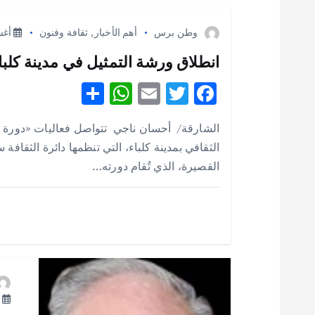
ا
وطن برس
أهم الأخبار
,
ثقافة وفنون
أغسطس
ل
انطلاق ورشة التمثيل في مدينة كلباء 
S
W
E
T
F
م
h
h
m
w
ac
الشارقة/ أحسان ناجي تتواصل فعاليات «دورة 
ق
e
it
ai
at
ar
الثقافي بمدينة كلباء، التي تنظمها دائرة الثقافة
e
s
l
te
b
القصيرة، الذي تُقام دورته…
ا
A
r
o
p
o
ل
p
k
ا
ت
أ