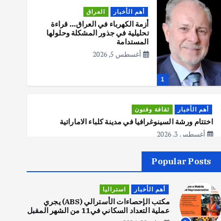
أهم الأخبار
العراق
أزمة الكهرباء في العراق… قراءة
تحليلية في جذور المشكلة وحلولها
المستدامة
أغسطس 5, 2026
1
أهم الأخبار
ثقافة وفنون
اختتام ورشة السينوغرافيا في مدينة كلباء الاماراتية
أغسطس 3, 2026
Popular Posts
أهم الأخبار
جاليات
غير مصنف
قصة نجاح العراقي عمر الشمري الذي
أهم الأخبار
استراليا
اصبح بطلاً لأستراليا بلعبة كمال
الاجسام
مكتب الإحصاءات الأسترالي (ABS) يجري
عملية التعداد السكاني في11 من الشهر المقبل
يوليو 30, 2026
2