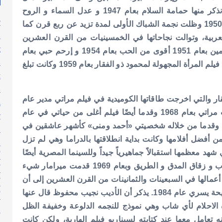
الشناوي نفسه «إيرادات بنت عمارات وجابت أراضي» ونذكر منها حمامة السلام بعام 1947 و عدل السماء و الروح
y
والجسد و ساعة لقلبك بعام 1948 و ظلموني الناس بعام 1950 وظلت نجمة الشباك الأولى لمدة تزيد عن ربع قرن كما
n
لعربية، وتوالت نجاحاتها في الخمسينيات من القرن العشرين
g
وثنائياتها مع عماد حمدي و كمال الشناوي بأفلام أشكي لمين بعام 1951 أقوى من الحب بعام 1954 و إرحم حبي بعام
s
جاء صعود شادية الفارق عندما قامت بالاشتراك في فيلم المرأة المجهولة لمحمود ذو الفقار بعام 1959 وكانت تبلغ
t
s
قار والتي اخرجت طاقاتها الكوميدية في فيلم مراتي مدير عام
h
بعام 1966 و كرامة زوجتي بعام 1967 وفي فيلم عفريت مراتي بعام 1968 وقدما أيضًا فيلم أغلى من حياتي في عام
y
انسية وقدما من خلاله شخصيتي «أحمد ومنى» كأشهر عاشقين في
l
ن أفضل أفلامها وكانت بداية انطلاقتها بالدراما وهي لم تزل
n
م 1954 وتوالت أعمالها التي شهد معظمها استقبالاً جماهيرياً جيداً وللسينما المصرية أيضًا
أ
من خلال روايات الكاتب نجيب محفوظ بفيلم اللص والكلاب و زقاق المدق و الطريق وبعام 1969 قدمت ميرامار شيء
أ
يلم نحن لا نزرع الشوك عام 1970 وتوالت أعمالها في السبعينات والثمانينات من القرن العشرين إلى أن
أ
ختمت مسيرتها الفنية فيلم لا تسألني من أنا مع الفنانة مديحة يسري عام 1984. يذكر أن الأديب نجيب محفوظ قال عنها
أ
الاحلام لأي شاب وهي نموذج للنجمه الدلوعة وخفيفة الظل
إ
عامل معها عند كتابته لسيناريو فيلم الهاربة، ولكن كانت