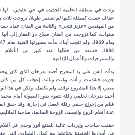
ولدت في منطقة الحلمية الجديدة في حي عابدين،
لها 
عفاف عملت كممثلة لكنها لم تستمر طويلا، تزوجت ثلاث م
من المهندس «عزيز فتحي» والثانية من الفنان عماد حمد
سنوات، كما تزوجت من الفنان صلاح ذو الفقار إلى أنها
بعام 1969، ولم تنجب أبناء.
1984، قدمت من خلالها عدد كبير من الأفلام 
والمسرحيات والأعمال الإذاعية.
بدأت الفن على يد المخرج أحمد بدرخان الذي كان يب
جديدة فتقدمت و أدت وغنت ونالت إعجاب كل من كان 
مصر، إلا هذا المشروع توقف ولم يكتمل، ولكن في هذا ال
أحمد بدرخان لحلمي رفلة لتقوم بدور البطولة أمام محمد 
فيلم من إخراج حلمي رفلة العقل في إجازة، وقد حقق الفيل
عدة أفلام الروح والجسد، الزوجة السابعة، صاحبة الملاليم، 
في أدوارها الخفيفة وثنائيتها مع كمال الشناوي التي ح