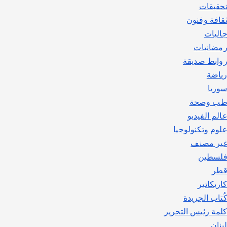
حقيقات
قافة وفنون
اليات
مضانيات
وابط صديقة
ياضة
وريا
ب وصحة
الم الفيديو
لوم وتكنولوجيا
ير مصنف
لسطين
طر
اريكاتير
ُتاب الجريدة
لمة رئيس التحرير
بنان