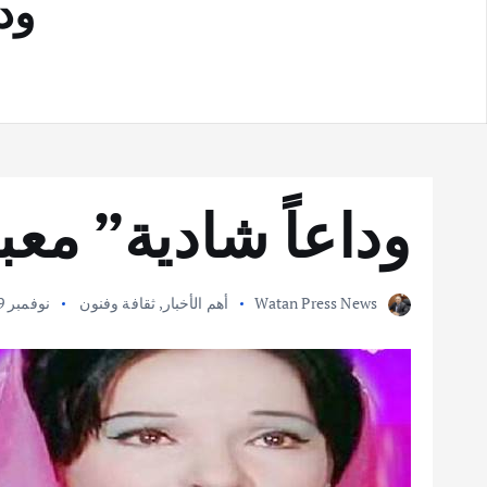
ود
وداعاً شادية” معب
Watan Press News
أهم الأخبار
,
ثقافة وفنون
نوفمبر 29, 2017