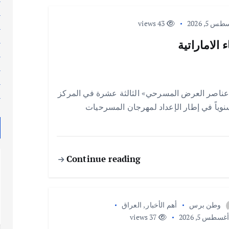
ل
 5, 2026
43 views
م
م
الاماراتية
م
م
م
عناصر العرض المسرحي» الثالثة عشرة في المركز
م
 سنوياً في إطار الإعداد لمهرجان المسرحيات
Continue reading
وطن برس
أهم الأخبار
,
العراق
غسطس 5, 2026
37 views