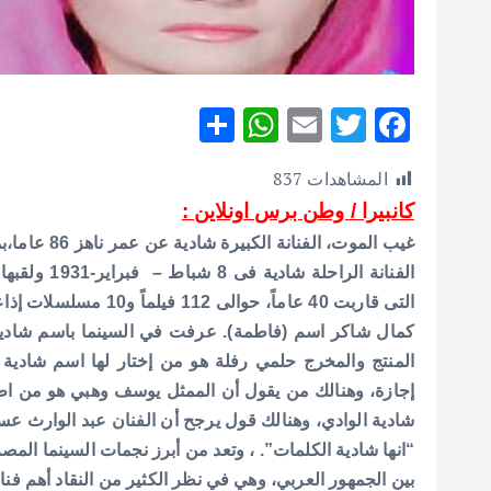
S
W
E
T
F
h
h
m
w
ac
المشاهدات
837
ar
at
ai
it
e
كانبيرا / وطن برس اونلاين :
e
s
l
te
b
غيب الموت، الفنانة الكبيرة شادية عن عمر ناهز 86 عاما،بمستشفى الجلاء العسكري بعد صراع طويل مع المرض .
A
r
o
الفنانة الرا
p
o
التى قاربت 40 عاماً، حوالى 112 فيلماً و10 مسلسلات إذاعية ومسرحية واحدة،
p
k
كمال شاكر اسم (فاطمة). عرفت في السينما باسم شادية،
المنتج والمخرج حلمي رفلة هو من إختار لها اسم شادية 
إجازة، وهنالك من يقول أن الممثل يوسف وهبي هو من اطل
شادية الوادي، وهنالك قول يرجح أن الفنان عبد الوارث عس
“انها شادية الكلمات”. ، وتعد من أبرز نجمات السينما المصر
بين الجمهور العربي، وهي في نظر الكثير من النقاد أهم فنا