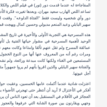
المفاجاءة له عندما قدمت دور (نور) في فيلم اللص والكل
تساعد اللص الهارب سعيد مهران، وبعدها تغيرت فكرة الأد
دور وأي شخصيه وليست فقط “الفتاة الدلوعه”.
وقفت لأ
سهير البابلي وعبد المنعم مدبولي وحسين كمال وبهجت قمر لمدة 3 سنوات في مصر والدو
هذه المسرحية هي التجربة الأولى والأخيرة في تاريخ الم
الوحيد لأهمية المسرحية في مشوار حياتها الفنية بل لأ
عمالقة المسرح ولم تقل عنهم تألقا وامتاعا وكانت معهم
ومرات رغم أنه من المعروف عنها أنها من النوع الخجول 
المستمعين في الغناء ولكنها كانت مبدعة ورائعة، ولم نشعر
والفنانة سهير البابلي والذين اقروا بأنهم لم يروا جمهورا
أجل عيونها.
اعتزلت شادية عندما أكملت عامها الخمسين، وعقبت حول س
أفكر في الأعتزال لا أريد أن أنتظر حتى تهجرني الأضواء ب
العجائز في الأفلام في المستقبل بعد أن تعود الناس أن ير
وجهي ويقارنون بين صورة الشابة التي عرفوها والعجوز