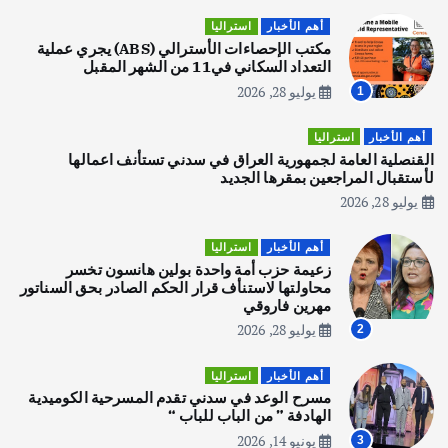
قصة نجاح العراقي عمر الشمري الذي
اصبح بطلاً لأستراليا بلعبة كمال الاجسام
أهم الأخبار
استراليا
يوليو 30, 2026
مكتب الإحصاءات الأسترالي (ABS) يجري عملية
2
التعداد السكاني في11 من الشهر المقبل
يوليو 28, 2026
1
أهم الأخبار
تحقيقات
هوي آن… مدينة الفوانيس وسحر التاريخ
أهم الأخبار
استراليا
يوليو 30, 2026
القنصلية العامة لجمهورية العراق في سدني تستأنف اعمالها
3
لأستقبال المراجعين بمقرها الجديد
يوليو 28, 2026
أهم الأخبار
استراليا
مكتب الإحصاءات الأسترالي (ABS) يجري
أهم الأخبار
استراليا
عملية التعداد السكاني في11 من الشهر
زعيمة حزب أمة واحدة بولين هانسون تخسر
المقبل
محاولتها لاستنأف قرار الحكم الصادر بحق السناتور
يوليو 28, 2026
مهرين فاروقي
4
يوليو 28, 2026
2
أهم الأخبار
ثقافة وفنون
أهم الأخبار
استراليا
انطلاق ورشة التمثيل في مدينة كلباء الاماراتية
مسرح الوعد في سدني تقدم المسرحية الكوميدية
أغسطس 5, 2026
الهادفة ” من الباب للباب “
يونيو 14, 2026
3