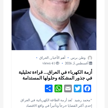
وطن برس
أهم الأخبار
,
العراق
أغسطس 5, 2026
41 views
أزمة الكهرباء في العراق… قراءة تحليلية
في جذور المشكلة وحلولها المستدامة
S
W
E
T
F
h
h
m
w
ac
أهم الأخبار
ثقافة وفنون
*محمد رشيد تُعد أزمة الطاقة الكهربائية في العراق
ar
at
ai
it
e
اختتام ورشة السينوغرافيا في مدينة كلباء الاماراتية
إحدى أكثر القضايا حرجاً وتأثيراً في واقع الاقتصاد