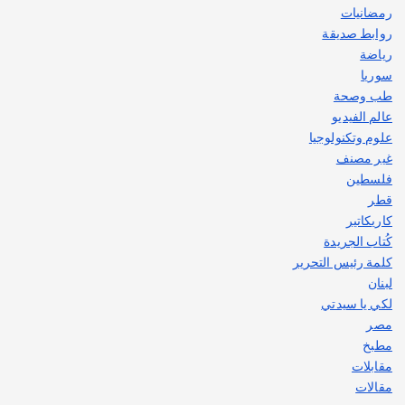
رمضانيات
روابط صديقة
رياضة
سوريا
طب وصحة
عالم الفيديو
علوم وتكنولوجيا
غير مصنف
فلسطين
قطر
كاريكاتير
كُتاب الجريدة
كلمة رئيس التحرير
لبنان
لكي يا سيدتي
مصر
مطبخ
مقابلات
مقالات