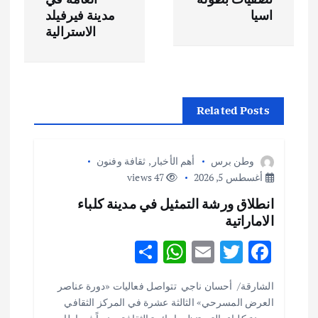
ح
اسيا
مدينة فيرفيلد
الاسترالية
ا
ل
Related Posts
م
ق
وطن برس
أهم الأخبار
,
ثقافة وفنون
أغسطس 5, 2026
47 views
ا
انطلاق ورشة التمثيل في مدينة كلباء
الاماراتية
ل
S
W
E
T
F
ا
h
h
m
w
ac
الشارقة/ أحسان ناجي تتواصل فعاليات «دورة عناصر
ar
at
ai
it
e
ت
العرض المسرحي» الثالثة عشرة في المركز الثقافي