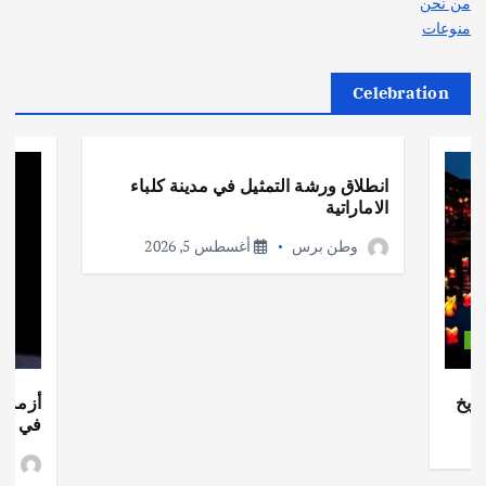
من نحن
منوعات
Celebration
أهم الأخبار
ثقافة وفنون
انطلاق ورشة التمثيل في مدينة كلباء
الاماراتية
وطن برس
أغسطس 5, 2026
ات
ريخ
أزمة ا
في جذو
وط