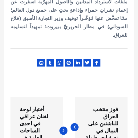
ملفَّات لاسترداد المدانين والأصول المهرَّبة أسفرت عن
إعمام نشراتٍ حمراء وإذاعةِ بحثٍ على جميع دول العالم؛
ممَّا تمخَّض عنها مُؤخَّـراً توقيف وزير التجارة الأسبق (فلاح
السوداني) في مطار الحريريِّ ببيروت؛ تمهيداً لتسليمه
للعراق.
ت
فوز منتخب
أختيار لوحة
ص
العراق
لفنان عراقي
للناشئين على
في احدى
فّ
النيبال في
الساحات
تصفيات بطولة
العامة في