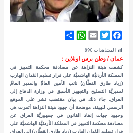
S
W
E
T
F
h
h
m
w
ac
المشاهدات
890
ar
at
ai
it
e
عمان / وطن برس اونلاين :
e
s
l
te
b
كشفت هيئة النزاهة عن مصادقة محكمة التمييز في
A
r
o
المملكة الأردنيَّة الهاشميَّة على قرار تسليم المُدان الهارب
p
o
(زياد طارق القطَّان) نائب الأمين العامِّ والمدير العامِّ
p
k
لمديريَّة التسليح والتجهيز الأسبق في وزارة الدفاع إلى
العراق.
جاء ذلك في بيان مقتضب نشر على الموقع
الرسمي للهيئة، موضحة أن جهود هيئة النزاهة أثمرت هي
وجهود جهات إنفاذ القانون في جمهوريَّة العراق عن
مصادقة محكمة التمييز في المملكة الأردنيَّة الهاشميَّة على
قرار تسليم المُدان الهارب (زياد طارق القطَّان) إلى العراق