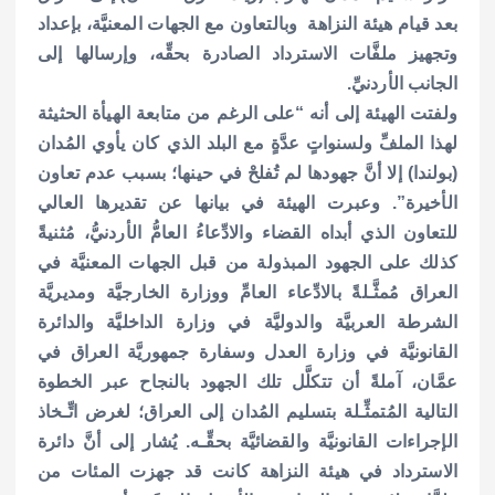
بعد قيام هيئة النزاهة وبالتعاون مع الجهات المعنيَّة، بإعداد
وتجهيز ملفَّات الاسترداد الصادرة بحقِّه، وإرسالها إلى
الجانب الأردنيِّ.
ولفتت الهيئة إلى أنه “على الرغم من متابعة الهيأة الحثيثة
لهذا الملفِّ ولسنواتٍ عدَّةٍ مع البلد الذي كان يأوي المُدان
(بولندا) إلا أنَّ جهودها لم تُفلحْ في حينها؛ بسبب عدم تعاون
الأخيرة”.
وعبرت الهيئة في بيانها عن تقديرها العالي
للتعاون الذي أبداه القضاء والادِّعاءُ العامُّ الأردنيُّ، مُثنيةً
كذلك على الجهود المبذولة من قبل الجهات المعنيَّة في
العراق مُمثَّـلةً بالادِّعاء العامِّ ووزارة الخارجيَّة ومديريَّة
الشرطة العربيَّة والدوليَّة في وزارة الداخليَّة والدائرة
القانونيَّة في وزارة العدل وسفارة جمهوريَّة العراق في
عمَّان، آملةً أن تتكلَّل تلك الجهود بالنجاح عبر الخطوة
التالية المُتمثِّـلة بتسليم المُدان إلى العراق؛ لغرض اتِّـخاذ
الإجراءات القانونيَّة والقضائيَّة بحقِّـه.
يُشار إلى أنَّ دائرة
الاسترداد في هيئة النزاهة كانت قد جهزت المئات من