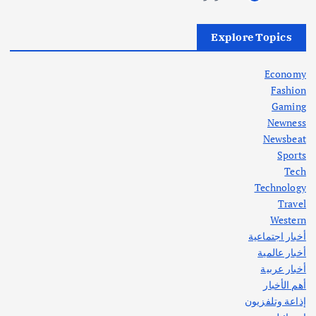
أهم الأخبار
العراق
أزمة الكهرباء في العراق… قراءة تحليلية
Explore Topics
في جذور المشكلة وحلولها المستدامة
أغسطس 5, 2026
Economy
Fashion
Gaming
Newness
1
Newsbeat
Sports
أهم الأخبار
ثقافة وفنون
Tech
اختتام ورشة السينوغرافيا في مدينة كلباء الاماراتية
Technology
أغسطس 3, 2026
Travel
Western
أخبار اجتماعية
أهم الأخبار
جاليات
غير مصنف
أخبار عالمية
قصة نجاح العراقي عمر الشمري الذي
اصبح بطلاً لأستراليا بلعبة كمال الاجسام
أخبار عربية
يوليو 30, 2026
أهم الأخبار
2
إذاعة وتلفزيون