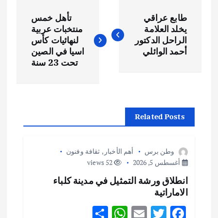
ت
طابع عراقي
تأهل خمس
ص
يخلد العلامة
منتخبات عربية
الراحل الدكتور
لنهائيات كأس
فّ
أحمد الوائلي
اسيا في الصين
تحت 23 سنة
ح
ا
Related Posts
ل
م
وطن برس
أهم الأخبار
,
ثقافة وفنون
أغسطس 5, 2026
52 views
ق
انطلاق ورشة التمثيل في مدينة كلباء
الاماراتية
ا
S
W
E
T
F