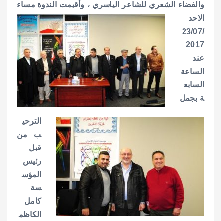
والفضاء الشعري للشاعر الياسري ،
وأقيمت الندوة مساء
الاحد
23/07/
2017
عند
الساعة
السابع
ة بجمل
الترحي
ب من
قبل
رئيس
المؤس
سة
كامل
الكاظم