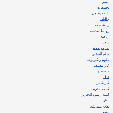
اليمن
تحقيقات
ثقافة وفنون
جاليات
رمضانيات
روابط صديقة
رياضة
سوريا
طب وصحة
عالم الفيديو
علوم وتكنولوجيا
غير مصنف
فلسطين
قطر
كاريكاتير
كُتاب الجريدة
كلمة رئيس التحرير
لبنان
لكي يا سيدتي
مصر