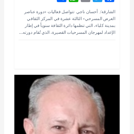
ل
h
h
m
w
ac
الشارقة/ أحسان ناجي تتواصل فعاليات «دورة عناصر
ar
at
ai
it
e
ا
العرض المسرحي» الثالثة عشرة في المركز الثقافي
e
s
l
te
b
بمدينة كلباء، التي تنظمها دائرة الثقافة سنوياً في إطار
ت
o
r
A
الإعداد لمهرجان المسرحيات القصيرة، الذي تُقام دورته…
p
o
p
k