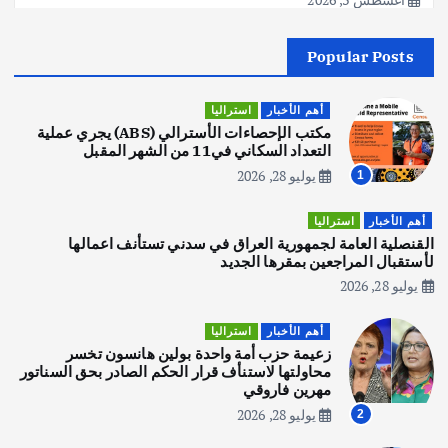
Popular Posts
أهم الأخبار
جاليات
غير مصنف
قصة نجاح العراقي عمر الشمري الذي
اصبح بطلاً لأستراليا بلعبة كمال الاجسام
أهم الأخبار
استراليا
يوليو 30, 2026
مكتب الإحصاءات الأسترالي (ABS) يجري عملية
2
التعداد السكاني في11 من الشهر المقبل
يوليو 28, 2026
1
أهم الأخبار
تحقيقات
هوي آن… مدينة الفوانيس وسحر التاريخ
أهم الأخبار
استراليا
يوليو 30, 2026
القنصلية العامة لجمهورية العراق في سدني تستأنف اعمالها
3
لأستقبال المراجعين بمقرها الجديد
يوليو 28, 2026
أهم الأخبار
استراليا
مكتب الإحصاءات الأسترالي (ABS) يجري
أهم الأخبار
استراليا
عملية التعداد السكاني في11 من الشهر
زعيمة حزب أمة واحدة بولين هانسون تخسر
المقبل
محاولتها لاستنأف قرار الحكم الصادر بحق السناتور
يوليو 28, 2026
مهرين فاروقي
4
يوليو 28, 2026
2