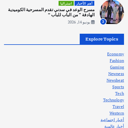
أهم الأخبار
ثقافة وفنون
أهم الأخبار
استراليا
انطلاق ورشة التمثيل في مدينة كلباء الاماراتية
مسرح الوعد في سدني تقدم المسرحية الكوميدية
أغسطس 5, 2026
الهادفة ” من الباب للباب “
يونيو 14, 2026
3
أهم الأخبار
العراق
أزمة الكهرباء في العراق… قراءة تحليلية
Explore Topics
في جذور المشكلة وحلولها المستدامة
أغسطس 5, 2026
Economy
Fashion
Gaming
Newness
1
Newsbeat
Sports
أهم الأخبار
ثقافة وفنون
Tech
اختتام ورشة السينوغرافيا في مدينة كلباء الاماراتية
Technology
أغسطس 3, 2026
Travel
Western
أخبار اجتماعية
أهم الأخبار
جاليات
غير مصنف
أخبار عالمية
قصة نجاح العراقي عمر الشمري الذي