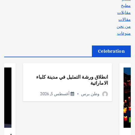
مطبخ
مقابلات
مقالات
من نحن
منوعات
Celebration
أهم الأخبار
ثقافة وفنون
انطلاق ورشة التمثيل في مدينة كلباء
الاماراتية
وطن برس
أغسطس 5, 2026
ات