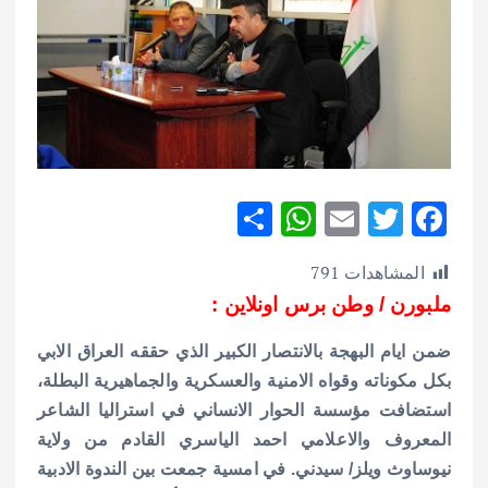
S
W
E
T
F
h
h
m
w
ac
المشاهدات
791
ar
at
ai
it
e
ملبورن / وطن برس اونلاين :
e
s
l
te
b
A
r
o
ضمن ايام البهجة بالانتصار الكبير الذي حققه العراق الابي
p
o
بكل مكوناته وقواه الامنية والعسكرية والجماهيرية البطلة،
استضافت مؤسسة الحوار الانساني في استراليا الشاعر
p
k
المعروف والاعلامي احمد الياسري القادم من ولاية
نيوساوث ويلز/ سيدني. في امسية جمعت بين الندوة الادبية