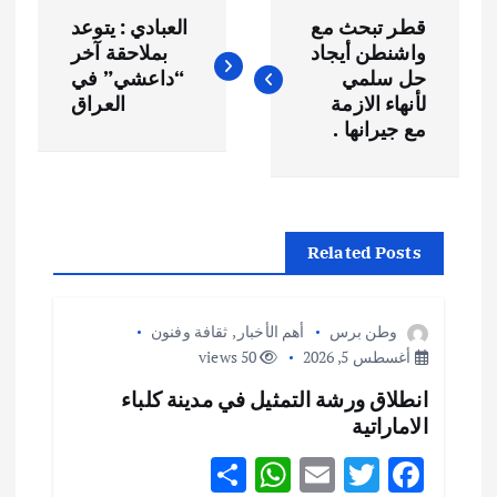
ت
قطر تبحث مع
العبادي : يتوعد
ص
واشنطن أيجاد
بملاحقة آخر
حل سلمي
“داعشي” في
فّ
لأنهاء الازمة
العراق
مع جيرانها .
ح
ا
Related Posts
ل
م
وطن برس
أهم الأخبار
,
ثقافة وفنون
أغسطس 5, 2026
50 views
ق
انطلاق ورشة التمثيل في مدينة كلباء
الاماراتية
ا
S
W
E
T
F