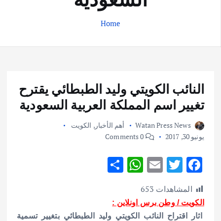
Home
النائب الكويتي وليد الطبطائي يقترح
تغيير اسم المملكة العربية السعودية
Watan Press News
أهم الأخبار
,
الكويت
يونيو 30, 2017
0 Comments
S
W
E
T
F
h
h
m
w
ac
المشاهدات
653
ar
at
ai
it
e
الكويت / وطن برس اونلاين :
e
s
l
te
b
اثار اقتراح النائب الكويتي وليد الطبطائي بتغيير تسمية