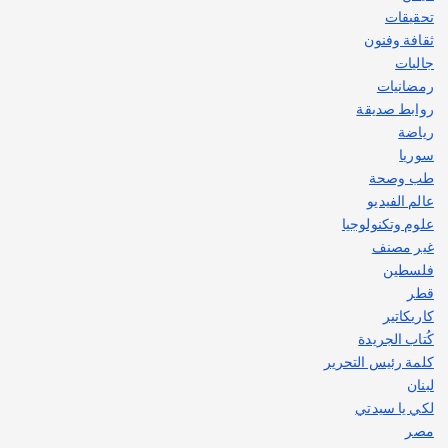
تحقيقات
ثقافة وفنون
جاليات
رمضانيات
روابط صديقة
رياضة
سوريا
طب وصحة
عالم الفيديو
علوم وتكنولوجيا
غير مصنف
فلسطين
قطر
كاريكاتير
كُتاب الجريدة
كلمة رئيس التحرير
لبنان
لكي يا سيدتي
مصر