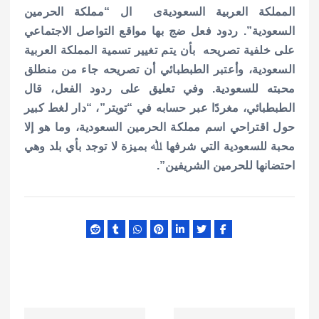
A
r
o
المملكة العربية السعوديةى ال “مملكة الحرمين
p
o
السعودية”.
ردود فعل ضج بها مواقع التواصل الاجتماعي
p
k
على خلفية تصريحه بأن يتم تغيير تسمية المملكة العربية
السعودية، وأعتبر الطبطبائي أن تصريحه جاء من منطلق
محبته للسعودية.
وفي تعليق على ردود الفعل، قال
الطبطبائي، مغردًا عبر حسابه في “تويتر”، “دار لغط كبير
حول اقتراحي اسم مملكة الحرمين السعودية، وما هو إلا
محبة للسعودية التي شرفها ﷲ بميزة لا توجد بأي بلد وهي
احتضانها للحرمين الشريفين”.