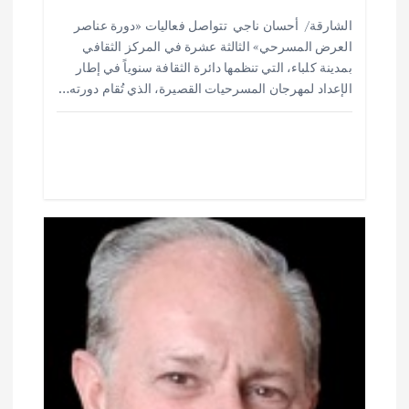
ل
h
h
m
w
ac
الشارقة/ أحسان ناجي تتواصل فعاليات «دورة عناصر
ar
at
ai
it
e
ا
العرض المسرحي» الثالثة عشرة في المركز الثقافي
e
s
l
te
b
بمدينة كلباء، التي تنظمها دائرة الثقافة سنوياً في إطار
ت
o
r
A
الإعداد لمهرجان المسرحيات القصيرة، الذي تُقام دورته…
p
o
p
k