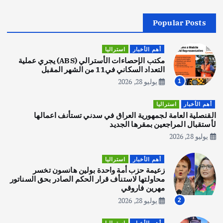
Popular Posts
أهم الأخبار
جاليات
غير مصنف
قصة نجاح العراقي عمر الشمري الذي
اصبح بطلاً لأستراليا بلعبة كمال الاجسام
أهم الأخبار
استراليا
يوليو 30, 2026
مكتب الإحصاءات الأسترالي (ABS) يجري عملية
2
التعداد السكاني في11 من الشهر المقبل
يوليو 28, 2026
1
أهم الأخبار
تحقيقات
هوي آن… مدينة الفوانيس وسحر التاريخ
أهم الأخبار
استراليا
يوليو 30, 2026
القنصلية العامة لجمهورية العراق في سدني تستأنف اعمالها
3
لأستقبال المراجعين بمقرها الجديد
يوليو 28, 2026
أهم الأخبار
استراليا
مكتب الإحصاءات الأسترالي (ABS) يجري
أهم الأخبار
استراليا
عملية التعداد السكاني في11 من الشهر
زعيمة حزب أمة واحدة بولين هانسون تخسر
المقبل
محاولتها لاستنأف قرار الحكم الصادر بحق السناتور
يوليو 28, 2026
مهرين فاروقي
4
يوليو 28, 2026
2
أهم الأخبار
ثقافة وفنون