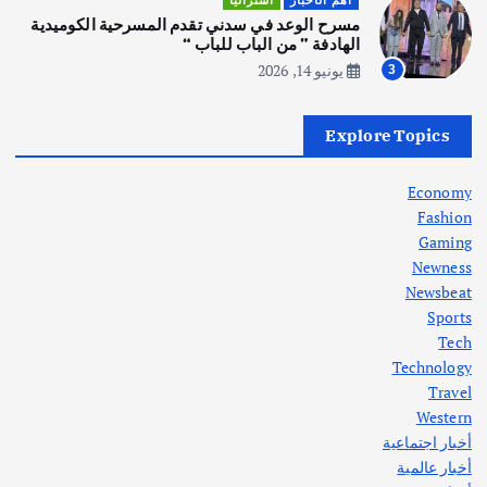
أهم الأخبار
استراليا
انطلاق ورشة التمثيل في مدينة كلباء الاماراتية
مسرح الوعد في سدني تقدم المسرحية الكوميدية
أغسطس 5, 2026
الهادفة ” من الباب للباب “
يونيو 14, 2026
3
أهم الأخبار
العراق
أزمة الكهرباء في العراق… قراءة تحليلية
Explore Topics
في جذور المشكلة وحلولها المستدامة
أغسطس 5, 2026
Economy
Fashion
Gaming
Newness
1
Newsbeat
Sports
أهم الأخبار
ثقافة وفنون
Tech
اختتام ورشة السينوغرافيا في مدينة كلباء الاماراتية
Technology
أغسطس 3, 2026
Travel
Western
أخبار اجتماعية
أهم الأخبار
جاليات
غير مصنف
أخبار عالمية
قصة نجاح العراقي عمر الشمري الذي