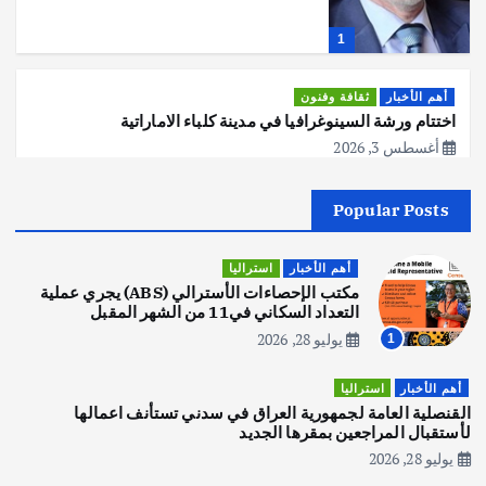
1
أهم الأخبار
ثقافة وفنون
اختتام ورشة السينوغرافيا في مدينة كلباء الاماراتية
أغسطس 3, 2026
Popular Posts
أهم الأخبار
جاليات
غير مصنف
قصة نجاح العراقي عمر الشمري الذي
اصبح بطلاً لأستراليا بلعبة كمال الاجسام
أهم الأخبار
استراليا
يوليو 30, 2026
مكتب الإحصاءات الأسترالي (ABS) يجري عملية
2
التعداد السكاني في11 من الشهر المقبل
يوليو 28, 2026
1
أهم الأخبار
تحقيقات
هوي آن… مدينة الفوانيس وسحر التاريخ
أهم الأخبار
استراليا
يوليو 30, 2026
القنصلية العامة لجمهورية العراق في سدني تستأنف اعمالها
3
لأستقبال المراجعين بمقرها الجديد
يوليو 28, 2026
أهم الأخبار
استراليا