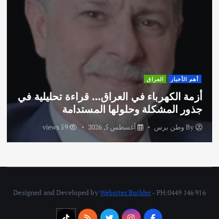
العراق
أهم الأخبار
كهرباء في العراق… قراءة تحليلية في
اختتام و
مشكلة وحلولها المستدامة
الاماراتية
برس
أغسطس 5, 2026
59 views
By
وطن 
Designed and Developed by
Websites Builder
- PH:0449 146 916