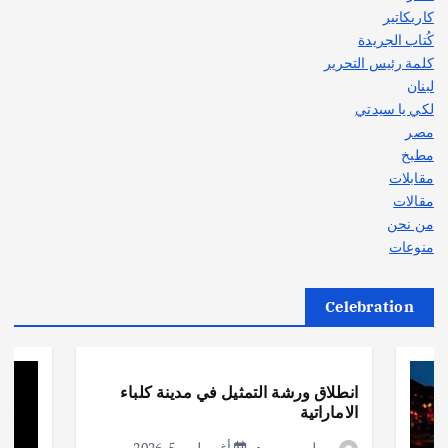
كاريكاتير
كُتاب الجريدة
كلمة رئيس التحرير
لبنان
لكي يا سيدتي
مصر
مطبخ
مقابلات
مقالات
من نحن
منوعات
Celebration
أهم الأخبار
ثقافة وفنون
انطلاق ورشة التمثيل في مدينة كلباء
الاماراتية
وطن برس
أغسطس 5, 2026