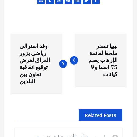
ت
ليبيا تصدر
وفد استرالي
ص
ملحقا لقائمة
رياضي يزور
الإرهاب يضم
العراق لغرض
فّ
75 اسما و9
توقيع اتفاقية
كيانات
تعاون بين
ح
البلدين
ا
ل
Related Posts
م
وطن برس
أهم الأخبار
,
ثقافة وفنون