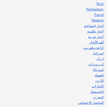
Tech
اختتام ورشة السينوغرافيا في مدينة كلباء الاماراتية
Technology
أغسطس 3, 2026
Travel
Western
أخبار اجتماعية
أهم الأخبار
جاليات
غير مصنف
أخبار عالمية
قصة نجاح العراقي عمر الشمري الذي
اصبح بطلاً لأستراليا بلعبة كمال الاجسام
أخبار عربية
يوليو 30, 2026
أهم الأخبار
2
إذاعة وتلفزيون
إسرائيل
إيران
ادب وتراث
استراليا
اقتصاد
الأردن
الإمارات
الباسيفيك
البحرين
التواصل الاجتماعي