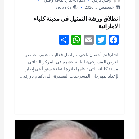
ق
أغسطس 5, 2026
67 views
انطلاق ورشة التمثيل في مدينة كلباء
ا
الاماراتية
ل
S
W
E
T
F
h
h
m
w
ac
ا
الشارقة/ أحسان ناجي تتواصل فعاليات «دورة عناصر
ar
at
ai
it
e
العرض المسرحي» الثالثة عشرة في المركز الثقافي
ت
e
s
l
te
b
بمدينة كلباء، التي تنظمها دائرة الثقافة سنوياً في إطار
o
r
A
الإعداد لمهرجان المسرحيات القصيرة، الذي تُقام دورته…
p
o
p
k