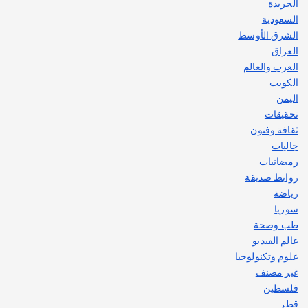
الجريدة
السعودية
الشرق الأوسط
العراق
العرب والعالم
الكويت
اليمن
تحقيقات
ثقافة وفنون
جاليات
رمضانيات
روابط صديقة
رياضة
سوريا
طب وصحة
عالم الفيديو
علوم وتكنولوجيا
غير مصنف
فلسطين
قطر