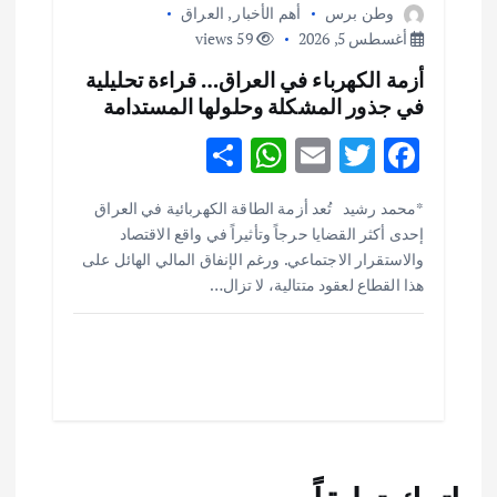
وطن برس
أهم الأخبار
,
العراق
أغسطس 5, 2026
59 views
أزمة الكهرباء في العراق… قراءة تحليلية
في جذور المشكلة وحلولها المستدامة
S
W
E
T
F
h
h
m
w
ac
أهم الأخبار
ثقافة وفنون
*محمد رشيد تُعد أزمة الطاقة الكهربائية في العراق
ar
at
ai
it
e
اختتام ورشة السينوغرافيا في مدينة كلباء الاماراتية
إحدى أكثر القضايا حرجاً وتأثيراً في واقع الاقتصاد
e
s
l
te
b
أغسطس 3, 2026
والاستقرار الاجتماعي. ورغم الإنفاق المالي الهائل على
o
r
A
هذا القطاع لعقود متتالية، لا تزال…
p
o
أهم الأخبار
جاليات
غير مصنف
قصة نجاح العراقي عمر الشمري الذي
p
k
اصبح بطلاً لأستراليا بلعبة كمال الاجسام
يوليو 30, 2026
2
أهم الأخبار
تحقيقات
هوي آن… مدينة الفوانيس وسحر التاريخ