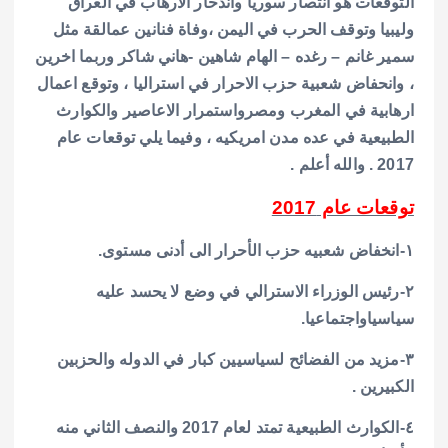
التوقعات هو انتصار سوريا واندحار الارهاب في العراق
وليبيا وتوقف الحرب في اليمن ،وفاة فنانين عمالقة مثل
سمير غانم – رغده – الهام شاهين -هاني شاكر وربما اخرين
، وانحفاض شعبية حزب الاحرار في استراليا ، وتوقع اعمال
ارهابية في المغرب ومصرواستمرار الاعاصير والكوارث
الطبيعية في عده مدن امريكيه ، وفيما يلي توقعات عام
2017 . والله أعلم .
توقعات عام 2017
١-انخفاض شعبيه حزب الأحرار الى أدنى مستوى.
٢-رئيس الوزراء الاسترالي في وضع لا يحسد عليه
سياسياواجتماعيا.
٣-مزيد من الفضائح لسياسيين كبار في الدوله والحزبين
الكبيرين .
٤-الكوارث الطبيعية تمتد لعام 2017 والنصف الثاني منه