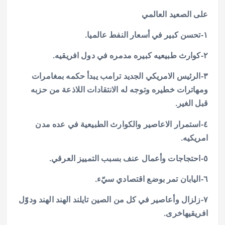
على الصعيد العالمي
١-تحسن كبير في أسعار النفط عالميا.
٢-كوارث طبيعيه كبيره مدمره في دول افريقيه.
٣-الرئيس الامريكي الجديد ترامب يبدأ حكمه بمغامرات
ومهاترات خطيره وتوجه له الانتقادات اللاذعة من حزبه
قبل الغير.
٤-استمرار الاعاصير والكوارث الطبيعية في عده مدن
امريكيه.
٥-احتجاجات وأعمال عنف بسبب التمييز العرقي.
٦-اليابان تمر بوضع اقتصادي سيّء.
٧-زلزال وأعاصير في كل من الصين تايلند الهند الهند ودوّل
افريقيهاخرى.