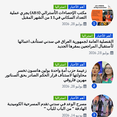
قصة نجاح العراقي عمر الشمري الذي
اصبح بطلاً لأستراليا بلعبة كمال الاجسام
أهم الأخبار
استراليا
يوليو 30, 2026
مكتب الإحصاءات الأسترالي (ABS) يجري عملية
2
التعداد السكاني في11 من الشهر المقبل
يوليو 28, 2026
1
أهم الأخبار
تحقيقات
هوي آن… مدينة الفوانيس وسحر التاريخ
أهم الأخبار
استراليا
يوليو 30, 2026
القنصلية العامة لجمهورية العراق في سدني تستأنف اعمالها
3
لأستقبال المراجعين بمقرها الجديد
يوليو 28, 2026
أهم الأخبار
استراليا
مكتب الإحصاءات الأسترالي (ABS) يجري
أهم الأخبار
استراليا
عملية التعداد السكاني في11 من الشهر
زعيمة حزب أمة واحدة بولين هانسون تخسر
المقبل
محاولتها لاستنأف قرار الحكم الصادر بحق السناتور
يوليو 28, 2026
مهرين فاروقي
4
يوليو 28, 2026
2
أهم الأخبار
ثقافة وفنون
أهم الأخبار
استراليا
انطلاق ورشة التمثيل في مدينة كلباء الاماراتية
مسرح الوعد في سدني تقدم المسرحية الكوميدية
أغسطس 5, 2026
الهادفة ” من الباب للباب “
يونيو 14, 2026
3