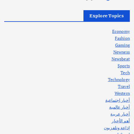
أهم الأخبار
العراق
أزمة الكهرباء في العراق… قراءة تحليلية
Explore Topics
في جذور المشكلة وحلولها المستدامة
أغسطس 5, 2026
Economy
Fashion
Gaming
Newness
1
Newsbeat
Sports
أهم الأخبار
ثقافة وفنون
Tech
اختتام ورشة السينوغرافيا في مدينة كلباء الاماراتية
Technology
أغسطس 3, 2026
Travel
Western
أخبار اجتماعية
أهم الأخبار
جاليات
غير مصنف
أخبار عالمية
قصة نجاح العراقي عمر الشمري الذي
اصبح بطلاً لأستراليا بلعبة كمال الاجسام
أخبار عربية
يوليو 30, 2026
أهم الأخبار
2
إذاعة وتلفزيون