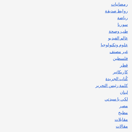
رمضانيات
روابط صديقة
رياضة
سوريا
طب وصحة
عالم الفيديو
علوم وتكنولوجيا
غير مصنف
فلسطين
قطر
كاريكاتير
كُتاب الجريدة
كلمة رئيس التحرير
لبنان
لكي يا سيدتي
مصر
مطبخ
مقابلات
مقالات