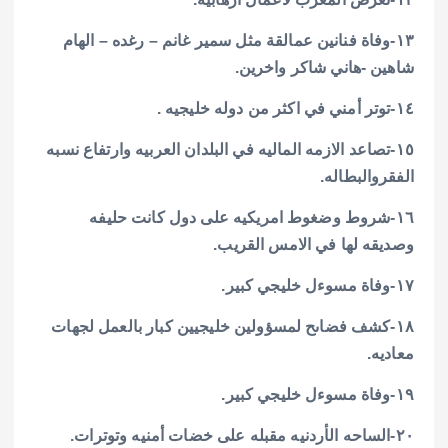
١٣-وفاة فنانين عمالقة مثل سمير غانم – رغده – الهام
شاهين -هاني شاكر واخرين.
١٤-توتر أمني في اكثر من دوله خليجيه .
١٥-تصاعد الازمه الماليه في البلدان العربيه وارتفاع نسبه
الفقروالبطاله.
١٦-شروط وضغوط امريكيه على دول كانت حليفه
وصديقه لها في الامس القريب.
١٧-وفاة مسوءل خليجي كبير.
١٨-كشف فضاىح لمسؤولين خليجيين كبار بالعمل لجهات
معاديه.
١٩-وفاة مسوءل خليجي كبير.
٢٠-الساحه الأردنيه مقبله على خضات أمنيه وتوترات.