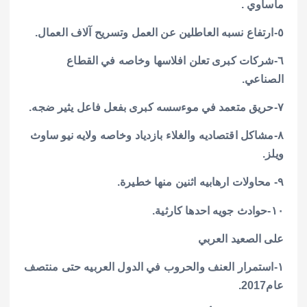
مأساوي .
٥-ارتفاع نسبه العاطلين عن العمل وتسريح آلاف العمال.
٦-شركات كبرى تعلن افلاسها وخاصه في القطاع
الصناعي.
٧-حريق متعمد في موءسسه كبرى بفعل فاعل يثير ضجه.
٨-مشاكل اقتصاديه والغلاء بازدياد وخاصه ولايه نيو ساوث
ويلز.
٩- محاولات ارهابيه اثنين منها خطيرة.
١٠-حوادث جويه احدها كارثية.
على الصعيد العربي
١-استمرار العنف والحروب في الدول العربيه حتى منتصف
عام2017.