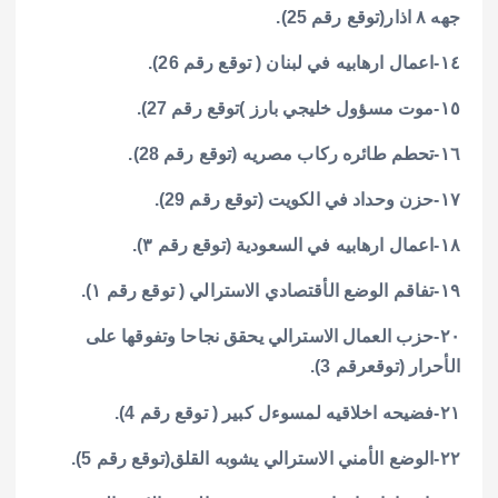
جهه ٨ اذار(توقع رقم 25).
١٤-اعمال ارهابيه في لبنان ( توقع رقم 26).
١٥-موت مسؤول خليجي بارز )توقع رقم 27).
١٦-تحطم طائره ركاب مصريه (توقع رقم 28).
١٧-حزن وحداد في الكويت (توقع رقم 29).
١٨-اعمال ارهابيه في السعودية (توقع رقم ٣).
١٩-تفاقم الوضع الأقتصادي الاسترالي ( توقع رقم ١).
٢٠-حزب العمال الاسترالي يحقق نجاحا وتفوقها على
الأحرار (توقعرقم 3).
٢١-فضيحه اخلاقيه لمسوءل كبير ( توقع رقم 4).
٢٢-الوضع الأمني الاسترالي يشوبه القلق(توقع رقم 5).