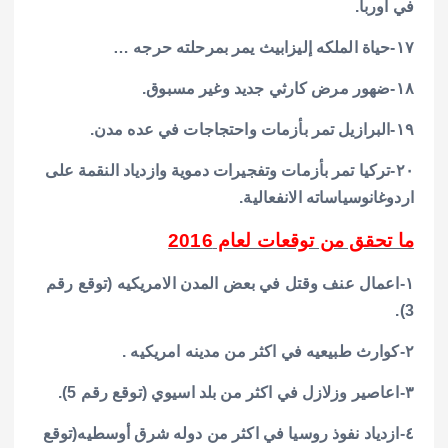
في أوربا.
١٧-حياة الملكه إليزابيث يمر بمرحلته حرجه …
١٨-ضهور مرض كارثي جديد وغير مسبوق.
١٩-البرازيل تمر بأزمات واحتجاجات في عده مدن.
٢٠-تركيا تمر بأزمات وتفجيرات دموية وازدياد النقمة على
اردوغانوسياساته الانفعالية.
ما تحقق من توقعات لعام 2016
١-اعمال عنف وقتل في بعض المدن الامريكيه (توقع رقم
3).
٢-كوارث طبيعيه في اكثر من مدينه امريكيه .
٣-اعاصير وزلازل في اكثر من بلد اسيوي (توقع رقم 5).
٤-ازدياد نفوذ روسيا في اكثر من دوله شرق أوسطيه(توقع