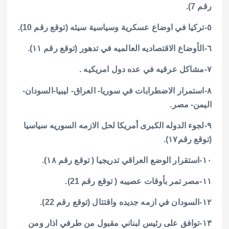
رقم 7).
٥-تركيا في اوضاع عسكرية وسياسية سيئه (توقع رقم 10).
٦-الأوضاع الاقتصاديه العالميه في تدهور (توقع رقم ١١).
٧-مشاكل عرقيه في عده دول امريكيه .
٨-استمرار الاضطرابات في سوريا- العراق- ليبيا-السودان-
اليمن- مصر.
٩-لجوء الدوله الكبرى أمريكا لحل الازمه السوريه سياسيا
(توقع رقم١٧).
١٠-استقرار الوضع العراقي تدريجيا ( توقع رقم ١٨).
١١-مصر تمر بأوقات عصيبه ( توقع رقم 21).
١٢-السودان في ازمه جديده واقتتال (توقع رقم 22).
١٣-توافق على رئيس لبناني مقبول من طرفي اذار ومن