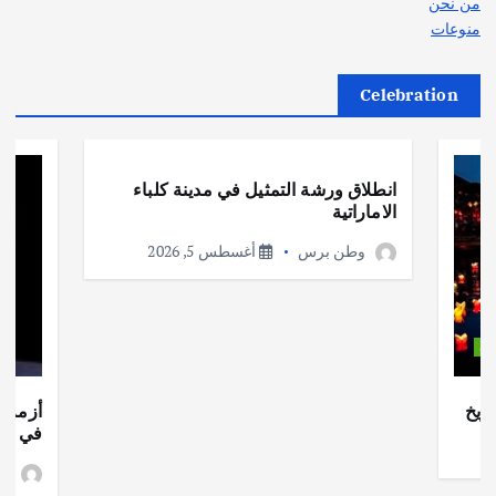
من نحن
منوعات
Celebration
أهم الأخبار
ثقافة وفنون
انطلاق ورشة التمثيل في مدينة كلباء
الاماراتية
وطن برس
أغسطس 5, 2026
ات
ريخ
أزمة ا
في جذو
وط