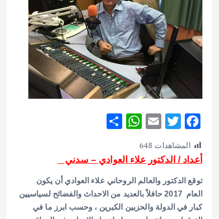
S
W
E
T
F
h
h
m
w
ac
المشاهدات
648
ar
at
ai
it
e
أعداد / الدكتور علاء العوادي – سدني
e
s
l
te
b
A
r
o
توقع الدكتور والعالم الروحاني علاء العوادي أن يكون
p
o
العام 2017 حافلاً بالعديد من الاحداث والفضائح لسياسيين
كبار في الدولة والحزبين الكبرين ، وحسب ابرز ما في
p
k