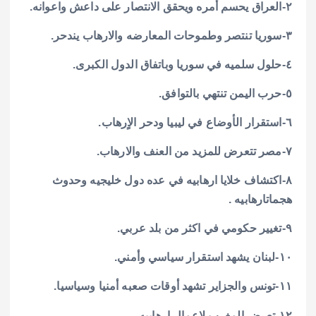
٢-العراق يحسم أمره ويحقق الانتصار على داعش واعوانه.
٣-سوريا تنتصر وطموحات المعارضه والارهاب يندحر.
٤-حلول سلميه في سوريا وباتفاق الدول الكبرى.
٥-حرب اليمن تنتهي بالتوافق.
٦-استقرار الأوضاع في ليبيا ودحر الاٍرهاب.
٧-مصر تتعرض للمزيد من العنف والارهاب.
٨-اكتشاف خلايا ارهابيه في عده دول خليجيه وحدوث
هجماتارهابيه .
٩-تغيير حكومي في اكثر من بلد عربي.
١٠-لبنان يشهد استقرار سياسي وأمني.
١١-تونس والجزاير تشهد أوقات صعبه أمنيا وسياسيا.
١٢-تعرض المغرب لاعمال ارهابيه.