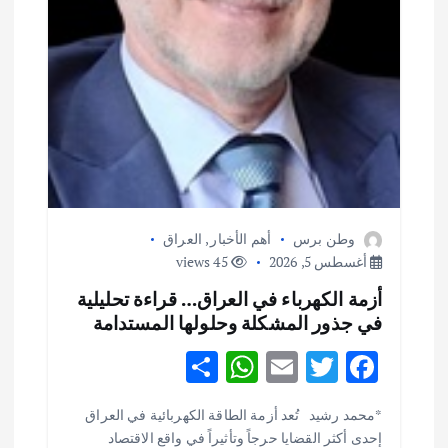
وطن برس
أهم الأخبار
,
العراق
أغسطس 5, 2026
45 views
أزمة الكهرباء في العراق… قراءة تحليلية
في جذور المشكلة وحلولها المستدامة
S
W
E
T
F
h
h
m
w
ac
أهم الأخبار
ثقافة وفنون
*محمد رشيد تُعد أزمة الطاقة الكهربائية في العراق
ar
at
ai
it
e
اختتام ورشة السينوغرافيا في مدينة كلباء الاماراتية
إحدى أكثر القضايا حرجاً وتأثيراً في واقع الاقتصاد