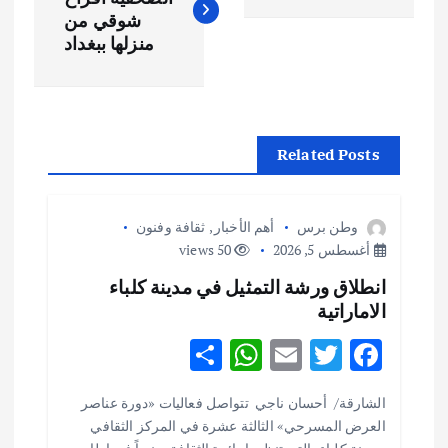
ص
شوقي من
فّ
منزلها ببغداد
ح
ا
Related Posts
ل
وطن برس
أهم الأخبار
,
ثقافة وفنون
م
أغسطس 5, 2026
50 views
انطلاق ورشة التمثيل في مدينة كلباء
ق
الاماراتية
ا
S
W
E
T
F
h
h
m
w
ac
ل
الشارقة/ أحسان ناجي تتواصل فعاليات «دورة عناصر
ar
at
ai
it
e
العرض المسرحي» الثالثة عشرة في المركز الثقافي
ا