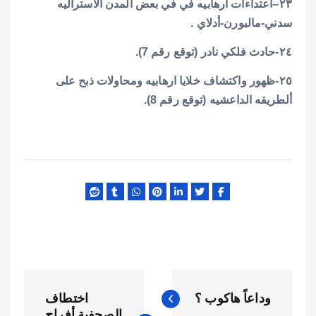
٢٣–اعتداءات ارهابيه في في بعض المدن الاستراليه
سدني-مالبورن-أدلاي .
٢٤-حادث فلكي نادر (توقع رقم 7).
٢٥-ظهور واكتشاف خلايا ارهابيه ومحاولات ذبح على
ألطريقه الداعشيه (توقع رقم 8).
ت
وداعاً هاكوب ؟
اختطاف
الصحفية أفراح