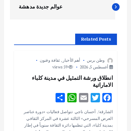
ت
عوالم جديدة مدهشة
ص
فّ
Related Posts
ح
ا
وطن برس
أهم الأخبار
,
ثقافة وفنون
أغسطس 5, 2026
59 views
ل
انطلاق ورشة التمثيل في مدينة كلباء
م
الاماراتية
S
W
E
T
F
ق
h
h
m
w
ac
ا
الشارقة/ أحسان ناجي تتواصل فعاليات «دورة عناصر
ar
at
ai
it
e
العرض المسرحي» الثالثة عشرة في المركز الثقافي
e
s
l
te
b
بمدينة كلباء، التي تنظمها دائرة الثقافة سنوياً في إطار
ل