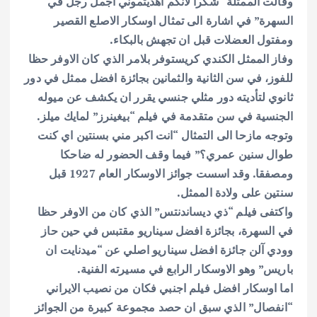
وقالت
الممثلة “شكرا لانكم اهديتموني اجمل رجل في
السهرة” في اشارة الى تمثال
اوسكار الاصلع القصير
ومفتول العضلات قبل ان تجهش بالبكاء
.
وفاز الممثل
الكندي كريستوفر بلامر الذي كان الاوفر حظا
للفوز، في سن الثانية والثمانين
بجائزة افضل ممثل في دور
ثانوي لتأديته دور مثلي جنسي يقرر ان يكشف عن
ميوله
الجنسية في سن متقدمة في فيلم “بيغينرز” لمايك ميلز
.
وتوجه مازحا
الى التمثال “انت اكبر مني بسنتين اي كنت
طوال سنين عمري؟” فيما وقف الحضور
له ضاحكا
ومصفقا. وقد اسست جوائز الاوسكار العام 1927 قبل
سنتين على ولادة
الممثل
.
واكتفى فيلم “ذي ديساندنتس” الذي كان من الاوفر حظا
في السهرة،
بجائزة افضل سيناريو مقتبس في حين حاز
وودي آلن جائزة افضل سيناريو اصلي
عن “ميدنايت ان
باريس” وهو الاوسكار الرابع في مسيرته الفنية
.
اما اوسكار افضل فيلم اجنبي فكان من نصيب الايراني
“انفصال” الذي سبق ان حصد مجموعة كبيرة من الجوائز