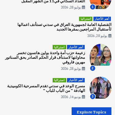
التعداد السكاني في11 من الشهر المقبل
يوليو 28, 2026
1
أهم الأخبار
تحقيقات
هوي آن… مدينة الفوانيس وسحر التاريخ
أهم الأخبار
استراليا
يوليو 30, 2026
القنصلية العامة لجمهورية العراق في سدني تستأنف اعمالها
3
لأستقبال المراجعين بمقرها الجديد
يوليو 28, 2026
أهم الأخبار
استراليا
مكتب الإحصاءات الأسترالي (ABS) يجري
أهم الأخبار
استراليا
عملية التعداد السكاني في11 من الشهر
زعيمة حزب أمة واحدة بولين هانسون تخسر
المقبل
محاولتها لاستنأف قرار الحكم الصادر بحق السناتور
يوليو 28, 2026
مهرين فاروقي
4
يوليو 28, 2026
2
أهم الأخبار
ثقافة وفنون
أهم الأخبار
استراليا
انطلاق ورشة التمثيل في مدينة كلباء الاماراتية
مسرح الوعد في سدني تقدم المسرحية الكوميدية
أغسطس 5, 2026
الهادفة ” من الباب للباب “
يونيو 14, 2026
3
أهم الأخبار
العراق
أزمة الكهرباء في العراق… قراءة تحليلية
Explore Topics