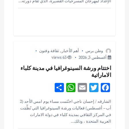
o
r
A
الإعداد لمهرجان المسرحيات القصيرة، الذي تُقام دورته…
ا
p
o
p
k
ت
وطن برس
أهم الأخبار
,
ثقافة وفنون
أغسطس 3, 2026
63 views
اختتام ورشة السينوغرافيا في مدينة كلباء
الاماراتية
S
W
E
T
F
h
h
m
w
ac
أهم الأخبار
ثقافة وفنون
الشارقه / إحسان ناجي اختُتمت مساء يوم امس الأحد (2
ar
at
ai
it
e
اختتام ورشة السينوغرافيا في مدينة كلباء الاماراتية
أب – أغسطس) فعاليات ورشة السينوغرافيا التي نُظِّمَت
e
s
l
te
b
أغسطس 3, 2026
في المركز الثقافي بمدينة كلباء في دولة الامارات
o
r
العربية المتحدة ، وذلك…
A