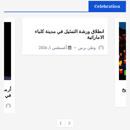
Celebration
أهم الأخبار
ثقافة وفنون
انطلاق ورشة التمثيل في مدينة كلباء
الاماراتية
وطن برس
أغسطس 5, 2026
ات
ريخ
أزمة ا
في جذو
وط