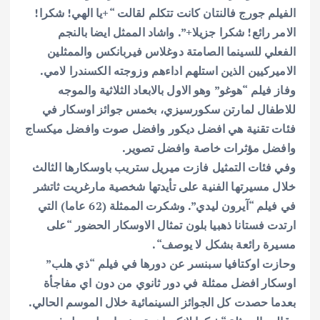
الفيلم جورج فالنتان كانت تتكلم لقالت “+يا الهي! شكرا!
الامر رائع
!
شكرا جزيلا+”. واشاد الممثل ايضا بالنجم
الفعلي للسينما الصامتة دوغلاس
فيربانكس والممثلين
الاميركيين الذين استلهم اداءهم وزوجته الكسندرا لامي
.
وفاز
فيلم “هوغو” وهو الاول بالابعاد الثلاثية والموجه
للاطفال لمارتن
سكورسيزي، بخمس جوائز اوسكار في
فئات تقنية هي افضل ديكور وافضل صوت وافضل
ميكساج
وافضل مؤثرات خاصة وافضل تصوير
.
وفي فئات التمثيل فازت ميريل
ستريب باوسكارها الثالث
خلال مسيرتها الفنية على تأيدتها شخصية مارغريت
ثاتشر
في فيلم “آيرون ليدي”. وشكرت الممثلة (62 عاما) التي
ارتدت فستانا
ذهبيا بلون تمثال الاوسكار الحضور “على
مسيرة رائعة بشكل لا يوصف
“.
وحازت
اوكتافيا سبنسر عن دورها في فيلم “ذي هلب”
اوسكار افضل ممثلة في دور ثانوي
من دون اي مفاجأة
بعدما حصدت كل الجوائز السينمائية خلال الموسم الحالي
.