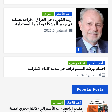
أهم الأخبار
العراق
أزمة الكهرباء في العراق… قراءة تحليلية
في جذور المشكلة وحلولها المستدامة
أغسطس 5, 2026
1
أهم الأخبار
ثقافة وفنون
اختتام ورشة السينوغرافيا في مدينة كلباء الاماراتية
أغسطس 3, 2026
Popular Posts
أهم الأخبار
جاليات
غير مصنف
قصة نجاح العراقي عمر الشمري الذي
اصبح بطلاً لأستراليا بلعبة كمال الاجسام
أهم الأخبار
استراليا
يوليو 30, 2026
مكتب الإحصاءات الأسترالي (ABS) يجري عملية
2