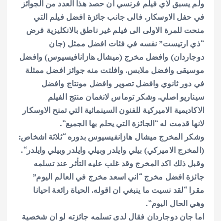
ولم يسبق لاي فيلم فرنسي ان حصد هذا العدد
من الجوائز
في حفل الاوسكار. فالى جانب جائزة افضل فيلم التي
منحت للمرة
الاولى الى
فيلم غير ناطق بالانكليزية فرض
“ذي ارتيست” نفسه في فئات افضل
ممثل (جان
دوجاردان) وافضل مخرج (ميشال هازانافيسيوس) وافضل
موسيقى وافضل
ملابس. وافلتت منه جوائز افضل ممثلة
في دور ثانوي وافضل تصوير وافضل مونتاج
وافضل
سيناريو اصلي
.
وشكر
توماس لانغمان منتج الفيلم
الاكاديمية الاميركية للفنون السينمائية التي
تمنح الاوسكار
لانها قدمت له “الجائزة التي يحلم بها الجميع
“.
وشكر المخرج ميشال هازانفيسيوس بدوره “ثلاثة اشخاص:
(المخرج الاميركي) بيلي وايلدر وبيلي وايلدر وبيلي وايلدر
“.
وقبل
ذلك اكد المخرج وقد غلب عليه التأثر عند تسلمه
جائزة افضل مخرج “اني اسعد
مخرج في العالم اليوم”
مقرا “لقد نسيت ما ينبغي ان اقوله. الحياة رائعة
احيانا
وهي الحال اليوم
“.
اما جان دوجاردان فقال لدى تسلمه جائزته لو ان
شخصية