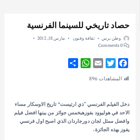
حصاد تاريخي للسينما الفرنسية
وطن برس
ثقافة وفنون
مارس 18, 2012
0 Comments
S
W
E
T
F
h
h
m
w
ac
المشاهدات
896
ar
at
ai
it
e
e
s
l
te
b
A
r
o
دخل
الفيلم الفرنسي “ذي ارتيست” تاريخ الاوسكار مساء
p
o
الاحد في هوليوود
بفوزهبخمس جوائز من بينها افضل فيلم
p
k
وافضل ممثل لجان دورجاردان الذي اصبح
اول فرنسي
يفوز بهذه الجائزة
.