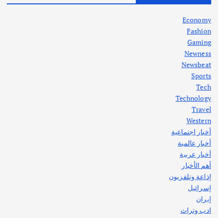
في جذور المشكلة وحلولها المستدامة
أغسطس 5, 2026
Economy
Fashion
Gaming
Newness
1
Newsbeat
Sports
أهم الأخبار
ثقافة وفنون
Tech
اختتام ورشة السينوغرافيا في مدينة كلباء الاماراتية
Technology
أغسطس 3, 2026
Travel
Western
أخبار اجتماعية
أهم الأخبار
جاليات
غير مصنف
أخبار عالمية
قصة نجاح العراقي عمر الشمري الذي
اصبح بطلاً لأستراليا بلعبة كمال الاجسام
أخبار عربية
يوليو 30, 2026
أهم الأخبار
2
إذاعة وتلفزيون
إسرائيل
إيران
ادب وتراث