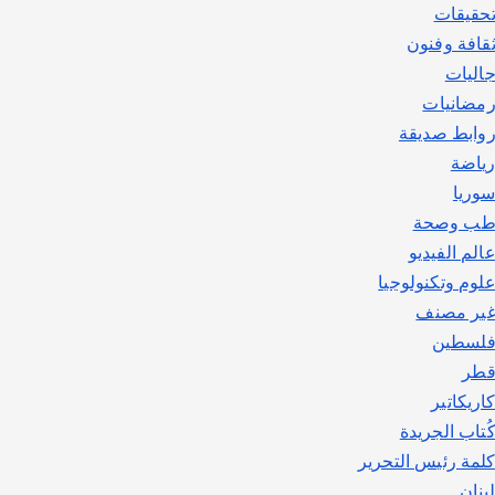
حقيقات
قافة وفنون
اليات
مضانيات
وابط صديقة
ياضة
وريا
ب وصحة
الم الفيديو
لوم وتكنولوجيا
ير مصنف
لسطين
طر
اريكاتير
ُتاب الجريدة
لمة رئيس التحرير
بنان