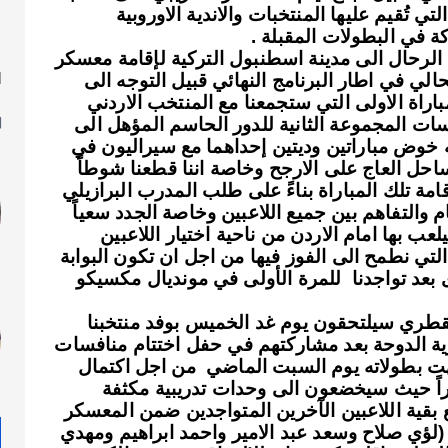
تي تُقيم عليها المنتخبات والاندية الاوروبية
ة في البطولات المقبلة .
الرحال الى مدينة اسطنبول التركية لإقامة معسكر
ا
ستمر لغاية 30 من الشهر الحالي في اطار البرنامج النهائي قبيل التوجه الى
ل
مباراة الاولى التي ستجمعنا مع المنتخب الاردني
ات المجموعة الثانية للدور الحاسم المؤهل الى
زيل يتخلله خوض مباراتين وديتين إحداهما مع سيراليون في
ة في 27 منه مع منتخب ساحل العاج على الارجح وخاصة اننا قطعنا شوطاً
امة تلك المباراة بناءً على طلب المدرب البرازيلي
م والتفاهم بين جميع اللاعبين وخاصة الجدد سعياً
ب بها امام الاردن من ناحية اختيار اللاعبين
التي نطمح الى الفوز فيها من اجل ان تكون البوابة
ى بعد تواجدنا للمرة الأولى في مونديال مكسيكو
لقطري سيلتحقون يوم غد الخميس بوفد منتخبنا
ة الدوحة بعد مشاركتهم في حفل اختتام منافسات
هت بطولاته يوم السبت الماضي من اجل اكتمال
خراً حيث سيخضعون الى وحدات تدريبية مكثفة
 بقية اللاعبين الآخرين المتواجدين ضمن المعسكر
ة (لؤي صلاح وسعد عبد الامير واحمد ابراهيم ومهدي