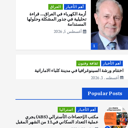
أهم الأخبار
العراق
أزمة الكهرباء في العراق… قراءة
تحليلية في جذور المشكلة وحلولها
المستدامة
أغسطس 5, 2026
1
أهم الأخبار
ثقافة وفنون
اختتام ورشة السينوغرافيا في مدينة كلباء الاماراتية
أغسطس 3, 2026
Popular Posts
أهم الأخبار
جاليات
غير مصنف
قصة نجاح العراقي عمر الشمري الذي
أهم الأخبار
استراليا
اصبح بطلاً لأستراليا بلعبة كمال
الاجسام
مكتب الإحصاءات الأسترالي (ABS) يجري
عملية التعداد السكاني في11 من الشهر المقبل
يوليو 30, 2026
2