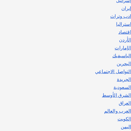
سرائيل
يوليو 30, 2026
2
يران
دب وتراث
ستراليا
قتصاد
لأردن
لإمارات
لباسيفيك
لبحرين
لتواصل الاجتماعي
لجريدة
لسعودية
لشرق الأوسط
لعراق
لعرب والعالم
لكويت
ليمن