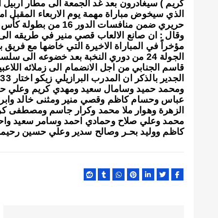
كريم ) سيغادرون بعد غد الجمعة الى مطار أربيل ا
الذي سيخوض مباراة مهمة يوم الاربعاء المقبل ا
حريري ضمن منافسات الدور 16 من بطولة كأس الاتحاد الآسيوي.
وقال : ان صانع الالعاب قصي منير في طريقه الى 
مؤخراً في المباراة الاخيرة التي خاضها مع فريق
الجولة 24 من دوري النخبة بعد خضوعه الى
قاسم الجنابي من اجل الانضمام الى زملائه اللاعبي
ا
ومحمد حميد وسامال سعيد ومهدي كريم وعلي حس
عباس وحسام كاظم وقصي منير ومثنى خالد وابراهي
الزهرة وهوار ملا محمد وكرار جاسم ومصطفى كر
محمد وعلي صلاح وحمادي احمد وسامر سعيد واحم
كاظم ووليد بحـر وصالح سدير وعلي حسين رحيمة