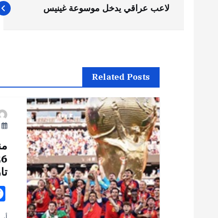
ت
لاعب عراقي يدخل موسوعة غينيس
ص
فّ
ح
Related Posts
ا
يو
ل
من
م
تا
ق
أست