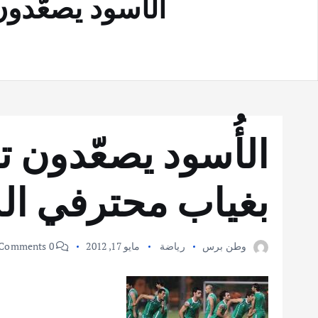
الأُسود يصعّدو
الأُسود يصعّدون ت
بغياب محترفي ال
وطن برس
رياضة
مايو 17, 2012
0 Comments