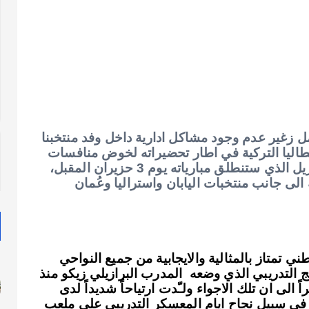
مل زغير عدم وجود مشاكل ادارية داخل وفد منتخبنا
نطاليا التركية في اطار تحضيراته لخوض منافسات
الدور الحاسم الآسيوي المؤهل الى مونديال البرازيل الذي ستنطلق مبارياته يوم 3 حزيران المقبل،
 الى جانب منتخبات اليابان واستراليا وعُمان
ي تمتاز بالمثالية والايجابية من جميع النواحي
ج التدريبي الذي وضعه المدرب البرازيلي زيكو منذ
 الى ان تلك الاجواء ولـّدت ارتياحاً شديداً لدى
ة في سبيل نجاح ايام المعسكر التدريبي على ملعب