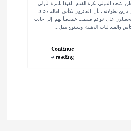
ن الاتحاد الدولي لكرة القدم الفيفا للمرة الأولى
ar
at
ai
it
e
ل
في تاريخ بطولاته ، بأن الفائزون بكأس العالم 2026
e
s
l
te
b
م
حصلون على خواتم صممت خصيصاً لهم، إلى جانب
م
A
r
o
أس والميداليات الذهبية. وسيتوج بطل…
م
p
o
م
p
k
م
Continue
م
reading