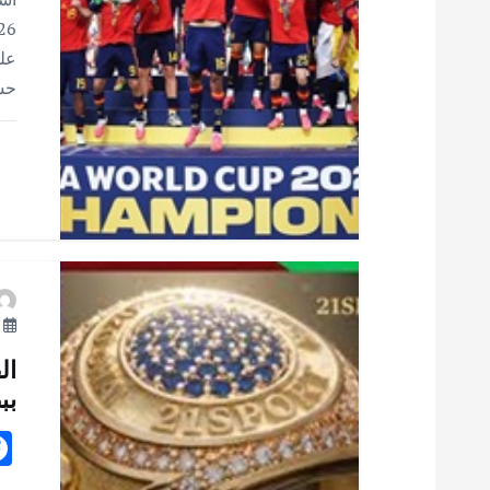
ا
ل
على
حس
ا
ت
يو
بب