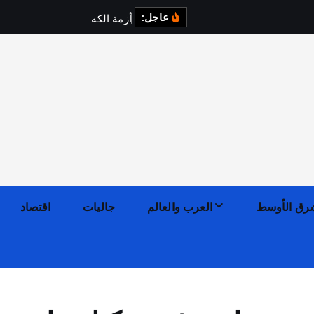
عاجل:
أ
ز
م
ة
ا
ل
ك
ه
ر
ب
ا
ء
ف
ي
رق الأوسط
العرب والعالم
جاليات
اقتصاد