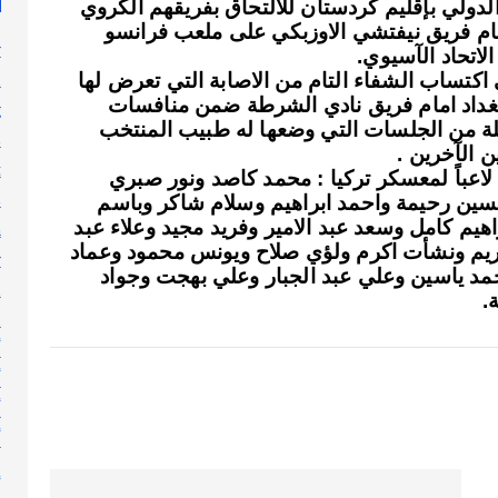
لدولي بإقليم كردستان للالتحاق بفريقهم الكروي
مام فريق نيفتشي الاوزبكي على ملعب فرانسو
y
n
اكتساب الشفاء التام من الاصابة التي تعرض لها
 بغداد امام فريق نادي الشرطة ضمن منافسات
g
 سلسلة من الجلسات التي وضعها له طبيب المنتخب
s
ن الآخرين .
t
لجدير بالذكر ان المدرب البرازيلي زيكو اختار 33 لاعباً لمعسكر تركيا : محمد كاصد ونور صبري
s
ين رحيمة واحمد ابراهيم وسلام شاكر وباسم
م كامل وسعد عبد الامير وفريد مجيد وعلاء عبد
h
يم ونشأت اكرم ولؤي صلاح ويونس محمود وعماد
y
د ياسين وعلي عبد الجبار وعلي بهجت وجواد
l
.
n
أ
أ
أ
أ
إ