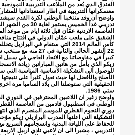
الفندق الذي يُعد من الملاعب التدريبية النموذجية ال
معسكراتها التدريبية في اطار استعداداتها للمشارك
واوضح ان وفد منتخبنا الوطني لكرة القدم سيشد 
تدريبي غداً الخميس ي
العاصمة الاردنية عمّان قبل ثلاثة ايام من موعد ال
الشقيق على ملعب عمّان الدولي في افتتاح منافس
كأس العالم 2014 التي ستقام في البرا
22 الشهر الحالي والثاني
كبيراً في مفاوضاتنا مع الاتحاد العاجي في سبيل اق
زيكو الذي يأمل من هاتين المباراتين زيادة الانسجا
للوصول الى التشكيلة الاساسية المناسبة التي سيلع
الأصلح والأفضل لها حيث نعول كثيراً على نتيجتها 
الحقيقية التي ستوصلنا الى بلاد السامبا مرة اخر
ستي 1986.
واوضح زغير ان اللاعبين المحترفين في الدوري ا
الوطني في اسطنبول قادمين من العاصمة القطري
دوري النجوم القطري للموسم المنصرم الذي انت
التشكيلة التي اعلنها المدرب البرازيلي زيكو مؤ
للحفاظ على اللياقة البدنية وانسجامهم السريع مع
التدريبي ، مشيرا الى ان لاعبي نادي اربيل الاربع