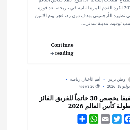
ar
at
ai
it
e
ت
2026 لكرة القدم للمرة الثانية في تاريخه، بعد فوزه
e
s
l
te
b
ث
 نظيره الأرجنتيني بهدف دون رد، فجر يوم الاثنين
ج
A
r
o
ب توقيت مدينة سدني…
ر
p
o
ر
p
k
ر
Continue
س
reading
ط
ع
ع
وطن برس
أهم الأخبار
,
رياضة
غ
ليو 18, 2026
26 views
ف
الفيفا يخصص 30 خاتماً للفريق الفائز
ق
طولة كأس العالم 2026
ك
ك
S
W
E
T
F
ك
h
h
m
w
ac
ل