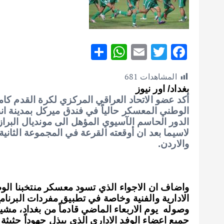
S
W
E
T
F
h
h
m
w
ac
المشاهدات
681
ar
at
ai
it
e
بغداد/ اور نيوز
e
s
l
te
b
أكد عضو الاتحاد العراقي المركزي لكرة القدم كا
o
r
A
الوطني المعسكر حالياً في فندق ميركل بمدينة ا
p
o
لاسيما بعد ان أوقعته القرعة في المجموعة الثانية
p
k
والاردن.
واضاف ان الاجواء الذي تسود معسكر منتخبنا الوطن
الادارية والفنية وخاصة في تطبيق مفردات البرنام
وصوله يوم الاربعاء الماضي قادماً من بغداد، مشيراً
جميع اعضاء الوفد الاداري الذي يبذل جهوداً حثيث