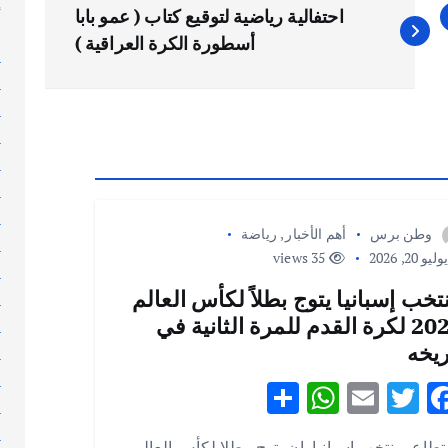
إ
احتفالية رياضية لتوقيع كتاب ( عمو بابا
إ
أسطورة الكرة العراقية )
ا
ا
ا
ا
ا
ا
ا
وطن برس
أهم الأخبار
,
رياضة
ا
ليو 20, 2026
35 views
ا
تخب إسبانيا يتوج بطلاً لكأس العالم
ا
2026 لكرة القدم للمرة الثانية في
ا
ريخه
ا
ا
S
W
E
T
F
ا
h
h
m
w
ac
ا
طاع منتخب إسبانيا ان يتوج بطلا لكأس العالم