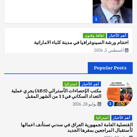
1
أهم الأخبار
ثقافة وفنون
اختتام ورشة السينوغرافيا في مدينة كلباء الاماراتية
أغسطس 3, 2026
Popular Posts
أهم الأخبار
جاليات
غير مصنف
قصة نجاح العراقي عمر الشمري الذي
اصبح بطلاً لأستراليا بلعبة كمال الاجسام
أهم الأخبار
استراليا
يوليو 30, 2026
مكتب الإحصاءات الأسترالي (ABS) يجري عملية
2
التعداد السكاني في11 من الشهر المقبل
يوليو 28, 2026
1
أهم الأخبار
تحقيقات
هوي آن… مدينة الفوانيس وسحر التاريخ
أهم الأخبار
استراليا
يوليو 30, 2026
القنصلية العامة لجمهورية العراق في سدني تستأنف اعمالها
3
لأستقبال المراجعين بمقرها الجديد