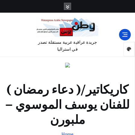
جريدة عراقية عربية مستقلة تصدر
في استراليا
كاريكاتير/( دعاء رمضان )
للفنان يوسف الموسوي –
ملبورن
Home