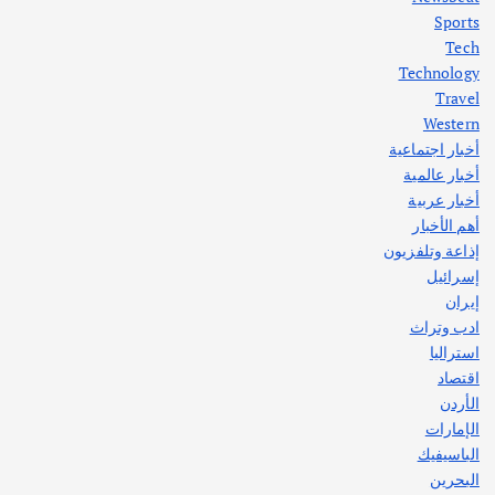
Sports
أهم الأخبار
ثقافة وفنون
Tech
اختتام ورشة السينوغرافيا في مدينة كلباء الاماراتية
Technology
أغسطس 3, 2026
Travel
Western
أخبار اجتماعية
أهم الأخبار
جاليات
غير مصنف
أخبار عالمية
قصة نجاح العراقي عمر الشمري الذي
اصبح بطلاً لأستراليا بلعبة كمال الاجسام
أخبار عربية
يوليو 30, 2026
أهم الأخبار
2
إذاعة وتلفزيون
إسرائيل
إيران
ادب وتراث
استراليا
اقتصاد
الأردن
الإمارات
الباسيفيك
البحرين