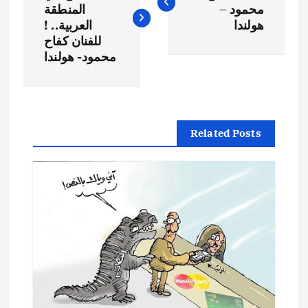
محمود –
المنطقة
فّ
هولندا
العربية.. !
للفنان كفاح
ح
محمود- هولندا
ا
ل
Related Posts
م
ق
ا
ل
ا