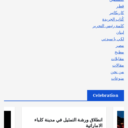
قطر
كاريكاتير
كُتاب الجريدة
كلمة رئيس التحرير
لبنان
لكي يا سيدتي
مصر
مطبخ
مقابلات
مقالات
من نحن
منوعات
Celebration
أهم الأخبار
ثقافة وفنون
انطلاق ورشة التمثيل في مدينة كلباء
الاماراتية