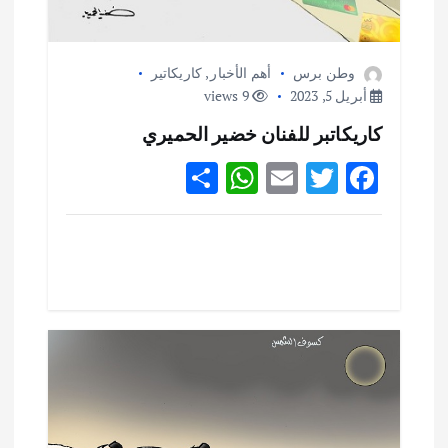
ت
وطن برس
أهم الأخبار
,
كاريكاتير
أبريل 5, 2023
9 views
كاريكاتبر للفنان خضير الحميري
S
W
E
T
F
h
h
m
w
ac
ar
at
ai
it
e
e
s
l
te
b
A
r
o
p
o
p
k