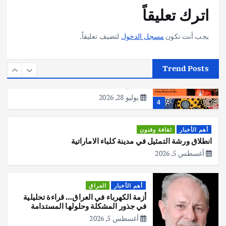
p
k
اترك تعليقاً
هوي آن… مدينة الفوانيس وسحر التاريخ
يوليو 30, 2026
3
يجب أنت تكون
مسجل الدخول
لتضيف تعليقاً.
أهم الأخبار
استراليا
مكتب الإحصاءات الأسترالي (ABS) يجري
Trend Posts
عملية التعداد السكاني في11 من الشهر
المقبل
يوليو 28, 2026
4
أهم الأخبار
ثقافة وفنون
انطلاق ورشة التمثيل في مدينة كلباء الاماراتية
أغسطس 5, 2026
أهم الأخبار
العراق
أزمة الكهرباء في العراق… قراءة تحليلية
في جذور المشكلة وحلولها المستدامة
أغسطس 5, 2026