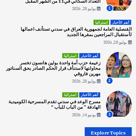
التعداد السكاني في11 من الشهر المقبل
يوليو 28, 2026
1
أهم الأخبار
تحقيقات
هوي آن… مدينة الفوانيس وسحر التاريخ
أهم الأخبار
استراليا
يوليو 30, 2026
القنصلية العامة لجمهورية العراق في سدني تستأنف اعمالها
3
لأستقبال المراجعين بمقرها الجديد
يوليو 28, 2026
أهم الأخبار
استراليا
مكتب الإحصاءات الأسترالي (ABS) يجري
أهم الأخبار
استراليا
عملية التعداد السكاني في11 من الشهر
زعيمة حزب أمة واحدة بولين هانسون تخسر
المقبل
محاولتها لاستنأف قرار الحكم الصادر بحق السناتور
يوليو 28, 2026
مهرين فاروقي
4
يوليو 28, 2026
2
أهم الأخبار
ثقافة وفنون
أهم الأخبار
استراليا
انطلاق ورشة التمثيل في مدينة كلباء الاماراتية
مسرح الوعد في سدني تقدم المسرحية الكوميدية
أغسطس 5, 2026
الهادفة ” من الباب للباب “
يونيو 14, 2026
3
أهم الأخبار
العراق
أزمة الكهرباء في العراق… قراءة تحليلية
Explore Topics