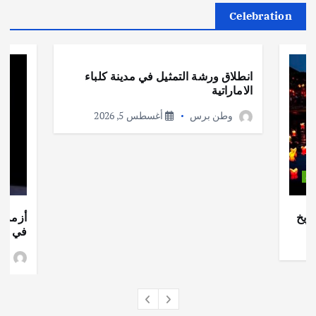
Celebration
أهم الأخبار
ثقافة وفنون
انطلاق ورشة التمثيل في مدينة كلباء
الاماراتية
وطن برس
أغسطس 5, 2026
ات
ريخ
أزمة ا
في جذو
وط