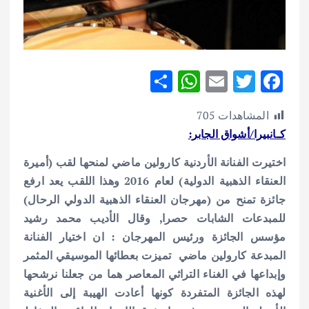
S
W
E
T
F
h
h
m
w
ac
المشاهدات
705
ar
at
ai
it
e
كـانبيرا/أشواق الجابر:
e
s
l
te
b
اختيرت الفنانة الأردنية كارولين ماضي لمنحها لقب (أميرة
A
r
o
العنقاء الذهبية الدولية) لعام 2016 وهذا اللقب يعد ارفع
p
o
جائزة تمنح من (مهرجان العنقاء الذهبية الدولي الرحال)
p
k
للمبدعات الشابات حصرا, وقال الأديب محمد رشيد
مؤسس الجائزة ورئيس المهرجان : ان اختيار الفنانة
المبدعة كارولين ماضي تميزت بعطائها الموسيقي المثمر
وإبداعها في الغناء التراثي المعاصر هما من جعلنا نرشحها
لهذه الجائزة المتفردة كونها أعادت الهيبة إلى الأغنية