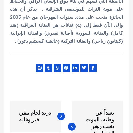
الأصيلة التي تسهم في بناء ذوق الإنسان الراقي والحفاظ
على هوية التراث للموسيقى الشرقية . يذكر أن هذه
الجائزة منحت على مدى سنوات المهرجان من عام 2003
والى الآن فقط إلى (4) فنانات هي الفنانة العراقية (هند
كامل) والفنانة السورية (أصالة نصري) والفنانة الإيرانية
(كيتايون رياحي) والفنانة التركية (عائشة كيجيتيم باتور) .
ت
بعيداً عن
دريد لحام ينفي
ص
وطنه، الموت
خبر وفاته
يغيب زهير