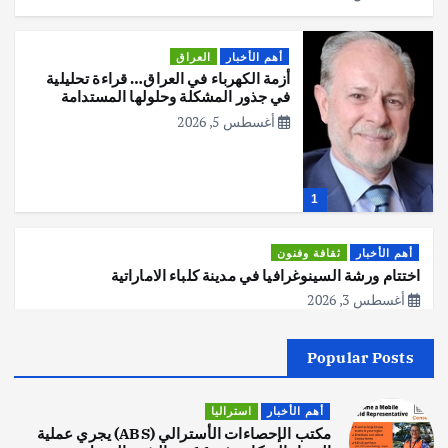
أهم الأخبار
العراق
أزمة الكهرباء في العراق… قراءة تحليلية
في جذور المشكلة وحلولها المستدامة
أغسطس 5, 2026
1
أهم الأخبار
ثقافة وفنون
اختتام ورشة السينوغرافيا في مدينة كلباء الاماراتية
أغسطس 3, 2026
Popular Posts
أهم الأخبار
جاليات
غير مصنف
قصة نجاح العراقي عمر الشمري الذي
اصبح بطلاً لأستراليا بلعبة كمال الاجسام
أهم الأخبار
استراليا
يوليو 30, 2026
مكتب الإحصاءات الأسترالي (ABS) يجري عملية
2