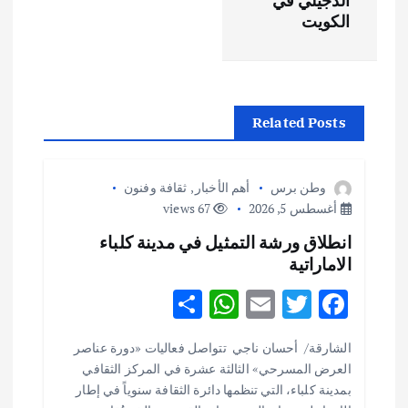
فّ
الدجيلي في
الكويت
ح
ا
Related Posts
ل
م
وطن برس
أهم الأخبار
,
ثقافة وفنون
أغسطس 5, 2026
67 views
ق
انطلاق ورشة التمثيل في مدينة كلباء
الاماراتية
ا
S
W
E
T
F
ل
h
h
m
w
ac
الشارقة/ أحسان ناجي تتواصل فعاليات «دورة عناصر
ar
at
ai
it
e
ا
العرض المسرحي» الثالثة عشرة في المركز الثقافي
e
s
l
te
b
بمدينة كلباء، التي تنظمها دائرة الثقافة سنوياً في إطار