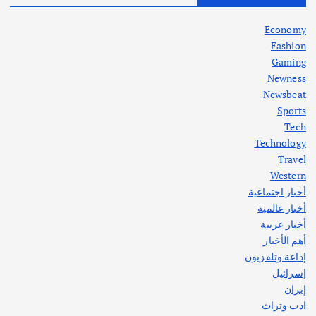
في جذور المشكلة وحلولها المستدامة
أغسطس 5, 2026
Economy
Fashion
Gaming
Newness
1
Newsbeat
Sports
أهم الأخبار
ثقافة وفنون
Tech
اختتام ورشة السينوغرافيا في مدينة كلباء الاماراتية
Technology
أغسطس 3, 2026
Travel
Western
أخبار اجتماعية
أهم الأخبار
جاليات
غير مصنف
أخبار عالمية
قصة نجاح العراقي عمر الشمري الذي
اصبح بطلاً لأستراليا بلعبة كمال الاجسام
أخبار عربية
يوليو 30, 2026
أهم الأخبار
2
إذاعة وتلفزيون
إسرائيل
إيران
ادب وتراث