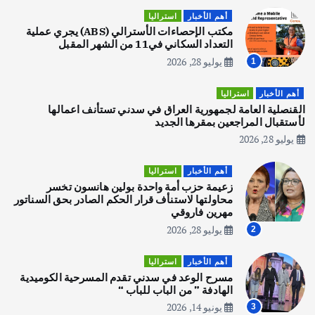
اصبح بطلاً لأستراليا بلعبة كمال الاجسام
أهم الأخبار
استراليا
يوليو 30, 2026
مكتب الإحصاءات الأسترالي (ABS) يجري عملية
2
التعداد السكاني في11 من الشهر المقبل
يوليو 28, 2026
1
أهم الأخبار
تحقيقات
هوي آن… مدينة الفوانيس وسحر التاريخ
أهم الأخبار
استراليا
يوليو 30, 2026
القنصلية العامة لجمهورية العراق في سدني تستأنف اعمالها
3
لأستقبال المراجعين بمقرها الجديد
يوليو 28, 2026
أهم الأخبار
استراليا
مكتب الإحصاءات الأسترالي (ABS) يجري
أهم الأخبار
استراليا
عملية التعداد السكاني في11 من الشهر
زعيمة حزب أمة واحدة بولين هانسون تخسر
المقبل
محاولتها لاستنأف قرار الحكم الصادر بحق السناتور
يوليو 28, 2026
مهرين فاروقي
4
يوليو 28, 2026
2
أهم الأخبار
ثقافة وفنون
أهم الأخبار
استراليا
انطلاق ورشة التمثيل في مدينة كلباء الاماراتية
مسرح الوعد في سدني تقدم المسرحية الكوميدية
أغسطس 5, 2026
الهادفة ” من الباب للباب “
يونيو 14, 2026
3