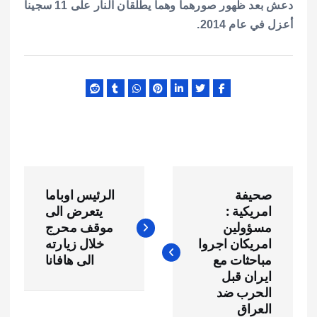
دعش بعد ظهور صورهما وهما يطلقان النار على 11 سجينا
أعزل في عام 2014.
ت
صحيفة
الرئيس اوباما
ص
امريكية :
يتعرض الى
مسؤولين
موقف محرج
فّ
امريكان اجروا
خلال زيارته
مباحثات مع
الى هافانا
ح
ايران قبل
الحرب ضد
العراق