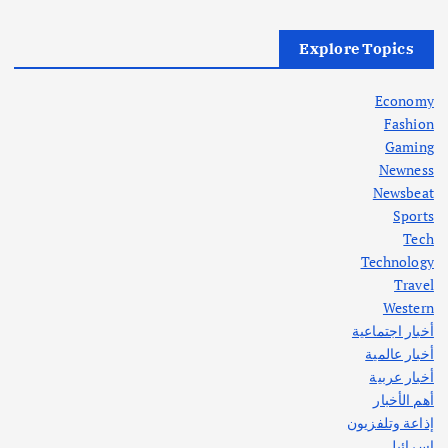
أهم الأخبار
العراق
أزمة الكهرباء في العراق… قراءة تحليلية
Explore Topics
في جذور المشكلة وحلولها المستدامة
أغسطس 5, 2026
Economy
Fashion
Gaming
Newness
1
Newsbeat
Sports
أهم الأخبار
ثقافة وفنون
Tech
اختتام ورشة السينوغرافيا في مدينة كلباء الاماراتية
Technology
أغسطس 3, 2026
Travel
Western
أخبار اجتماعية
أهم الأخبار
جاليات
غير مصنف
أخبار عالمية
قصة نجاح العراقي عمر الشمري الذي
اصبح بطلاً لأستراليا بلعبة كمال الاجسام
أخبار عربية
يوليو 30, 2026
أهم الأخبار
2
إذاعة وتلفزيون
إسرائيل