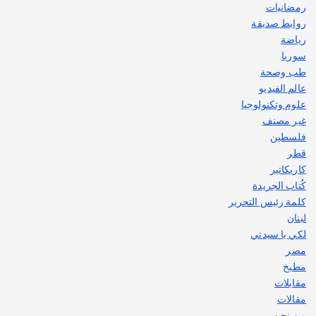
رمضانيات
روابط صديقة
رياضة
سوريا
طب وصحة
عالم الفيديو
علوم وتكنولوجيا
غير مصنف
فلسطين
قطر
كاريكاتير
كُتاب الجريدة
كلمة رئيس التحرير
لبنان
لكي يا سيدتي
مصر
مطبخ
مقابلات
مقالات
من نحن