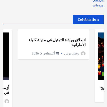
منوعات
Celebration
أهم الأخبار
ثقافة وفنون
انطلاق ورشة التمثيل في مدينة كلباء
الاماراتية
وطن برس
أغسطس 5, 2026
ات
ريخ
أزمة ا
في جذو
وط