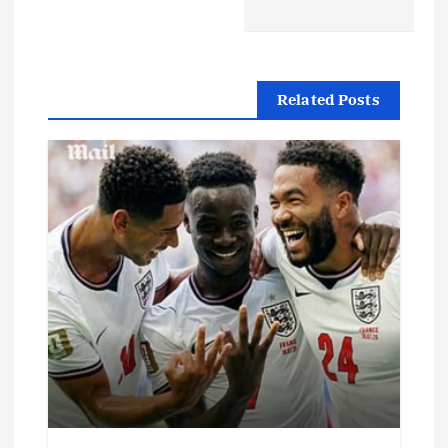
ا
ل
م
Related Posts
ق
ا
ل
ا
ت