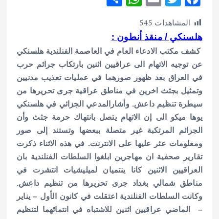
h
h
m
w
ac
المشاهدات
545
ar
at
ai
it
e
هلسنكي / منقذ أنطون :
e
s
l
te
b
كشف مكتب الادعاء العام في العاصمة الفنلندية هلسنكي
A
r
o
عن توجيه الاتهام الى عراقيين اثنين بارتكاب جرائم حرب
p
o
في العراق بعد ظهور صورهما في عمليات تعذيب مدنيين
p
k
وتمثيل بجثث اخرين في مناطق عراقية جرى تحريرها من
سيطرة تنظيم داعش. وأشارالمدعي الجزائي في هلسنكي
يوها ميكو الى إن الاتهام يتصل بانتهاك حرمة جثث وأن
الجرائم المرتكبة غير متصلة ببعضها وتستند إلى صور
ومعلومات عثر عليها على الانترنت. في هذه الاثناء ذكرت
تقارير صحفية ان مهاجرين ابلغوا السلطات الفنلندية بان
العراقيين الاثنين كانا ينتميان لميليشيات انتشرت في
مناطق شمالي بغداد جرى تحريرها من تنظيم داعش.
وكانت السلطات الفنلندية اعتقلت في كانون الأول – يناير
– الماضي عراقيين اثنين للاشتباه في انتمائهما لتنظيم