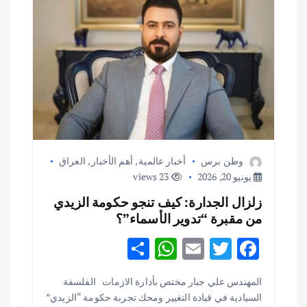
وطن برس
أخبار عالمية
,
أهم الأخبار
,
العراق
يونيو 20, 2026
23 views
زلزال الجدارة: كيف تنجو حكومة الزيدي
من مقبرة “تدوير الأسماء”؟
S
W
E
T
F
h
h
m
w
ac
أهم الأخبار
ثقافة وفنون
المهندس علي جبار مختص بأدارة الازمات الفلسفة
ar
at
ai
it
e
اختتام ورشة السينوغرافيا في مدينة كلباء الاماراتية
السيادية في قيادة التغيير ومحك تجربة حكومة “الزيدي”