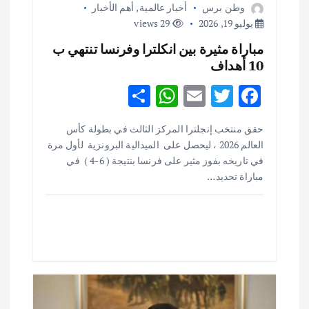
وطن برس
أخبار عالمية
,
أهم الأخبار
يوليو 19, 2026
29 views
مباراة مثيرة بين انكلترا وفرنسا تنتهي ب
10 أهداف
S
W
E
T
F
h
h
m
w
ac
حقق منتخب إنجلترا المركز الثالث في بطولة كأس
ar
at
ai
it
e
العالم 2026 ، ليحصل على الميدالية البرونزية لأول مرة
e
s
l
te
b
في تاريخه بفوز مثير على فرنسا بنتيجة ( 6-4 ) في
o
مباراة تحديد…
r
A
p
o
p
k