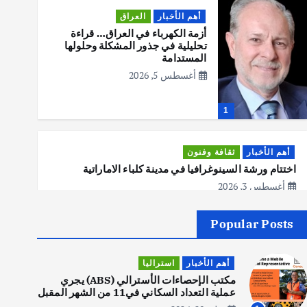
أهم الأخبار
العراق
أزمة الكهرباء في العراق… قراءة
تحليلية في جذور المشكلة وحلولها
المستدامة
أغسطس 5, 2026
1
أهم الأخبار
ثقافة وفنون
اختتام ورشة السينوغرافيا في مدينة كلباء الاماراتية
أغسطس 3, 2026
Popular Posts
أهم الأخبار
جاليات
غير مصنف
قصة نجاح العراقي عمر الشمري الذي
أهم الأخبار
استراليا
اصبح بطلاً لأستراليا بلعبة كمال
الاجسام
مكتب الإحصاءات الأسترالي (ABS) يجري
عملية التعداد السكاني في11 من الشهر المقبل
يوليو 30, 2026
2