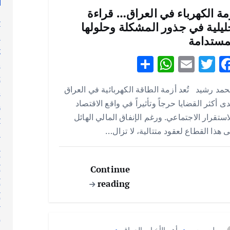
مة الكهرباء في العراق… قراءة
y
ليلية في جذور المشكلة وحلولها
n
مستدامة
g
S
W
E
T
F
s
h
h
m
w
ac
t
مد رشيد تُعد أزمة الطاقة الكهربائية في العراق
ar
at
ai
it
e
s
ى أكثر القضايا حرجاً وتأثيراً في واقع الاقتصاد
h
e
s
l
te
b
استقرار الاجتماعي. ورغم الإنفاق المالي الهائل
y
A
r
o
 هذا القطاع لعقود متتالية، لا تزال…
l
p
o
n
p
k
أ
Continue
أ
reading
أ
أ
إ
وطن برس
أهم الأخبار
,
العراق