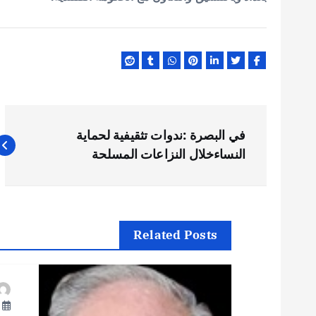
ت
في البصرة :ندوات تثقيفية لحماية
ص
النساءخلال النزاعات المسلحة
فّ
ح
Related Posts
ا
أ