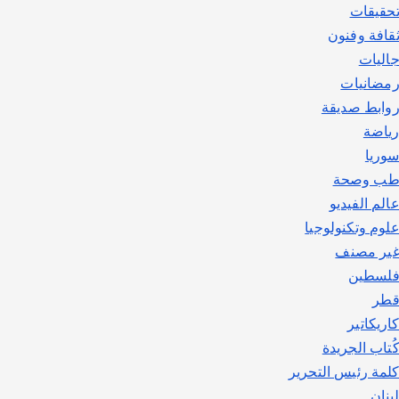
حقيقات
قافة وفنون
اليات
مضانيات
وابط صديقة
ياضة
وريا
ب وصحة
الم الفيديو
لوم وتكنولوجيا
ير مصنف
لسطين
طر
اريكاتير
ُتاب الجريدة
لمة رئيس التحرير
بنان