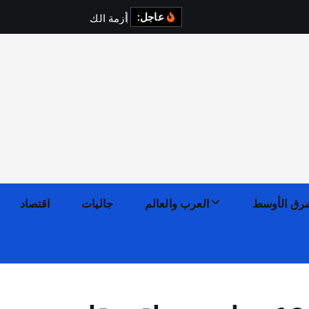
عاجل:
أ
ز
م
ة
ا
ل
ك
ه
ر
ب
ا
ء
ف
رق الأوسط
العرب والعالم
جاليات
اقتصاد