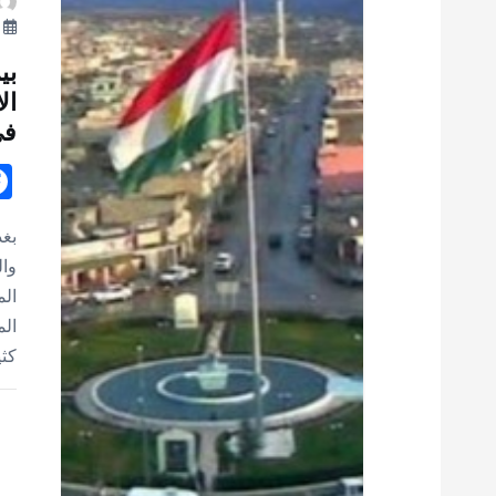
يو
بي
ال
في
بغد
وال
الم
الم
كث