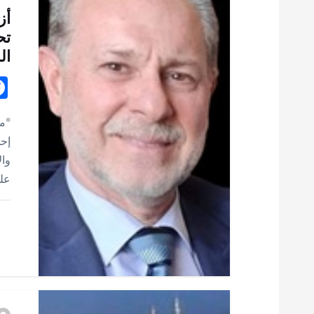
ل
أز
م
تح
ال
ق
ا
*مح
إحد
ل
وال
على
ا
ت