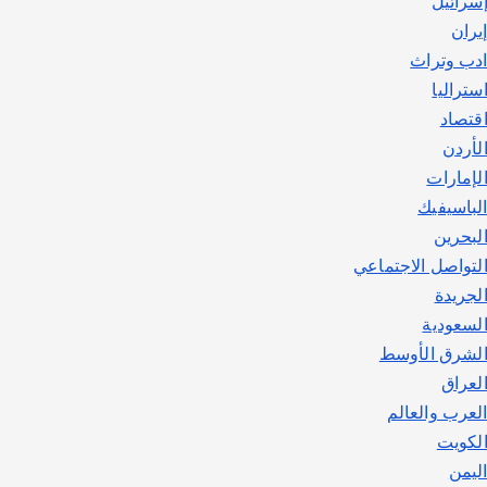
سرائيل
يوليو 30, 2026
2
يران
دب وتراث
ستراليا
قتصاد
لأردن
لإمارات
لباسيفيك
لبحرين
لتواصل الاجتماعي
لجريدة
لسعودية
لشرق الأوسط
لعراق
لعرب والعالم
لكويت
ليمن