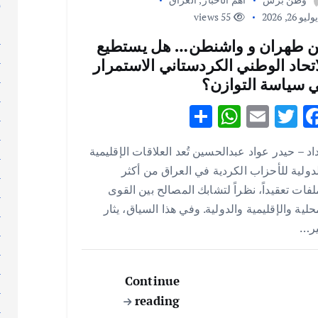
إ
ليو 26, 2026
55 views
إ
ا
ن طهران و واشنطن… هل يستطيع
ا
اتحاد الوطني الكردستاني الاستمرار
ا
 سياسة التوازن؟
ا
S
W
E
T
F
ا
h
h
m
w
ac
ا
اد – حيدر عواد عبدالحسين تُعد العلاقات الإقليمية
ا
ar
at
ai
it
e
دولية للأحزاب الكردية في العراق من أكثر
ا
e
s
l
te
b
لفات تعقيداً، نظراً لتشابك المصالح بين القوى
ا
A
r
o
حلية والإقليمية والدولية. وفي هذا السياق، يثار
ا
p
o
ير…
ا
p
k
ا
ا
Continue
ا
reading
ا