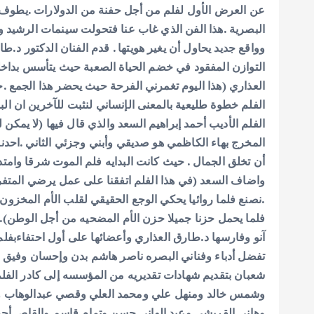
عن العرض الأول لفلم من أجل حفنة من الدولارات .يطوف شو
البصرية .هذا الفن الذي غاب عنا فتحولت سينمات الرشيد 
وواقع جديد يحاول أن يغير هويتها . قدم الفنان الدكتور د.ط
التوازن المفقود في خضم الحياة الصعبة حيث يتأسس بداخلها
العذاري (هذا اليوم تغمرني الفرحة حيث يحضر هذا الجمع .ح
الفلم خطوة طليعية بالمعنى الإنساني لنثبت للآخرين ان الب
الفلم الأديب أحمد إبراهيم السعد والذي قال فيها (لا يمكن 
المخرج بهاء الكاظمي هو صديقي وأبني وجزئي الثاني .احدنا
أن تخلق الجمال . حيث كانت البدايه فلم الموت شرقا وامت
واضاف السعد (في هذا الفلم اتفقنا على عمل يرضي المتف
.نصنع فلما روائيا يحكي الوجع الحقيقي لقلب الأم المخزون
فلما يحمل حزنا جميلا حزن الأم المضحيه من أجل الوطن).
آنو وفارسها د.طارق العذاري وأعضائها على أول احتفاءبفلم
تفضل أدباء وفناني البصره ناصر هاشم بدن وإحسان وفي
شعبان بتقديم شهادات تقديريه من المؤسسه إلى كادر الفلم
وشمس خالد ومنهل علي ومحمد العلي وقصي عبدالوهاب 
وهاني القريشي وعبد الهاني حسن وتمام قاسم والقاص أحمد