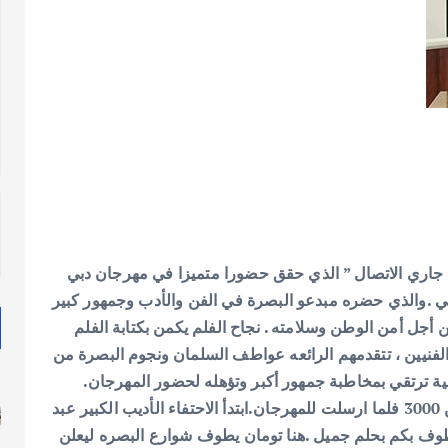
م جاري الاتصال ” الذي حقق حضورا متميزا في مهرجان دبي
ظمي .والذي حضره مبدعو البصرة في الفن والأدب وجمهور كبير
أجل أمن الوطن وسلامته . نجاح الفلم يكمن بكتابة الفلم
الفنيين ، تتقدمهم الرائعه عواطف السلمان ونجوم البصرة من
ية ترتقي بمخاطبة جمهور أكبر وتؤهله لحضور المهرجان.
تم اختيار الفلم مع 80 فلما للمشاركه بمهرجان دبي من بين 3000 فلما ارسلت للمهرجان.ابتدأ الاحتفاء الأديب الكبير عبد
وف بكم بحلم جميل .هنا تومان يطوف شوارع البصره ليعلن