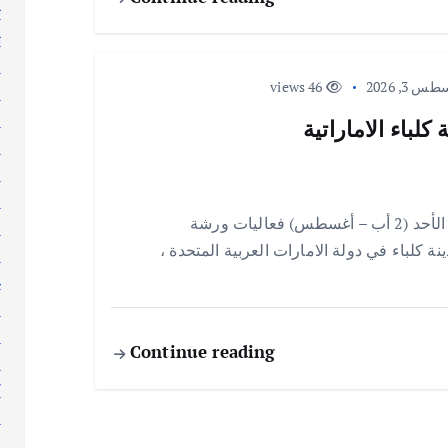
ت
ث
ج
 3, 2026
46 views
ر
ر
لباء الاماراتية
ر
س
ط
الشارقه / إحسان ناجي اختُتمت مساء يوم امس الأحد (2 أب – أغسطس) فعاليات ورشة
ع
ينة كلباء في دولة الامارات العربية المتحدة ،
ع
غ
ف
ق
Continue reading
ك
ك
ك
ل