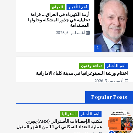
أهم الأخبار
العراق
أزمة الكهرباء في العراق… قراءة
تحليلية في جذور المشكلة وحلولها
المستدامة
أغسطس 5, 2026
1
أهم الأخبار
ثقافة وفنون
اختتام ورشة السينوغرافيا في مدينة كلباء الاماراتية
أغسطس 3, 2026
Popular Posts
أهم الأخبار
جاليات
غير مصنف
قصة نجاح العراقي عمر الشمري الذي
أهم الأخبار
استراليا
اصبح بطلاً لأستراليا بلعبة كمال
الاجسام
مكتب الإحصاءات الأسترالي (ABS) يجري
عملية التعداد السكاني في11 من الشهر المقبل
يوليو 30, 2026
2