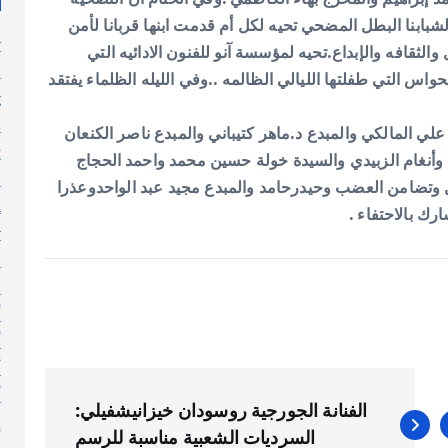
شبابنا البطل المضحي تحيه لكل أم قدمت ابنها قربانا لأمن
y
الثقافه والإبداع.
تحيه لمؤسسة آنو للفنون الادائيه التي
n
اس التي طفلتها الليالي الظالمه ..وفي الليله الظلماء يفتقد
g
s
لي المالكي والمبدع د.ماهر كتيباني والمبدع ناصر الكنعان
t
ي وأنغام الزبيدي والسيدة خولة حسين محمد واحمد الحجاج
s
تضامن العضب وحيدرحامد والمبدع مجيد عبد الواحدوعذرا
h
ك بالاحتفاء .
y
l
n
أ
أ
أ
أ
الفنانة الجورجية روسودان خيزانيشفيلي:
إ
السرديات الشعبية مناسبة للرسم