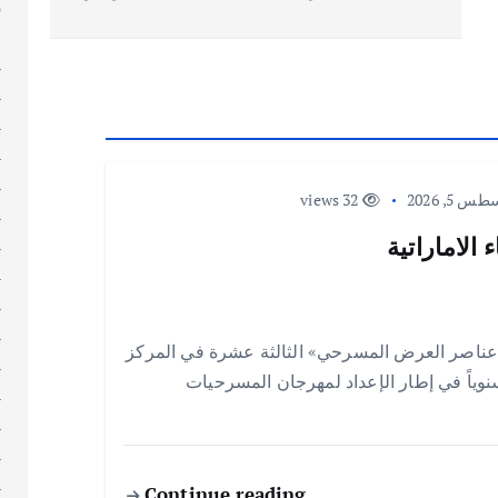
إ
إ
ا
ا
ا
ا
ا
 5, 2026
32 views
ا
ا
الاماراتية
ا
ا
ا
عناصر العرض المسرحي» الثالثة عشرة في المركز
ا
 سنوياً في إطار الإعداد لمهرجان المسرحيات
ا
ا
ا
ا
Continue reading