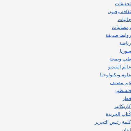
حقيقات
قافة وفنون
اليات
مضانيات
وابط صديقة
ياضة
وريا
ب وصحة
الم الفيديو
لوم وتكنولوجيا
ير مصنف
لسطين
طر
اريكاتير
ُتاب الجريدة
لمة رئيس التحرير
بنان