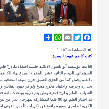
S
W
E
T
F
h
h
m
w
ac
المشاهدات
1٬567
ar
at
ai
it
e
كتب كاظم عبود/ البصرة:
e
s
l
te
b
A
r
o
اقامت مؤسسة آنو للفنون الادائيه جلسة احتفاء بكادر” فل
السينمائي .الدوره الثانيه عشر .للمخرج المبدع بهاء الكا
p
o
.
الفلم يحمل كما من الحزن العميق حزن منبعه التضحيه من 
p
k
بجداره وحرفيه واجتهاد مخرج مبدع وتوافر جهود الفنانين و
الشباب . الفلم يطرح قضية وطن يتم غزوه ويتحدث بلغه فن
الكريم العامري بصوره رائعة عن ذكريات الأمس.دعوني اط