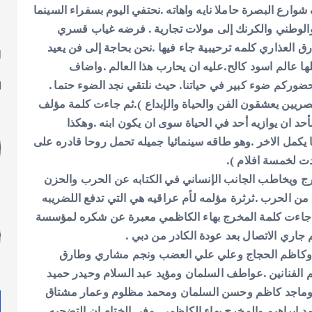
ارع البصرة حاملا نايه واهاته .نحتفي اليوم بسفراء السينما
والوطني والكرنك إلى مولات تجارية . فرضه غياب قسري
ارق العذاري كلمه ترحيبية جاء فيها .نحن بحاجة إلى فن يعيد
ا
 عالم اسود كالح.عليه ان يحارب هذا العالم .
واضاف
ل
ضوركم ضوء كبير في حياتنا. حيث نلتقي نجد الضوء حتما .
صريين يعشقون الفن والحياة والإبداع ).
ثم جاءت كلمة مؤلف
لأحد ان يوازيه أحد في الحياة سوى ان يكون ابنه .وهكذا
 يكمل الاخر .وهو طاقه سينمائيا جميله تحمل روحا قادره على
دت لخمسة افلام ).
رج ويخاطب الجانب الإنساني في الكتابه عن الحرب والحزن
 من الحرب .ثرثرة مؤلمه لأم عراقيه هي التي تدفع اللضريبه
جاءت كلمة المخرج بهاء الكاظمي معبرة عن شكره لمؤسسة
 جاري الاتصال بعد عودة الكادر من دبي .
ق وكاظم الحجاج وعلي علي العضب ونجم مشاري وطارق
 الفنانين .عواطف السلمان ومؤيد عبد السلام وحيدر حميد
وماجد كاظم وحسن السلمان ومحمد مظلوم وعمار مشتاق
 إبراهيم والمخرج بهاء الكاظمي .
وفي الختام ان التضحيه