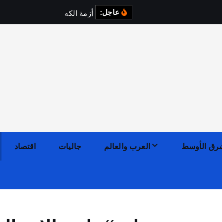
عاجل:
أ
ز
م
ة
ا
ل
ك
ه
ر
ب
ا
ء
ف
رق الأوسط
العرب والعالم
جاليات
اقتصاد