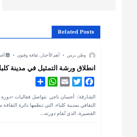
ص
فّ
ح
Related Posts
ا
وطن برس
أهم الأخبار
,
ثقافة وفنون
أغسطس
ل
انطلاق ورشة التمثيل في مدينة كلباء 
S
W
E
T
F
م
h
h
m
w
ac
الشارقة/ أحسان ناجي تتواصل فعاليات «دورة 
ق
e
it
ai
at
ar
الثقافي بمدينة كلباء، التي تنظمها دائرة الثقافة
e
s
l
te
b
القصيرة، الذي تُقام دورته…
ا
A
r
o
p
o