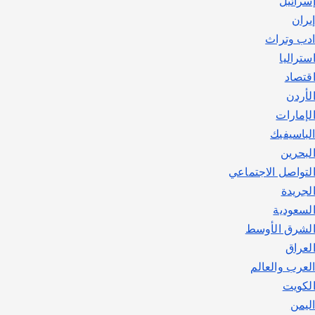
سرائيل
يوليو 30, 2026
2
يران
دب وتراث
ستراليا
قتصاد
لأردن
لإمارات
لباسيفيك
لبحرين
لتواصل الاجتماعي
لجريدة
لسعودية
لشرق الأوسط
لعراق
لعرب والعالم
لكويت
ليمن