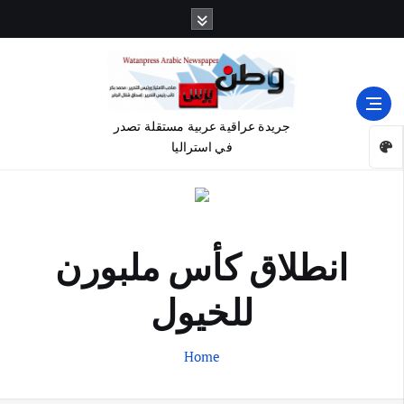
جريدة عراقية عربية مستقلة تصدر
في استراليا
انطلاق كأس ملبورن
للخيول
Home