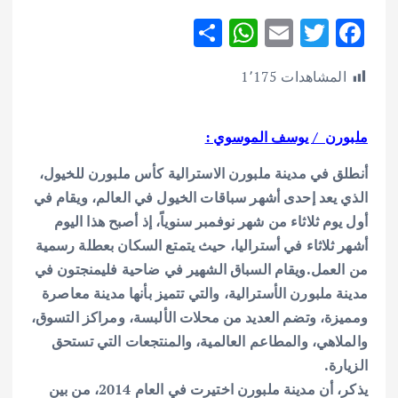
S
W
E
T
F
h
h
m
w
ac
المشاهدات
1٬175
ar
at
ai
it
e
e
s
l
te
b
ملبورن / يوسف الموسوي :
A
r
o
p
o
أنطلق في مدينة ملبورن الاسترالية كأس ملبورن للخيول،
p
k
الذي يعد إحدى أشهر سباقات الخيول في العالم، ويقام في
أول يوم ثلاثاء من شهر نوفمبر سنوياً، إذ أصبح هذا اليوم
أشهر ثلاثاء في أستراليا، حيث يتمتع السكان بعطلة رسمية
من العمل.
ويقام السباق الشهير في ضاحية فليمنجتون في
مدينة ملبورن الأسترالية، والتي تتميز بأنها مدينة معاصرة
ومميزة، وتضم العديد من محلات الألبسة، ومراكز التسوق،
والملاهي، والمطاعم العالمية، والمنتجعات التي تستحق
الزيارة.
يذكر، أن مدينة ملبورن اختيرت في العام 2014، من بين