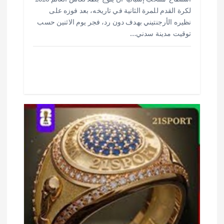
ar
at
ai
it
e
لكرة القدم للمرة الثانية في تاريخه، بعد فوزه على
e
s
l
te
b
نظيره الأرجنتيني بهدف دون رد، فجر يوم الاثنين حسب
o
r
توقيت مدينة سدني…
A
p
o
p
k