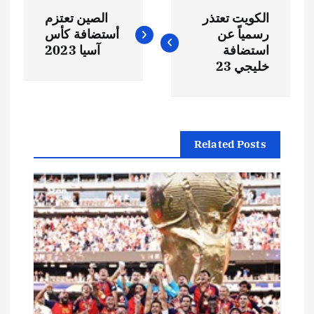
ت
الكويت تعتذر
الصين تعتزم
ص
رسمياً عن
أستضافة كأس
استضافة
آسيا 2023
فّ
خليجي 23
ح
ا
Related Posts
ل
م
ق
ا