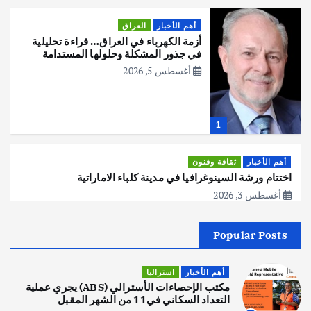
أهم الأخبار
العراق
أزمة الكهرباء في العراق… قراءة تحليلية
في جذور المشكلة وحلولها المستدامة
أغسطس 5, 2026
1
أهم الأخبار
ثقافة وفنون
اختتام ورشة السينوغرافيا في مدينة كلباء الاماراتية
أغسطس 3, 2026
Popular Posts
أهم الأخبار
جاليات
غير مصنف
قصة نجاح العراقي عمر الشمري الذي
اصبح بطلاً لأستراليا بلعبة كمال الاجسام
أهم الأخبار
استراليا
يوليو 30, 2026
مكتب الإحصاءات الأسترالي (ABS) يجري عملية
2
التعداد السكاني في11 من الشهر المقبل