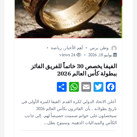
وطن برس
أهم الأخبار
,
رياضة
يوليو 18, 2026
24 views
الفيفا يخصص 30 خاتماً للفريق الفائز
ببطولة كأس العالم 2026
S
W
E
T
F
h
h
m
w
ac
أهم الأخبار
ثقافة وفنون
أعلن الاتحاد الدولي لكرة القدم الفيفا للمرة الأولى في
ar
at
ai
it
e
اختتام ورشة السينوغرافيا في مدينة كلباء الاماراتية
تاريخ بطولاته ، بأن الفائزون بكأس العالم 2026
e
s
l
te
b
أغسطس 3, 2026
سيحصلون على خواتم صممت خصيصاً لهم، إلى جانب
o
r
A
الكأس والميداليات الذهبية. وسيتوج بطل…
p
o
أهم الأخبار
جاليات
غير مصنف