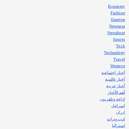
أغسطس 5, 2026
Economy
Fashion
Gaming
Newness
1
Newsbeat
Sports
أهم الأخبار
ثقافة وفنون
Tech
اختتام ورشة السينوغرافيا في مدينة كلباء الاماراتية
Technology
أغسطس 3, 2026
Travel
Western
أخبار اجتماعية
أهم الأخبار
جاليات
غير مصنف
أخبار عالمية
قصة نجاح العراقي عمر الشمري الذي
اصبح بطلاً لأستراليا بلعبة كمال الاجسام
أخبار عربية
يوليو 30, 2026
أهم الأخبار
2
إذاعة وتلفزيون
إسرائيل
إيران
ادب وتراث
استراليا