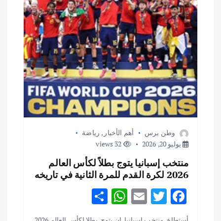
ل
ا
ت
وطن برس
أهم الأخبار
,
رياضة
يوليو 20, 2026
32 views
منتخب إسبانيا يتوج بطلاً لكأس العالم
2026 لكرة القدم للمرة الثانية في تاريخه
S
W
E
T
F
h
h
m
w
ac
أستطاع منتخب إسبانيا ان يتوج بطلا لكأس العالم 2026