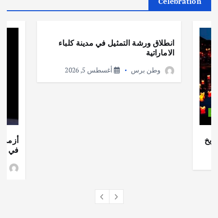
Celebration
أهم الأخبار
ثقافة وفنون
انطلاق ورشة التمثيل في مدينة كلباء
الاماراتية
وطن برس
أغسطس 5, 2026
ات
ريخ
أزمة ا
في جذو
وط