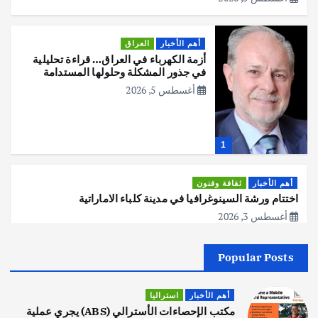
أهم الأخبار
العراق
أزمة الكهرباء في العراق… قراءة تحليلية
في جذور المشكلة وحلولها المستدامة
أغسطس 5, 2026
1
أهم الأخبار
ثقافة وفنون
اختتام ورشة السينوغرافيا في مدينة كلباء الاماراتية
أغسطس 3, 2026
Popular Posts
أهم الأخبار
جاليات
غير مصنف
قصة نجاح العراقي عمر الشمري الذي
اصبح بطلاً لأستراليا بلعبة كمال الاجسام
أهم الأخبار
استراليا
يوليو 30, 2026
مكتب الإحصاءات الأسترالي (ABS) يجري عملية
2