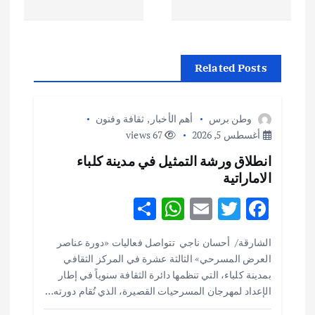
فّ
ح
Related Posts
ا
ل
وطن برس
أهم الأخبار
,
ثقافة وفنون
أغسطس 5, 2026
67 views
م
انطلاق ورشة التمثيل في مدينة كلباء
ق
الاماراتية
S
W
E
T
F
ا
h
h
m
w
ac
الشارقة/ أحسان ناجي تتواصل فعاليات «دورة عناصر
ل
ar
at
ai
it
e
العرض المسرحي» الثالثة عشرة في المركز الثقافي
e
s
l
te
b
بمدينة كلباء، التي تنظمها دائرة الثقافة سنوياً في إطار
ا
o
r
A
الإعداد لمهرجان المسرحيات القصيرة، الذي تُقام دورته…