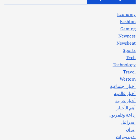
في جذور المشكلة وحلولها المستدامة
أغسطس 5, 2026
Economy
Fashion
Gaming
Newness
1
Newsbeat
Sports
أهم الأخبار
ثقافة وفنون
Tech
اختتام ورشة السينوغرافيا في مدينة كلباء الاماراتية
Technology
أغسطس 3, 2026
Travel
Western
أخبار اجتماعية
أهم الأخبار
جاليات
غير مصنف
أخبار عالمية
قصة نجاح العراقي عمر الشمري الذي
اصبح بطلاً لأستراليا بلعبة كمال الاجسام
أخبار عربية
يوليو 30, 2026
أهم الأخبار
2
إذاعة وتلفزيون
إسرائيل
إيران
ادب وتراث