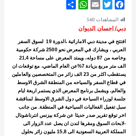
S
W
E
T
F
h
h
m
w
ac
المشاهدات
540
ar
at
ai
it
e
دبي/ احسان الديوان
e
s
l
te
b
A
r
o
افتتح في مدينة دبي الاماراتية ،الدورة 19 لسوق السفر
p
o
العربي ، ويشارك في المعرض نحو 2500 شركة حكومية
وخاصه من 87 دوله، ويمتد المعرض على مساحة 21,4
p
k
الف متر مربع بزيادة 7%عن العام الماضي، مع توقعات ان
يستقطب اكثر من 23 الف زائر من المتخصصين والعاملين
في قطاع السفر والسياحه من المنطقة الشرق الاوسط
والعالم، ويشمل برنامج المعرض الذي يستمر اربعة ايام
جلسة لوزراء السياحة في دول الشرق الاوسط لمناقشة
سبل تفعيل الفعاليات السياحية في المنطقة.
من جانب
اخر توقع تقرير صدر حديثا عن شركة بيزنس انترناشونال
-لابحاث السوق ومقرها لندن ان يصل عدد الزوار الى
المملكة العربية السعودية الى 15,8 مليون زائر بحلول