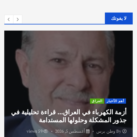
لا يفوتك
العراق
أهم الأخبار
كهرباء في العراق… قراءة تحليلية في
اختتام و
مشكلة وحلولها المستدامة
الاماراتية
برس
أغسطس 5, 2026
59 views
By
وطن 