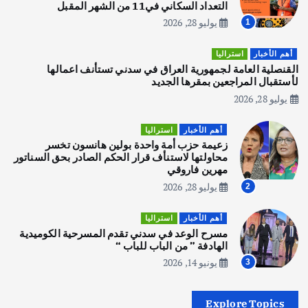
التعداد السكاني في11 من الشهر المقبل
يوليو 28, 2026
1
أهم الأخبار
تحقيقات
هوي آن… مدينة الفوانيس وسحر التاريخ
أهم الأخبار
استراليا
يوليو 30, 2026
القنصلية العامة لجمهورية العراق في سدني تستأنف اعمالها
3
لأستقبال المراجعين بمقرها الجديد
يوليو 28, 2026
أهم الأخبار
استراليا
مكتب الإحصاءات الأسترالي (ABS) يجري
أهم الأخبار
استراليا
عملية التعداد السكاني في11 من الشهر
زعيمة حزب أمة واحدة بولين هانسون تخسر
المقبل
محاولتها لاستنأف قرار الحكم الصادر بحق السناتور
يوليو 28, 2026
مهرين فاروقي
4
يوليو 28, 2026
2
أهم الأخبار
ثقافة وفنون
أهم الأخبار
استراليا
انطلاق ورشة التمثيل في مدينة كلباء الاماراتية
مسرح الوعد في سدني تقدم المسرحية الكوميدية
أغسطس 5, 2026
الهادفة ” من الباب للباب “
يونيو 14, 2026
3
أهم الأخبار
العراق
أزمة الكهرباء في العراق… قراءة تحليلية
Explore Topics