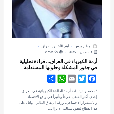
وطن برس
أهم الأخبار
,
العراق
أغسطس 5, 2026
59 views
أزمة الكهرباء في العراق… قراءة تحليلية
في جذور المشكلة وحلولها المستدامة
S
W
E
T
F
h
h
m
w
ac
أهم الأخبار
ثقافة وفنون
*محمد رشيد تُعد أزمة الطاقة الكهربائية في العراق
ar
at
ai
it
e
اختتام ورشة السينوغرافيا في مدينة كلباء الاماراتية
إحدى أكثر القضايا حرجاً وتأثيراً في واقع الاقتصاد
e
s
l
te
b
أغسطس 3, 2026
والاستقرار الاجتماعي. ورغم الإنفاق المالي الهائل على
o
r
A
هذا القطاع لعقود متتالية، لا تزال…