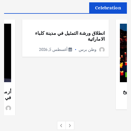
Celebration
أهم الأخبار
ثقافة وفنون
انطلاق ورشة التمثيل في مدينة كلباء
الاماراتية
وطن برس
أغسطس 5, 2026
ات
ريخ
أزمة ا
في جذو
وط