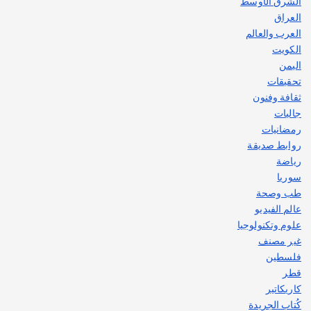
الشرق الأوسط
العراق
العرب والعالم
الكويت
اليمن
تحقيقات
ثقافة وفنون
جاليات
رمضانيات
روابط صديقة
رياضة
سوريا
طب وصحة
عالم الفيديو
علوم وتكنولوجيا
غير مصنف
فلسطين
قطر
كاريكاتير
كُتاب الجريدة