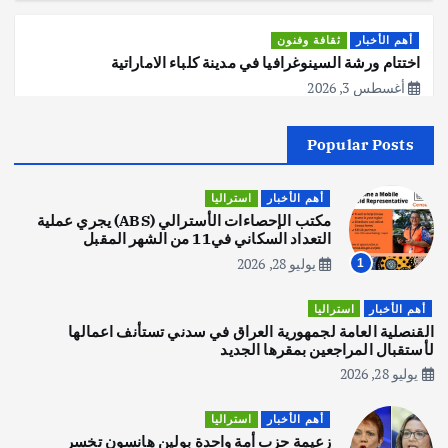
أهم الأخبار
ثقافة وفنون
اختتام ورشة السينوغرافيا في مدينة كلباء الاماراتية
أغسطس 3, 2026
Popular Posts
أهم الأخبار
جاليات
غير مصنف
قصة نجاح العراقي عمر الشمري الذي
اصبح بطلاً لأستراليا بلعبة كمال الاجسام
أهم الأخبار
استراليا
يوليو 30, 2026
مكتب الإحصاءات الأسترالي (ABS) يجري عملية
2
التعداد السكاني في11 من الشهر المقبل
يوليو 28, 2026
1
أهم الأخبار
تحقيقات
هوي آن… مدينة الفوانيس وسحر التاريخ
أهم الأخبار
استراليا
يوليو 30, 2026
القنصلية العامة لجمهورية العراق في سدني تستأنف اعمالها
3
لأستقبال المراجعين بمقرها الجديد
يوليو 28, 2026
أهم الأخبار
استراليا
مكتب الإحصاءات الأسترالي (ABS) يجري
أهم الأخبار
استراليا
عملية التعداد السكاني في11 من الشهر
زعيمة حزب أمة واحدة بولين هانسون تخسر