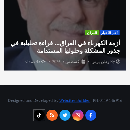
أهم الأخبار
ثقافة وفنون
اختتام ورشة السينوغرافيا في مدينة كلباء
الاماراتية
By
وطن برس
أغسطس 3, 2026
59 views
Designed and Developed by
Websites Builder
- PH:0449 146 916