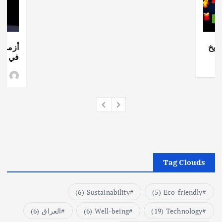
ات
ريخ
أزمة ا
في جذو
وط
Tag Clouds
(6)
Sustainability
(5)
Eco-friendly
Technology
(19)
Well-being
(6)
العراق
(6)