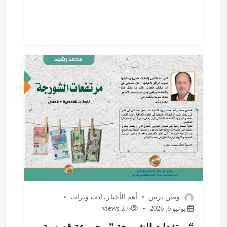
p
o
p
k
وطن برس
أهم الأخبار
,
ادب وتراث
يونيو 6, 2026
27 views
“مرتفعات الشورجة ” مجموعة قصصية