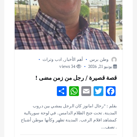
ا
ت
وطن برس
أهم الأخبار
,
ادب وتراث
يونيو 21, 2026
34 views
قصة قصيرة / رجل من زمن مضى !
S
W
E
T
F
h
h
m
w
ac
بقلم : *رحال امانوز كان الرجل يمشي بين دروب
ar
at
ai
it
e
المدينة . تحت جنح الظلام الدامس . في لوحة سوريالية
e
s
l
te
b
كمشاهد افلام الرعب . المدينة تظهر وكأنها موطن أشباح
. نصف…
o
r
A