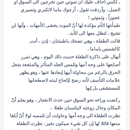
ـ لكنني أخاف عليك أن تموتي حين تخرجين الى السوق او
العمل ، وأردفت تقول ، أرجوك ماما لاتكبري وتصيري
عجوزاً ، وتموتي !
طمأنتها الأم مؤكدة لها أنّ الموت يخشى الأمهات ، وأنها لن
تشيخ ، لتظل معها الى الأبد .
قالت الطفلة ، وهي تضحك باطمئنان : إذن ، أنت ِ
كالشمس ياماما .
أنهال على ذاكرة الطفلة حديث ذلك اليوم ، وهي تمرر
أصابعها على وجه أمها وتلمس الجلد المتأثر والمتجعد بفعل
الحرق بالرغم من محاولة أبيها إبعادها عنها ، وهو يظهر
علامات التأسف لأنه رضخ لإلحاح ابنته لاصطحابها
للمستشفى بل إنها
ركضت وراءه نحو السوق حين حدث الانفجار ، وهو يعلم أنّ
المكان وحال زوجته لايناسبان طفلا ..
نظرت الطفلة الى وجه أمها وحاولت أن تلمسه لولا أنّ أباها
منعها قائلا لها إن كل شيء سيكون بخير . نظرت الطفلة