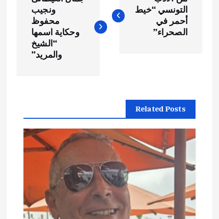
ص
التونسي “خيط
ونجيب
أحمر في
محفوظ
فّ
الصحراء”
وحكاية اسمها
“الشيخ
ح
والمريد”
ا
ل
Related Posts
م
ق
ا
ل