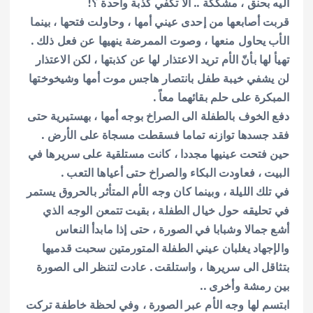
اليه بحنق ، مشككة .. ألا تكفي كذبة واحدة ؟!
قربت أصابعها من إحدى عيني أمها ، وحاولت فتحها ، بينما
الأب يحاول منعها ، وصوت الممرضة ينهيها عن فعل ذلك .
تهيأ لها بأنّ الأم تريد الاعتذار لها عن كذبتها ، لكن الاعتذار
لن يشفي خيبة طفل بانتصار هاجس موت أمها وشيخوختها
المبكرة على حلم بقائهما معاً .
دفع الخوف بالطفلة الى الصراخ بوجه أمها ، بهستيرية حتى
فقد جسدها توازنه تماما فسقطت مسجاة على الأرض .
حين فتحت عينيها مجددا ، كانت مستلقية على سريرها في
البيت ، فعاودت البكاء والصراخ حتى أعياها التعب .
في تلك الليلة ، وبينما كان وجه الأم المتأثر بالحروق يستمر
في تحليقه حول خيال الطفلة ، بقيت تتمعن الوجه الذي
أشع جمالا وشبابا في الصورة ، حتى إذا مابدأ النعاس
والإجهاد يغلبان عيني الطفلة المتورمتين سحبت قدميها
بتثاقل الى سريرها ، واستلقت . عادت لتنظر الى الصورة
بين رمشة وأخرى ..
ابتسم لها وجه الأم عبر الصورة ، وفي لحظة خاطفة تركت