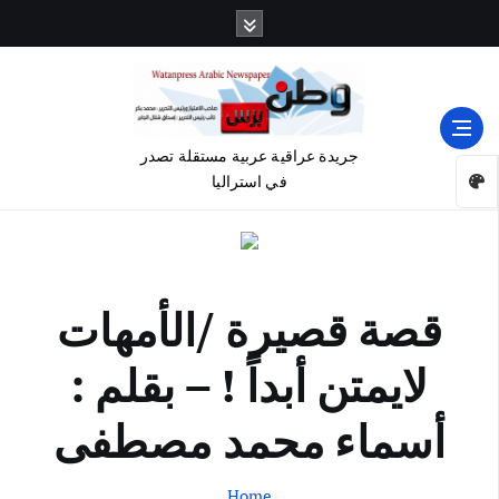
جريدة عراقية عربية مستقلة تصدر
في استراليا
قصة قصيرة /الأمهات
لايمتن أبداً ! – بقلم :
أسماء محمد مصطفى
Home