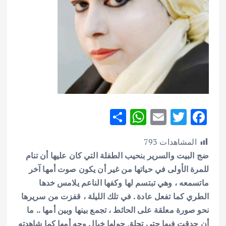
S
W
E
T
F
h
h
m
w
ac
المشاهدات
793
ar
at
ai
it
e
ضج البيت والسرير بنحيب الطفلة التي كان عليها أن تنام
e
s
l
te
b
للمرة الأولى في حياتها من غير أن يكون صوت أمها آخر
A
r
o
ماتسمعه ، وهي تبتسم لها وكفها الناعم يلامس خدها
p
o
الطري كما تفعل عادة .
في تلك الليلة ، قفزت من سريرها
p
k
نحو صورة معلقة على الحائط ، تجمع بينها وبين أمها .. ما
أن حدقت فيها حتى تحلق حولها خيال وجه أمها كما شاهدته