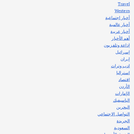
Travel
Western
أخبار اجتماعية
أهم الأخبار
جاليات
غير مصنف
أخبار عالمية
قصة نجاح العراقي عمر الشمري الذي
اصبح بطلاً لأستراليا بلعبة كمال الاجسام
أخبار عربية
يوليو 30, 2026
أهم الأخبار
2
إذاعة وتلفزيون
إسرائيل
إيران
ادب وتراث
استراليا
اقتصاد
الأردن
الإمارات
الباسيفيك
البحرين
التواصل الاجتماعي
الجريدة
السعودية