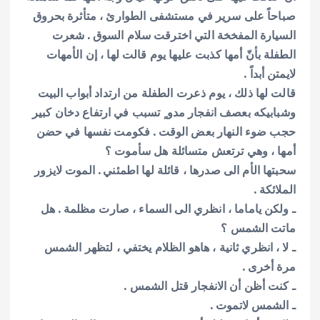
صباحاً على سرير في مستشفى الطوارئ ، متأثرة بحروق
السيارة المفخخة التي اخترقت سلام السوق . شعرت
الطفلة بأنّ أمها كذبت عليها يوم قالت لها ، إن الأمهات
لايمتن أبداً .
قالت لها ذلك ، يوم ذعرت الطفلة من ارتداد أبواب البيت
وشبابيكه بعصف انفجار مدو ٍ تسبب في ارتفاع دخان كبير
حجب ضوء النهار بعض الوقت . فكومت نفسها في حضن
أمها ، وهي ترتعش متسائلة هل سأموت ؟
سحبتها الأم الى صدرها ، قائلة لها اطمئني . الموت لايزور
الملائكة .
ـ ولكن ياماما ، انظري الى السماء ، صارت مظلمة . هل
ماتت الشمس ؟
ـ لا ، انظري ثانية ، هاهو الظلام يختفي ، لتظهر الشمس
مرة أخرى .
ـ كنت أظن أن الانفجار قتل الشمس .
ـ الشمس لاتموت .