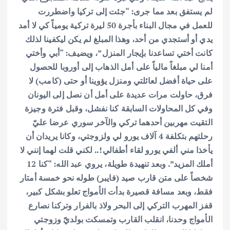
لم يستفق بعد مما جرى: “جئت إلى تركيا واضطررت
للعمل في مجال البناء بأجرة 50 ليرة تركية يومياً كي لا أمد
يدي أو أستجدي من أحد، وهذا المبلغ لم يكن ليكفينا لذلك
كانت أختي تساعدنا بإيجار المنزل”، ويضيف: “أبي وأختي
أمنا لي مبلغاً مالياً على أمل الذهاب إلى أوروبا للحصول
على حياة أفضل لعائلتي ومنزل يؤوينا أو حتى (كامب) لا
فرق، حاولت مرات عديدة على أمل أن نصل إلى اليونان
وفي كل المحاولات السابقة كنا نفشل، وقبل فترة وجيزة
التقيت مهربين أحدهما تركي والآخر سوري عرضا عليّ
رحلتهم بتكلفة 4 آلاف يورو لي ولزوجتي، وكانا يريدان أن
يأخذا مني ألفي يورو لقاء أطفالي!.. لكني قلت لهما إنني لا
أملك المزيد”.
وبعد تنهيدة طويلة، يروي عبد الله: “كنا 12
شخصاً على متن قارب صيد (فايبر) طوله نحو خمسة أمتار
فقط، وبعد مسافة قصيرة بدأت الأمواج تعلو بشكل كبير،
قفز المهرب التركي إلى البحر ولاذ بالفرار وتركنا نصارع
الأمواج وحدنا، انقلب القارب وتمسكت بولديّ وزوجتي