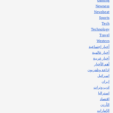
Gaming
Newness
1
Newsbeat
Sports
أهم الأخبار
ثقافة وفنون
Tech
اختتام ورشة السينوغرافيا في مدينة كلباء الاماراتية
Technology
أغسطس 3, 2026
Travel
Western
أخبار اجتماعية
أهم الأخبار
جاليات
غير مصنف
أخبار عالمية
قصة نجاح العراقي عمر الشمري الذي
اصبح بطلاً لأستراليا بلعبة كمال الاجسام
أخبار عربية
يوليو 30, 2026
أهم الأخبار
2
إذاعة وتلفزيون
إسرائيل
إيران
ادب وتراث
استراليا
اقتصاد
الأردن
الإمارات