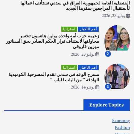
يوليو 30, 2026
القنصلية العامة لجمهورية العراق في سدني تستأنف اعمالها
3
لأستقبال المراجعين بمقرها الجديد
يوليو 28, 2026
أهم الأخبار
استراليا
مكتب الإحصاءات الأسترالي (ABS) يجري
أهم الأخبار
استراليا
عملية التعداد السكاني في11 من الشهر
زعيمة حزب أمة واحدة بولين هانسون تخسر
المقبل
محاولتها لاستنأف قرار الحكم الصادر بحق السناتور
يوليو 28, 2026
مهرين فاروقي
4
يوليو 28, 2026
2
أهم الأخبار
ثقافة وفنون
أهم الأخبار
استراليا
انطلاق ورشة التمثيل في مدينة كلباء الاماراتية
مسرح الوعد في سدني تقدم المسرحية الكوميدية
أغسطس 5, 2026
الهادفة ” من الباب للباب “
يونيو 14, 2026
3
أهم الأخبار
العراق
أزمة الكهرباء في العراق… قراءة تحليلية
Explore Topics
في جذور المشكلة وحلولها المستدامة
أغسطس 5, 2026
Economy
Fashion