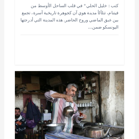
h
h
m
w
ac
كتب : خليل الحلي * في قلب الساحل الأوسط من
ar
at
ai
it
e
فيتنام، تتلألأ مدينة هوي آن كجوهرة تاريخية آسرة، تجمع
e
s
l
te
b
بين عبق الماضي وروح الحاضر. هذه المدينة التي أدرجتها
o
r
اليونسكو ضمن…
A
p
o
p
k