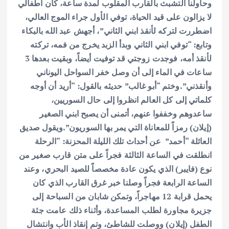
وحاولنا التشبث بالقارب المقلوب لمدة ساعة، كان أطفالي
لا يزالون على قيد الحياة، توفي الأول جراء الموج العالي،
اضطررت لتركه لأنقذ ابني الثاني”، أجهش عبد الله بالبكاء
وتابع: “توفي ابني الثاني وبدأ الزبد يخرج من فمه، تركته
لأنقذ أمه، فوجدت زوجتي قد توفيت أيضاً، وبقيت بعدها 3
ساعات في الماء إلى أن وصل خفر السواحل اليوناني
وأنقذني”.
وختم “أبو غالب” حديثه بالقول: “أريد أن أوجه
كلماتي إلى كل العالم انظروا إلى حال السوريين،
ساعدوهم وخففوا عنهم، أتمنى أن يصبح ابني الصغير
(إيلان) رمزاً للمعاناة التي يمر بها السوريون”.
ويقول صديق
العائلة “أحمد” عن أحداث تلك الليلة المحزنة: “الرحلة
انطلقت في الساعة الثالثة فجراً على متن قارب صغير من
نوع (فايبر) الذي يكون عادة مخصصاً للصيد البحري، وعند
الساعة الرابعة فجراً وصلنا خبر غرق القارب الذي كان
يحمل قرابة 12 مهاجراً، وتمكن شابان من السباحة إلى
جزيرة مجاورة لطلب المساعدة، وأثناء ذلك عامت جثة
الطفل (إيلان) ووصلت للشاطئ، وتم إنقاذ الأب وانتشال