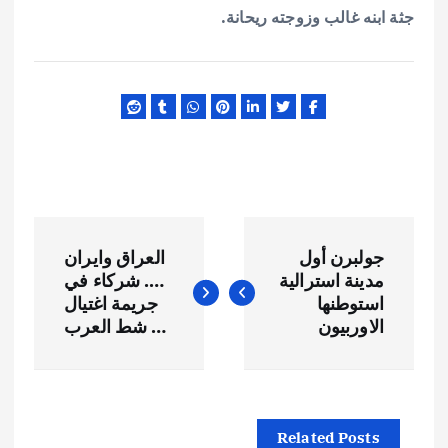
جثة ابنه غالب وزوجته ريحانة.
ت
جولبرن أول
العراق وايران
ص
مدينة استرالية
…. شركاء في
استوطنها
جريمة اغتيال
فّ
الاوربيون
… شط العرب
ح
ا
Related Posts