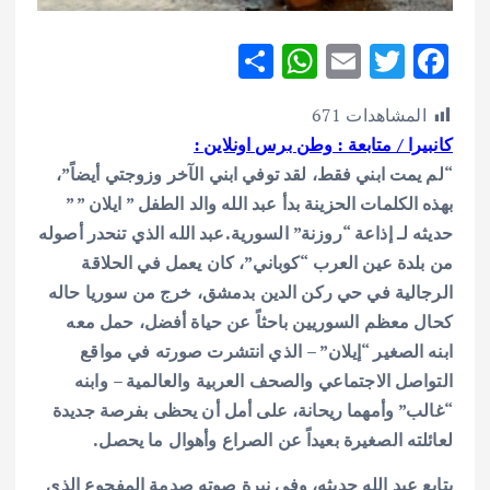
S
W
E
T
F
h
h
m
w
ac
المشاهدات
671
ar
at
ai
it
e
كانبيرا / متابعة : وطن برس اونلاين :
e
s
l
te
b
“لم يمت ابني فقط، لقد توفي ابني الآخر وزوجتي أيضاً”،
A
r
o
بهذه الكلمات الحزينة بدأ عبد الله والد الطفل ” ايلان ” ”
p
o
حديثه لـ إذاعة “روزنة” السورية.عبد الله الذي تنحدر أصوله
p
k
من بلدة عين العرب “كوباني”، كان يعمل في الحلاقة
الرجالية في حي ركن الدين بدمشق، خرج من سوريا حاله
كحال معظم السوريين باحثاً عن حياة أفضل، حمل معه
ابنه الصغير “إيلان” – الذي انتشرت صورته في مواقع
التواصل الاجتماعي والصحف العربية والعالمية – وابنه
“غالب” وأمهما ريحانة، على أمل أن يحظى بفرصة جديدة
لعائلته الصغيرة بعيداً عن الصراع وأهوال ما يحصل.
يتابع عبد الله حديثه، وفي نبرة صوته صدمة المفجوع الذي