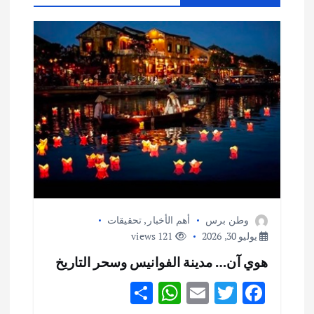
ل
م
ق
ا
ل
ا
وطن برس
أهم الأخبار
,
تحقيقات
ت
يوليو 30, 2026
121 views
هوي آن… مدينة الفوانيس وسحر التاريخ
S
W
E
T
F