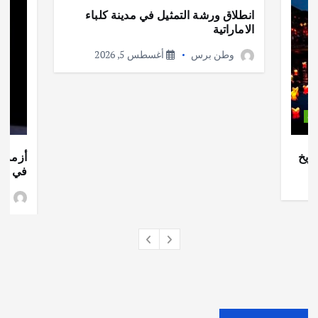
انطلاق ورشة التمثيل في مدينة كلباء
الاماراتية
وطن برس
أغسطس 5, 2026
ات
ريخ
أزمة ا
في جذو
وط