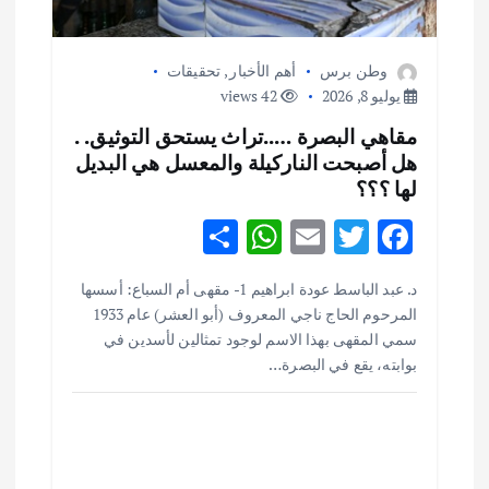
وطن برس
أهم الأخبار
,
تحقيقات
يوليو 8, 2026
42 views
مقاهي البصرة …..تراث يستحق التوثيق. .
هل أصبحت الناركيلة والمعسل هي البديل
لها ؟؟؟
S
W
E
T
F
h
h
m
w
ac
أهم الأخبار
ثقافة وفنون
د. عبد الباسط عودة ابراهيم 1- مقهى أم السباع: أسسها
ar
at
ai
it
e
اختتام ورشة السينوغرافيا في مدينة كلباء الاماراتية
المرحوم الحاج ناجي المعروف (أبو العشر) عام 1933
e
s
l
te
b
أغسطس 3, 2026
سمي المقهى بهذا الاسم لوجود تمثالين لأسدين في
o
r
بوابته، يقع في البصرة…
A
p
o
أهم الأخبار
جاليات
غير مصنف
قصة نجاح العراقي عمر الشمري الذي
p
k
اصبح بطلاً لأستراليا بلعبة كمال الاجسام
يوليو 30, 2026
2