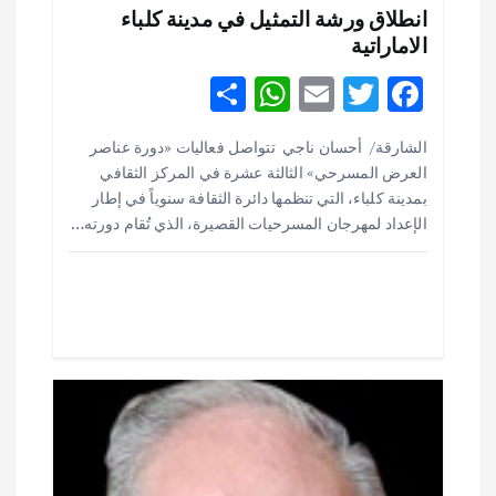
ا
انطلاق ورشة التمثيل في مدينة كلباء
الاماراتية
ل
S
W
E
T
F
ا
h
h
m
w
ac
الشارقة/ أحسان ناجي تتواصل فعاليات «دورة عناصر
ar
at
ai
it
e
ت
العرض المسرحي» الثالثة عشرة في المركز الثقافي
e
s
l
te
b
بمدينة كلباء، التي تنظمها دائرة الثقافة سنوياً في إطار
o
r
A
الإعداد لمهرجان المسرحيات القصيرة، الذي تُقام دورته…
p
o
p
k