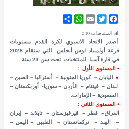
S
W
E
T
F
h
h
m
w
ac
المشاهدات
340
ar
at
ai
it
e
أصدر الاتحاد الاسيوي لكرة القدم مستويات
e
s
l
te
b
قرعة أولمبياد لوس أنجلس التي ستقام 2028
A
r
o
في قارة آسيا للمنتخبات تحت سن 23 سنة
p
o
• المستوى الأول
:
p
k
اليابان – كوريا الجنوبية – أستراليا – الصين –
لبنان – فيتنام – الأردن – سوريا- أوزبكستان –
السعودية – الإمارات.
• المستوى الثاني
:
العراق
– قطر – قيرغيزستان – تايلاند – إيران
– الهند – تركمانستان – الفلبين – اليمن –