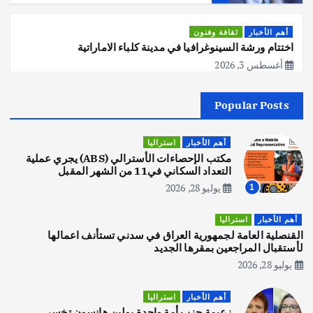
أهم الأخبار
ثقافة وفنون
اختتام ورشة السينوغرافيا في مدينة كلباء الاماراتية
أغسطس 3, 2026
Popular Posts
أهم الأخبار
جاليات
غير مصنف
قصة نجاح العراقي عمر الشمري الذي
اصبح بطلاً لأستراليا بلعبة كمال الاجسام
أهم الأخبار
استراليا
يوليو 30, 2026
مكتب الإحصاءات الأسترالي (ABS) يجري عملية
2
التعداد السكاني في11 من الشهر المقبل
يوليو 28, 2026
1
أهم الأخبار
تحقيقات
هوي آن… مدينة الفوانيس وسحر التاريخ
أهم الأخبار
استراليا
يوليو 30, 2026
القنصلية العامة لجمهورية العراق في سدني تستأنف اعمالها
3
لأستقبال المراجعين بمقرها الجديد
يوليو 28, 2026
أهم الأخبار
استراليا
مكتب الإحصاءات الأسترالي (ABS) يجري
أهم الأخبار
استراليا
عملية التعداد السكاني في11 من الشهر
زعيمة حزب أمة واحدة بولين هانسون تخسر