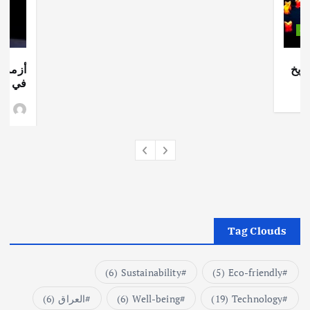
ات
ريخ
أزمة ا
في جذو
وط
Tag Clouds
(6)
Sustainability
(5)
Eco-friendly
Technology
(19)
Well-being
(6)
العراق
(6)