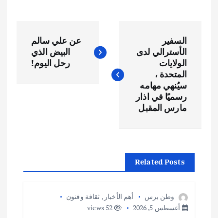
ت
السفير
عن علي سالم
ص
الأسترالي لدى
البيض الذي
الولايات
رحل اليوم!
فّ
المتحدة ،
سيُنهي مهامه
ح
رسميًا في اذار
مارس المقبل
ا
ل
Related Posts
م
ق
وطن برس
أهم الأخبار
,
ثقافة وفنون
أغسطس 5, 2026
52 views