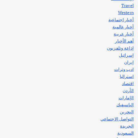
أغسطس 3, 2026
Travel
Western
أخبار اجتماعية
أهم الأخبار
جاليات
غير مصنف
أخبار عالمية
قصة نجاح العراقي عمر الشمري الذي
اصبح بطلاً لأستراليا بلعبة كمال الاجسام
أخبار عربية
يوليو 30, 2026
أهم الأخبار
2
إذاعة وتلفزيون
إسرائيل
إيران
ادب وتراث
استراليا
اقتصاد
الأردن
الإمارات
الباسيفيك
البحرين
التواصل الاجتماعي
الجريدة
السعودية