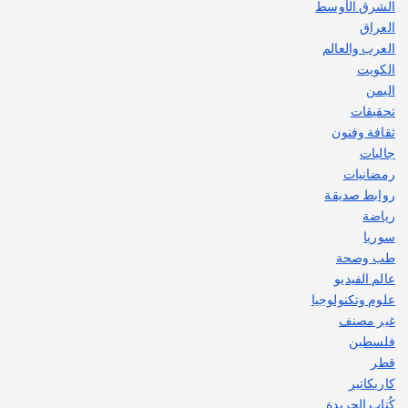
الشرق الأوسط
العراق
العرب والعالم
الكويت
اليمن
تحقيقات
ثقافة وفنون
جاليات
رمضانيات
روابط صديقة
رياضة
سوريا
طب وصحة
عالم الفيديو
علوم وتكنولوجيا
غير مصنف
فلسطين
قطر
كاريكاتير
كُتاب الجريدة