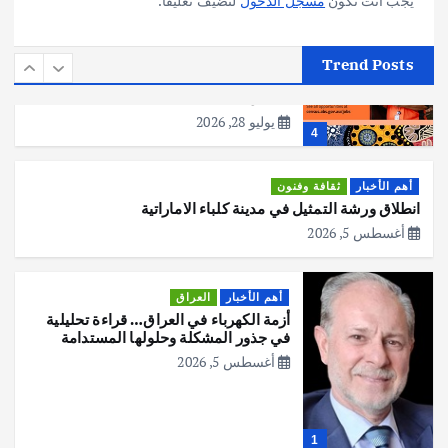
يجب أنت تكون
مسجل الدخول
لتضيف تعليقاً.
أهم الأخبار
استراليا
مكتب الإحصاءات الأسترالي (ABS) يجري
Trend Posts
عملية التعداد السكاني في11 من الشهر
المقبل
يوليو 28, 2026
4
أهم الأخبار
ثقافة وفنون
انطلاق ورشة التمثيل في مدينة كلباء الاماراتية
أغسطس 5, 2026
أهم الأخبار
العراق
أزمة الكهرباء في العراق… قراءة تحليلية
في جذور المشكلة وحلولها المستدامة
أغسطس 5, 2026
1