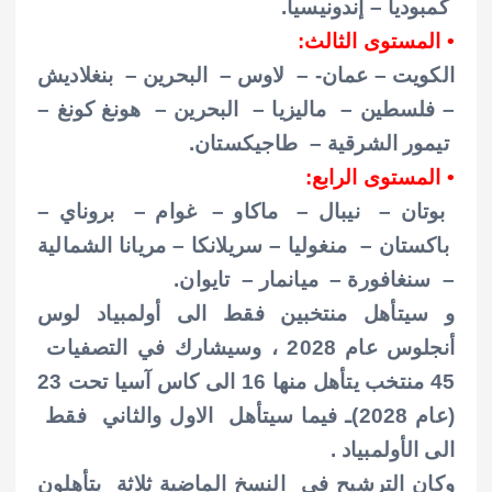
كمبوديا – إندونيسيا.
• المستوى الثالث:
الكويت – عمان- – لاوس – البحرين – بنغلاديش
– فلسطين – ماليزيا – البحرين – هونغ كونغ –
تيمور الشرقية – طاجيكستان.
• المستوى الرابع:
بوتان – نيبال – ماكاو
– غوام – بروناي –
باكستان – منغوليا – سريلانكا – مريانا الشمالية
– سنغافورة – ميانمار – تايوان.
و سيتأهل منتخبين فقط الى أولمبياد لوس
أنجلوس عام 2028 ، وسيشارك في التصفيات
45 منتخب يتأهل منها 16 الى كاس آسيا تحت 23
(عام 2028)ـ فيما سيتأهل الاول والثاني
فقط
الى الأولمبياد .
وكان الترشيح في النسخ الماضية ثلاثة يتأهلون