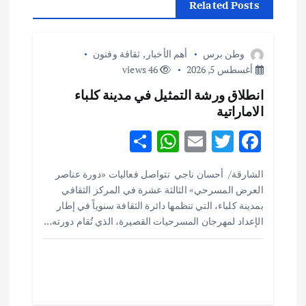
ا
Related Posts
ل
وطن برس
أهم الأخبار
,
ثقافة وفنون
م
أغسطس 5, 2026
46 views
انطلاق ورشة التمثيل في مدينة كلباء
ق
الاماراتية
ا
S
W
E
T
F
h
h
m
w
ac
ل
الشارقة/ أحسان ناجي تتواصل فعاليات «دورة عناصر
ar
at
ai
it
e
العرض المسرحي» الثالثة عشرة في المركز الثقافي
ا
e
s
l
te
b
بمدينة كلباء، التي تنظمها دائرة الثقافة سنوياً في إطار
o
r
A
الإعداد لمهرجان المسرحيات القصيرة، الذي تُقام دورته…
ت
p
o
p
k