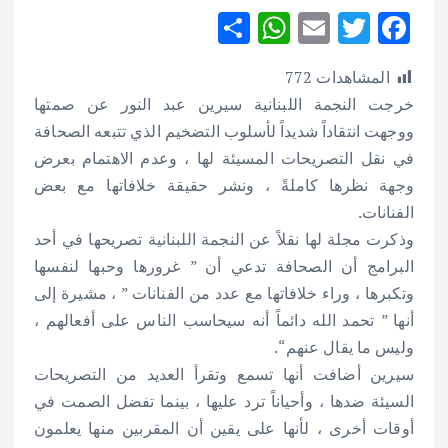
S
W
E
T
F
h
h
m
w
ac
المشاهدات
772
ar
at
ai
it
e
خرجت النجمة اللبنانية سيرين عبد النور عن صمتها
e
s
l
te
b
ووجهت انتقاداً شديداً لأسلوب التضخيم الذي تتبعه الصحافة
A
r
o
في نقل التصريحات المسيئة لها ، وعدم الاهتمام بعرض
p
o
وجهة نظرها كاملةً ، ونشر حقيقة خلافاتها مع بعض
p
k
الفنانات.
وذكرت مجلة لها نقلاً عن النجمة اللبنانية تصريحها في أحد
البرامج أن الصحافة تدعي أن ” غرورها وحبها لنفسها
وتكبرها ، وراء خلافاتها مع عدد من الفنانات ” ، مشيرة إلى
أنها ” تحمد الله دائماً أنه سيحاسب الناس على أفعالهم ،
وليس ما يقال عنهم“.
سيرين أضافت أنها تسمع وتقرأ العديد من التصريحات
السيئة ضدها ، وأحياناً ترد عليها ، بينما تفضل الصمت في
أوقات أخرى ، لأنها على يقين أن المقربين منها يعلمون