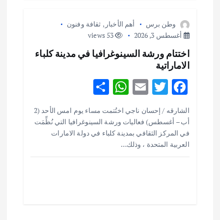
وطن برس
أهم الأخبار
,
ثقافة وفنون
أغسطس 3, 2026
53 views
اختتام ورشة السينوغرافيا في مدينة كلباء
الاماراتية
S
W
E
T
F
h
h
m
w
ac
أهم الأخبار
ثقافة وفنون
الشارقه / إحسان ناجي اختُتمت مساء يوم امس الأحد (2
ar
at
ai
it
e
اختتام ورشة السينوغرافيا في مدينة كلباء الاماراتية
أب – أغسطس) فعاليات ورشة السينوغرافيا التي نُظِّمَت
e
s
l
te
b
أغسطس 3, 2026
في المركز الثقافي بمدينة كلباء في دولة الامارات
o
r
العربية المتحدة ، وذلك…
A
p
o
أهم الأخبار
جاليات
غير مصنف
قصة نجاح العراقي عمر الشمري الذي
p
k
اصبح بطلاً لأستراليا بلعبة كمال الاجسام
يوليو 30, 2026
2