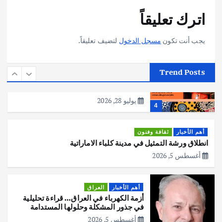
أهم الأخبار
تحقيقات
اترك تعليقاً
هوي آن… مدينة الفوانيس وسحر التاريخ
يوليو 30, 2026
3
يجب أنت تكون
مسجل الدخول
لتضيف تعليقاً.
أهم الأخبار
استراليا
مكتب الإحصاءات الأسترالي (ABS) يجري
Trend Posts
عملية التعداد السكاني في11 من الشهر
المقبل
يوليو 28, 2026
4
أهم الأخبار
ثقافة وفنون
انطلاق ورشة التمثيل في مدينة كلباء الاماراتية
أغسطس 5, 2026
أهم الأخبار
العراق
أزمة الكهرباء في العراق… قراءة تحليلية
في جذور المشكلة وحلولها المستدامة
أغسطس 5, 2026