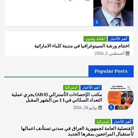
1
أهم الأخبار
ثقافة وفنون
اختتام ورشة السينوغرافيا في مدينة كلباء الاماراتية
أغسطس 3, 2026
Popular Posts
أهم الأخبار
جاليات
غير مصنف
قصة نجاح العراقي عمر الشمري الذي
اصبح بطلاً لأستراليا بلعبة كمال الاجسام
أهم الأخبار
استراليا
يوليو 30, 2026
مكتب الإحصاءات الأسترالي (ABS) يجري عملية
2
التعداد السكاني في11 من الشهر المقبل
يوليو 28, 2026
1
أهم الأخبار
تحقيقات
هوي آن… مدينة الفوانيس وسحر التاريخ
أهم الأخبار
استراليا
يوليو 30, 2026
القنصلية العامة لجمهورية العراق في سدني تستأنف اعمالها
3
لأستقبال المراجعين بمقرها الجديد