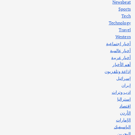
Newsbeat
Sports
أهم الأخبار
ثقافة وفنون
Tech
اختتام ورشة السينوغرافيا في مدينة كلباء الاماراتية
Technology
أغسطس 3, 2026
Travel
Western
أخبار اجتماعية
أهم الأخبار
جاليات
غير مصنف
أخبار عالمية
قصة نجاح العراقي عمر الشمري الذي
اصبح بطلاً لأستراليا بلعبة كمال الاجسام
أخبار عربية
يوليو 30, 2026
أهم الأخبار
2
إذاعة وتلفزيون
إسرائيل
إيران
ادب وتراث
استراليا
اقتصاد
الأردن
الإمارات
الباسيفيك
البحرين