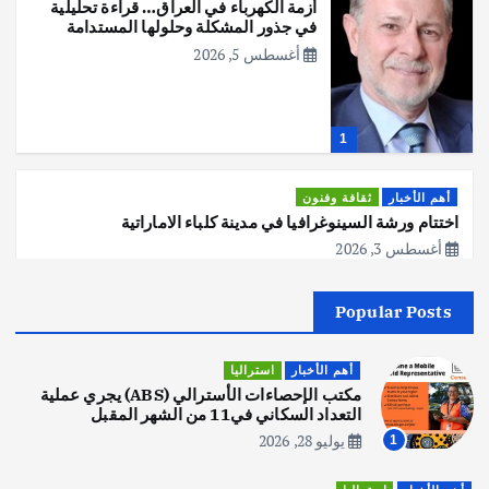
أزمة الكهرباء في العراق… قراءة تحليلية
في جذور المشكلة وحلولها المستدامة
أغسطس 5, 2026
1
أهم الأخبار
ثقافة وفنون
اختتام ورشة السينوغرافيا في مدينة كلباء الاماراتية
أغسطس 3, 2026
Popular Posts
أهم الأخبار
جاليات
غير مصنف
قصة نجاح العراقي عمر الشمري الذي
اصبح بطلاً لأستراليا بلعبة كمال الاجسام
أهم الأخبار
استراليا
يوليو 30, 2026
مكتب الإحصاءات الأسترالي (ABS) يجري عملية
2
التعداد السكاني في11 من الشهر المقبل
يوليو 28, 2026
1
أهم الأخبار
تحقيقات
هوي آن… مدينة الفوانيس وسحر التاريخ