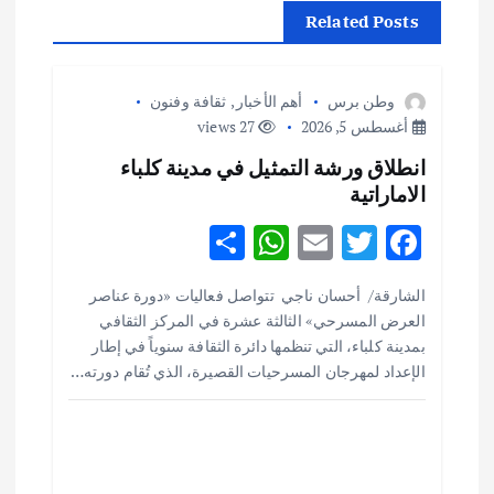
م
Related Posts
ق
ا
وطن برس
أهم الأخبار
,
ثقافة وفنون
أغسطس 5, 2026
27 views
ل
انطلاق ورشة التمثيل في مدينة كلباء
الاماراتية
ا
S
W
E
T
F
ت
h
h
m
w
ac
الشارقة/ أحسان ناجي تتواصل فعاليات «دورة عناصر
ar
at
ai
it
e
العرض المسرحي» الثالثة عشرة في المركز الثقافي
e
s
l
te
b
بمدينة كلباء، التي تنظمها دائرة الثقافة سنوياً في إطار
o
r
A
الإعداد لمهرجان المسرحيات القصيرة، الذي تُقام دورته…
p
o
p
k