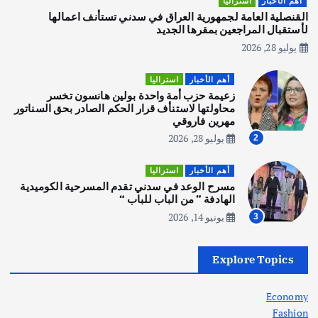
أهم الأخبار
استراليا
يوليو 30, 2026
القنصلية العامة لجمهورية العراق في سدني تستأنف اعمالها
3
لأستقبال المراجعين بمقرها الجديد
يوليو 28, 2026
أهم الأخبار
استراليا
مكتب الإحصاءات الأسترالي (ABS) يجري
أهم الأخبار
استراليا
عملية التعداد السكاني في11 من الشهر
زعيمة حزب أمة واحدة بولين هانسون تخسر
المقبل
محاولتها لاستنأف قرار الحكم الصادر بحق السناتور
يوليو 28, 2026
مهرين فاروقي
4
يوليو 28, 2026
2
أهم الأخبار
ثقافة وفنون
أهم الأخبار
استراليا
انطلاق ورشة التمثيل في مدينة كلباء الاماراتية
مسرح الوعد في سدني تقدم المسرحية الكوميدية
أغسطس 5, 2026
الهادفة ” من الباب للباب “
يونيو 14, 2026
3
أهم الأخبار
العراق
أزمة الكهرباء في العراق… قراءة تحليلية
Explore Topics
في جذور المشكلة وحلولها المستدامة
أغسطس 5, 2026
Economy
Fashion