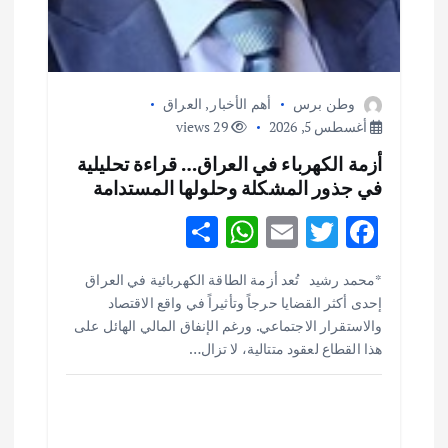
وطن برس
أهم الأخبار
,
العراق
أغسطس 5, 2026
29 views
أزمة الكهرباء في العراق… قراءة تحليلية
في جذور المشكلة وحلولها المستدامة
S
W
E
T
F
h
h
m
w
ac
أهم الأخبار
ثقافة وفنون
*محمد رشيد تُعد أزمة الطاقة الكهربائية في العراق
ar
at
ai
it
e
اختتام ورشة السينوغرافيا في مدينة كلباء الاماراتية
إحدى أكثر القضايا حرجاً وتأثيراً في واقع الاقتصاد
e
s
l
te
b
أغسطس 3, 2026
والاستقرار الاجتماعي. ورغم الإنفاق المالي الهائل على
o
r
A
هذا القطاع لعقود متتالية، لا تزال…
p
o
أهم الأخبار
جاليات
غير مصنف
قصة نجاح العراقي عمر الشمري الذي
p
k
اصبح بطلاً لأستراليا بلعبة كمال الاجسام
يوليو 30, 2026