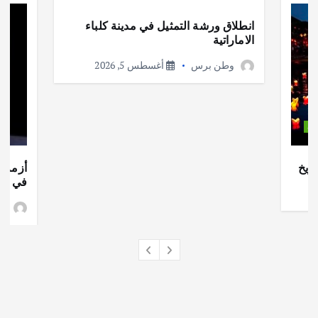
انطلاق ورشة التمثيل في مدينة كلباء
الاماراتية
وطن برس
أغسطس 5, 2026
ات
ريخ
أزمة ا
في جذو
وط