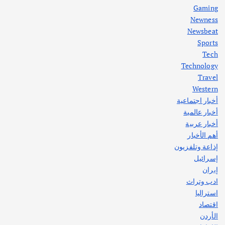
Gaming
Newness
1
Newsbeat
Sports
أهم الأخبار
ثقافة وفنون
Tech
اختتام ورشة السينوغرافيا في مدينة كلباء الاماراتية
Technology
أغسطس 3, 2026
Travel
Western
أخبار اجتماعية
أهم الأخبار
جاليات
غير مصنف
أخبار عالمية
قصة نجاح العراقي عمر الشمري الذي
اصبح بطلاً لأستراليا بلعبة كمال الاجسام
أخبار عربية
يوليو 30, 2026
أهم الأخبار
2
إذاعة وتلفزيون
إسرائيل
إيران
ادب وتراث
استراليا
اقتصاد
الأردن