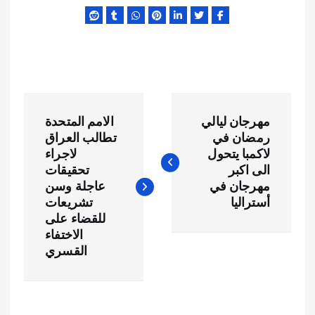
ت
مهرجان ليالي
الامم المتحدة
ص
رمضان في
تطالب العراق
لاكمبا يتحول
لاجراء
فّ
الى اكبر
تحقيقات
مهرجان في
عاجلة وسن
ح
أستراليا
تشريعات
للقضاء على
الاختفاء
ا
القسري
ل