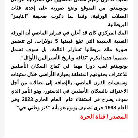
e
s
l
te
b
يونوبينغو، من المتوقع وضع صورته على إحدى فئات
A
r
o
العملات الورقية، وفقا لما ذكرت صحيفة “التايمز”
p
o
البريطانية.
p
k
البنك المركزي كان قد أعلن في فبراير الماضي أن الورقة
النقدية الجديدة التي تبلغ قيمتها 5 دولارات، لن تتضمن
صورة ملك بريطانيا تشارلز الثالث، بل سوف تشمل
تصميما جديدا يكرم “ثقافة وتاريخ الأستراليين الأوائل”.
يونوبينغو لعب دورا مهما في كفاح السكان الأصليين
للاعتراف بحقوقهم المتعلقة بحيازة الأراضي خلال ستينات
وسبعينات القرن الماضي، بالإضافة إلى نضالاته من أجل
الاعتراف بالسكان الأصليين في الدستور، وهو الأمر الذي
سوف يطرح في استفتاء عام العام الجاري.2023 وفي
العام 1998 جرى تصنيف يونوبينغو بأنه “كنز وطني حي”
المصدر / قناة الحرة