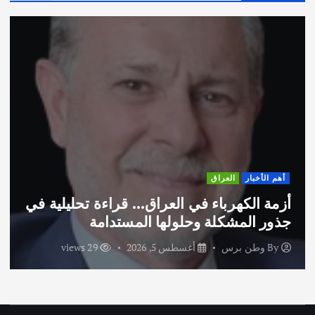
أهم الأخبار
ثقافة وفنون
لعراق… قراءة تحليلية في
اختتام ورشة السينوغ
ها المستدامة
الاماراتية
, 2026
29 views
By
وطن برس
أغسطس 3,