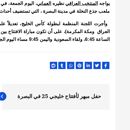
يواجه
المنتخب العراقي
نظيره
العماني
، اليوم الجمعة، في 
e
s
l
te
b
ملعب جذع النخلة في مدينة البصرة ، التي تستضيف أحداث البطولة حتى 19 يناير/ كا
A
r
o
p
o
العراق ومكة المكرمة)، على أن تكون مباراة الافتتاح بي
p
k
الساعة 6:45، ولقاء السعودية واليمن 9:45 مساء اليوم الجمعة.
ت
حفل مبهر لأفتتاح خليجي 25 في البصرة
ص
فّ