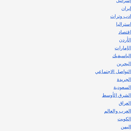
سرائيل
يوليو 30, 2026
2
يران
دب وتراث
ستراليا
قتصاد
لأردن
لإمارات
لباسيفيك
لبحرين
لتواصل الاجتماعي
لجريدة
لسعودية
لشرق الأوسط
لعراق
لعرب والعالم
لكويت
ليمن