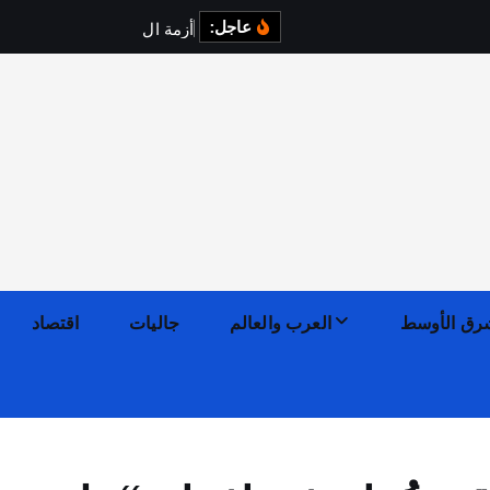
عاجل:
أ
ز
م
ة
ا
ل
ك
ه
ر
ب
ا
ء
رق الأوسط
العرب والعالم
جاليات
اقتصاد