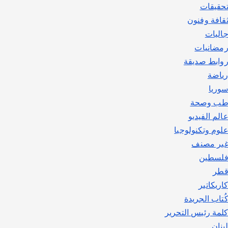
حقيقات
قافة وفنون
اليات
مضانيات
وابط صديقة
ياضة
وريا
ب وصحة
الم الفيديو
لوم وتكنولوجيا
ير مصنف
لسطين
طر
اريكاتير
ُتاب الجريدة
لمة رئيس التحرير
بنان