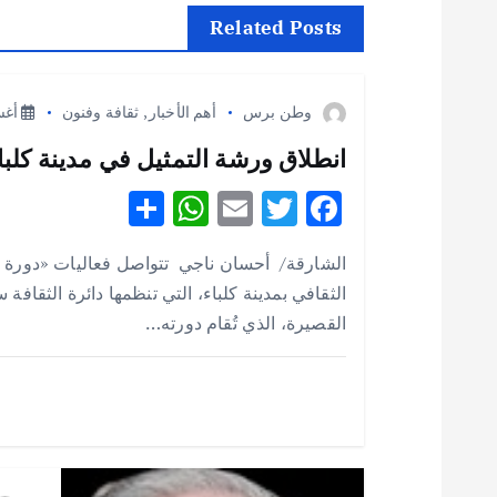
ح
Related Posts
ا
وطن برس
أهم الأخبار
,
ثقافة وفنون
أغسطس
ل
انطلاق ورشة التمثيل في مدينة كلباء 
S
W
E
T
F
م
h
h
m
w
ac
الشارقة/ أحسان ناجي تتواصل فعاليات «دورة 
ق
e
it
ai
at
ar
الثقافي بمدينة كلباء، التي تنظمها دائرة الثقافة
e
s
l
te
b
القصيرة، الذي تُقام دورته…
ا
A
r
o
p
o
ل
p
k
ا