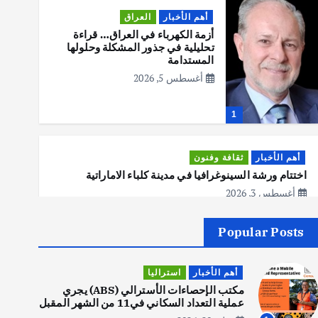
أهم الأخبار
العراق
أزمة الكهرباء في العراق… قراءة
تحليلية في جذور المشكلة وحلولها
المستدامة
أغسطس 5, 2026
1
أهم الأخبار
ثقافة وفنون
اختتام ورشة السينوغرافيا في مدينة كلباء الاماراتية
أغسطس 3, 2026
Popular Posts
أهم الأخبار
جاليات
غير مصنف
قصة نجاح العراقي عمر الشمري الذي
أهم الأخبار
استراليا
اصبح بطلاً لأستراليا بلعبة كمال
الاجسام
مكتب الإحصاءات الأسترالي (ABS) يجري
عملية التعداد السكاني في11 من الشهر المقبل
يوليو 30, 2026
2