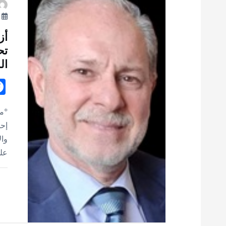
ت
أ
أز
تح
ال
*مح
إحد
وال
على