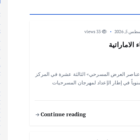
y
n
g
 5, 2026
33 views
s
الاماراتية
t
s
h
y
عناصر العرض المسرحي» الثالثة عشرة في المركز
l
 سنوياً في إطار الإعداد لمهرجان المسرحيات
n
أ
أ
Continue reading
أ
أ
إ