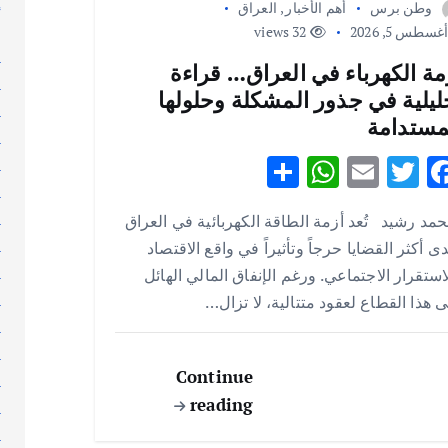
إ
وطن برس
أهم الأخبار
,
العراق
إ
غسطس 5, 2026
32 views
ا
مة الكهرباء في العراق… قراءة
ا
ليلية في جذور المشكلة وحلولها
ا
مستدامة
ا
S
W
E
T
F
ا
ا
h
h
m
w
ac
ا
مد رشيد تُعد أزمة الطاقة الكهربائية في العراق
ar
at
ai
it
e
ا
ى أكثر القضايا حرجاً وتأثيراً في واقع الاقتصاد
e
s
l
te
b
ا
استقرار الاجتماعي. ورغم الإنفاق المالي الهائل
A
r
o
ا
 هذا القطاع لعقود متتالية، لا تزال…
p
o
ا
ا
p
k
Continue
ا
reading
ا
ا