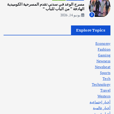
انطلاق ورشة التمثيل في مدينة كلباء الاماراتية
مسرح الوعد في سدني تقدم المسرحية الكوميدية
أغسطس 5, 2026
الهادفة ” من الباب للباب “
يونيو 14, 2026
3
أهم الأخبار
العراق
أزمة الكهرباء في العراق… قراءة تحليلية
Explore Topics
في جذور المشكلة وحلولها المستدامة
أغسطس 5, 2026
Economy
Fashion
Gaming
Newness
1
Newsbeat
Sports
أهم الأخبار
ثقافة وفنون
Tech
اختتام ورشة السينوغرافيا في مدينة كلباء الاماراتية
Technology
أغسطس 3, 2026
Travel
Western
أخبار اجتماعية
أهم الأخبار
جاليات
غير مصنف
أخبار عالمية
قصة نجاح العراقي عمر الشمري الذي
اصبح بطلاً لأستراليا بلعبة كمال الاجسام
أخبار عربية