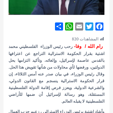
S
W
E
T
F
h
h
m
w
ac
المشاهدات
820
ar
at
ai
it
e
رام الله / وفا-
رحب رئيس الوزراء الفلسطيني محمد
e
s
l
te
b
اشتية بقرار الحكومة الاسترالية التراجع عن اعترافها
A
r
o
بالقدس عاصمة لإسرائيل، وإلغائه، وتأكيد التزامها بحل
p
o
الدولتين، ورفضها لأي محاولات من شأنها تقويض هذا الحل.
p
k
وقال رئيس الوزراء، في بيان صدر عنه أمس الثلاثاء، إن
قرار الحكومة الاسترالية ينسجم مع القانون الدولي،
والشرعية الدولية، ويعزز فرص إقامة الدولة الفلسطينية
المستقلة، وهو رسالة لإسرائيل أن ضمها للأراضي
الفلسطينية لا يقبله العالم.
وأشاد اشتية برئيس الوزراء الاسترالي ، زعيم حزب العمال