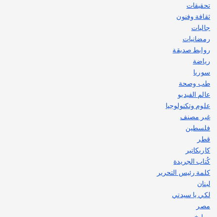
تحقيقات
ثقافة وفنون
جاليات
رمضانيات
روابط صديقة
رياضة
سوريا
طب وصحة
عالم الفيديو
علوم وتكنولوجيا
غير مصنف
فلسطين
قطر
كاريكاتير
كُتاب الجريدة
كلمة رئيس التحرير
لبنان
لكي يا سيدتي
مصر
مطبخ