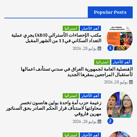
Popular Posts
أهم الأخبار
جاليات
غير مصنف
قصة نجاح العراقي عمر الشمري الذي
اصبح بطلاً لأستراليا بلعبة كمال الاجسام
أهم الأخبار
استراليا
يوليو 30, 2026
مكتب الإحصاءات الأسترالي (ABS) يجري عملية
2
التعداد السكاني في11 من الشهر المقبل
يوليو 28, 2026
1
أهم الأخبار
تحقيقات
هوي آن… مدينة الفوانيس وسحر التاريخ
أهم الأخبار
استراليا
يوليو 30, 2026
القنصلية العامة لجمهورية العراق في سدني تستأنف اعمالها
3
لأستقبال المراجعين بمقرها الجديد
يوليو 28, 2026
أهم الأخبار
استراليا
مكتب الإحصاءات الأسترالي (ABS) يجري
أهم الأخبار
استراليا
عملية التعداد السكاني في11 من الشهر
زعيمة حزب أمة واحدة بولين هانسون تخسر
المقبل
محاولتها لاستنأف قرار الحكم الصادر بحق السناتور
يوليو 28, 2026
مهرين فاروقي
4
يوليو 28, 2026
2
أهم الأخبار
ثقافة وفنون
أهم الأخبار
استراليا