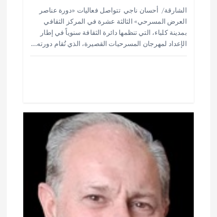
h
h
m
w
ac
ت
الشارقة/ أحسان ناجي تتواصل فعاليات «دورة عناصر
ar
at
ai
it
e
العرض المسرحي» الثالثة عشرة في المركز الثقافي
e
s
l
te
b
بمدينة كلباء، التي تنظمها دائرة الثقافة سنوياً في إطار
o
r
A
الإعداد لمهرجان المسرحيات القصيرة، الذي تُقام دورته…
p
o
p
k