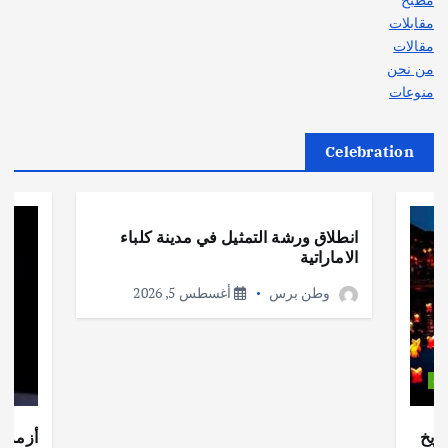
مقابلات
مقالات
من نحن
منوعات
Celebration
أهم الأخبار
ثقافة وفنون
انطلاق ورشة التمثيل في مدينة كلباء
الاماراتية
وطن برس
أغسطس 5, 2026
ات
ريخ
أزمة ا