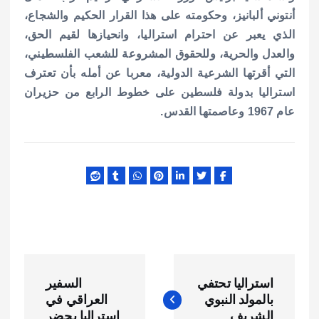
أنتوني ألبانيز، وحكومته على هذا القرار الحكيم والشجاع،
الذي يعبر عن احترام استراليا، وانحيازها لقيم الحق،
والعدل والحرية، وللحقوق المشروعة للشعب الفلسطيني،
التي أقرتها الشرعية الدولية، معربا عن أمله بأن تعترف
استراليا بدولة فلسطين على خطوط الرابع من حزيران
عام 1967 وعاصمتها القدس
.
ت
استراليا تحتفي
السفير
ص
بالمولد النبوي
العراقي في
الشريف
استراليا يحضر