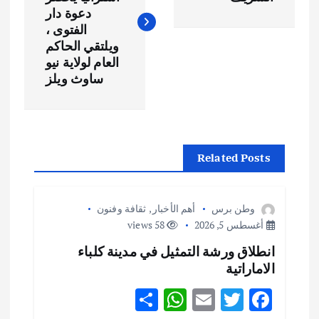
فّ
دعوة دار
الفتوى ،
ح
ويلتقي الحاكم
العام لولاية نيو
ساوث ويلز
ا
ل
م
Related Posts
ق
وطن برس
أهم الأخبار
,
ثقافة وفنون
ا
أغسطس 5, 2026
58 views
انطلاق ورشة التمثيل في مدينة كلباء
ل
الاماراتية
ا
S
W
E
T
F