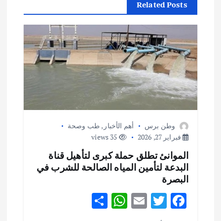
Related Posts
ل
م
ق
ا
ل
وطن برس
أهم الأخبار
,
طب وصحة
ا
فبراير 27, 2026
35 views
الموانئ تطلق حملة كبرى لتأهيل قناة
ت
البدعة لتأمين المياه الصالحة للشرب في
البصرة
S
W
E
T
F
h
h
m
w
ac