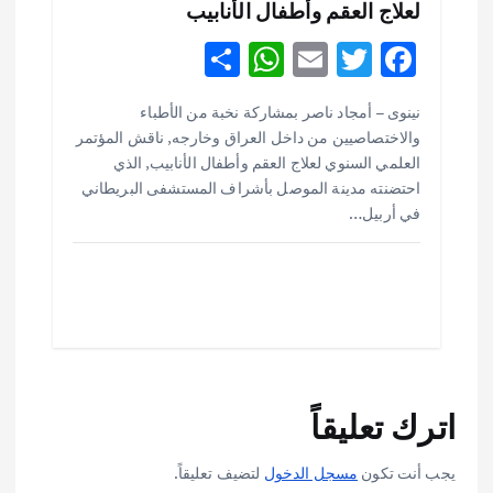
لعلاج العقم وأطفال الأنابيب
S
W
E
T
F
h
h
m
w
ac
نينوى – أمجاد ناصر بمشاركة نخبة من الأطباء
ar
at
ai
it
e
أهم الأخبار
ثقافة وفنون
والاختصاصيين من داخل العراق وخارجه, ناقش المؤتمر
اختتام ورشة السينوغرافيا في مدينة كلباء الاماراتية
e
s
l
te
b
العلمي السنوي لعلاج العقم وأطفال الأنابيب, الذي
أغسطس 3, 2026
o
r
A
احتضنته مدينة الموصل بأشراف المستشفى البريطاني
في أربيل…
p
o
أهم الأخبار
جاليات
غير مصنف
p
k
قصة نجاح العراقي عمر الشمري الذي
اصبح بطلاً لأستراليا بلعبة كمال الاجسام
يوليو 30, 2026
2
أهم الأخبار
تحقيقات
اترك تعليقاً
هوي آن… مدينة الفوانيس وسحر التاريخ
يوليو 30, 2026
3
يجب أنت تكون
مسجل الدخول
لتضيف تعليقاً.