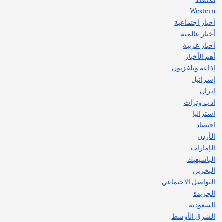
Western
أخبار اجتماعية
أهم الأخبار
جاليات
غير مصنف
أخبار عالمية
قصة نجاح العراقي عمر الشمري الذي
اصبح بطلاً لأستراليا بلعبة كمال الاجسام
أخبار عربية
يوليو 30, 2026
أهم الأخبار
2
إذاعة وتلفزيون
إسرائيل
إيران
ادب وتراث
استراليا
اقتصاد
الأردن
الإمارات
الباسيفيك
البحرين
التواصل الاجتماعي
الجريدة
السعودية
الشرق الأوسط