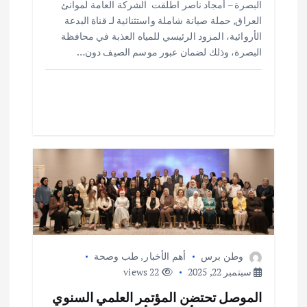
البصرة – أمجاد ناصر اطلقت الشركة العامة لموانئ
ar
at
ai
it
e
العراق, حملة صيانة شاملة واستثنائية لـ قناة البدعة
e
s
l
te
b
الأروائية، المزود الرئيسي للمياه العذبة في محافظة
o
r
A
البصرة، وذلك لضمان عبور موسم الصيف دون…
p
o
p
k
وطن برس
أهم الأخبار
,
طب وصحة
سبتمبر 22, 2025
22 views
الموصل تحتضن المؤتمر العلمي السنوي