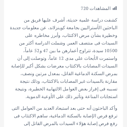
h
h
m
w
ac
المشاهدات
720
ar
at
ai
it
e
e
s
l
te
b
كشفت دراسة علمية حديثة، أشرف عليها فريق من
الباحثين الأستراليين بجامعة كوينزلاند، عن معلومات جديدة
A
r
o
وخطيرة بشأن مرض الاكتئاب، وأبرز مخاطره على
p
o
السيدات فى منتصف العمر. وشملت الدراسة أكثر من
p
k
10500 سيدة، تتراوح أعمارهن ما بين 47 و52 عاماً،
واستمرت الأبحاث على مدى 12 عاماً، وتوصلت إلى أن
السيدات المصابات بالاكتئاب معرضات بشكل أكبر للإصابة
بمرض السكتة الدماغية القاتل، بمعدل مرتين ونصف،
مقارنة بالسيدات غير المصابات بالاكتئاب، وذلك نتيجة
تسببه فى إفراز بعض العوامل الالتهابية الخطيرة، ونتيجة
استجابات المناعة وتأثير ذلك على الأوعية الدموية.
وأكد الباحثون أنه حتى بعد استبعاد العديد من العوامل التى
ترفع فرص الإصابة بالسكتة الدماغية، ساهم الاكتئاب فى
رفع فرص إصابة هؤلاء السيدات بالمرض القاتل إلى