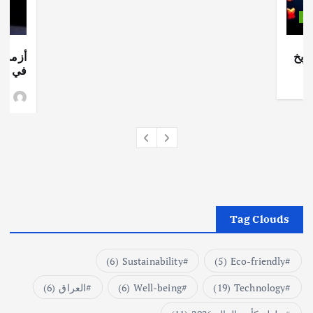
ات
ريخ
أزمة ا
في جذو
وط
Tag Clouds
(6)
Sustainability
(5)
Eco-friendly
Technology
(19)
Well-being
(6)
العراق
(6)