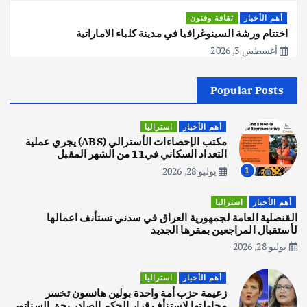
أهم الأخبار
ثقافة وفنون
اختتام ورشة السينوغرافيا في مدينة كلباء الاماراتية
أغسطس 3, 2026
Popular Posts
أهم الأخبار
جاليات
غير مصنف
قصة نجاح العراقي عمر الشمري الذي
اصبح بطلاً لأستراليا بلعبة كمال الاجسام
أهم الأخبار
استراليا
يوليو 30, 2026
مكتب الإحصاءات الأسترالي (ABS) يجري عملية
2
التعداد السكاني في11 من الشهر المقبل
يوليو 28, 2026
1
أهم الأخبار
تحقيقات
هوي آن… مدينة الفوانيس وسحر التاريخ
أهم الأخبار
استراليا
يوليو 30, 2026
القنصلية العامة لجمهورية العراق في سدني تستأنف اعمالها
3
لأستقبال المراجعين بمقرها الجديد
يوليو 28, 2026
أهم الأخبار
استراليا
مكتب الإحصاءات الأسترالي (ABS) يجري
أهم الأخبار
استراليا
عملية التعداد السكاني في11 من الشهر
زعيمة حزب أمة واحدة بولين هانسون تخسر
المقبل
محاولتها لاستنأف قرار الحكم الصادر بحق السناتور