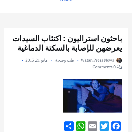
باحثون استراليون : اكتئاب السيدات
يعرضهن للإصابة بالسكتة الدماغية
Watan Press News
طب وصحة
مايو 21, 2013
0 Comments
S
W
E
T
F