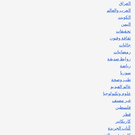
العراق
العرب والعالم
الكويت
اليمن
تحقيقات
ثقافة وفنون
جاليات
رمضانيات
روابط صديقة
رياضة
سوريا
طب وصحة
عالم الفيديو
علوم وتكنولوجيا
غير مصنف
فلسطين
قطر
كاريكاتير
كُتاب الجريدة
كلمة رئيس التحرير