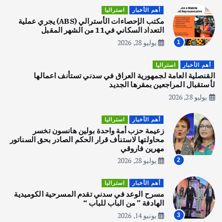
اصبح بطلاً لأستراليا بلعبة كمال الاجسام
أهم الأخبار
استراليا
يوليو 30, 2026
مكتب الإحصاءات الأسترالي (ABS) يجري عملية
2
التعداد السكاني في11 من الشهر المقبل
يوليو 28, 2026
1
أهم الأخبار
تحقيقات
هوي آن… مدينة الفوانيس وسحر التاريخ
أهم الأخبار
استراليا
يوليو 30, 2026
القنصلية العامة لجمهورية العراق في سدني تستأنف اعمالها
3
لأستقبال المراجعين بمقرها الجديد
يوليو 28, 2026
أهم الأخبار
استراليا
مكتب الإحصاءات الأسترالي (ABS) يجري
أهم الأخبار
استراليا
عملية التعداد السكاني في11 من الشهر
زعيمة حزب أمة واحدة بولين هانسون تخسر
المقبل
محاولتها لاستنأف قرار الحكم الصادر بحق السناتور
يوليو 28, 2026
مهرين فاروقي
4
يوليو 28, 2026
2
أهم الأخبار
ثقافة وفنون
أهم الأخبار
استراليا
انطلاق ورشة التمثيل في مدينة كلباء الاماراتية
مسرح الوعد في سدني تقدم المسرحية الكوميدية
أغسطس 5, 2026
الهادفة ” من الباب للباب “
يونيو 14, 2026
3