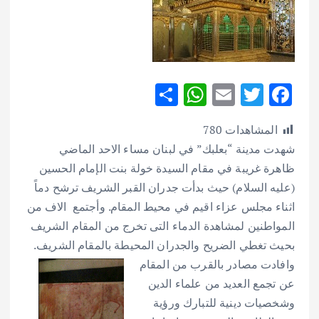
S
W
E
T
F
h
h
m
w
ac
المشاهدات
780
ar
at
ai
it
e
شهدت مدينة “بعلبك” في لبنان مساء الاحد الماضي
e
s
l
te
b
ظاهرة غريبة في مقام السيدة خولة بنت الإمام الحسين
A
r
o
(عليه السلام) حيث بدأت جدران القبر الشريف ترشح دماً
p
o
اثناء مجلس عزاء اقيم في محيط المقام. وأجتمع الاف من
p
k
المواطنين لمشاهدة الدماء التى تخرج من المقام الشريف
بحيث تغطي الضریح والجدران المحيطة بالمقام الشريف.
وافادت مصادر بالقرب من المقام
عن تجمع العديد من علماء الدين
وشخصيات دينية للتبارك ورؤية