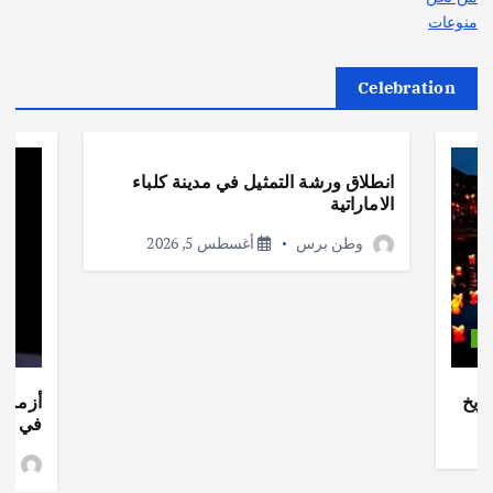
منوعات
Celebration
أهم الأخبار
ثقافة وفنون
انطلاق ورشة التمثيل في مدينة كلباء
الاماراتية
وطن برس
أغسطس 5, 2026
ات
ريخ
أزمة ا
في جذو
وط