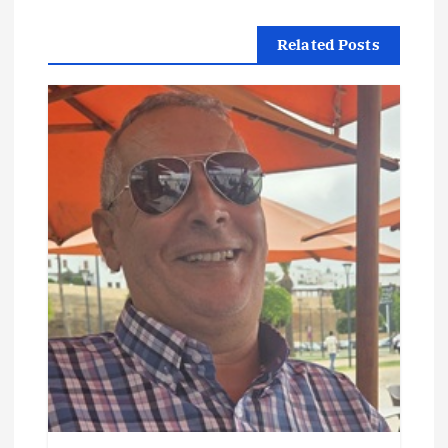
ا
Related Posts
ل
م
ق
ا
ل
ا
ت