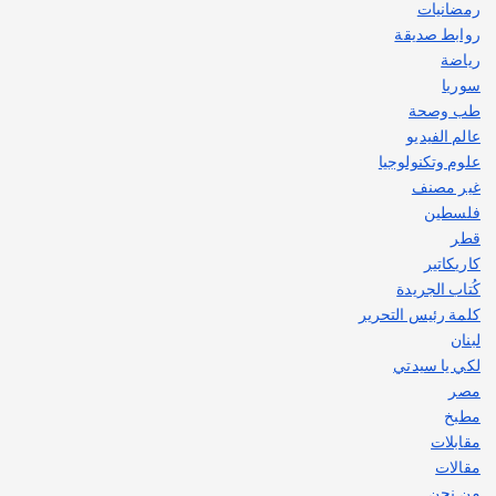
رمضانيات
روابط صديقة
رياضة
سوريا
طب وصحة
عالم الفيديو
علوم وتكنولوجيا
غير مصنف
فلسطين
قطر
كاريكاتير
كُتاب الجريدة
كلمة رئيس التحرير
لبنان
لكي يا سيدتي
مصر
مطبخ
مقابلات
مقالات
من نحن