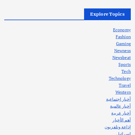
أهم الأخبار
العراق
أزمة الكهرباء في العراق… قراءة تحليلية
Explore Topics
في جذور المشكلة وحلولها المستدامة
أغسطس 5, 2026
Economy
Fashion
Gaming
Newness
1
Newsbeat
Sports
أهم الأخبار
ثقافة وفنون
Tech
اختتام ورشة السينوغرافيا في مدينة كلباء الاماراتية
Technology
أغسطس 3, 2026
Travel
Western
أخبار اجتماعية
أهم الأخبار
جاليات
غير مصنف
أخبار عالمية
قصة نجاح العراقي عمر الشمري الذي
اصبح بطلاً لأستراليا بلعبة كمال الاجسام
أخبار عربية
يوليو 30, 2026
أهم الأخبار
2
إذاعة وتلفزيون
إسرائيل