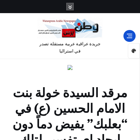
جريدة عراقية عربية مستقلة تصدر
في استراليا
مرقد السيدة خولة بنت
الامام الحسين (ع) في
“بعلبك” يفيض دماً دون
ايجاد اي تفسير لتلك