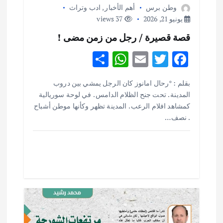
وطن برس
أهم الأخبار
,
ادب وتراث
يونيو 21, 2026
37 views
قصة قصيرة / رجل من زمن مضى !
S
W
E
T
F
h
h
m
w
ac
بقلم : *رحال امانوز كان الرجل يمشي بين دروب
ar
at
ai
it
e
المدينة . تحت جنح الظلام الدامس . في لوحة سوريالية
e
s
l
te
b
كمشاهد افلام الرعب . المدينة تظهر وكأنها موطن أشباح
. نصف…
o
r
A
p
o
p
k