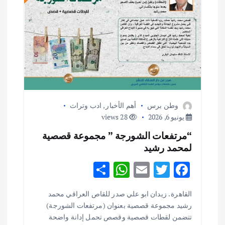
وطن برس
أهم الأخبار
,
ادب وتراث
يونيو 6, 2026
28 views
“مرتفعات الشورجة ” مجموعة قصصية
لمحمد رشيد
S
W
E
T
F
h
h
m
w
ac
القاهرة . زيدان ابو علي صدر للقاص العراقي محمد
ar
at
ai
it
e
أهم الأخبار
ثقافة وفنون
رشيد مجموعة قصصية بعنوان (مرتفعات الشورجة)
اختتام ورشة السينوغرافيا في مدينة كلباء الاماراتية
e
s
l
te
b
تتضمن لقطات قصصية وقصص تحمل إدانة واضحة
أغسطس 3, 2026