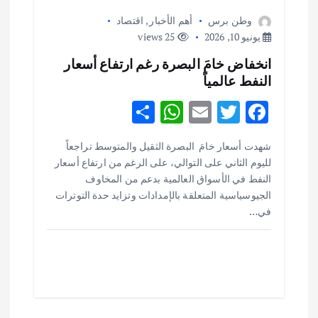
وطن برس
أهم الأخبار
,
اقتصاد
يونيو 10, 2026
25 views
انخفاض خامَ البصرة رغم ارتفاع أسعار
النفط عالمياً
S
W
E
T
F
h
h
m
w
ac
شهدت أسعار خامَ البصرة الثقيل والمتوسط تراجعاً
ar
at
ai
it
e
أهم الأخبار
ثقافة وفنون
لليوم الثاني على التوالي، على الرغم من ارتفاع أسعار
اختتام ورشة السينوغرافيا في مدينة كلباء الاماراتية
e
s
l
te
b
النفط في الأسواق العالمية بدعم من المخاوف
أغسطس 3, 2026
o
r
A
الجيوسياسية المتعلقة بالإمدادات وتزايد حدة التوترات
في…
p
o
أهم الأخبار
جاليات
غير مصنف
p
k
قصة نجاح العراقي عمر الشمري الذي
اصبح بطلاً لأستراليا بلعبة كمال الاجسام
يوليو 30, 2026
2