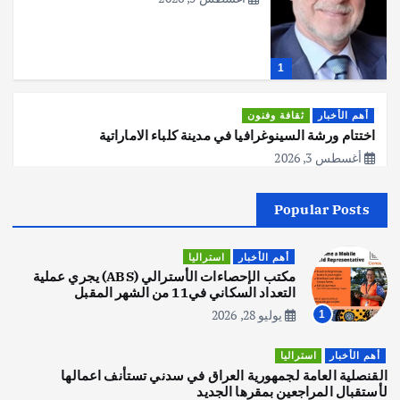
1
أهم الأخبار
ثقافة وفنون
اختتام ورشة السينوغرافيا في مدينة كلباء الاماراتية
أغسطس 3, 2026
Popular Posts
أهم الأخبار
جاليات
غير مصنف
قصة نجاح العراقي عمر الشمري الذي
اصبح بطلاً لأستراليا بلعبة كمال الاجسام
أهم الأخبار
استراليا
يوليو 30, 2026
مكتب الإحصاءات الأسترالي (ABS) يجري عملية
2
التعداد السكاني في11 من الشهر المقبل
يوليو 28, 2026
1
أهم الأخبار
تحقيقات
هوي آن… مدينة الفوانيس وسحر التاريخ
أهم الأخبار
استراليا
يوليو 30, 2026
القنصلية العامة لجمهورية العراق في سدني تستأنف اعمالها
3
لأستقبال المراجعين بمقرها الجديد