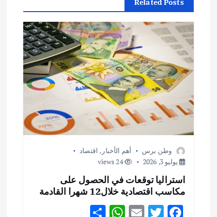
Related Posts
ل
م
ق
ا
ل
ا
ت
وطن برس
أهم الأخبار
,
اقتصاد
يوليو 3, 2026
24 views
استراليا توقعات في الحصول على
مكاسب اقتصادية خلال12 شهرا القادمة
S
W
E
T
F