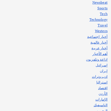
Newsbeat
Sports
أهم الأخبار
ثقافة وفنون
Tech
اختتام ورشة السينوغرافيا في مدينة كلباء الاماراتية
Technology
أغسطس 3, 2026
Travel
Western
أخبار اجتماعية
أهم الأخبار
جاليات
غير مصنف
أخبار عالمية
قصة نجاح العراقي عمر الشمري الذي
اصبح بطلاً لأستراليا بلعبة كمال الاجسام
أخبار عربية
يوليو 30, 2026
أهم الأخبار
2
إذاعة وتلفزيون
إسرائيل
إيران
ادب وتراث
استراليا
اقتصاد
الأردن
الإمارات
الباسيفيك
البحرين