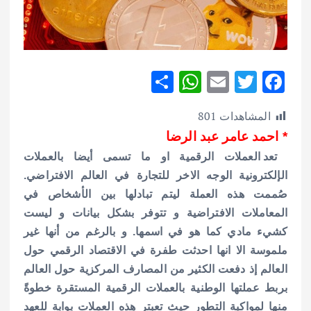
S
W
E
T
F
h
h
m
w
ac
المشاهدات
801
ar
at
ai
it
e
* احمد عامر عبد الرضا
e
s
l
te
b
تعد العملات الرقمية او ما تسمى أيضا بالعملات
A
r
o
الإلكترونية الوجه الاخر للتجارة في العالم الافتراضي.
p
o
صُممت هذه العملة ليتم تبادلها بين الأشخاص في
p
k
المعاملات الافتراضية و تتوفر بشكل بيانات و ليست
كشيء مادي كما هو في اسمها. و بالرغم من أنها غير
ملموسة الا انها احدثت طفرة في الاقتصاد الرقمي حول
العالم إذ دفعت الكثير من المصارف المركزية حول العالم
بربط عملتها الوطنية بالعملات الرقمية المستقرة خطوةً
منها لمواكبة التطور حيث تعبتر هذه العملات بوابة للعهد