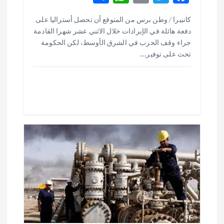
h
h
m
w
ac
كانبيرا / وطن برس من المتوقع أن تحصل أستراليا على
ar
at
ai
it
e
دفعة هائلة في الإيرادات خلال الاثني عشر شهرا القادمة
e
s
l
te
b
جراء وقف الحرب في الشرق الأوسط، لكن الحكومة
o
r
تحث على توفير…
A
p
o
p
k