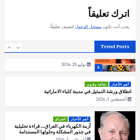
أهم الأخبار
تحقيقات
اترك تعليقاً
هوي آن… مدينة الفوانيس وسحر التاريخ
يوليو 30, 2026
3
يجب أنت تكون
مسجل الدخول
لتضيف تعليقاً.
أهم الأخبار
استراليا
مكتب الإحصاءات الأسترالي (ABS) يجري
Trend Posts
عملية التعداد السكاني في11 من الشهر
المقبل
يوليو 28, 2026
4
أهم الأخبار
ثقافة وفنون
انطلاق ورشة التمثيل في مدينة كلباء الاماراتية
أغسطس 5, 2026
أهم الأخبار
العراق
أزمة الكهرباء في العراق… قراءة تحليلية
في جذور المشكلة وحلولها المستدامة
أغسطس 5, 2026