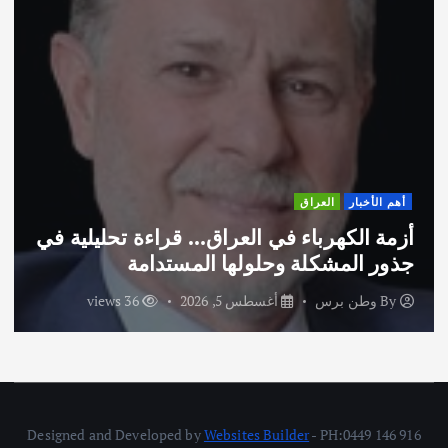
العراق
أهم الأخبار
كهرباء في العراق… قراءة تحليلية في
اختتام و
مشكلة وحلولها المستدامة
الاماراتية
برس
أغسطس 5, 2026
36 views
By
وطن 
Designed and Developed by
Websites Builder
- PH:0449 146 916