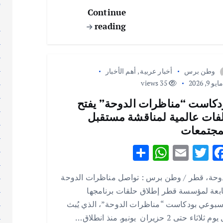
إ
p
k
Continue
إ
reading
ا
ا
ا
ا
وطن برس
أخبار عربية
,
أهم الأخبار
ا
يو 9, 2026
35 views
ا
دكاست “مناظرات الدوحة” يفتح
ا
فات عالمية لمناقشة مستقبل
ا
مجتمعات
ا
S
W
E
T
F
ا
ا
h
h
m
w
ac
ا
دوحة، قطر / وطن برس : تواصل مناظرات الدوحة
ar
at
ai
it
e
ا
ابعة لمؤسسة قطر إطلاق حلقات برنامجها
e
s
l
te
b
ا
سبوعي بودكاست “مناظرات الدوحة”، الذي يُبث
A
r
o
ا
 ثلاثاء حتى 2 حزيران يونيو. منذ انطلاق…