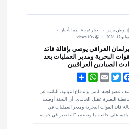
y
n
g
وطن برس
أخبار عربية
,
أهم الأخبار
s
ليو 17, 2026
106 views
t
برلمان العراقي يوصي بإقالة قائد
s
قوات البحرية ومدير العمليات بعد
h
دث الصيادين العراقيين
y
S
W
E
T
F
l
n
h
h
m
w
ac
أ
 عضو لجنة الأمن والدفاع النيابية، النائب عن
ar
at
ai
it
e
أ
فظة البصرة عقيل الخالدي، أن اللجنة أوصت
e
s
l
te
b
أ
الة قائد القوات البحرية ومدير العمليات في
A
r
o
أ
يادة، على خلفية ما وصفه بـ”التقصير في حماية…
p
o
إ