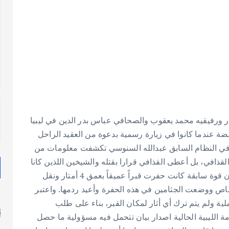
الصدر ورفيقيه محمد يعقوب والصحافي عباس بدر الدين في ليبيا
ن العام 1978 في ظروف غامضة عندما كانوا في زيارة رسمية بدعوة من العقيد الراحل
ت في النظام السابق عبدالله السنوسي تكشفت معلومات من
القذافي،
بل أعطى القذافي قرارا بقتله والشيخين اللذين كانا
معه. ونقل عن السنوسي أثناء التحقيق معه في ليبيا قوله ان قوة سابقة كانت حفرت قبراً عميقاً بعمق 4 أمتار ونقل
صاص ووضعت الجثامين في هذه الحفرة وأعيد ردمها. واعتبر
ة ولم يتم ترك أي أثار لمكان القبر، بناء على طلب
ة الليبية الحالية اصدار بيان تتحمل فيه مسؤولية ما حصل