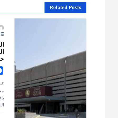
ح
Related Posts
ا
يو
ل
ال
م
ال
حا
ق
ا
كشف
محا
ل
بإق
الق
ا