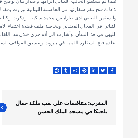
فيما لم يستطع الجانب اللبناني الزامها بإصدار بيان يوضح ف
لاعادة فتح مقر سفارتها في العاصمة اللبنانية بيروت وفقا
والسفير اللبناني لدى طرابلس محمد سكينة. وذكرت وكالة ال
الثنائي في المجال القضائي وبخاصة ملف قضية اختفاء الاما
الليبي في هذا الشأن. وأشارت الى أنه جرى خلال هذا اللقا
اعادة فتح السفارة الليبية في بيروت وتنسيق المواقف السيا
ت
المغرب: متنافسات على لقب ملكة جمال
ص
بلجيكا في مسجد الملك الحسن
فّ