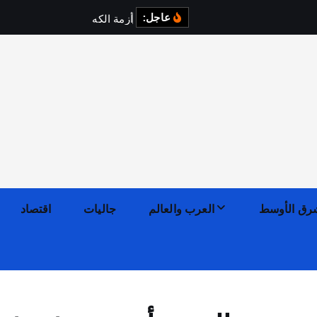
عاجل:
أ
ز
م
ة
ا
ل
ك
ه
ر
ب
ا
ء
ف
ي
رق الأوسط
العرب والعالم
جاليات
اقتصاد