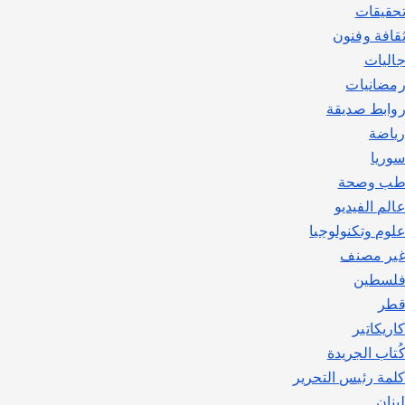
حقيقات
قافة وفنون
اليات
مضانيات
وابط صديقة
ياضة
وريا
ب وصحة
الم الفيديو
لوم وتكنولوجيا
ير مصنف
لسطين
طر
اريكاتير
ُتاب الجريدة
لمة رئيس التحرير
بنان