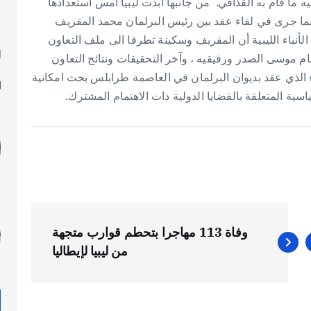
يه ما قام به القذافي. من جانبها أبدت ليبيا امس استعدادها
 لما جرى في لقاء عقد بين رئيس البرلمان محمد المقريف
أنباء الليبية أن المقريف وسكينة تطرقا الى ملف التعاون
ا
م موسى الصدر ورفيقيه ، وآخر التحقيقات ونتائج التعاون
ل
ء الذي عقد بديوان البرلمان في العاصمة طرابلس بحث امكانية
سية المتعلقة بالقضايا الدولية ذات الاهتمام المشترك.
وفاة 113 مهاجرا بتحطم قوارب متجهة
من ليبيا لإيطاليا