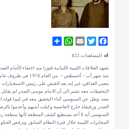
S
W
E
T
F
h
h
m
w
ac
المشاهدات
822
ar
at
ai
it
e
e
s
l
te
b
تشهد العلاقات الليبية اللبنانية فتورا منذ اختفاء الأمام 
A
r
o
منذ شهر أب – أغسطس – م
معمر القذافي. غير إنه بعد القبض على رئيس الاستخبارا
p
o
التحقيقات معه تشير الى أن الامام موسى الصدر لم يقابل 
p
k
الصدر ورفيقاه خارج العاصمة وكبلت أيديهم وأعدموا بالر
السنوسي أنه لا أحد يستطيع كشف المنطقة لأنها منطقة رملي
المخابرات الليبية خلال فترة النظام السابق. وترفض الحكوم