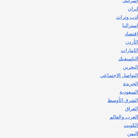
سرائيل
يوليو 30, 2026
2
يران
دب وتراث
ستراليا
قتصاد
لأردن
لإمارات
لباسيفيك
لبحرين
لتواصل الاجتماعي
لجريدة
لسعودية
لشرق الأوسط
لعراق
لعرب والعالم
لكويت
ليمن