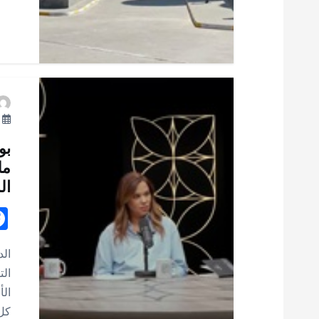
ت
ما
بو
مل
ال
ال
الت
الأ
كل يوم