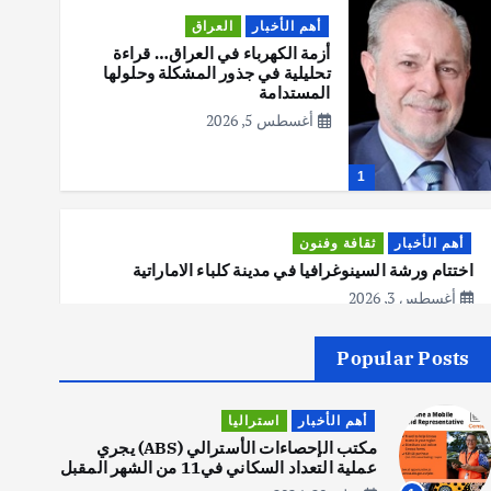
أهم الأخبار
العراق
أزمة الكهرباء في العراق… قراءة
تحليلية في جذور المشكلة وحلولها
المستدامة
أغسطس 5, 2026
1
أهم الأخبار
ثقافة وفنون
اختتام ورشة السينوغرافيا في مدينة كلباء الاماراتية
أغسطس 3, 2026
Popular Posts
أهم الأخبار
جاليات
غير مصنف
قصة نجاح العراقي عمر الشمري الذي
أهم الأخبار
استراليا
اصبح بطلاً لأستراليا بلعبة كمال
الاجسام
مكتب الإحصاءات الأسترالي (ABS) يجري
عملية التعداد السكاني في11 من الشهر المقبل
يوليو 30, 2026
2