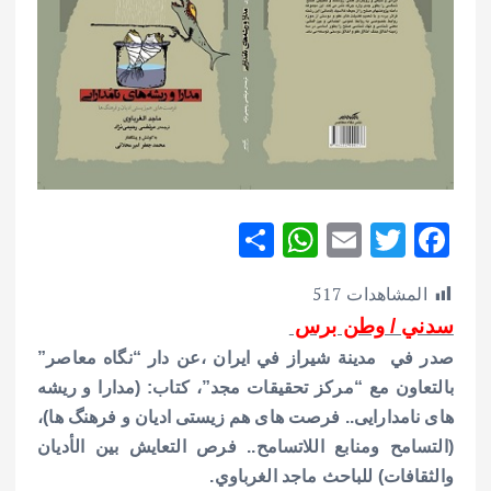
S
W
E
T
F
h
h
m
w
ac
المشاهدات
517
ar
at
ai
it
e
سدني / وطن برس
e
s
l
te
b
صدر في مدينة شيراز في ايران ،عن دار “نگاه معاصر”
A
r
o
بالتعاون مع “مركز تحقيقات مجد”، كتاب:
(مدارا و ریشه
p
o
های نامدارایی.. فرصت های هم زیستی ادیان و فرهنگ ها)،
p
k
(التسامح ومنابع اللاتسامح.. فرص التعايش بين الأديان
والثقافات) للباحث ماجد الغرباوي.