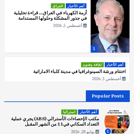
أهم الأخبار
العراق
أزمة الكهرباء في العراق… قراءة تحليلية
في جذور المشكلة وحلولها المستدامة
أغسطس 5, 2026
1
أهم الأخبار
ثقافة وفنون
اختتام ورشة السينوغرافيا في مدينة كلباء الاماراتية
أغسطس 3, 2026
Popular Posts
أهم الأخبار
جاليات
غير مصنف
قصة نجاح العراقي عمر الشمري الذي
اصبح بطلاً لأستراليا بلعبة كمال الاجسام
أهم الأخبار
استراليا
يوليو 30, 2026
مكتب الإحصاءات الأسترالي (ABS) يجري عملية
2
التعداد السكاني في11 من الشهر المقبل
يوليو 28, 2026
1