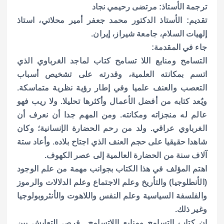
ترجمة الأستاذ: مرتضى رحيمي نجاد
تقديم: الأستاذ الدكتور محمد جعفر أمير محلاتي، استاذ
إلهيات السلام، جامعة شيراز، إيران.
جاء في المقدمة:
التسامح ومنابع اللا تسامح كتاب لماجد الغرباوي الذي
اتسم بمكانته العلمية، وقدرته على تشخيص أسباب
التعصب والعنف علميا وفي إطار رؤية نظرية متماسكة.
ويُعد كتابه من أفضل الأعمال وأكثرها تحليلا. ولا ريب فهو
عالم له منجزاته ومكانته. ومن المهم جدا أن نعرف أن
الغرباوي عراقي. ولد من رحم الحضارة الإنسانية؛ وكان
شاهدا حقيقيا على حجم العنف الذي اجتاح بلاده. وأعاد ستة
آلاف سنة من الحضارة العالمية إلى عصر الكهوف.
اهتم المؤلف في هذا الكتاب بجوانب مهمة من علم الوجود
(الأنطلوجيا) والتأريخ وعلم الاجتماع وعلم الدلالات والرموز
والفلسفة السياسية وعلم النفس واللاهوت والأنثروبولوجيا
وغير ذلك.
إن كتاب التسامح ومنابع اللاتسامح.. فرص التعايش بين