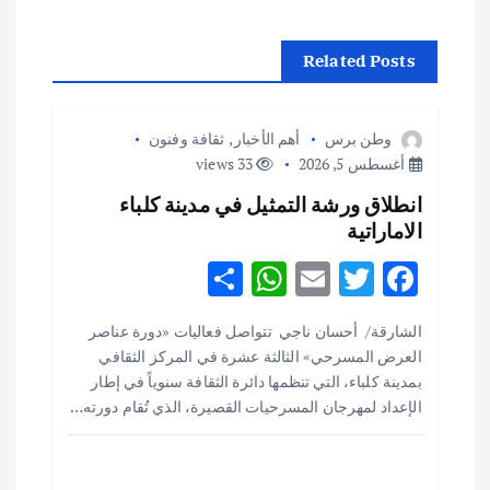
ح
Related Posts
ا
ل
وطن برس
أهم الأخبار
,
ثقافة وفنون
أغسطس 5, 2026
33 views
م
انطلاق ورشة التمثيل في مدينة كلباء
ق
الاماراتية
S
W
E
T
F
ا
h
h
m
w
ac
الشارقة/ أحسان ناجي تتواصل فعاليات «دورة عناصر
ل
ar
at
ai
it
e
العرض المسرحي» الثالثة عشرة في المركز الثقافي
e
s
l
te
b
بمدينة كلباء، التي تنظمها دائرة الثقافة سنوياً في إطار
ا
o
r
A
الإعداد لمهرجان المسرحيات القصيرة، الذي تُقام دورته…
ت
p
o
p
k