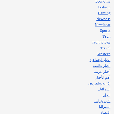
Economy
Fashion
Gaming
Newness
1
Newsbeat
Sports
أهم الأخبار
ثقافة وفنون
Tech
اختتام ورشة السينوغرافيا في مدينة كلباء الاماراتية
Technology
أغسطس 3, 2026
Travel
Western
أخبار اجتماعية
أهم الأخبار
جاليات
غير مصنف
أخبار عالمية
قصة نجاح العراقي عمر الشمري الذي
اصبح بطلاً لأستراليا بلعبة كمال الاجسام
أخبار عربية
يوليو 30, 2026
أهم الأخبار
2
إذاعة وتلفزيون
إسرائيل
إيران
ادب وتراث
استراليا
اقتصاد