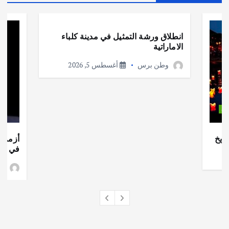
أهم الأخبار
ثقافة وفنون
انطلاق ورشة التمثيل في مدينة كلباء
الاماراتية
وطن برس
أغسطس 5, 2026
ات
ريخ
أزمة ا
في جذو
وط