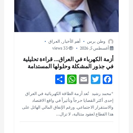
وطن برس
أهم الأخبار
,
العراق
أغسطس 5, 2026
33 views
أزمة الكهرباء في العراق… قراءة تحليلية
في جذور المشكلة وحلولها المستدامة
S
W
E
T
F
h
h
m
w
ac
أهم الأخبار
ثقافة وفنون
*محمد رشيد تُعد أزمة الطاقة الكهربائية في العراق
ar
at
ai
it
e
اختتام ورشة السينوغرافيا في مدينة كلباء الاماراتية
إحدى أكثر القضايا حرجاً وتأثيراً في واقع الاقتصاد
e
s
l
te
b
أغسطس 3, 2026
والاستقرار الاجتماعي. ورغم الإنفاق المالي الهائل على
o
r
A
هذا القطاع لعقود متتالية، لا تزال…
p
o
أهم الأخبار
جاليات
غير مصنف
قصة نجاح العراقي عمر الشمري الذي