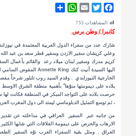
S
W
E
T
F
h
h
m
w
ac
المشاهدات
735
ar
at
ai
it
e
كانبرا / وطن برس
e
s
l
te
b
A
r
o
شارك عدد من سفراء الدول العربية المعتمدة في نيوزلن
p
o
وعلي كريشان سفير الاردن وسفير قطر سعد بن عبد الله 
كريم مدرك وسفير لبنان ميلاد رعد والقائم بأعمال السف
p
k
الخارجية النيوزلندي . وقدم السيد روب تايلور شرحاً مفصل
بلاده على ديمومتها منوّها ً بأهمية منطقة الشرق الاوسط لني
، ثم توسع التمثيل الدبلوماسي ليمتد الى دول المغرب العرب
من جانبه عبر السفير العراقي في مداخلته عن تقدير ال
العراق . ومثل بقية السفراء العرب نوّه السفير الطعم