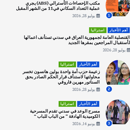
الاجسام
مكتب الإحصاءات الأسترالي (ABS) يجري
عملية التعداد السكاني في11 من الشهر المقبل
يوليو 30, 2026
2
يوليو 28, 2026
1
أهم الأخبار
استراليا
أهم الأخبار
تحقيقات
لقنصلية العامة لجمهورية العراق في سدني تستأنف اعمالها
هوي آن… مدينة الفوانيس وسحر
أستقبال المراجعين بمقرها الجديد
التاريخ
يوليو 28, 2026
يوليو 30, 2026
3
أهم الأخبار
استراليا
زعيمة حزب أمة واحدة بولين هانسون تخسر
أهم الأخبار
استراليا
محاولتها لاستنأف قرار الحكم الصادر بحق
مكتب الإحصاءات الأسترالي (ABS)
السناتور مهرين فاروقي
يجري عملية التعداد السكاني في11
يوليو 28, 2026
2
من الشهر المقبل
يوليو 28, 2026
4
أهم الأخبار
استراليا
مسرح الوعد في سدني تقدم المسرحية
الكوميدية الهادفة ” من الباب للباب “
أهم الأخبار
ثقافة وفنون
يونيو 14, 2026
3
انطلاق ورشة التمثيل في مدينة كلباء الاماراتية