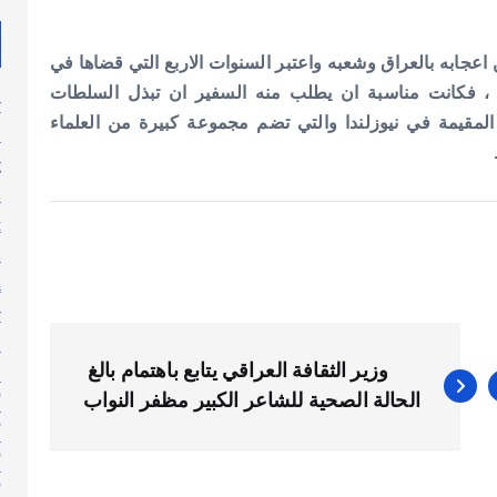
اعجابه بالعراق وشعبه واعتبر السنوات الاربع التي قضاها في
 ، فكانت مناسبة ان يطلب منه السفير ان تبذل السلطات
y
رة المقيمة في نيوزلندا والتي تضم مجموعة كبيرة من العلماء
n
g
s
t
s
h
y
l
وزير الثقافة العراقي يتابع باهتمام بالغ
n
الحالة الصحية للشاعر الكبير مظفر النواب
أ
أ
أ
أ