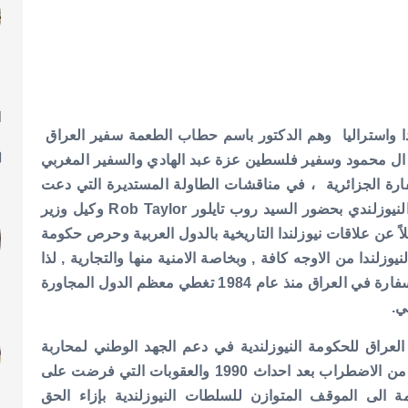
ا
ل
دا واستراليا وهم الدكتور باسم حطاب الطعمة سفير العراق
ال محمود وسفير فلسطين عزة عبد الهادي والسفير المغربي
ارة الجزائرية ، في مناقشات الطاولة المستديرة التي دعت
اليها السيدة آنيت كنك Annette King المفوض السامي النيوزلندي بحضور السيد روب تايلور Rob Taylor وكيل وزير
اً عن علاقات نيوزلندا التاريخية بالدول العربية وحرص حكومة
وزلندا من الاوجه كافة , وبخاصة الامنية منها والتجارية , لذا
حرصت بلاده على التواجد المبكر في المنطقة فكانت لها سفارة في العراق منذ عام 1984 تغطي معظم الدول المجاورة
ي.
عراق للحكومة النيوزلندية في دعم الجهد الوطني لمحاربة
الارهاب والحرص على ديمومة العلاقات التي شابها الكثير من الاضطراب بعد احداث 1990 والعقوبات التي فرضت على
ة الى الموقف المتوازن للسلطات النيوزلندية بإزاء الحق