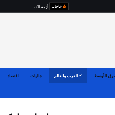
عاجل:
أ
ز
م
ة
ا
ل
ك
ه
ر
ب
ا
ء
ف
ي
رق الأوسط
العرب والعالم
جاليات
اقتصاد