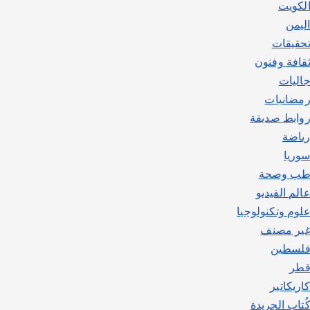
لكويت
ليمن
حقيقات
قافة وفنون
اليات
مضانيات
وابط صديقة
ياضة
وريا
ب وصحة
الم الفيديو
لوم وتكنولوجيا
ير مصنف
لسطين
طر
اريكاتير
ُتاب الجريدة