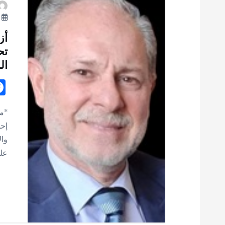
ت
أ
أز
تح
ال
*مح
إحد
وال
على