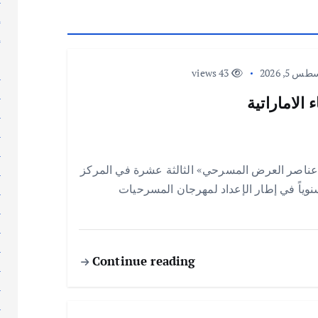
إ
إ
إ
 5, 2026
43 views
ا
ا
الاماراتية
ا
ا
ا
عناصر العرض المسرحي» الثالثة عشرة في المركز
ا
 سنوياً في إطار الإعداد لمهرجان المسرحيات
ا
ا
ا
ا
Continue reading
ا
ا
ا