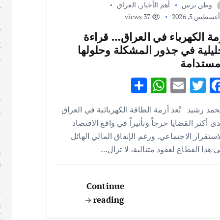
ا
وطن برس
أهم الأخبار
,
العراق
غسطس 5, 2026
37 views
ا
ت
مة الكهرباء في العراق… قراءة
ث
ليلية في جذور المشكلة وحلولها
ج
مستدامة
ر
S
W
E
T
F
ر
h
h
m
w
ac
ر
مد رشيد تُعد أزمة الطاقة الكهربائية في العراق
س
ar
at
ai
it
e
ى أكثر القضايا حرجاً وتأثيراً في واقع الاقتصاد
ط
e
s
l
te
b
استقرار الاجتماعي. ورغم الإنفاق المالي الهائل
ع
A
r
o
 هذا القطاع لعقود متتالية، لا تزال…
ع
p
o
غ
p
k
ف
Continue
ق
reading
ك
ك