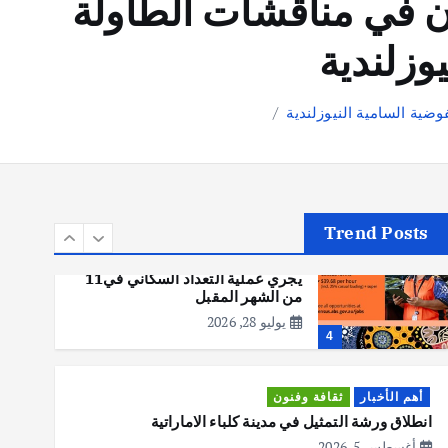
ون في مناقشات الطاولة
يوليو 30, 2026
2
وزلندية
أهم الأخبار
تحقيقات
ضية السامية النيوزلندية
هوي آن… مدينة الفوانيس وسحر
التاريخ
يوليو 30, 2026
3
Trend Posts
أهم الأخبار
استراليا
مكتب الإحصاءات الأسترالي (ABS)
يجري عملية التعداد السكاني في11
من الشهر المقبل
يوليو 28, 2026
4
أهم الأخبار
ثقافة وفنون
انطلاق ورشة التمثيل في مدينة كلباء الاماراتية
أغسطس 5, 2026