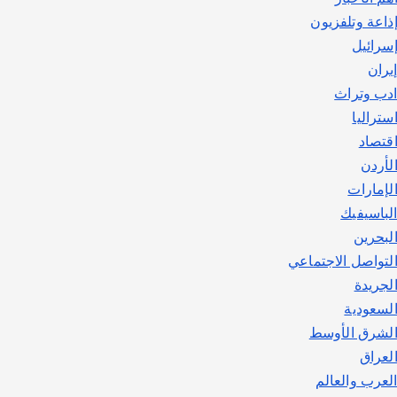
اصبح بطلاً لأستراليا بلعبة كمال
ذاعة وتلفزيون
الاجسام
سرائيل
يوليو 30, 2026
2
يران
دب وتراث
ستراليا
قتصاد
لأردن
لإمارات
لباسيفيك
لبحرين
لتواصل الاجتماعي
لجريدة
لسعودية
لشرق الأوسط
لعراق
لعرب والعالم