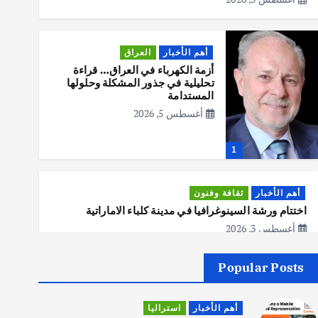
أهم الأخبار
العراق
أزمة الكهرباء في العراق… قراءة
تحليلية في جذور المشكلة وحلولها
المستدامة
أغسطس 5, 2026
1
أهم الأخبار
ثقافة وفنون
اختتام ورشة السينوغرافيا في مدينة كلباء الاماراتية
أغسطس 3, 2026
Popular Posts
أهم الأخبار
جاليات
غير مصنف
قصة نجاح العراقي عمر الشمري الذي
أهم الأخبار
استراليا
اصبح بطلاً لأستراليا بلعبة كمال