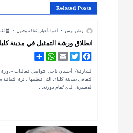
ح
Related Posts
ا
وطن برس
أهم الأخبار
,
ثقافة وفنون
أغسطس
ل
انطلاق ورشة التمثيل في مدينة كلباء 
S
W
E
T
F
م
h
h
m
w
ac
الشارقة/ أحسان ناجي تتواصل فعاليات «دورة 
ق
e
it
ai
at
ar
الثقافي بمدينة كلباء، التي تنظمها دائرة الثقافة
e
s
l
te
b
القصيرة، الذي تُقام دورته…
ا
A
r
o
p
o
ل
p
k
ا