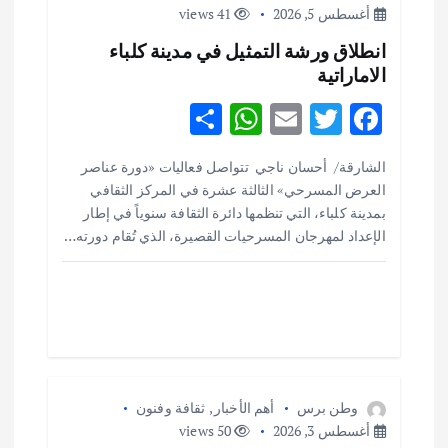
أغسطس 5, 2026
41 views
ق
انطلاق ورشة التمثيل في مدينة كلباء
الاماراتية
ا
S
W
E
T
F
ل
h
h
m
w
ac
الشارقة/ أحسان ناجي تتواصل فعاليات «دورة عناصر
ar
at
ai
it
e
ا
العرض المسرحي» الثالثة عشرة في المركز الثقافي
e
s
l
te
b
بمدينة كلباء، التي تنظمها دائرة الثقافة سنوياً في إطار
ت
o
r
A
الإعداد لمهرجان المسرحيات القصيرة، الذي تُقام دورته…
p
o
p
k
وطن برس
أهم الأخبار
,
ثقافة وفنون
أغسطس 3, 2026
50 views