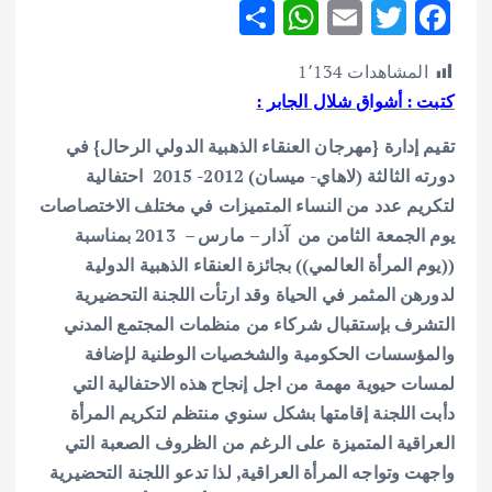
S
W
E
T
F
h
h
m
w
ac
المشاهدات
1٬134
ar
at
ai
it
e
كتبت : أشواق شلال الجابر :
e
s
l
te
b
تقيم إدارة {مهرجان العنقاء الذهبية الدولي الرحال} في
A
r
o
دورته الثالثة (لاهاي- ميسان) 2012- 2015 احتفالية
p
o
لتكريم عدد من النساء المتميزات في مختلف الاختصاصات
p
k
يوم الجمعة الثامن من آذار – مارس – 2013 بمناسبة
((يوم المرأة العالمي)) بجائزة العنقاء الذهبية الدولية
لدورهن المثمر في الحياة وقد ارتأت اللجنة التحضيرية
التشرف بإستقبال شركاء من منظمات المجتمع المدني
والمؤسسات الحكومية والشخصيات الوطنية لإضافة
لمسات حيوية مهمة من اجل إنجاح هذه الاحتفالية التي
دأبت اللجنة إقامتها بشكل سنوي منتظم لتكريم المرأة
العراقية المتميزة على الرغم من الظروف الصعبة التي
واجهت وتواجه المرأة العراقية,
لذا تدعو اللجنة التحضيرية