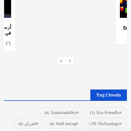
ات
ريخ
أزمة ا
في جذو
وط
Tag Clouds
(6)
Sustainability
(5)
Eco-friendly
Technology
(19)
Well-being
(6)
العراق
(6)