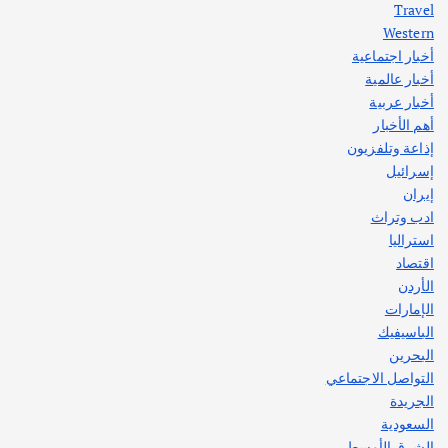
Travel
Western
أخبار اجتماعية
أهم الأخبار
جاليات
غير مصنف
أخبار عالمية
قصة نجاح العراقي عمر الشمري الذي
اصبح بطلاً لأستراليا بلعبة كمال الاجسام
أخبار عربية
يوليو 30, 2026
أهم الأخبار
2
إذاعة وتلفزيون
إسرائيل
إيران
ادب وتراث
استراليا
اقتصاد
الأردن
الإمارات
الباسيفيك
البحرين
التواصل الاجتماعي
الجريدة
السعودية
الشرق الأوسط