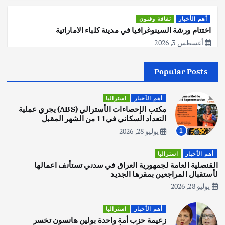
أهم الأخبار
ثقافة وفنون
اختتام ورشة السينوغرافيا في مدينة كلباء الاماراتية
أغسطس 3, 2026
Popular Posts
أهم الأخبار
جاليات
غير مصنف
قصة نجاح العراقي عمر الشمري الذي
اصبح بطلاً لأستراليا بلعبة كمال الاجسام
أهم الأخبار
استراليا
يوليو 30, 2026
مكتب الإحصاءات الأسترالي (ABS) يجري عملية
2
التعداد السكاني في11 من الشهر المقبل
يوليو 28, 2026
1
أهم الأخبار
تحقيقات
هوي آن… مدينة الفوانيس وسحر التاريخ
أهم الأخبار
استراليا
يوليو 30, 2026
القنصلية العامة لجمهورية العراق في سدني تستأنف اعمالها
3
لأستقبال المراجعين بمقرها الجديد
يوليو 28, 2026
أهم الأخبار
استراليا
مكتب الإحصاءات الأسترالي (ABS) يجري
أهم الأخبار
استراليا
عملية التعداد السكاني في11 من الشهر
زعيمة حزب أمة واحدة بولين هانسون تخسر
المقبل