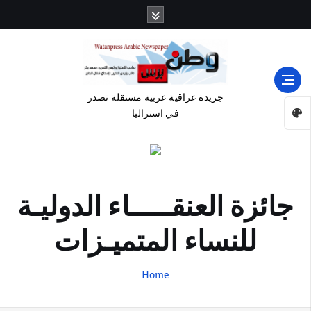
جريدة عراقية عربية مستقلة تصدر
في استراليا
جائزة العنقـــــاء الدوليـة
للنساء المتميـزات
Home