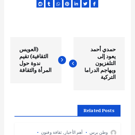
ت
حمدي أحمد
(العويس
ص
يعود إلى
الثقافية) تقيم
التلفزيون
ندوة حول
فّ
ويهاجم الدراما
المرأة والثقافة
التركية
ح
ا
Related Posts
ل
م
وطن برس
أهم الأخبار
,
ثقافة وفنون