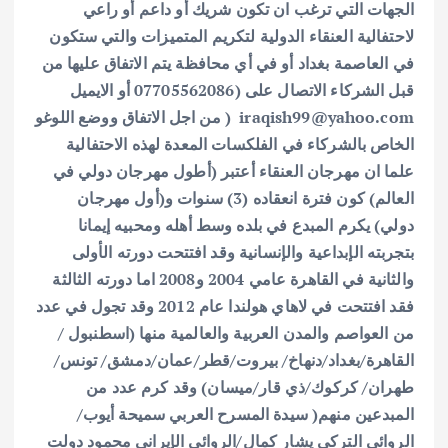
الجهات التي ترغب ان تكون شريك أو داعم أو راعي
لاحتفالية العنقاء الدولية لتكريم المتميزات والتي ستكون
في العاصمة بغداد أو في أي محافظة يتم الاتفاق عليها من
قبل الشركاء الاتصال على (07705562086 أو الايميل
iraqish99@yahoo.com ( من اجل الاتفاق ووضع اللوغو
الخاص بالشركاء في الفلكسات المعدة لهذه الاحتفالية
علما ان مهرجان العنقاء أعتبر (أطول مهرجان دولي في
العالم) كون فترة انعقاده (3) سنوات و(أول مهرجان
دولي) يكرم المبدع في بلده وسط أهله ومحبيه إيمانا
بتجربته الإبداعية والإنسانية وقد افتتحت دورته الأولى
والثانية في القاهرة عامي 2004 و2008 اما دورته الثالثة
فقد افتتحت في لاهاي هولندا عام 2012 وقد تجول في عدد
من العواصم والمدن العربية والعالمية منها (اسطنبول /
القاهرة/بغداد/دنهاخ/ بيروت/قطر/عمان/دمشق/ تونس/
طهران/ كركوك/ذي قار/ميسان) وقد كرم عدد من
المبدعين منهم( سيدة المسرح العربي سميحة أيوب/
الروائي التركي يشار كمال/الروائي الإيراني محمود دولت