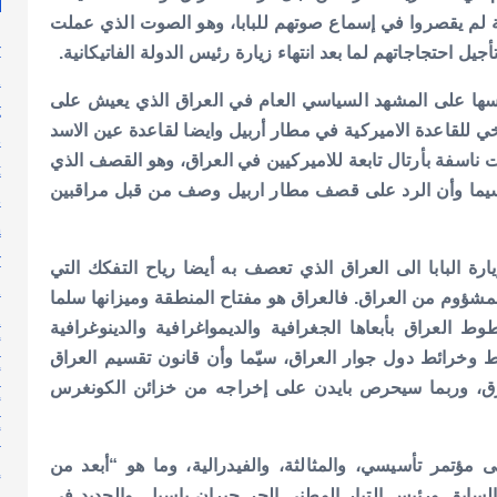
صرية لم يقصروا في إسماع صوتهم للبابا، وهو الصوت الذي عملت
y
ل احتجاجاتهم لما بعد انتهاء زيارة رئيس الدولة الفاتيكانية.
n
اسها على المشهد السياسي العام في العراق الذي يعيش على
g
ي للقاعدة الاميركية في مطار أربيل وايضا لقاعدة عين الاسد
s
ت ناسفة بأرتال تابعة للاميركيين في العراق، وهو القصف الذي
t
، سيما وأن الرد على قصف مطار اربيل وصف من قبل مراقبين
s
h
y
ة البابا الى العراق الذي تعصف به أيضا رياح التفكك التي
l
شؤوم من العراق. فالعراق هو مفتاح المنطقة وميزانها سلما
n
 العراق بأبعاها الجغرافية والديمواغرافية والدينوغرافية
أ
وط وخرائط دول جوار العراق، سيّما وأن قانون تقسيم العراق
أ
رزق، وربما سيحرص بايدن على إخراجه من خزائن الكونغرس
أ
أ
مؤتمر تأسيسي، والمثالثة، والفيدرالية، وما هو “أبعد من
إ
السابق ورئيس التيار الوطني الحر جبران باسيل. والجديد في