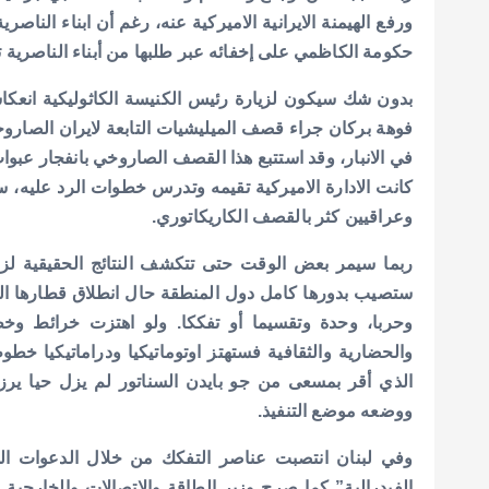
ورفع الهيمنة الايرانية الاميركية عنه، رغم أن ابناء النا
حكومة الكاظمي على إخفائه عبر طلبها من أبناء الناصرية تأجي
بدون شك سيكون لزيارة رئيس الكنيسة الكاثوليكية انعك
فوهة بركان جراء قصف الميليشيات التابعة لايران الصاروخ
في الانبار، وقد استتبع هذا القصف الصاروخي بانفجار عبوا
كانت الادارة الاميركية تقيمه وتدرس خطوات الرد عليه
وعراقيين كثر بالقصف الكاريكاتوري.
ربما سيمر بعض الوقت حتى تتكشف النتائج الحقيقية لزيار
ستصيب بدورها كامل دول المنطقة حال انطلاق قطارها الم
وحربا، وحدة وتقسيما أو تفككا. ولو اهتزت خرائط وخطوط
والحضارية والثقافية فستهتز اوتوماتيكيا ودراماتيكيا خط
الذي أقر بمسعى من جو بايدن السناتور لم يزل حيا ي
ووضعه موضع التنفيذ.
وفي لبنان انتصبت عناصر التفكك من خلال الدعوات الى 
الفيدرالية” كما صرح وزير الطاقة والاتصالات والخارجية 