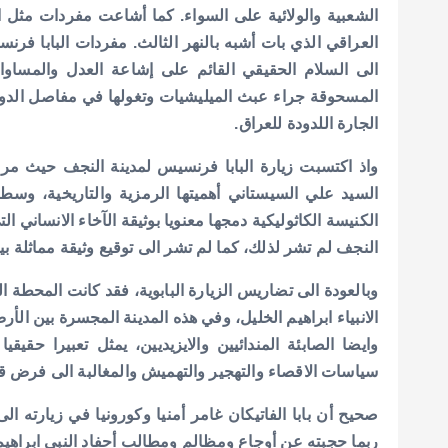
الشعبية والولائية على السواء. كما أشاعت مفردات مثل ا
العراقي الذي بات أشبه بالنهر الثالث. مفردات البابا فر
الى السلام الحقيقي القائم على إشاعة العدل والمساواة
المسحوقة جراء عبث الميليشيات وتغولها في مفاصل الدولة ا
الجارة اللدودة للعراق.
واذ اكتسبت زيارة البابا فرنسيس لمدينة النجف حيث مرق
السيد علي السيستاني أهميتها الرمزية والتاريخية، وسط ح
الكنيسة الكاثوليكية دمجها معنويا بوثيقة الآخاء الانساني
النجف لم تشر لذلك، كما لم تشر الى توقيع وثيقة مماثلة بي
وبالعودة الى تضاريس الزيارة البابوية، فقد كانت المحطة الم
الانبياء ابراهيم الخليل، وفي هذه المدينة المجسرة بين الأر
وايضا الصابئة المندائيين والايزيديين، يمثل تعبيرا حقي
سياسات الاقصاء والتهجير والتهميش والمغالبة الى فرض قوان
صحيح أن بابا الفاتيكان غامر أمنيا وكورونيا في زيارته الى
ربما حجبته عن أوجاع ومظالم ومطالب أحفاد النبي ابراهيم 