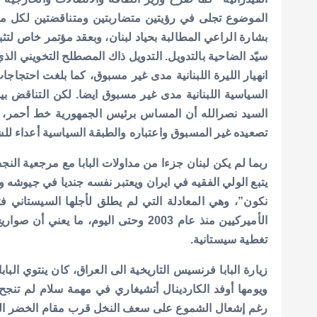
الموضوع تجلى في رؤيتين متضاربتين ومتناقضتين لكل من
بشارة الراعي المطالبة بحياد لبنان، وبعقد مؤتمر خاص لتث
سيّد الضاحية بالتدويل. التدويل ذاك المصطلح التخويني ال
انهيار الليرة اللبنانية مدى غير مسبوق، كما بلغت احتجاج
السياسية اللبنانية مدى غير مسبوق ايضا. لكن التناقض بين 
السيد نصرالله أن المساس برئيس الجمهورية خط أحمر، 
تصعيده غير المسبوق واعتباره والطبقة السياسية أعداء للش
ربما لم يكن لبنان جزءا من مداولات البابا مع مرجعية الن
يتبع الولي الفقيه في ايران ويعتبر نفسه جنديا في جيوش
نكون”، وهي المعادلة التي لم يطلق لأجلها السيستاني ف
الأميركيين منذ عام 2003 وحتى اليوم، م
تغطية سيستانية.
ويومها أوفد الكاردينال أتشيغاري في مهمة سلام لم تنج
رغم إشعال الشموع على سعف النخل قرب مقام الخضر ال