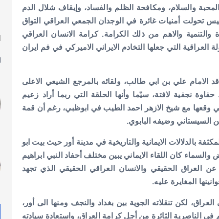
لمحبة والسلام، ومكافحة الظلم والفساد، وإيقاف شلال الدم
نسيس تحولت أمنيات غائرة في الوجدان الجمعي العراقي التواق
 والتنمية والاهم من ذلك الكرامة. كرامة الانسان العراقي
ا
ل
لعراقية التي جعلها التخادم الايراني الاميركي في فم ايران
د الامام علي بن ابي طالب، ولقائه بالمرجع الشيعي الاعلى
فاوة نجفية لافتة، سيّما وأنها الحلقة التي ربما أراد زعيم
 التي وقعها مع شيخ الازهر احمد الطيب في ابوظبي، رغم أن قمة
ن السيستاني وضيفه البابوي.
كثفة بالدلالات الايمانية والتاريخية في مدينة أور حيث بيت ابو
ض والسماء كان اللقاء الايماني يبين مختلف أحفاد النبي ابراهيم
قيا عن العراق الحقيقي والانسان العراقي الحقيقي الذي تجهد
ينها المغايرة عليه.
 العراق، لكن تنقلاته الجوية بين بغداد والنجف ومنها الى أور،
في الناصرية الثائرة من أجل كرامة العراق، واستعادة سيادته