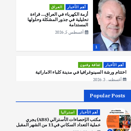
أهم الأخبار
العراق
أزمة الكهرباء في العراق… قراءة
تحليلية في جذور المشكلة وحلولها
المستدامة
أغسطس 5, 2026
1
أهم الأخبار
ثقافة وفنون
اختتام ورشة السينوغرافيا في مدينة كلباء الاماراتية
أغسطس 3, 2026
Popular Posts
أهم الأخبار
جاليات
غير مصنف
قصة نجاح العراقي عمر الشمري الذي
أهم الأخبار
استراليا
اصبح بطلاً لأستراليا بلعبة كمال
الاجسام
مكتب الإحصاءات الأسترالي (ABS) يجري
عملية التعداد السكاني في11 من الشهر المقبل
يوليو 30, 2026
2