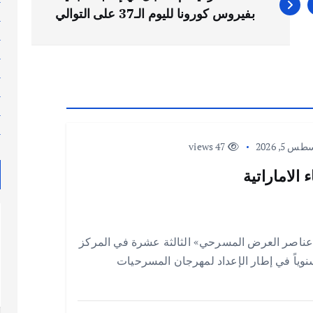
بفيروس كورونا لليوم الـ37 على التوالي
ل
م
م
م
م
م
م
 5, 2026
47 views
الاماراتية
عناصر العرض المسرحي» الثالثة عشرة في المركز
 سنوياً في إطار الإعداد لمهرجان المسرحيات