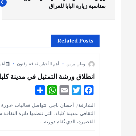
ص
بمناسبة زيارة البابا للعراق
فّ
ح
Related Posts
ا
وطن برس
أهم الأخبار
,
ثقافة وفنون
أغسطس
ل
انطلاق ورشة التمثيل في مدينة كلباء 
S
W
E
T
F
م
h
h
m
w
ac
الشارقة/ أحسان ناجي تتواصل فعاليات «دورة 
ق
e
it
ai
at
ar
الثقافي بمدينة كلباء، التي تنظمها دائرة الثقافة
e
s
l
te
b
القصيرة، الذي تُقام دورته…
ا
A
r
o