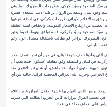
إ
 سيّد الضاحية وسيّد بكركي. فطروحات البطريرك الماروني
إ
بيت وجود لبنان ومنعه من الزوال برعاية الامم المتحدة، فسره
ا
ذي رشق به الاعلام الايراني طروحات بكركي، في لحظة بلغ فيها
ا
ات الغضب من ارتفاع الاسعار التموينية، وانخفاض قيمة الطبقة
ا
سيّد الضاحية وسيّد بكركي، قابله توافق بينهما، ففيما يعتبر
ا
فإن البطريرك الراعي لم يطالب باستقالة ميشال عون رغم
ا
عب اللبناني.
ا
ا
جف التي يقلدها نصف شيعة لبنان، في حين أن نحو النصف الاخر
ا
ه وأذرعه في لبنان والمنطقة وفق معادلة “سنكون حيث يجب أن
ا
توى شبيهة بفتوى الجهاد ضد داعش، أو شبيهة باللافتوى ضد
ا
ا يعني أن صواريخ الخزعلي وحزب الله العراقي المخصبة ايرانيا، خالية من أي
ا
ا
ا
زيارة البابا فرنسيس التاريخية الى العراق، كان ينتوي البابا يوحنا بولس الثاني القيام بها عشية احتلال العراق عام 2003،
ا
ح في تجنيب العراق مرارات كأس الحرب الظالمة التي دمرته
ا
ياس على ضفاف دجلة في بغداد.