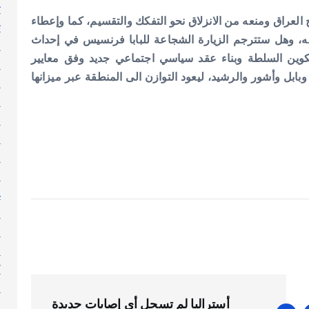
ت
العراق ومنعه من الانزلاق نحو التفكك والتقسيم، كما وإعطاء
ث
ونه، وهل ستترجم الزيارة الشجاعة للبابا فرنسيس في إحداث
ج
دة تكوين السلطة وبناء عقد سياسي اجتماعي جديد وفق معايير
ر
وبابل وأشور والرشيد، ليعود التوازن الى المنطقة عبر ميزانها
ر
ر
س
ط
ع
ع
غ
ف
ق
ك
ك
ك
أستراليا لم تسجل أي إصابات جديدة
ل