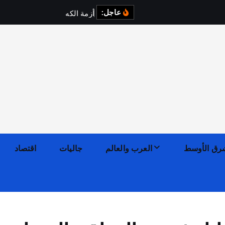
عاجل:
أ
ز
م
ة
ا
ل
ك
ه
ر
ب
ا
ء
ف
ي
رق الأوسط
العرب والعالم
جاليات
اقتصاد