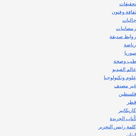
حقيقات
قافة وفنون
اليات
مضانيات
وابط صديقة
ياضة
وريا
ب وصحة
الم الفيديو
لوم وتكنولوجيا
ير مصنف
لسطين
طر
اريكاتير
ُتاب الجريدة
لمة رئيس التحرير
بنان