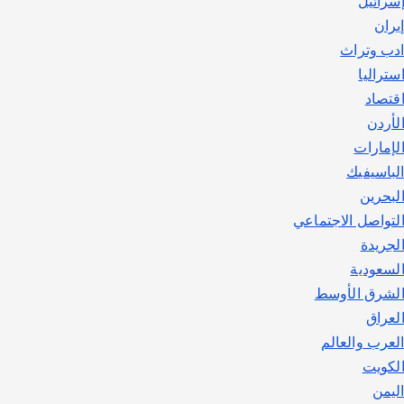
سرائيل
يوليو 30, 2026
2
يران
دب وتراث
ستراليا
قتصاد
لأردن
لإمارات
لباسيفيك
لبحرين
لتواصل الاجتماعي
لجريدة
لسعودية
لشرق الأوسط
لعراق
لعرب والعالم
لكويت
ليمن