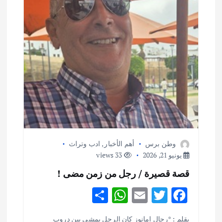
ق
ا
ل
ا
ت
وطن برس
أهم الأخبار
,
ادب وتراث
يونيو 21, 2026
33 views
قصة قصيرة / رجل من زمن مضى !
S
W
E
T
F
h
h
m
w
ac
بقلم : *رحال امانوز كان الرجل يمشي بين دروب