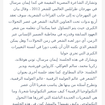
وتشارك الشاعرة المصرية المقيمة في كندا إيمان مرسال
في مهرجان طرابلس العالمي للشعر 2012 ، وقال بيان
عن المهرجان نه إلى جانب القراءات الشعرية، سوف تعقد
أربع ندوات تحت العناوين التالية: الشعر في عصر التحولات
الكبرى. حيث يتم التساؤل عما يمكننا أن نتعلمه من شعر
العهود السابقة وقدرته في مخاطبة الضمير الإنساني عبر
الزمن، أي دور لعبه الشعر في زمن التحولات؟ وهل يمكن
للشعر الذي نكتبه الآن أن يلعب دورا في أنسنة التغييرات
الكبرى التي تجري حولنا
ويشارك في هذه الجلسة: إيمان مرسال، توني هوغلاند،
زكريا محمد، سالم العوكلي، كارولين فورشيه. ويدير
الجلسة: خالد المطاوع، كما تعقد جلسة أخرى بعنوان
“الشعر في عالم العولمة الرقمية -عالم العولمة الرقمية،
وتطرح أسئلة من بينها هل يناسب شعرنا الآن عصر
التكنولوجيا الرقمية؟ كيف ستغير التكنولوجنا شعرنا، وما
هي الشعريات الجديدة الناشئة التي افرزها هذا التحول
التكنولوجي وكيف نقيمها؟ والمشاركون في هذه الجلسة