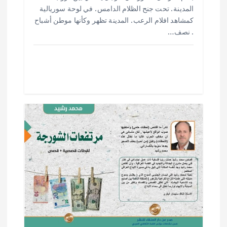
ar
at
ai
it
e
المدينة . تحت جنح الظلام الدامس . في لوحة سوريالية
e
s
l
te
b
كمشاهد افلام الرعب . المدينة تظهر وكأنها موطن أشباح
. نصف…
o
r
A
p
o
p
k