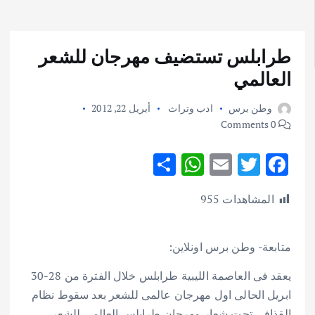
طرابلس تستضيف مهرجان للشعر
العالمي
وطن برس
ادب وتراث
أبريل 22, 2012
0 Comments
S
W
E
T
F
h
h
m
w
ac
المشاهدات
955
ar
at
ai
it
e
e
s
l
te
b
متابعة- وطن برس اونلاين:
A
r
o
p
o
يعقد فى العاصمة الليبية طرابلس خلال الفترة من 28-30
p
k
ابريل الحالى اول مهرجان عالمى للشعر بعد سقوط نظام
القذافى تحت شعار مهرجان طرابلس العالمى للشعر