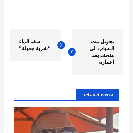
ت
تحويل بيت
سقيا الماء
ص
السياب الى
“شربة جميلة”
متحف بعد
فّ
اعماره
ح
ا
Related Posts
ل
م