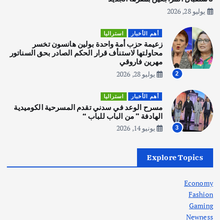
يوليو 28, 2026
أهم الأخبار
استراليا
مكتب الإحصاءات الأسترالي (ABS) يجري
أهم الأخبار
استراليا
عملية التعداد السكاني في11 من الشهر
زعيمة حزب أمة واحدة بولين هانسون تخسر
المقبل
محاولتها لاستنأف قرار الحكم الصادر بحق السناتور
يوليو 28, 2026
مهرين فاروقي
4
يوليو 28, 2026
2
أهم الأخبار
ثقافة وفنون
أهم الأخبار
استراليا
انطلاق ورشة التمثيل في مدينة كلباء الاماراتية
مسرح الوعد في سدني تقدم المسرحية الكوميدية
أغسطس 5, 2026
الهادفة ” من الباب للباب “
يونيو 14, 2026
3
أهم الأخبار
العراق
أزمة الكهرباء في العراق… قراءة تحليلية
Explore Topics
في جذور المشكلة وحلولها المستدامة
أغسطس 5, 2026
Economy
Fashion
Gaming
Newness
1