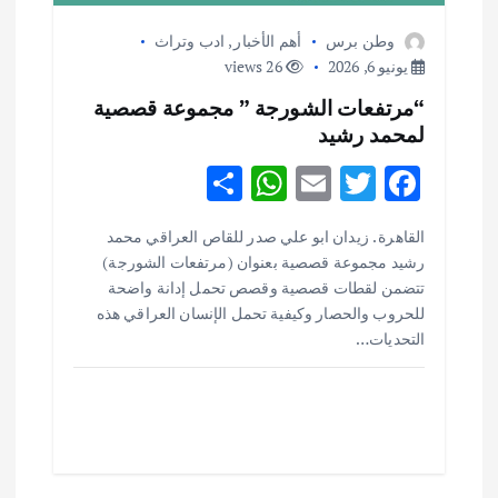
وطن برس
أهم الأخبار
,
ادب وتراث
يونيو 6, 2026
26 views
“مرتفعات الشورجة ” مجموعة قصصية
لمحمد رشيد
S
W
E
T
F
h
h
m
w
ac
القاهرة . زيدان ابو علي صدر للقاص العراقي محمد
ar
at
ai
it
e
أهم الأخبار
ثقافة وفنون
رشيد مجموعة قصصية بعنوان (مرتفعات الشورجة)
اختتام ورشة السينوغرافيا في مدينة كلباء الاماراتية
e
s
l
te
b
تتضمن لقطات قصصية وقصص تحمل إدانة واضحة
أغسطس 3, 2026
o
r
A
للحروب والحصار وكيفية تحمل الإنسان العراقي هذه
التحديات…
p
o
أهم الأخبار
جاليات
غير مصنف
p
k
قصة نجاح العراقي عمر الشمري الذي
اصبح بطلاً لأستراليا بلعبة كمال الاجسام
يوليو 30, 2026
2