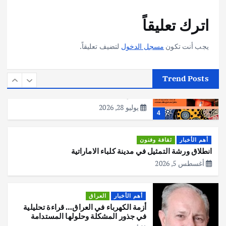
أهم الأخبار
تحقيقات
اترك تعليقاً
هوي آن… مدينة الفوانيس وسحر التاريخ
يوليو 30, 2026
3
يجب أنت تكون
مسجل الدخول
لتضيف تعليقاً.
أهم الأخبار
استراليا
مكتب الإحصاءات الأسترالي (ABS) يجري
Trend Posts
عملية التعداد السكاني في11 من الشهر
المقبل
يوليو 28, 2026
4
أهم الأخبار
ثقافة وفنون
انطلاق ورشة التمثيل في مدينة كلباء الاماراتية
أغسطس 5, 2026
أهم الأخبار
العراق
أزمة الكهرباء في العراق… قراءة تحليلية
في جذور المشكلة وحلولها المستدامة