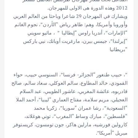
2012 وهذه الدورة هى الاولى للمهرجان.
ويشارك في المهرجان 29 شاعرا وباحثا من العالم العربي
وأوروبا وأمريكا، وهم: طاهر رياض “الأردن”، نجوم الغانم
“الإمارات”، أندريا راوس “إيطاليا ” ، ماثيو سويني
“إيرلندا”، جيمس بيرن، مارغريت أوبانك، نيي باركس
“بريطانيا
”، حبيب طنغور “الجزائر- فرنسا”، السنوسي حبيب، حواء
القمودي، خالد المطاوع، سالم العوكلي، سعاد سالم، صالح
قادربوه، عائشة المغربي، عاشور الطويبي، عبد السلام
العجيلي، مريم سلامة، مفتاح العماري “ليبيا”، أحمد الملا
“السعودية”، رشا عمران “سوريا”، زكريا محمد
“فلسطين”، مبارك وساط “المغرب”، توني هوغلاند،
كارولين فورشيه، مارلين هاكر، جون تومسون، كريستوفر
ميريل “أمريكا”.