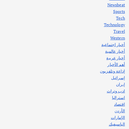
Newsbeat
Sports
أهم الأخبار
ثقافة وفنون
Tech
اختتام ورشة السينوغرافيا في مدينة كلباء الاماراتية
Technology
أغسطس 3, 2026
Travel
Western
أخبار اجتماعية
أهم الأخبار
جاليات
غير مصنف
أخبار عالمية
قصة نجاح العراقي عمر الشمري الذي
اصبح بطلاً لأستراليا بلعبة كمال الاجسام
أخبار عربية
يوليو 30, 2026
أهم الأخبار
2
إذاعة وتلفزيون
إسرائيل
إيران
ادب وتراث
استراليا
اقتصاد
الأردن
الإمارات
الباسيفيك