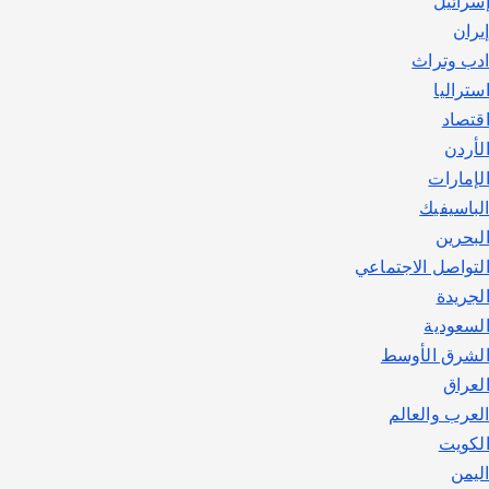
سرائيل
يوليو 30, 2026
2
يران
دب وتراث
ستراليا
قتصاد
لأردن
لإمارات
لباسيفيك
لبحرين
لتواصل الاجتماعي
لجريدة
لسعودية
لشرق الأوسط
لعراق
لعرب والعالم
لكويت
ليمن