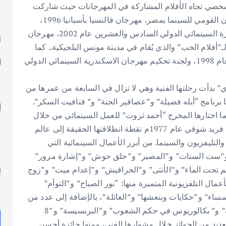
الشخصي تجاه الأفلام المشاركة في المهرجانات حيث شاركت
ن القومي للسينما بمصر،
مهرجان فالنسيا بأسبانيا 1996،
مهرجان سوتشي بروسيا عام 2000، وكذلك مهرجان القاهرة السينمائي الدولي السادس والعشرين عام 2002، مهرجان
ا
راً المهرجان الدولي لـ”أفلام الحب” والذي يُقام في مدينة مونس البلجيكية.. كما
ل
ترأست “علوي” لجان تحكيم مهرجان ساو باولو بالبرازيل عام 1998، ولجنة تحكيم مهرجان الاسكندرية السينمائي الدولي
” بدأت رحلتها الفنية وهي لا تزال في السابعة من عمرها من
 برنامج “أبله فضيلة” و”عصافير الجنة” و” فتافيت السكر”.
ا اختارها المخرج “أحمد ثروت” للعمل السينمائي من خلال
فيلم “من أجل الحياة”، بينما كان فيلم ‏‏”البؤساء” مع الفنان فريد شوقي عام 1977م نقطة انطلاقتها الحقيقة إلى عالم
ليفزيون والسينما. من أبرز الأعمال السينمائية التي
ا” و”ست الستات” و”المصير” و”حلق حوش” و”إشارة مرور”
حيم تحت الماء” و”الأنثى” و”الحرافيش” و”إعدام ميت” و”زوج
ل التلفزيونية المتميزة منها: “نور الصباح” و”التوأم”
ساء” و”حكايات وبنعشها” و”العائلة”، بالإضافة إلى عدد من
الأعمال المسرحية منها “عش المجانين” و” سيدتي الجميلة” و” بكالوريوس في حكم الشعوب” و”البرنسيسة” و”8
عديد من الجوائز خلال مشوارها الفني، ومنها جائزة أحسن