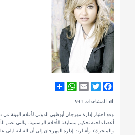
S
W
E
T
F
h
h
m
w
ac
المشاهدات
944
ar
at
ai
it
e
e
s
l
te
b
وقع اختيار إدارة مهرجان أبوظبي الدولي لأفلام البيئة في 
A
r
o
أعضاء لجنة تحكيم مسابقة الأفلام الرسمية، والتي تضم الأفل
والمتحرك). وأشارت إدارة المهرجان إلى أن الفنانة ليلى ع
p
o