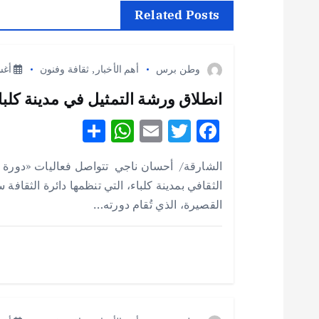
ح
Related Posts
ا
وطن برس
أهم الأخبار
,
ثقافة وفنون
أغسطس
ل
انطلاق ورشة التمثيل في مدينة كلباء 
S
W
E
T
F
م
h
h
m
w
ac
الشارقة/ أحسان ناجي تتواصل فعاليات «دورة 
ق
e
it
ai
at
ar
الثقافي بمدينة كلباء، التي تنظمها دائرة الثقافة
e
s
l
te
b
القصيرة، الذي تُقام دورته…
ا
A
r
o
p
o
ل
p
k
ا