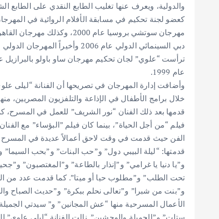
والدولية، ويعرف عنها تغليب الطابع النقدي على الطابع 
p
k
كعضو لجنة تحكيم في مسابقة الأفلام الروائية في المهرجا
دبي السينمائي الدولي عام 2006 وأخي
عام 1999.
وأضافت إدارة المهرجان في تصريحها أن الفنانة “ليلى علوي
خلال برامج الأطفال في الإذاعة والتلفزيون المصريين، منها
قدمها بعد ذلك الفنان “نور الشريف” للعمل في المسرح، كم
الفن حيث قدمت في وقت لاحق أعمالاً عديدة في المسرح والت
قدمتها: “ليلة البيبي دول” و”حب البنات” و”بحب السيم
و”يا دنيا يا غرامي” و”إنذار بالطاعة” و”المغتصبون” و”ج
تحت الطلب” و”مطلوب حيا أو ميتا”. كما قدمت عدد من الأعما
و”بنت من شبرا” و”تعالى نحلم ببكرة” و”حديث الصباح والم
ستات” و”الجميلة والوحشين”. نالت الفنانة “ليلى علوي” ال