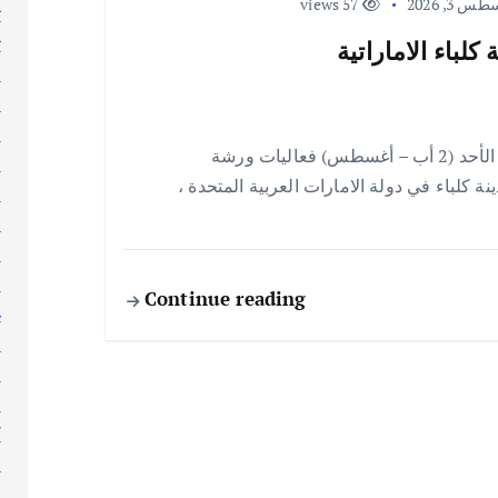
 3, 2026
57 views
ت
ث
لباء الاماراتية
ج
ر
ر
الشارقه / إحسان ناجي اختُتمت مساء يوم امس الأحد (2 أب – أغسطس) فعاليات ورشة
ر
ينة كلباء في دولة الامارات العربية المتحدة ،
س
ط
ع
ع
Continue reading
غ
ف
ق
ك
ك
ك
ل