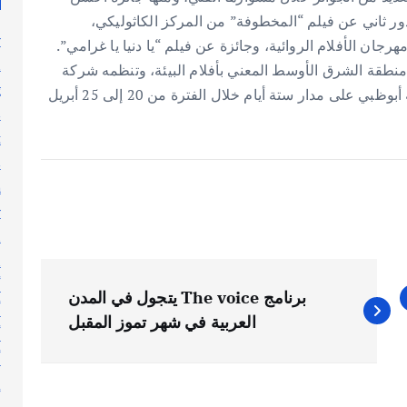
ر ثاني عن فيلم “المخطوفة” من المركز الكاثوليكي،
y
جان الأفلام ‏الروائية، وجائزة عن فيلم “يا دنيا يا غرامي”.
n
 منطقة الشرق الأوسط المعني بأفلام البيئة، وتنظمه شركة
g
الانتاج الإعلامي “ميديا لاب”، وتستضيفه العاصمة الإماراتية أبوظبي على مدار ستة أيام خلال الفترة من 20 إلى 25 أبريل
s
t
s
h
y
l
n
أ
برنامج The voice يتجول في المدن
أ
العربية في شهر تموز المقبل
أ
أ
إ