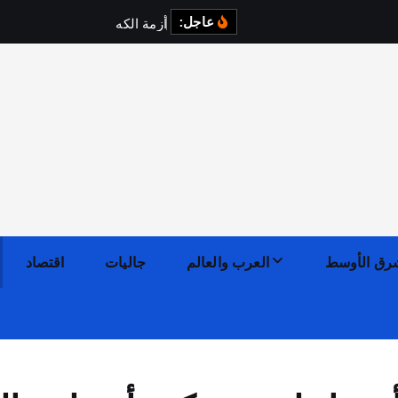
عاجل:
أ
ز
م
ة
ا
ل
ك
ه
ر
ب
ا
ء
ف
ي
رق الأوسط
العرب والعالم
جاليات
اقتصاد