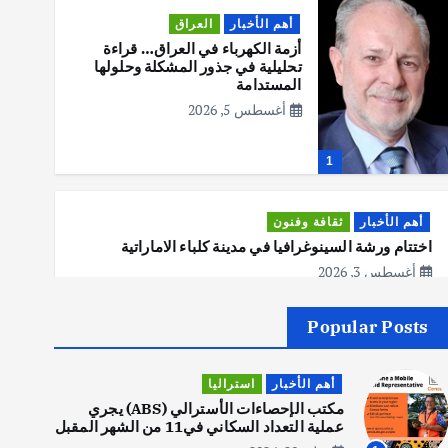
أهم الأخبار
العراق
أزمة الكهرباء في العراق… قراءة
تحليلية في جذور المشكلة وحلولها
المستدامة
أغسطس 5, 2026
1
أهم الأخبار
ثقافة وفنون
اختتام ورشة السينوغرافيا في مدينة كلباء الاماراتية
أغسطس 3, 2026
Popular Posts
أهم الأخبار
جاليات
غير مصنف
قصة نجاح العراقي عمر الشمري الذي
أهم الأخبار
استراليا
اصبح بطلاً لأستراليا بلعبة كمال
الاجسام
مكتب الإحصاءات الأسترالي (ABS) يجري
عملية التعداد السكاني في11 من الشهر المقبل
يوليو 30, 2026
2