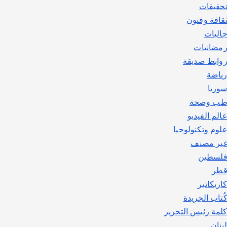
حقيقات
قافة وفنون
اليات
مضانيات
وابط صديقة
ياضة
وريا
ب وصحة
الم الفيديو
لوم وتكنولوجيا
ير مصنف
لسطين
طر
اريكاتير
ُتاب الجريدة
لمة رئيس التحرير
بنان