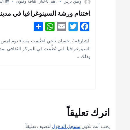
وطن برس
أهم الأخبار
,
ثقافة وفنون
أغسطس
ت
اختتام ورشة السينوغرافيا في مدينة ك
S
W
E
T
F
h
h
m
w
ac
ar
at
ai
it
e
السينوغرافيا التي نُظِّمَت في المركز الثقافي بمد
e
s
l
te
b
وذلك…
A
r
o
p
o
p
k
اترك تعليقاً
يجب أنت تكون
مسجل الدخول
لتضيف تعليقاً.