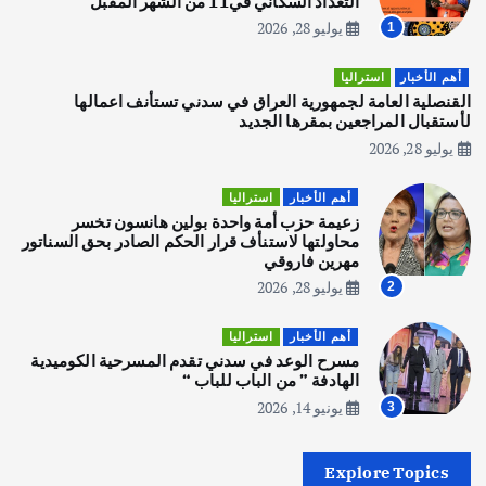
التعداد السكاني في11 من الشهر المقبل
يوليو 28, 2026
1
أهم الأخبار
تحقيقات
هوي آن… مدينة الفوانيس وسحر التاريخ
أهم الأخبار
استراليا
يوليو 30, 2026
القنصلية العامة لجمهورية العراق في سدني تستأنف اعمالها
3
لأستقبال المراجعين بمقرها الجديد
يوليو 28, 2026
أهم الأخبار
استراليا
مكتب الإحصاءات الأسترالي (ABS) يجري
أهم الأخبار
استراليا
عملية التعداد السكاني في11 من الشهر
زعيمة حزب أمة واحدة بولين هانسون تخسر
المقبل
محاولتها لاستنأف قرار الحكم الصادر بحق السناتور
يوليو 28, 2026
مهرين فاروقي
4
يوليو 28, 2026
2
أهم الأخبار
ثقافة وفنون
أهم الأخبار
استراليا
انطلاق ورشة التمثيل في مدينة كلباء الاماراتية
مسرح الوعد في سدني تقدم المسرحية الكوميدية
أغسطس 5, 2026
الهادفة ” من الباب للباب “
يونيو 14, 2026
3
أهم الأخبار
العراق
أزمة الكهرباء في العراق… قراءة تحليلية
Explore Topics