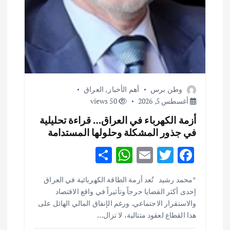
وطن برس
أهم الأخبار
,
العراق
أغسطس 5, 2026
50 views
أزمة الكهرباء في العراق… قراءة تحليلية
في جذور المشكلة وحلولها المستدامة
S
W
E
T
F
h
h
m
w
ac
أهم الأخبار
ثقافة وفنون
*محمد رشيد تُعد أزمة الطاقة الكهربائية في العراق
ar
at
ai
it
e
اختتام ورشة السينوغرافيا في مدينة كلباء الاماراتية
إحدى أكثر القضايا حرجاً وتأثيراً في واقع الاقتصاد
e
s
l
te
b
أغسطس 3, 2026
والاستقرار الاجتماعي. ورغم الإنفاق المالي الهائل على
o
r
A
هذا القطاع لعقود متتالية، لا تزال…