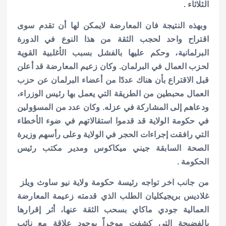
الثلاثاء .
وبهذه النتيجة فان المعارضة لايمكن لها أن تقدم سوى
اقتراح واحد لحجب الثقة من هذا النوع في الدورة
البرلمانية، وحكم عليها بالفشل بسبب الأغلبية القوية
لحزب العمال في البرلمان.
وكان زعيم المعارضة قد أعلن
قبل الاقتراع بأن هناك عددًا من أعضاء البرلمان عن حزب
العمال محبطين من الطريقة التي يعمل بها رئيس الوزراء،
ودعاهم إلى المشاركة في عزله. وكان عدد من المسؤولين
في حكومة الولاية قد قدموا استقالاتهم في ضوء الأخطاء
التي رافقت إجراءات الحجر في الولاية وعلى رأسهم وزيرة
الصحة السابقة جيني ميكاكوس ومدير مكتب رئيس
الحكومة .
من جانب اخر تواجه رئيسة حكومة ولاية نيو ساوث ويلز
غلاديس بريجيكليان الطلب الذي قدمته زعيمة المعارضة
العمالية جودي ماكاي بسحب الثقة عنها، أثر إقرارها
بالفضيحة التي كشفت موخراً بوجود علاقة مع نائب