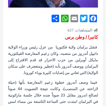
S
W
E
T
F
h
h
m
w
ac
المشاهدات
627
ar
at
ai
it
e
كانبرا / وطن برس
e
s
l
te
b
A
r
o
فشل برلمان ولاية فكتوريا من عزل رئيس وزراء الولاية
p
o
دانييل أندروز من منصبه، وكان زعيم المعارضة الفيكتورية
مايكل أوبراين من حزب الاحرار قد قدم الاقتراح إلى
p
k
البرلمان ووصف أندروز بأنه (خطير ومتعجرف على سكان
الولاية) التي تعاني من إصابات كثيرة بوباء كورونا.
فيما وصف أندروز خطوة زعيم المعارضة بأنها (حيلة
لازاحته عن المنصب)، وكانت نتيجة التصويت 44 صوتاً
لصالح اندروز مقابل 23 صوتاً ضده خلال جلسة ماراثونية
في البرلمان امتدت حتى الساعة التاسعة من مساء امس