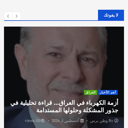
لا يفوتك
أهم الأخبار
ثقافة وفنون
اختتام ورشة السينوغرافيا في مدينة كلباء
الاماراتية
By
وطن برس
أغسطس 3, 2026
61 views