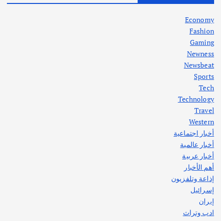
في جذور المشكلة وحلولها المستدامة
أغسطس 5, 2026
Economy
Fashion
Gaming
Newness
1
Newsbeat
Sports
أهم الأخبار
ثقافة وفنون
Tech
اختتام ورشة السينوغرافيا في مدينة كلباء الاماراتية
Technology
أغسطس 3, 2026
Travel
Western
أخبار اجتماعية
أهم الأخبار
جاليات
غير مصنف
أخبار عالمية
قصة نجاح العراقي عمر الشمري الذي
اصبح بطلاً لأستراليا بلعبة كمال الاجسام
أخبار عربية
يوليو 30, 2026
أهم الأخبار
2
إذاعة وتلفزيون
إسرائيل
إيران
ادب وتراث