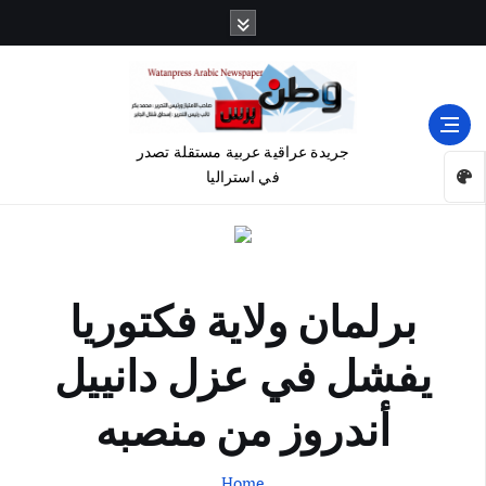
جريدة عراقية عربية مستقلة تصدر
في استراليا
برلمان ولاية فكتوريا
يفشل في عزل دانييل
أندروز من منصبه
Home