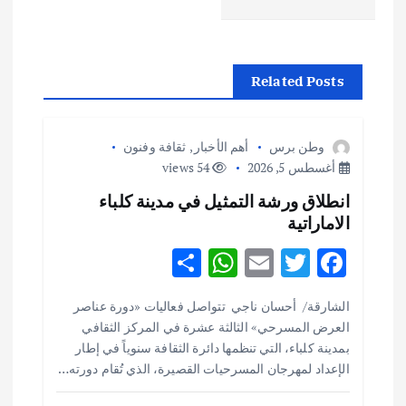
م
ق
Related Posts
ا
وطن برس
أهم الأخبار
,
ثقافة وفنون
ل
أغسطس 5, 2026
54 views
انطلاق ورشة التمثيل في مدينة كلباء
ا
الاماراتية
ت
S
W
E
T
F
h
h
m
w
ac
الشارقة/ أحسان ناجي تتواصل فعاليات «دورة عناصر
ar
at
ai
it
e
العرض المسرحي» الثالثة عشرة في المركز الثقافي
e
s
l
te
b
بمدينة كلباء، التي تنظمها دائرة الثقافة سنوياً في إطار
o
r
A
الإعداد لمهرجان المسرحيات القصيرة، الذي تُقام دورته…