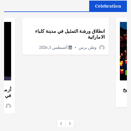
Celebration
أهم الأخبار
ثقافة وفنون
انطلاق ورشة التمثيل في مدينة كلباء
الاماراتية
وطن برس
أغسطس 5, 2026
ات
ريخ
أزمة ا
في جذو
وط