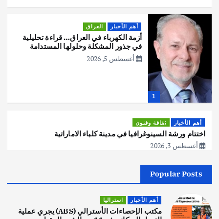
أهم الأخبار
العراق
أزمة الكهرباء في العراق… قراءة تحليلية
في جذور المشكلة وحلولها المستدامة
أغسطس 5, 2026
1
أهم الأخبار
ثقافة وفنون
اختتام ورشة السينوغرافيا في مدينة كلباء الاماراتية
أغسطس 3, 2026
Popular Posts
أهم الأخبار
جاليات
غير مصنف
قصة نجاح العراقي عمر الشمري الذي
اصبح بطلاً لأستراليا بلعبة كمال الاجسام
أهم الأخبار
استراليا
يوليو 30, 2026
مكتب الإحصاءات الأسترالي (ABS) يجري عملية
2